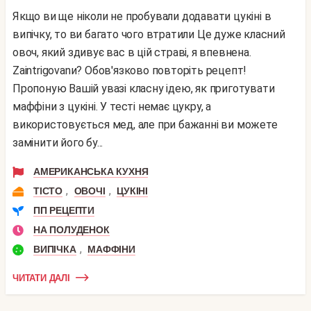
Якщо ви ще ніколи не пробували додавати цукіні в
випічку, то ви багато чого втратили Це дуже класний
овоч, який здивує вас в цій страві, я впевнена.
Zaintrigovanи? Обов'язково повторіть рецепт!
Пропоную Вашій увазі класну ідею, як приготувати
маффіни з цукіні. У тесті немає цукру, а
використовується мед, але при бажанні ви можете
замінити його бу...
АМЕРИКАНСЬКА КУХНЯ
,
,
ТІСТО
ОВОЧІ
ЦУКІНІ
ПП РЕЦЕПТИ
НА ПОЛУДЕНОК
,
ВИПІЧКА
МАФФІНИ
ЧИТАТИ ДАЛІ