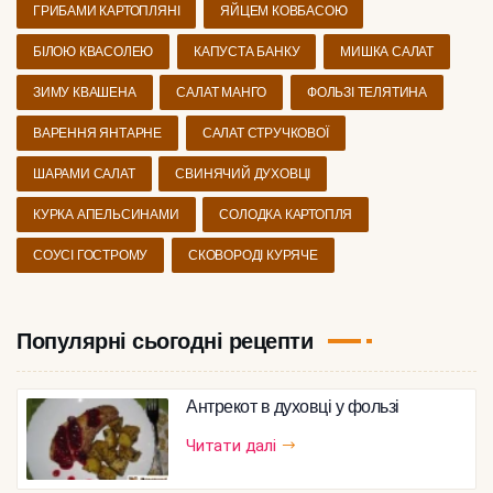
ГРИБАМИ КАРТОПЛЯНІ
ЯЙЦЕМ КОВБАСОЮ
БІЛОЮ КВАСОЛЕЮ
КАПУСТА БАНКУ
МИШКА САЛАТ
ЗИМУ КВАШЕНА
САЛАТ МАНГО
ФОЛЬЗІ ТЕЛЯТИНА
ВАРЕННЯ ЯНТАРНЕ
САЛАТ СТРУЧКОВОЇ
ШАРАМИ САЛАТ
СВИНЯЧИЙ ДУХОВЦІ
КУРКА АПЕЛЬСИНАМИ
СОЛОДКА КАРТОПЛЯ
СОУСІ ГОСТРОМУ
СКОВОРОДІ КУРЯЧЕ
Популярні сьогодні рецепти
Антрекот в духовці у фользі
Читати далі