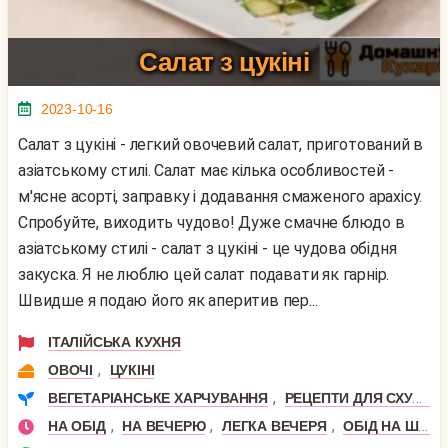
Салат з цукіні
2023-10-16
Салат з цукіні - легкий овочевий салат, приготований в
азіатському стилі. Салат має кілька особливостей -
м'ясне асорті, заправку і додавання смаженого арахісу.
Спробуйте, виходить чудово! Дуже смачне блюдо в
азіатському стилі - салат з цукіні - це чудова обідня
закуска. Я не люблю цей салат подавати як гарнір.
Швидше я подаю його як аперитив пер...
ІТАЛІЙСЬКА КУХНЯ
,
ОВОЧІ
ЦУКІНІ
,
ВЕГЕТАРІАНСЬКЕ ХАРЧУВАННЯ
РЕЦЕПТИ ДЛЯ СХУДНЕННЯ
,
,
,
НА ОБІД
НА ВЕЧЕРЮ
ЛЕГКА ВЕЧЕРЯ
ОБІД НА ШВИДКУ РУКУ