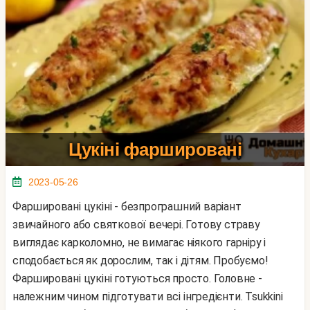
Цукіні фаршировані
2023-05-26
Фаршировані цукіні - безпрограшний варіант
звичайного або святкової вечері. Готову страву
виглядає карколомно, не вимагає ніякого гарніру і
сподобається як дорослим, так і дітям. Пробуємо!
Фаршировані цукіні готуються просто. Головне -
належним чином підготувати всі інгредієнти. Tsukkini