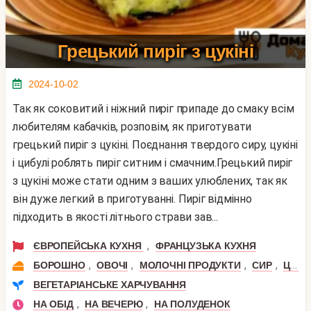
Грецький пиріг з цукіні
2024-10-02
Так як соковитий і ніжний пиріг припаде до смаку всім
любителям кабачків, розповім, як приготувати
грецький пиріг з цукіні. Поєднання твердого сиру, цукіні
і цибулі роблять пиріг ситним і смачним.Грецький пиріг
з цукіні може стати одним з ваших улюблених, так як
він дуже легкий в приготуванні. Пиріг відмінно
підходить в якості літнього страви зав...
,
ЄВРОПЕЙСЬКА КУХНЯ
ФРАНЦУЗЬКА КУХНЯ
,
,
,
,
БОРОШНО
ОВОЧІ
МОЛОЧНІ ПРОДУКТИ
СИР
ЦИБУЛЯ
ВЕГЕТАРІАНСЬКЕ ХАРЧУВАННЯ
,
,
НА ОБІД
НА ВЕЧЕРЮ
НА ПОЛУДЕНОК