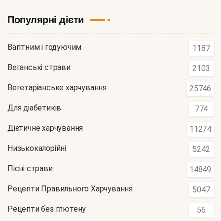
Популярні дієти
Вагітним і годуючим
1187
Веганські страви
2103
Вегетаріанське харчування
25746
Для діабетиків
774
Дієтичне харчування
11274
Низькокалорійні
5242
Пісні страви
14849
Рецепти Правильного Харчування
5047
Рецепти без глютену
56