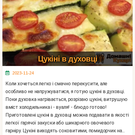
Цукіні в духовці
2023-11-24
Коли хочеться легко і смачно перекусити, але
особливо не напружуватися, я готую цукіні в духовці.
Поки духовка нагрівається, розрізаю цукіні, витрушую
вміст холодильника і - вуаля! - блюдо готово!
Приготовлені цукіні в духовці можна подавати в якості
легкої гарячої закуски або шикарного овочевого
гарніру. Цукіні виходять соковитими, помидорчик на...