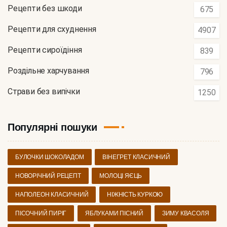
Рецепти без шкоди
675
Рецепти для схуднення
4907
Рецепти сироїдіння
839
Роздільне харчування
796
Страви без випічки
1250
Популярні пошуки
БУЛОЧКИ ШОКОЛАДОМ
ВІНЕГРЕТ КЛАСИЧНИЙ
НОВОРІЧНИЙ РЕЦЕПТ
МОЛОЦІ ЯЄЦЬ
НАПОЛЕОН КЛАСИЧНИЙ
НІЖНІСТЬ КУРКОЮ
ПІСОЧНИЙ ПИРІГ
ЯБЛУКАМИ ПІСНИЙ
ЗИМУ КВАСОЛЯ