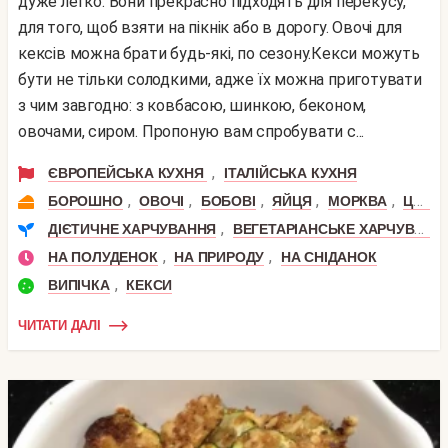
дуже легко. Вони прекрасно підходять для перекусу,
для того, щоб взяти на пікнік або в дорогу. Овочі для
кексів можна брати будь-які, по сезону.Кекси можуть
бути не тільки солодкими, адже їх можна приготувати
з чим завгодно: з ковбасою, шинкою, беконом,
овочами, сиром. Пропоную вам спробувати с...
,
ЄВРОПЕЙСЬКА КУХНЯ
ІТАЛІЙСЬКА КУХНЯ
,
,
,
,
,
БОРОШНО
ОВОЧІ
БОБОВІ
ЯЙЦЯ
МОРКВА
ЦИБУЛЯ
,
ДІЄТИЧНЕ ХАРЧУВАННЯ
ВЕГЕТАРІАНСЬКЕ ХАРЧУВАННЯ
,
,
НА ПОЛУДЕНОК
НА ПРИРОДУ
НА СНІДАНОК
,
ВИПІЧКА
КЕКСИ
ЧИТАТИ ДАЛІ