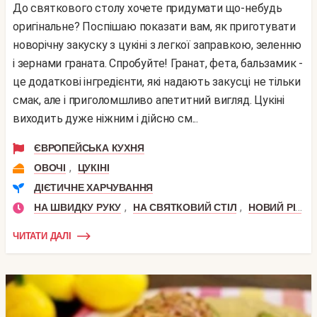
До святкового столу хочете придумати що-небудь
оригінальне? Поспішаю показати вам, як приготувати
новорічну закуску з цукіні з легкої заправкою, зеленню
і зернами граната. Спробуйте! Гранат, фета, бальзамик -
це додаткові інгредієнти, які надають закусці не тільки
смак, але і приголомшливо апетитний вигляд. Цукіні
виходить дуже ніжним і дійсно см...
ЄВРОПЕЙСЬКА КУХНЯ
,
ОВОЧІ
ЦУКІНІ
ДІЄТИЧНЕ ХАРЧУВАННЯ
,
,
НА ШВИДКУ РУКУ
НА СВЯТКОВИЙ СТІЛ
НОВИЙ РІК
ЧИТАТИ ДАЛІ