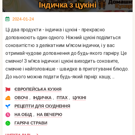
Індичка з цукіні
2024-01-24
Ці два продукти - індичка і цукіні - прекрасно
доповнюють один одного. Ніжний цукіні поділиться
соковитістю з делікатним м'ясом індички, і у вас
отримай чудове доповнення до будь-якого гарніру. Це
смачно! З м'яса індички і цукіні виходить соковите,
смачне і найголовніше - швидке в приготуванні блюдо.
До нього можна подати будь-який гарнір: кашу, ...
ЄВРОПЕЙСЬКА КУХНЯ
,
,
,
ОВОЧІ
ІНДИЧКА
ПТАХ
ЦУКІНІ
РЕЦЕПТИ ДЛЯ СХУДНЕННЯ
,
НА ОБІД
НА ВЕЧЕРЮ
ГАРЯЧІ СТРАВИ