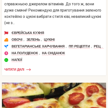
справжньою джерелом вітамінів. До того ж, вони
дуже смачні! Рекомендую для приготування зеленого
коктейлю з цукіні вибрати стиглі ківі, невеликий цукіні
(не з...
ЄВРЕЙСЬКА КУХНЯ
,
,
ОВОЧІ
ЗЕЛЕНЬ
ЦУКІНІ
,
,
ВЕГЕТАРІАНСЬКЕ ХАРЧУВАННЯ
ПП РЕЦЕПТИ
РЕЦЕПТИ СИРОЇДІННЯ
,
НА ПОЛУДЕНОК
НА СНІДАНОК
НАПОЇ
ЧИТАТИ ДАЛІ