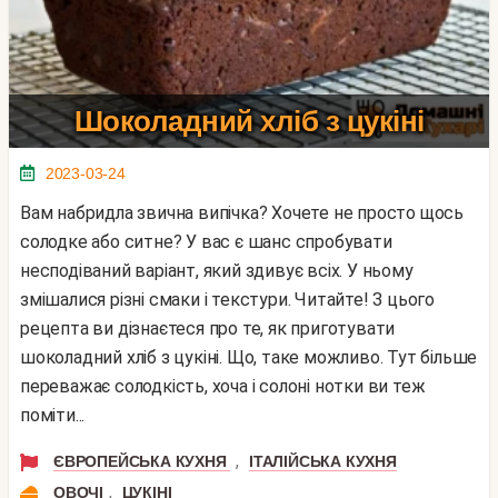
Шоколадний хліб з цукіні
2023-03-24
Вам набридла звична випічка? Хочете не просто щось
солодке або ситне? У вас є шанс спробувати
несподіваний варіант, який здивує всіх. У ньому
змішалися різні смаки і текстури. Читайте! З цього
рецепта ви дізнаєтеся про те, як приготувати
шоколадний хліб з цукіні. Що, таке можливо. Тут більше
переважає солодкість, хоча і солоні нотки ви теж
поміти...
,
ЄВРОПЕЙСЬКА КУХНЯ
ІТАЛІЙСЬКА КУХНЯ
,
ОВОЧІ
ЦУКІНІ