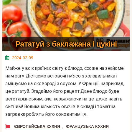
Рататуй з баклажана і цукіні
2024-02-09
Майже у всіх країнах світу є блюдо, схоже на знайоме
нам рагу. Дістаємо всі овочі і м'ясо з холодильника і
змішуємо на сковороді з соусом. У Франції, наприклад,
це рататуй. Згадаймо його рецепт.Дане блюдо буде
вегетаріанським, але, незважаючи на це, дуже навіть
ситним! Велика кількість овочів в складі і томатна
заправка роблять його соковитим і я...
,
ЄВРОПЕЙСЬКА КУХНЯ
ФРАНЦУЗЬКА КУХНЯ