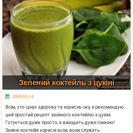
Зелений коктейль з цукіні
2024-01-14
Всім, хто цінує здорову та корисну їжу, я рекомендую
цей простий рецепт зеленого коктейлю з цукіні.
Готується дуже просто, а виходить дуже смачно!
Зелені коктейлі корисні всім, вони служать