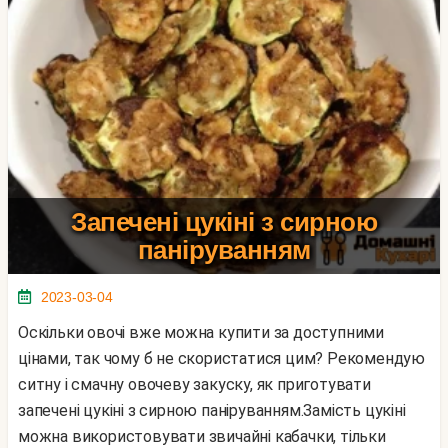
Запечені цукіні з сирною
паніруванням
2023-03-04
Оскільки овочі вже можна купити за доступними
цінами, так чому б не скористатися цим? Рекомендую
ситну і смачну овочеву закуску, як приготувати
запечені цукіні з сирною паніруванням.Замість цукіні
можна використовувати звичайні кабачки, тільки