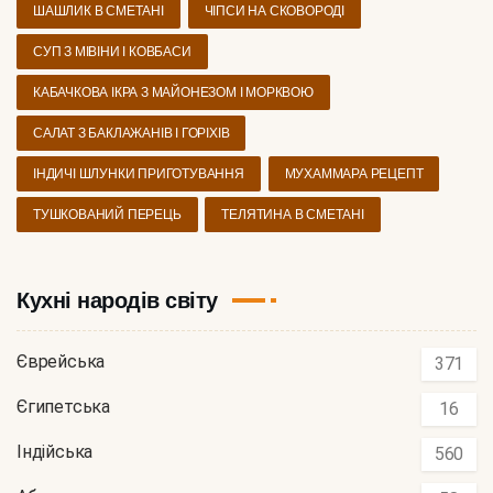
ШАШЛИК В СМЕТАНІ
ЧІПСИ НА СКОВОРОДІ
СУП З МІВІНИ І КОВБАСИ
КАБАЧКОВА ІКРА З МАЙОНЕЗОМ І МОРКВОЮ
САЛАТ З БАКЛАЖАНІВ І ГОРІХІВ
ІНДИЧІ ШЛУНКИ ПРИГОТУВАННЯ
МУХАММАРА РЕЦЕПТ
ТУШКОВАНИЙ ПЕРЕЦЬ
ТЕЛЯТИНА В СМЕТАНІ
Кухні народів світу
Єврейська
371
Єгипетська
16
Індійська
560