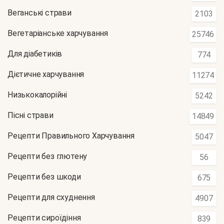
Веганські страви
2103
Вегетаріанське харчування
25746
Для діабетиків
774
Дієтичне харчування
11274
Низькокалорійні
5242
Пісні страви
14849
Рецепти Правильного Харчування
5047
Рецепти без глютену
56
Рецепти без шкоди
675
Рецепти для схуднення
4907
Рецепти сироїдіння
839