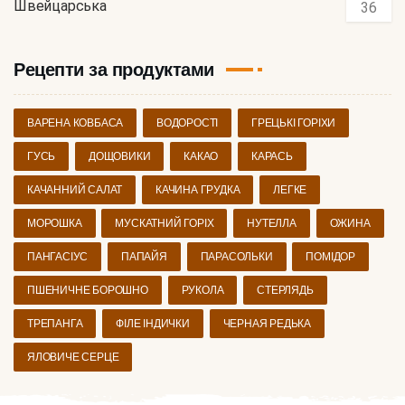
Швейцарська
36
Рецепти за продуктами
ВАРЕНА КОВБАСА
ВОДОРОСТІ
ГРЕЦЬКІ ГОРІХИ
ГУСЬ
ДОЩОВИКИ
КАКАО
КАРАСЬ
КАЧАННИЙ САЛАТ
КАЧИНА ГРУДКА
ЛЕГКЕ
МОРОШКА
МУСКАТНИЙ ГОРІХ
НУТЕЛЛА
ОЖИНА
ПАНГАСІУС
ПАПАЙЯ
ПАРАСОЛЬКИ
ПОМІДОР
ПШЕНИЧНЕ БОРОШНО
РУКОЛА
СТЕРЛЯДЬ
ТРЕПАНГА
ФІЛЕ ІНДИЧКИ
ЧЕРНАЯ РЕДЬКА
ЯЛОВИЧЕ СЕРЦЕ