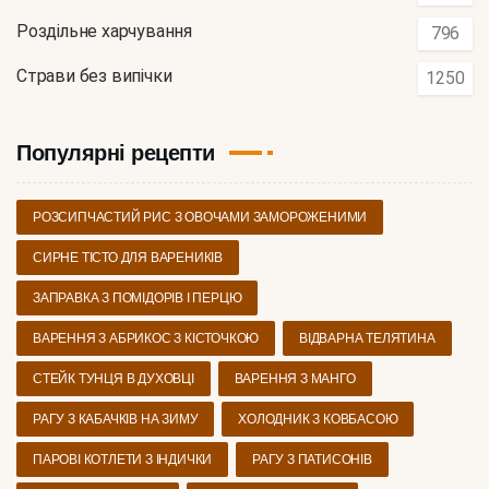
Роздільне харчування
796
Страви без випічки
1250
Популярні рецепти
РОЗСИПЧАСТИЙ РИС З ОВОЧАМИ ЗАМОРОЖЕНИМИ
СИРНЕ ТІСТО ДЛЯ ВАРЕНИКІВ
ЗАПРАВКА З ПОМІДОРІВ І ПЕРЦЮ
ВАРЕННЯ З АБРИКОС З КІСТОЧКОЮ
ВІДВАРНА ТЕЛЯТИНА
СТЕЙК ТУНЦЯ В ДУХОВЦІ
ВАРЕННЯ З МАНГО
РАГУ З КАБАЧКІВ НА ЗИМУ
ХОЛОДНИК З КОВБАСОЮ
ПАРОВІ КОТЛЕТИ З ІНДИЧКИ
РАГУ З ПАТИСОНІВ