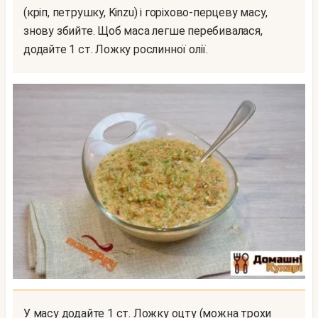
(кріп, петрушку, Kinzu) і горіхово-перцеву масу,
знову збийте. Щоб маса легше перебивалася,
додайте 1 ст. Ложку рослинної олії.
У масу додайте 1 ст. Ложку оцту (можна трохи