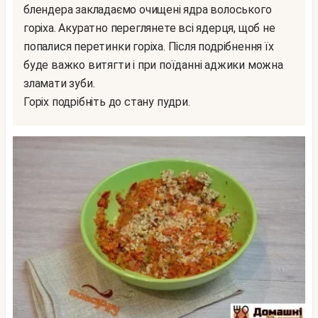
блендера закладаємо очищені ядра волоського
горіха. Акуратно переглянете всі ядерця, щоб не
попалися перетинки горіха. Після подрібнення їх
буде важко витягти і при поїданні аджики можна
зламати зуби.
Горіх подрібніть до стану пудри.