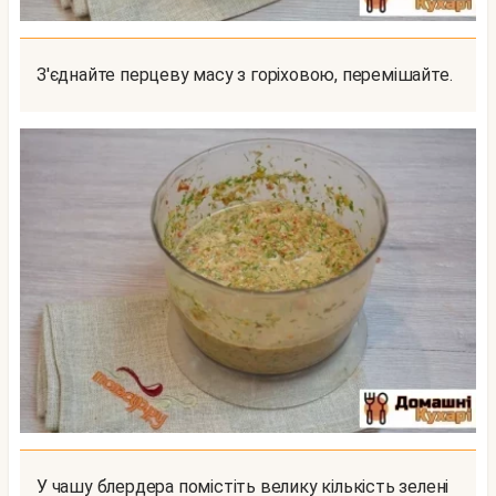
З'єднайте перцеву масу з горіховою, перемішайте.
У чашу блердера помістіть велику кількість зелені