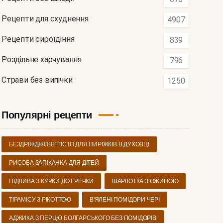
Рецепти для схуднення
4907
Рецепти сироїдіння
839
Роздільне харчування
796
Страви без випічки
1250
Популярні рецепти
БЕЗДРІЖДЖОВЕ ТІСТО ДЛЯ ПИРІЖКІВ В ДУХОВЦІ
РИСОВА ЗАПІКАНКА ДЛЯ ДІТЕЙ
ПІДЛИВА З КУРКИ ДО ГРЕЧКИ
ШАРЛОТКА З ОЖИНОЮ
ТІРАМІСУ З РІКОТТОЮ
В'ЯЛЕНІ ПОМІДОРИ ЧЕРІ
АДЖИКА З ПЕРЦЮ БОЛГАРСЬКОГО БЕЗ ПОМІДОРІВ