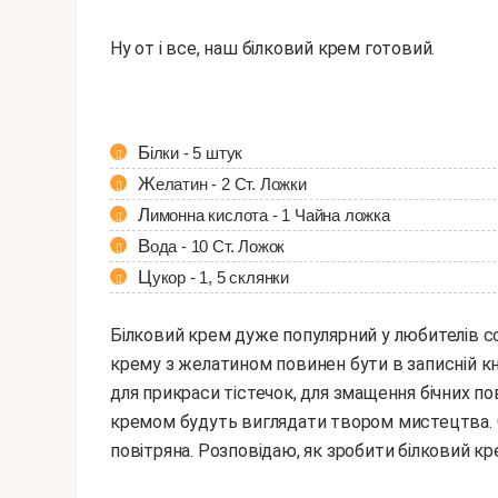
Ну от і все, наш білковий крем готовий.
Білки - 5 штук
Желатин - 2 Ст. Ложки
Лимонна кислота - 1 Чайна ложка
Вода - 10 Ст. Ложок
Цукор - 1, 5 склянки
Білковий крем дуже популярний у любителів со
крему з желатином повинен бути в записній кн
для прикраси тістечок, для змащення бічних пов
кремом будуть виглядати твором мистецтва. С
повітряна. Розповідаю, як зробити білковий к