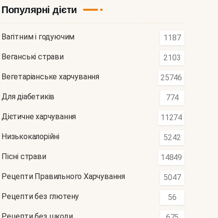
Популярні дієти
Вагітним і годуючим
1187
Веганські страви
2103
Вегетаріанське харчування
25746
Для діабетиків
774
Дієтичне харчування
11274
Низькокалорійні
5242
Пісні страви
14849
Рецепти Правильного Харчування
5047
Рецепти без глютену
56
Рецепти без шкоди
675