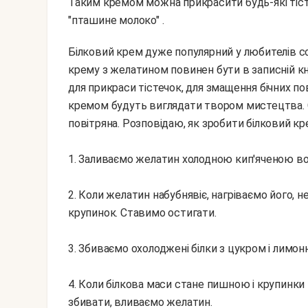
Таким кремом можна прикрасити будь-які тісте
"пташине молоко" .
Білковий крем дуже популярний у любителів солодкої випічки. Рецепт приготування білкового
крему з желатином повинен бути в записній кн
для прикраси тістечок, для змащення бічних пов
кремом будуть виглядати твором мистецтва. С
повітряна. Розповідаю, як зробити білковий к
1. Заливаємо желатин холодною кип'яченою во
2. Коли желатин набубнявіє, нагріваємо його, 
крупинок. Ставимо остигати.
3. Збиваємо охолоджені білки з цукром і лимо
4. Коли білкова маси стане пишною і крупинки
збивати, вливаємо желатин.