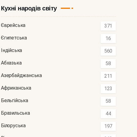
Кухні народів світу
Єврейська
371
Єгипетська
16
Індійська
560
Абхазька
58
Азербайджанська
211
Африканська
123
Бельгійська
58
Бразильська
44
Білоруська
197