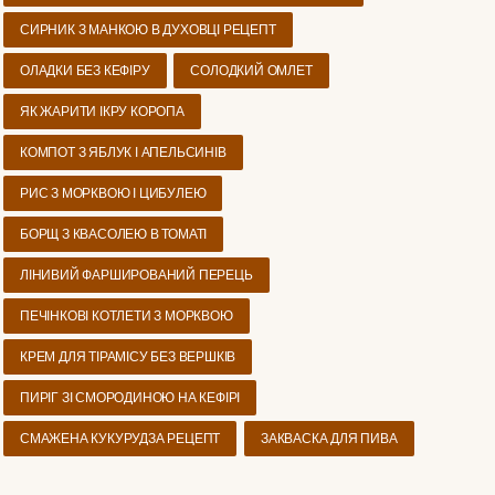
СИРНИК З МАНКОЮ В ДУХОВЦІ РЕЦЕПТ
ОЛАДКИ БЕЗ КЕФІРУ
СОЛОДКИЙ ОМЛЕТ
ЯК ЖАРИТИ ІКРУ КОРОПА
КОМПОТ З ЯБЛУК І АПЕЛЬСИНІВ
РИС З МОРКВОЮ І ЦИБУЛЕЮ
БОРЩ З КВАСОЛЕЮ В ТОМАТІ
ЛІНИВИЙ ФАРШИРОВАНИЙ ПЕРЕЦЬ
ПЕЧІНКОВІ КОТЛЕТИ З МОРКВОЮ
КРЕМ ДЛЯ ТІРАМІСУ БЕЗ ВЕРШКІВ
ПИРІГ ЗІ СМОРОДИНОЮ НА КЕФІРІ
СМАЖЕНА КУКУРУДЗА РЕЦЕПТ
ЗАКВАСКА ДЛЯ ПИВА