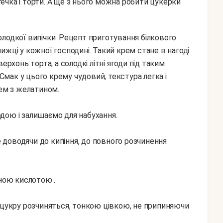
чка і торти. А ще з нього можна робити цукерки
ижці у кожної господині. Такий крем стане в нагоді
ерхонь торта, а солодкі літні ягоди під таким
мак у цього крему чудовий, текстура легка і
рем з желатином.
дою і залишаємо для набухання.
не доводячи до кипіння, до повного розчинення
нною кислотою .
 цукру розчиняться, тонкою цівкою, не припиняючи