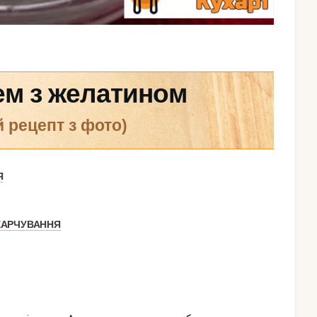
ем з желатином
й рецепт з фото)
Я
ХАРЧУВАННЯ