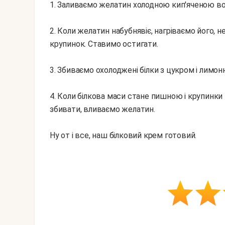
1. Заливаємо желатин холодною кип'яченою во
2. Коли желатин набубнявіє, нагріваємо його, 
крупинок. Ставимо остигати.
3. Збиваємо охолоджені білки з цукром і лимо
4. Коли білкова маси стане пишною і крупинки
збивати, вливаємо желатин.
Ну от і все, наш білковий крем готовий.