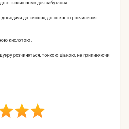
дою і залишаємо для набухання.
не доводячи до кипіння, до повного розчинення
нною кислотою .
 цукру розчиняться, тонкою цівкою, не припиняючи