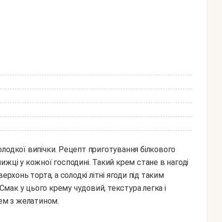
лодкої випічки. Рецепт приготування білкового
ижці у кожної господині. Такий крем стане в нагоді
ерхонь торта, а солодкі літні ягоди під таким
мак у цього крему чудовий, текстура легка і
рем з желатином.