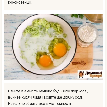
консистенції.
Влийте в ємність молоко будь-якої жирності,
вбийте курячі яйця і всипте ще дрібку солі.
Ретельно збийте все вміст ємності.