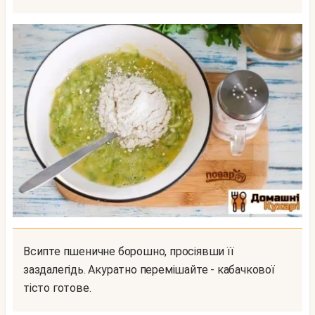
Всипте пшеничне борошно, просіявши її
заздалегідь. Акуратно перемішайте - кабачкової
тісто готове.