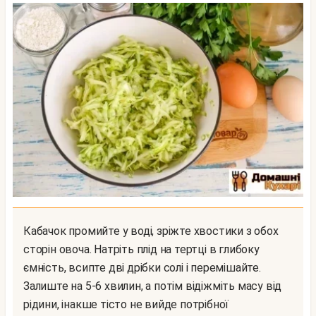
Кабачок промийте у воді, зріжте хвостики з обох
сторін овоча. Натріть плід на тертці в глибоку
ємність, всипте дві дрібки солі і перемішайте.
Залиште на 5-6 хвилин, а потім відіжміть масу від
рідини, інакше тісто не вийде потрібної