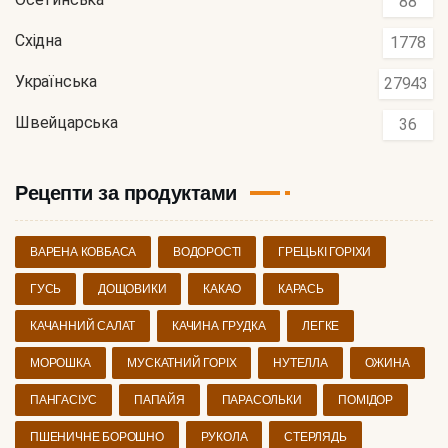
88
Східна
1778
Українська
27943
Швейцарська
36
Рецепти за продуктами
ВАРЕНА КОВБАСА
ВОДОРОСТІ
ГРЕЦЬКІ ГОРІХИ
ГУСЬ
ДОЩОВИКИ
КАКАО
КАРАСЬ
КАЧАННИЙ САЛАТ
КАЧИНА ГРУДКА
ЛЕГКЕ
МОРОШКА
МУСКАТНИЙ ГОРІХ
НУТЕЛЛА
ОЖИНА
ПАНГАСІУС
ПАПАЙЯ
ПАРАСОЛЬКИ
ПОМІДОР
ПШЕНИЧНЕ БОРОШНО
РУКОЛА
СТЕРЛЯДЬ