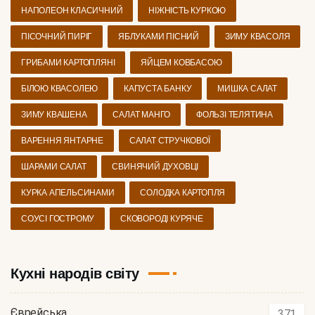
НАПОЛЕОН КЛАСИЧНИЙ
НІЖНІСТЬ КУРКОЮ
ПІСОЧНИЙ ПИРІГ
ЯБЛУКАМИ ПІСНИЙ
ЗИМУ КВАСОЛЯ
ГРИБАМИ КАРТОПЛЯНІ
ЯЙЦЕМ КОВБАСОЮ
БІЛОЮ КВАСОЛЕЮ
КАПУСТА БАНКУ
МИШКА САЛАТ
ЗИМУ КВАШЕНА
САЛАТ МАНГО
ФОЛЬЗІ ТЕЛЯТИНА
ВАРЕННЯ ЯНТАРНЕ
САЛАТ СТРУЧКОВОЇ
ШАРАМИ САЛАТ
СВИНЯЧИЙ ДУХОВЦІ
КУРКА АПЕЛЬСИНАМИ
СОЛОДКА КАРТОПЛЯ
СОУСІ ГОСТРОМУ
СКОВОРОДІ КУРЯЧЕ
Кухні народів світу
Єврейська
371