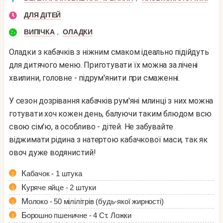
ДЛЯ ДІТЕЙ
,
ВИПІЧКА
ОЛАДКИ
Оладки з кабачків з ніжним смаком ідеально підійдуть
для дитячого меню. Приготувати їх можна за лічені
хвилини, головне - підрум'янити при смаженні.
У сезон дозрівання кабачків рум'яні млинці з них можна
готувати хоч кожен день, балуючи таким блюдом всю
свою сім'ю, а особливо - дітей. Не забувайте
віджимати рідина з натертою кабачкової маси, так як
овоч дуже водянистий!
Кабачок - 1 штука
Куряче яйце - 2 штуки
Молоко - 50 мілілітрів (будь-якої жирності)
Борошно пшеничне - 4 Ст. Ложки