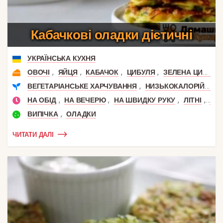
Кабачкові оладки дієтичні
УКРАЇНСЬКА КУХНЯ
,
,
,
,
ОВОЧІ
ЯЙЦЯ
КАБАЧОК
ЦИБУЛЯ
ЗЕЛЕНА ЦИБУЛЯ
,
ВЕГЕТАРІАНСЬКЕ ХАРЧУВАННЯ
НИЗЬКОКАЛОРІЙНІ
,
,
,
,
НА ОБІД
НА ВЕЧЕРЮ
НА ШВИДКУ РУКУ
ЛІТНІ
НА 
,
ВИПІЧКА
ОЛАДКИ
ЧИТАТИ ДАЛІ