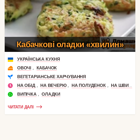
Кабачкові оладки «хвилин»
УКРАЇНСЬКА КУХНЯ
,
ОВОЧІ
КАБАЧОК
ВЕГЕТАРІАНСЬКЕ ХАРЧУВАННЯ
,
,
,
НА ОБІД
НА ВЕЧЕРЮ
НА ПОЛУДЕНОК
НА ШВИДКУ РУКУ
,
ВИПІЧКА
ОЛАДКИ
ЧИТАТИ ДАЛІ