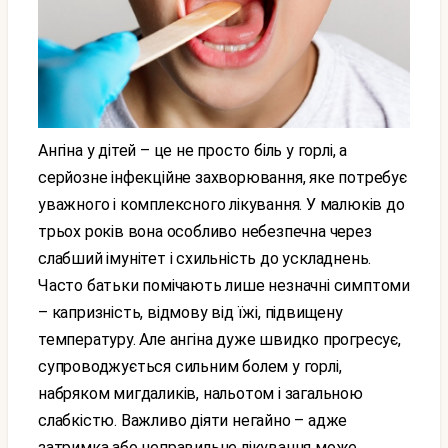
Ангіна у дітей – це не просто біль у горлі, а
серйозне інфекційне захворювання, яке потребує
уважного і комплексного лікування. У малюків до
трьох років вона особливо небезпечна через
слабший імунітет і схильність до ускладнень.
Часто батьки помічають лише незначні симптоми
– капризність, відмову від їжі, підвищену
температуру. Але ангіна дуже швидко прогресує,
супроводжується сильним болем у горлі,
набряком мигдаликів, нальотом і загальною
слабкістю. Важливо діяти негайно – адже
затримка або неправильне лікування може