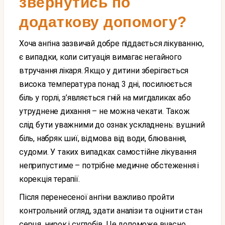
звернутись по
додаткову допомогу?
Хоча ангіна зазвичай добре піддається лікуванню,
є випадки, коли ситуація вимагає негайного
втручання лікаря. Якщо у дитини зберігається
висока температура понад 3 дні, посилюється
біль у горлі, з’являється гній на мигдаликах або
утруднене дихання – не можна чекати. Також
слід бути уважними до ознак ускладнень: вушний
біль, набряк шиї, відмова від води, блювання,
судоми. У таких випадках самостійне лікування
неприпустиме – потрібне медичне обстеження і
корекція терапії.
Після перенесеної ангіни важливо пройти
контрольний огляд, здати аналізи та оцінити стан
серця, нирок і суглобів. Це допоможе вчасно