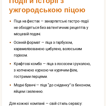
Події й історії з
ужгородською піцою
Піца на фестах — закарпатські гастро-події
не обходяться без автентичних рецептів у
місцевій подачі.
Осінній формат — піца з гарбузом,
карамелізованою цибулею, волоським
горіхом.
Крафтові комбо — піца з лососем і руколою,
з копченою куркою чи курячим філе,
гострими перцями.
Модні бранчі — піца “до сніданку” із беконом,
яйцем і зеленню.
Для кожної компанії — свій стиль сервісу: