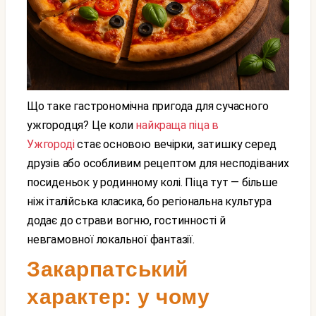
Що таке гастрономічна пригода для сучасного
ужгородця? Це коли
найкраща піца в
Ужгороді
стає основою вечірки, затишку серед
друзів або особливим рецептом для несподіваних
посиденьок у родинному колі. Піца тут — більше
ніж італійська класика, бо регіональна культура
додає до страви вогню, гостинності й
невгамовної локальної фантазії.
Закарпатський
характер: у чому