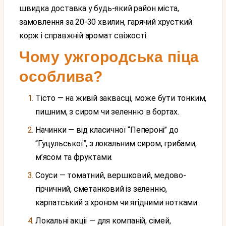
швидка доставка у будь-який район міста,
замовлення за 20-30 хвилин, гарячий хрусткий
корж і справжній аромат свіжості.
Чому ужгородська піца
особлива?
Тісто — на живій заквасці, може бути тонким,
пишним, з сиром чи зеленню в бортах.
Начинки — від класичної “Пепероні” до
“Гуцульської”, з локальним сиром, грибами,
м’ясом та фруктами.
Соуси — томатний, вершковий, медово-
гірчичний, сметанковий із зеленню,
карпатський з хроном чи ягідними нотками.
Локальні акції — для компаній, сімей,