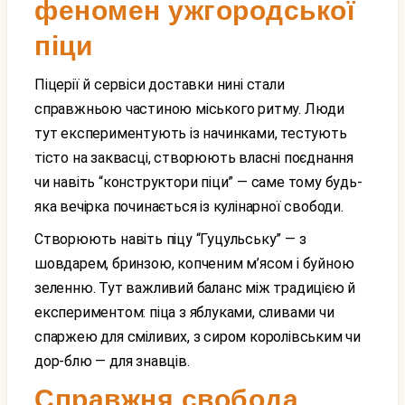
феномен ужгородської
піци
Піцерії й сервіси доставки нині стали
справжньою частиною міського ритму. Люди
тут експериментують із начинками, тестують
тісто на заквасці, створюють власні поєднання
чи навіть “конструктори піци” — саме тому будь-
яка вечірка починається із кулінарної свободи.
Створюють навіть піцу “Гуцульську” — з
шовдарем, бринзою, копченим м’ясом і буйною
зеленню. Тут важливий баланс між традицією й
експериментом: піца з яблуками, сливами чи
спаржею для сміливих, з сиром королівським чи
дор-блю — для знавців.
Справжня свобода