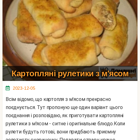
Картопляні рулетики з м'ясом
2023-12-05
Всім відомо, що картопля з м'ясом прекрасно
поєднується. Тут пропоную ще один варіант цього
поєднання і розповідаю, як приготувати картопляні
рулетики з м'ясом - ситне і оригінальне блюдо.Коли
рулети будуть готові, вони придбають приємну
золотисту скориночку. Подавати страву краще