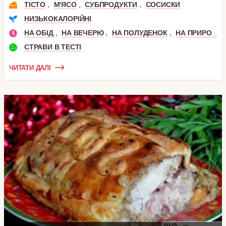
,
,
,
ТІСТО
М'ЯСО
СУБПРОДУКТИ
СОСИСКИ
НИЗЬКОКАЛОРІЙНІ
,
,
,
НА ОБІД
НА ВЕЧЕРЮ
НА ПОЛУДЕНОК
НА ПРИРОДУ
СТРАВИ В ТЕСТІ
ЧИТАТИ ДАЛІ