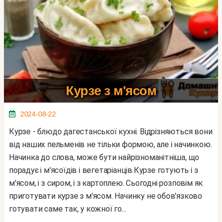
Курзе з м'ясом
2024-08-22
Курзе - блюдо дагестанської кухні. Відрізняються вони
від наших пельменів не тільки формою, але і начинкою.
Начинка до слова, може бути найрізноманітніша, що
порадує і м'ясоїдів і вегетаріанців.Курзе готують і з
м'ясом, і з сиром, і з картоплею. Сьогодні розповім як
приготувати курзе з м'ясом. Начинку не обов'язково
готувати саме так, у кожної го...