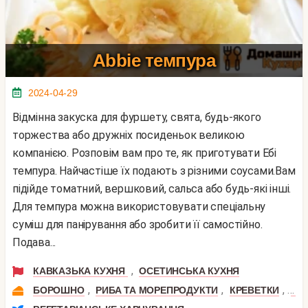
Abbie темпура
2024-04-29
Відмінна закуска для фуршету, свята, будь-якого
торжества або дружніх посиденьок великою
компанією. Розповім вам про те, як приготувати Ебі
темпура. Найчастіше їх подають з різними соусами.Вам
підійде томатний, вершковий, сальса або будь-які інші.
Для темпура можна використовувати спеціальну
суміш для панірування або зробити її самостійно.
Подава...
,
КАВКАЗЬКА КУХНЯ
ОСЕТИНСЬКА КУХНЯ
,
,
,
БОРОШНО
РИБА ТА МОРЕПРОДУКТИ
КРЕВЕТКИ
МО