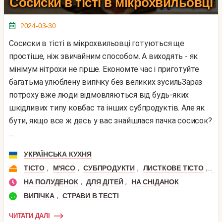
Сосиски в тісті в мікрохвильовці
2024-03-30
Сосиски в тісті в мікрохвильовці готуються ще
простіше, ніж звичайним способом. А виходять - як
мінімум нітрохи не гірше. Економте час і приготуйте
багатьма улюблену випічку без великих зусильЗараз
потроху вже люди відмовляються від будь-яких
шкідливих типу ковбас та інших субпродуктів. Але як
бути, якщо все ж десь у вас знайшлася пачка сосисок?
...
УКРАЇНСЬКА КУХНЯ
,
,
,
,
ТІСТО
М'ЯСО
СУБПРОДУКТИ
ЛИСТКОВЕ ТІСТО
СО
,
,
НА ПОЛУДЕНОК
ДЛЯ ДІТЕЙ
НА СНІДАНОК
,
ВИПІЧКА
СТРАВИ В ТЕСТІ
ЧИТАТИ ДАЛІ