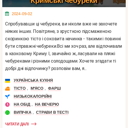
Кримські чебуреки
2024-09-02
Спробувавши ці чебуреки, ви ніколи вже не захочете
ніяких інших. Повітряне, з хрусткою підсмаженою
скоринкою тісто і соковита начинка - такими і повинні
бути справжні чебуреки.Всі ми хоч раз, але відпочивали
в казковому Криму. І, звичайно ж, ласували на пляжі
чебуреками і різними солодощами. Хочете згадати ті
добрі дні відпочинку? розповім вам, я...
УКРАЇНСЬКА КУХНЯ
,
,
ТІСТО
М'ЯСО
ФАРШ
НИЗЬКОКАЛОРІЙНІ
,
НА ОБІД
НА ВЕЧЕРЮ
,
ВИПІЧКА
СТРАВИ В ТЕСТІ
ЧИТАТИ ДАЛІ