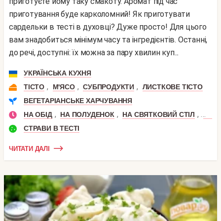
приготуєте йому таку смакоту. Аромат під час
приготування буде карколомний! Як приготувати
сардельки в тесті в духовці? Дуже просто! Для цього
вам знадобиться мінімум часу та інгредієнтів. Останні,
до речі, доступні: їх можна за пару хвилин куп...
УКРАЇНСЬКА КУХНЯ
,
,
,
ТІСТО
М'ЯСО
СУБПРОДУКТИ
ЛИСТКОВЕ ТІСТО
ВЕГЕТАРІАНСЬКЕ ХАРЧУВАННЯ
,
,
,
НА ОБІД
НА ПОЛУДЕНОК
НА СВЯТКОВИЙ СТІЛ
НА С
СТРАВИ В ТЕСТІ
ЧИТАТИ ДАЛІ