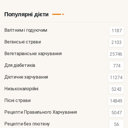
Популярні дієти
Вагітним і годуючим
1187
Веганські страви
2103
Вегетаріанське харчування
25746
Для діабетиків
774
Дієтичне харчування
11274
Низькокалорійні
5242
Пісні страви
14849
Рецепти Правильного Харчування
5047
Рецепти без глютену
56