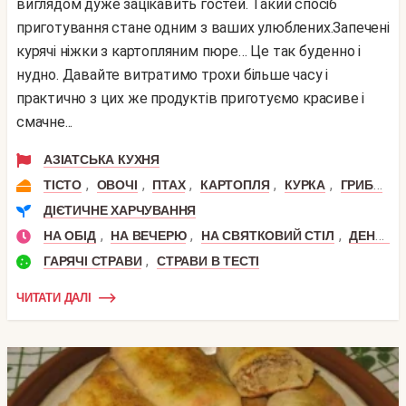
виглядом дуже зацікавить гостей. Такий спосіб
приготування стане одним з ваших улюблених.Запечені
курячі ніжки з картопляним пюре… Це так буденно і
нудно. Давайте витратимо трохи більше часу і
практично з цих же продуктів приготуємо красиве і
смачне...
АЗІАТСЬКА КУХНЯ
,
,
,
,
,
,
ТІСТО
ОВОЧІ
ПТАХ
КАРТОПЛЯ
КУРКА
ГРИБИ
Л
ДІЄТИЧНЕ ХАРЧУВАННЯ
,
,
,
НА ОБІД
НА ВЕЧЕРЮ
НА СВЯТКОВИЙ СТІЛ
ДЕНЬ НАРОДЖЕННЯ
,
ГАРЯЧІ СТРАВИ
СТРАВИ В ТЕСТІ
ЧИТАТИ ДАЛІ