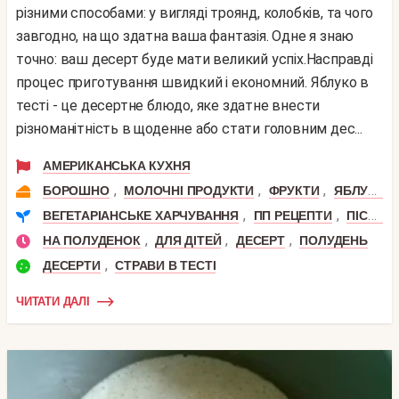
різними способами: у вигляді троянд, колобків, та чого
завгодно, на що здатна ваша фантазія. Одне я знаю
точно: ваш десерт буде мати великий успіх.Насправді
процес приготування швидкий і економний. Яблуко в
тесті - це десертне блюдо, яке здатне внести
різноманітність в щоденне або стати головним дес...
АМЕРИКАНСЬКА КУХНЯ
,
,
,
БОРОШНО
МОЛОЧНІ ПРОДУКТИ
ФРУКТИ
ЯБЛУКА
,
,
ВЕГЕТАРІАНСЬКЕ ХАРЧУВАННЯ
ПП РЕЦЕПТИ
ПІСНІ СТРАВИ
,
,
,
НА ПОЛУДЕНОК
ДЛЯ ДІТЕЙ
ДЕСЕРТ
ПОЛУДЕНЬ
,
ДЕСЕРТИ
СТРАВИ В ТЕСТІ
ЧИТАТИ ДАЛІ