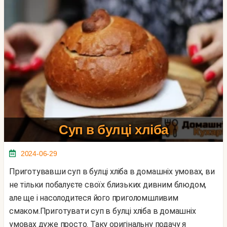
Суп в булці хліба
2024-06-29
Приготувавши суп в булці хліба в домашніх умовах, ви
не тільки побалуєте своїх близьких дивним блюдом,
але ще і насолодитеся його приголомшливим
смаком.Приготувати суп в булці хліба в домашніх
умовах дуже просто. Таку оригінальну подачу я