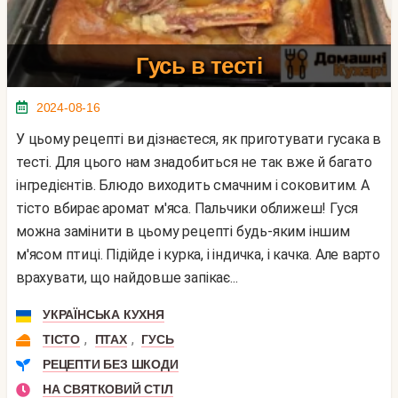
Гусь в тесті
2024-08-16
У цьому рецепті ви дізнаєтеся, як приготувати гусака в
тесті. Для цього нам знадобиться не так вже й багато
інгредієнтів. Блюдо виходить смачним і соковитим. А
тісто вбирає аромат м'яса. Пальчики оближеш! Гуся
можна замінити в цьому рецепті будь-яким іншим
м'ясом птиці. Підійде і курка, і індичка, і качка. Але варто
врахувати, що найдовше запікає...
УКРАЇНСЬКА КУХНЯ
,
,
ТІСТО
ПТАХ
ГУСЬ
РЕЦЕПТИ БЕЗ ШКОДИ
НА СВЯТКОВИЙ СТІЛ