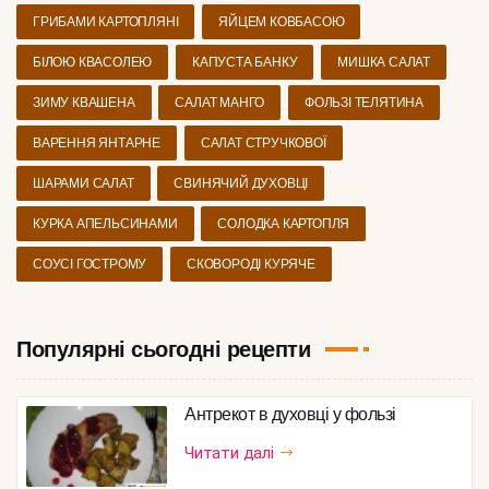
ГРИБАМИ КАРТОПЛЯНІ
ЯЙЦЕМ КОВБАСОЮ
БІЛОЮ КВАСОЛЕЮ
КАПУСТА БАНКУ
МИШКА САЛАТ
ЗИМУ КВАШЕНА
САЛАТ МАНГО
ФОЛЬЗІ ТЕЛЯТИНА
ВАРЕННЯ ЯНТАРНЕ
САЛАТ СТРУЧКОВОЇ
ШАРАМИ САЛАТ
СВИНЯЧИЙ ДУХОВЦІ
КУРКА АПЕЛЬСИНАМИ
СОЛОДКА КАРТОПЛЯ
СОУСІ ГОСТРОМУ
СКОВОРОДІ КУРЯЧЕ
Популярні сьогодні рецепти
Антрекот в духовці у фользі
Читати далі