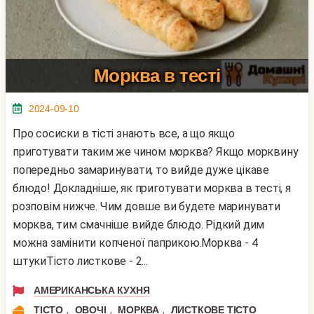
Морква в тесті
2024-09-10
Про сосиски в тісті знають все, а що якщо
приготувати таким же чином морква? Якщо морквину
попередньо замаринувати, то вийде дуже цікаве
блюдо! Докладніше, як приготувати морква в тесті, я
розповім нижче. Чим довше ви будете маринувати
морква, тим смачніше вийде блюдо. Рідкий дим
можна замінити копченої паприкою.Морква - 4
штукиТісто листкове - 2...
АМЕРИКАНСЬКА КУХНЯ
,
,
,
ТІСТО
ОВОЧІ
МОРКВА
ЛИСТКОВЕ ТІСТО