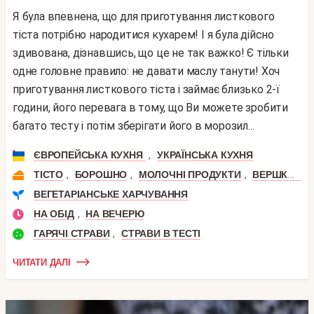
Я була впевнена, що для приготування листкового
тіста потрібно народитися кухарем! І я була дійсно
здивована, дізнавшись, що це не так важко! Є тільки
одне головне правило: не давати маслу танути! Хоч
приготування листкового тіста і займає близько 2-ї
години, його перевага в тому, що Ви можете зробити
багато тесту і потім зберігати його в морозил...
,
ЄВРОПЕЙСЬКА КУХНЯ
УКРАЇНСЬКА КУХНЯ
,
,
,
ТІСТО
БОРОШНО
МОЛОЧНІ ПРОДУКТИ
ВЕРШКОВЕ МАСЛО
ВЕГЕТАРІАНСЬКЕ ХАРЧУВАННЯ
,
НА ОБІД
НА ВЕЧЕРЮ
,
ГАРЯЧІ СТРАВИ
СТРАВИ В ТЕСТІ
ЧИТАТИ ДАЛІ