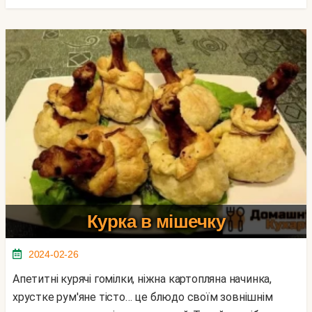
Курка в мішечку
2024-02-26
Апетитні курячі гомілки, ніжна картопляна начинка,
хрустке рум'яне тісто… це блюдо своїм зовнішнім