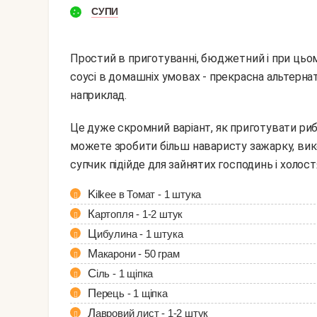
СУПИ
Простий в приготуванні, бюджетний і при цьо
соусі в домашніх умовах - прекрасна альтерна
наприклад.
Це дуже скромний варіант, як приготувати рибний суп з кільки в томатному соусі. При бажанні ви
можете зробити більш наваристу зажарку, вико
супчик підійде для зайнятих господинь і холост
Kilkee в Томат - 1 штука
Картопля - 1-2 штук
Цибулина - 1 штука
Макарони - 50 грам
Сіль - 1 щіпка
Перець - 1 щіпка
Лавровий лист - 1-2 штук