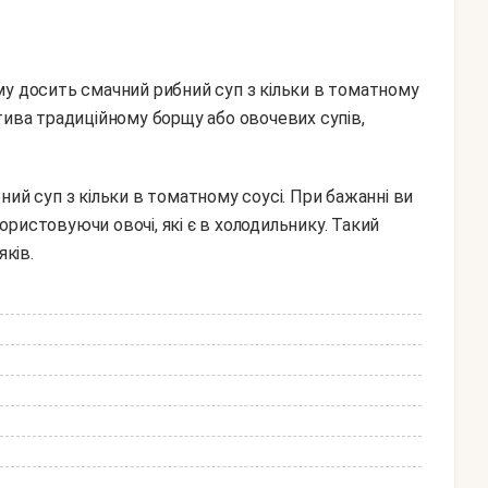
му досить смачний рибний суп з кільки в томатному
тива традиційному борщу або овочевих супів,
ристовуючи овочі, які є в холодильнику. Такий
яків.