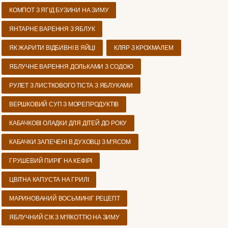
КОМПОТ З ЯГІД БУЗИНИ НА ЗИМУ
ЯНТАРНЕ ВАРЕННЯ З ЯБЛУК
ЯК ЖАРИТИ ВІДБИВНІ В ЯЙЦІ
КЛЯР З КРОХМАЛЕМ
ЯБЛУЧНЕ ВАРЕННЯ ДОЛЬКАМИ З СОДОЮ
РУЛЕТ З ЛИСТКОВОГО ТІСТА З ЯБЛУКАМИ
ВЕРШКОВИЙ СУП З МОРЕПРОДУКТІВ
КАБАЧКОВІ ОЛАДКИ ДЛЯ ДІТЕЙ ДО РОКУ
КАБАЧКИ ЗАПЕЧЕНІ В ДУХОВЦІ З М'ЯСОМ
ГРУШЕВИЙ ПИРІГ НА КЕФІРІ
ЦВІТНА КАПУСТА НА ГРИЛІ
МАРИНОВАНИЙ ВОСЬМИНІГ РЕЦЕПТ
ЯБЛУЧНИЙ СІК З М'ЯКОТТЮ НА ЗИМУ