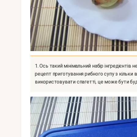
1. Ось такий мінімальний набір інгредієнтів необхідний, щоб повторити на своїй кухні цей
рецепт приготування рибного супу з кільки 
використовувати спагетті, це може бути буд