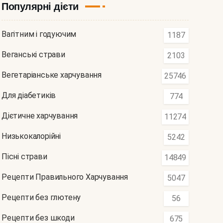
Популярні дієти
Вагітним і годуючим
1187
Веганські страви
2103
Вегетаріанське харчування
25746
Для діабетиків
774
Дієтичне харчування
11274
Низькокалорійні
5242
Пісні страви
14849
Рецепти Правильного Харчування
5047
Рецепти без глютену
56
Рецепти без шкоди
675