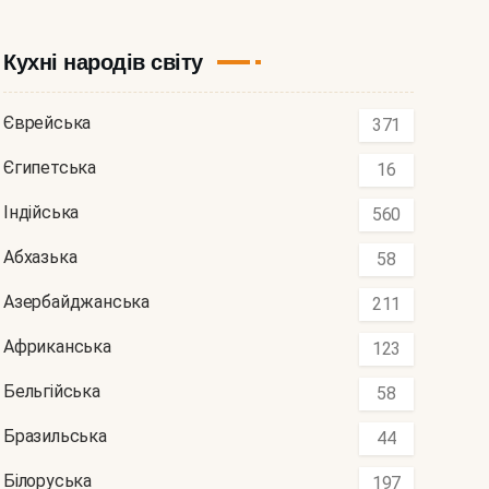
Кухні народів світу
Єврейська
371
Єгипетська
16
Індійська
560
Абхазька
58
Азербайджанська
211
Африканська
123
Бельгійська
58
Бразильська
44
Білоруська
197