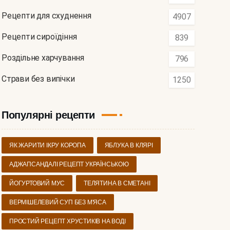
Рецепти для схуднення
4907
Рецепти сироїдіння
839
Роздільне харчування
796
Страви без випічки
1250
Популярні рецепти
ЯК ЖАРИТИ ІКРУ КОРОПА
ЯБЛУКА В КЛЯРІ
АДЖАПСАНДАЛІ РЕЦЕПТ УКРАЇНСЬКОЮ
ЙОГУРТОВИЙ МУС
ТЕЛЯТИНА В СМЕТАНІ
ВЕРМІШЕЛЕВИЙ СУП БЕЗ М'ЯСА
ПРОСТИЙ РЕЦЕПТ ХРУСТИКІВ НА ВОДІ