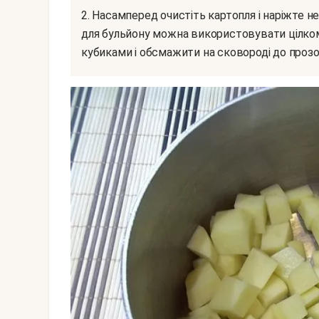
2. Насамперед очистіть картопля і наріжте невеликими кубиками. Цибулину в даному випадку
для бульйону можна використовувати цілком 
кубиками і обсмажити на сковороді до прозор