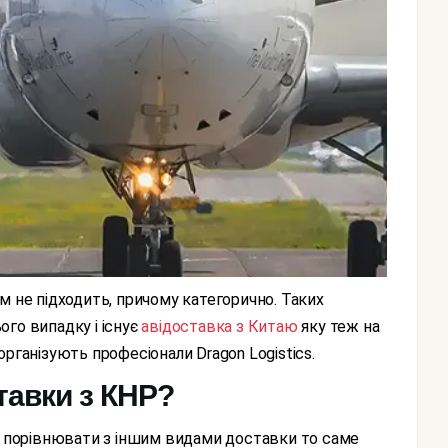
ього випадку і існує
авідоставка з Китаю
яку теж на
рганізують професіонали Dragon Logistics.
тавки з КНР?