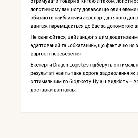
отримувати товари з Китаю літаком, логісти ро
логістичному ланцюгу додався ще один елемент
обирають найближчий аеропорт, до якого допр
вантаж переміщається до Вас за допомогою а
Не хвилюйтеся, цей ланцюг з цим додатковим елементом не тільки вже працює, а вже настільки
адаптований та «обкатаний», що фактично не збі
вартості перевезення.
Експерти Dragon Logistics підберуть оптимальні рішення як в плані авіакомпанії, так і маршруту. В
результаті навіть таке дороге задоволення як 
оптимальним по бюджету. Ну а швидкість – во
доставки вантажів.