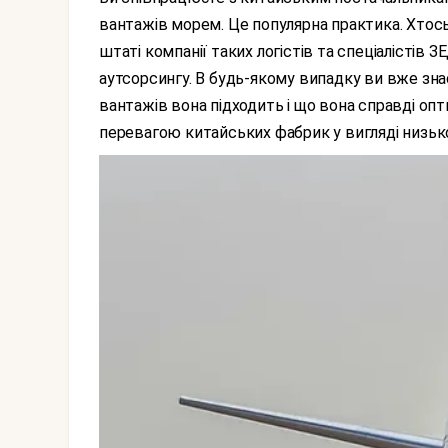
вантажів морем. Це популярна практика. Хтос
штаті компанії таких логістів та спеціалістів 
аутсорсингу. В будь-якому випадку ви вже зна
вантажів вона підходить і що вона справді оп
перевагою китайських фабрик у вигляді низько