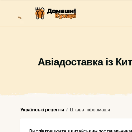
Авіадоставка із Кит
Українські рецепти
Цікава інформація
Ви співпрацюєте з китайським постачальниками і вже давно освоїли всі секрети доставки