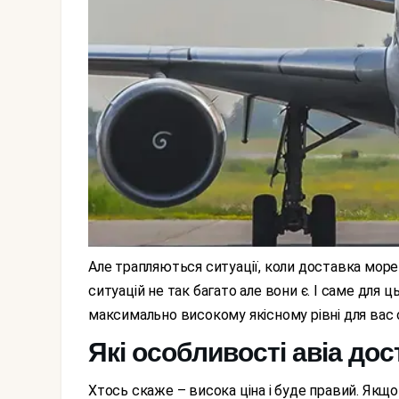
Але трапляються ситуації, коли доставка морем не підходить, причому категорично. Таких
ситуацій не так багато але вони є. І саме для ц
максимально високому якісному рівні для вас о
Які особливості авіа дос
Хтось скаже – висока ціна і буде правий. Якщо порівнювати з іншим видами доставки то саме