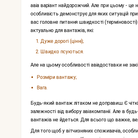
авіа варіант найдорожчий. Але при цьому - це 
особливість демонструє для яких ситуацій пр
вас головне питання швидкості (терміновості) 
актуально для вантажів, які:
Дуже дорогі (цінні);
Швидко псуються.
Але на цьому особливості авіадоставки не зак
Розміри вантажу;
Вага.
Будь-який вантаж літаком не доправиш. Є чіткі обмеження і вони можуть змінюватися в
залежності від вибору авіакомпанії. Але в бу
вантажів не йдеться. Для всього що важке, ве
Для того щоб у вітчизняних споживачів, особливо представників бізнесу, була можливість