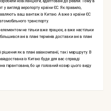
зробили нові ланцюги, адаптовані до реалій. Тому в
 у вигляді аеропорту країни ЄС. Як правило,
авляють ваш вантаж із Китаю. А вже з країни ЄС
втомобільного транспорту.
льшився ані в плані термінів доставки ані в плані
авіадоставка із Китаю буде для вас справді
на гарантована, бо це головний козир цього виду