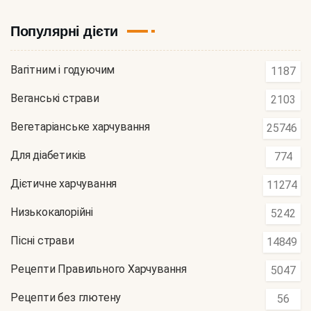
Популярні дієти
Вагітним і годуючим
1187
Веганські страви
2103
Вегетаріанське харчування
25746
Для діабетиків
774
Дієтичне харчування
11274
Низькокалорійні
5242
Пісні страви
14849
Рецепти Правильного Харчування
5047
Рецепти без глютену
56