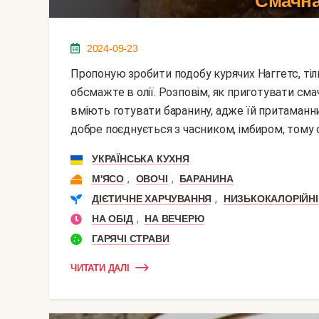
Смачна
2024-09-23
Пропоную зробити подобу курячих Наггетс, тільки з баранини. Маринують м'ясо в гострих спеціях і
обсмажте в олії. Розповім, як приготувати см
вміють готувати баранину, адже їй притаманни
добре поєднується з часником, імбиром, тому с
УКРАЇНСЬКА КУХНЯ
,
,
М'ЯСО
ОВОЧІ
БАРАНИНА
,
ДІЄТИЧНЕ ХАРЧУВАННЯ
НИЗЬКОКАЛОРІЙНІ
,
НА ОБІД
НА ВЕЧЕРЮ
ГАРЯЧІ СТРАВИ
ЧИТАТИ ДАЛІ