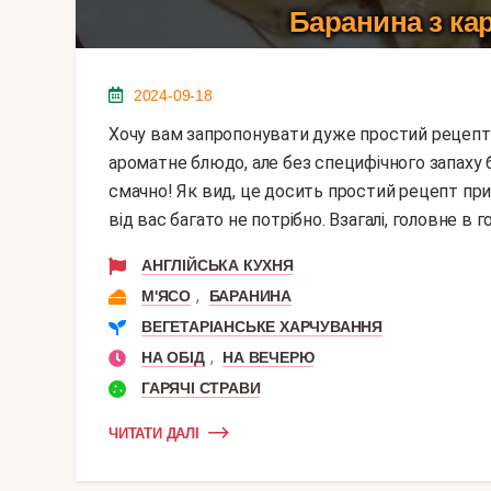
Баранина з ка
2024-09-18
Хочу вам запропонувати дуже простий рецепт баранини з картоплею в духовці. Вийде смачне і
ароматне блюдо, але без специфічного запаху 
смачно! Як вид, це досить простий рецепт при
від вас багато не потрібно. Взагалі, головне в го
АНГЛІЙСЬКА КУХНЯ
,
М'ЯСО
БАРАНИНА
ВЕГЕТАРІАНСЬКЕ ХАРЧУВАННЯ
,
НА ОБІД
НА ВЕЧЕРЮ
ГАРЯЧІ СТРАВИ
ЧИТАТИ ДАЛІ