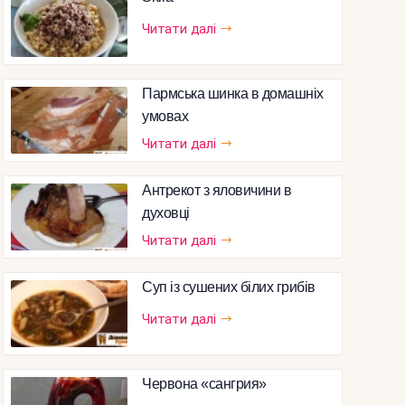
Читати далі
Пармська шинка в домашніх
умовах
Читати далі
Антрекот з яловичини в
духовці
Читати далі
Суп із сушених білих грибів
Читати далі
Червона «сангрия»