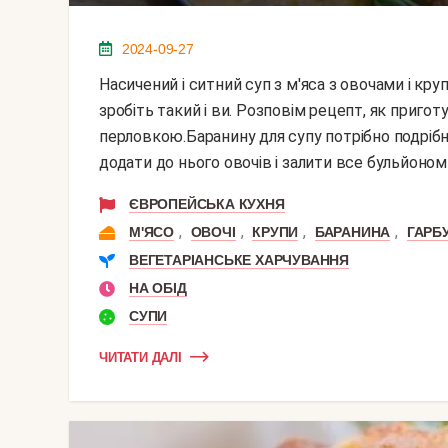
2024-09-27
Насичений і ситний суп з м'яса з овочами і крупою. Якщо вам захотілося смачно поїсти, тоді
зробіть такий і ви. Розповім рецепт, як пригот
перловкою.Баранину для супу потрібно подрібн
додати до нього овочів і залити все бульйоном
ЄВРОПЕЙСЬКА КУХНЯ
,
,
,
,
М'ЯСО
ОВОЧІ
КРУПИ
БАРАНИНА
ГАРБ
ВЕГЕТАРІАНСЬКЕ ХАРЧУВАННЯ
НА ОБІД
СУПИ
ЧИТАТИ ДАЛІ