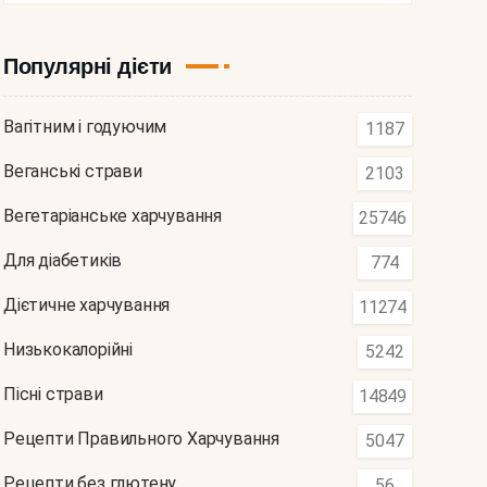
Популярні дієти
Вагітним і годуючим
1187
Веганські страви
2103
Вегетаріанське харчування
25746
Для діабетиків
774
Дієтичне харчування
11274
Низькокалорійні
5242
Пісні страви
14849
Рецепти Правильного Харчування
5047
Рецепти без глютену
56