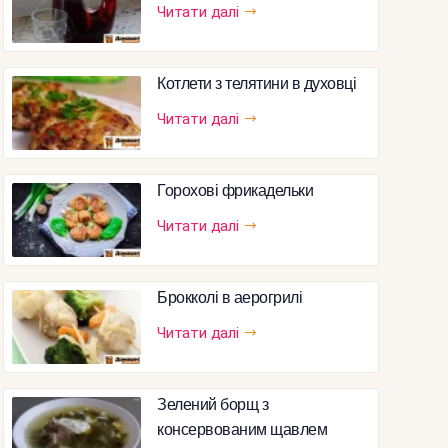
Читати далі
Котлети з телятини в духовці
Читати далі
Горохові фрикадельки
Читати далі
Брокколі в аерогрилі
Читати далі
Зелений борщ з
консервованим щавлем