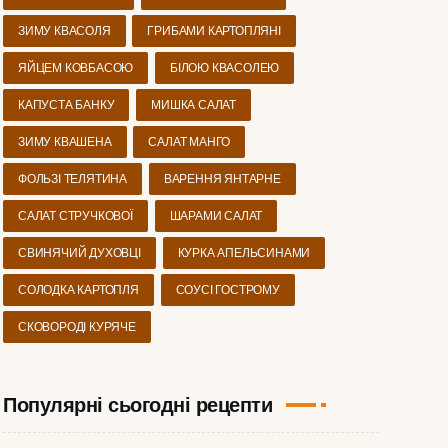
ЗИМУ КВАСОЛЯ
ГРИБАМИ КАРТОПЛЯНІ
ЯЙЦЕМ КОВБАСОЮ
БІЛОЮ КВАСОЛЕЮ
КАПУСТА БАНКУ
МИШКА САЛАТ
ЗИМУ КВАШЕНА
САЛАТ МАНГО
ФОЛЬЗІ ТЕЛЯТИНА
ВАРЕННЯ ЯНТАРНЕ
САЛАТ СТРУЧКОВОЇ
ШАРАМИ САЛАТ
СВИНЯЧИЙ ДУХОВЦІ
КУРКА АПЕЛЬСИНАМИ
СОЛОДКА КАРТОПЛЯ
СОУСІ ГОСТРОМУ
СКОВОРОДІ КУРЯЧЕ
Популярні сьогодні рецепти