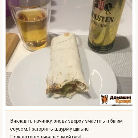
Викладіть начинку, знову зверху змастіть її білим
соусом. І загорніть шаурму щільно.
Подавати до пива в самий раз!