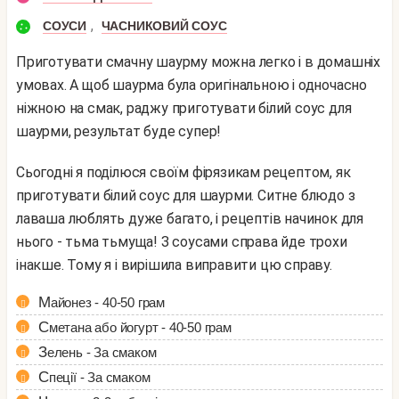
,
СОУСИ
ЧАСНИКОВИЙ СОУС
Приготувати смачну шаурму можна легко і в домашніх
умовах. А щоб шаурма була оригінальною і одночасно
ніжною на смак, раджу приготувати білий соус для
шаурми, результат буде супер!
Сьогодні я поділюся своїм фірязикам рецептом, як
приготувати білий соус для шаурми. Ситне блюдо з
лаваша люблять дуже багато, і рецептів начинок для
нього - тьма тьмуща! З соусами справа йде трохи
інакше. Тому я і вирішила виправити цю справу.
Майонез - 40-50 грам
Сметана або йогурт - 40-50 грам
Зелень - За смаком
Спеції - За смаком