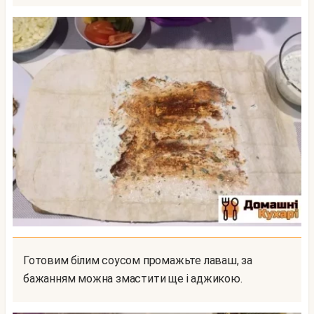
Готовим білим соусом промажьте лаваш, за
бажанням можна змастити ще і аджикою.