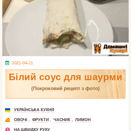
2021-04-21
Білий соус для шаурми
(покроковий рецепт з фото)
УКРАЇНСЬКА КУХНЯ
,
,
,
ОВОЧІ
ФРУКТИ
ЧАСНИК
ЛИМОН
НА ШВИДКУ РУКУ