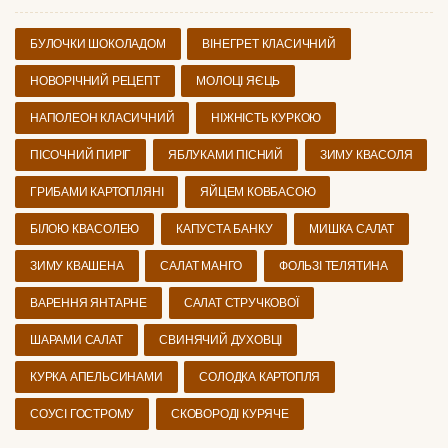
БУЛОЧКИ ШОКОЛАДОМ
ВІНЕГРЕТ КЛАСИЧНИЙ
НОВОРІЧНИЙ РЕЦЕПТ
МОЛОЦІ ЯЄЦЬ
НАПОЛЕОН КЛАСИЧНИЙ
НІЖНІСТЬ КУРКОЮ
ПІСОЧНИЙ ПИРІГ
ЯБЛУКАМИ ПІСНИЙ
ЗИМУ КВАСОЛЯ
ГРИБАМИ КАРТОПЛЯНІ
ЯЙЦЕМ КОВБАСОЮ
БІЛОЮ КВАСОЛЕЮ
КАПУСТА БАНКУ
МИШКА САЛАТ
ЗИМУ КВАШЕНА
САЛАТ МАНГО
ФОЛЬЗІ ТЕЛЯТИНА
ВАРЕННЯ ЯНТАРНЕ
САЛАТ СТРУЧКОВОЇ
ШАРАМИ САЛАТ
СВИНЯЧИЙ ДУХОВЦІ
КУРКА АПЕЛЬСИНАМИ
СОЛОДКА КАРТОПЛЯ
СОУСІ ГОСТРОМУ
СКОВОРОДІ КУРЯЧЕ