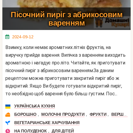
Пісочний пиріг з абрикосовим
варенням
2024-09-12
Взимку, коли немає ароматних літніх фруктів, на
виручку прийде варення. Випічка з варенням виходить
ароматною і нагадує про літо. Читайте, як приготувати
пісочний пиріг з абрикосовим варенням.За даним
рецептом можна приготувати закритий пиріг або ж
відкритий. Якщо Ви будете готувати відкритий пиріг,
то необхідно щоб варення було більш густим. Пос...
УКРАЇНСЬКА КУХНЯ
,
,
,
БОРОШНО
МОЛОЧНІ ПРОДУКТИ
ФРУКТИ
ВЕРШКОВЕ МАСЛО
ВЕГЕТАРІАНСЬКЕ ХАРЧУВАННЯ
,
НА ПОЛУДЕНОК
ДЛЯ ДІТЕЙ