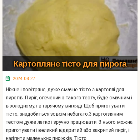
Картопляне тісто для пирога
2024-08-27
Ніжне і повітряне, дуже смачне тісто з картоплі для
пирогів. Пиріг, спечений з такого тесту, буде смачним і
в холодному, і в гарячому вигляді. Щоб приготувати
тісто, знадобиться зовсім небагато.З картопляним
тестом дуже легко і зручно працювати. З нього можна
приготувати і великий відкритий або закритий пиріг, і
наліпити маленьких пиріжків. Тісто...