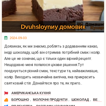
Dvuhsloynиy домовик
2024-09-03
Доязикак, як ми знаємо, роблять з додаванням какао,
іноді шоколаду, щоб він отримав потрібний смак і колір.
Але це не означає, що є тільки один вірний рецепт.
Нещодавно мені попалося цікаве рішення.Тут
поєднується різний смак, текстури та, найважливіше,
колір. Виходить незвичайна випічка, яка прикрасить
святковий стіл. Дізнайтеся про те, як приго...
АМЕРИКАНСЬКА КУХНЯ
,
,
,
БОРОШНО
МОЛОЧНІ ПРОДУКТИ
ШОКОЛАД
ВЕРШКОВЕ МАСЛО