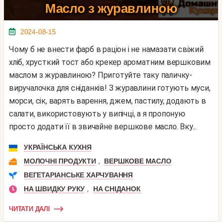
Масло з журавлиною
2024-08-15
Чому б не внести фарб в раціон і не намазати свіжий
хліб, хрусткий тост або крекер ароматним вершковим
маслом з журавлиною? Приготуйте таку паличку-
виручалочка для сніданків! З журавлини готують муси,
морси, сік, варять варення, джем, пастилу, додають в
салати, використовують у випічці, а я пропоную
просто додати її в звичайне вершкове масло. Вку...
УКРАЇНСЬКА КУХНЯ
,
МОЛОЧНІ ПРОДУКТИ
ВЕРШКОВЕ МАСЛО
ВЕГЕТАРІАНСЬКЕ ХАРЧУВАННЯ
,
НА ШВИДКУ РУКУ
НА СНІДАНОК
ЧИТАТИ ДАЛІ