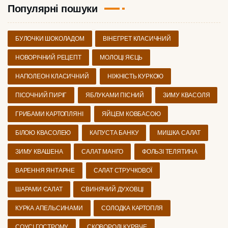
Популярні пошуки
БУЛОЧКИ ШОКОЛАДОМ
ВІНЕГРЕТ КЛАСИЧНИЙ
НОВОРІЧНИЙ РЕЦЕПТ
МОЛОЦІ ЯЄЦЬ
НАПОЛЕОН КЛАСИЧНИЙ
НІЖНІСТЬ КУРКОЮ
ПІСОЧНИЙ ПИРІГ
ЯБЛУКАМИ ПІСНИЙ
ЗИМУ КВАСОЛЯ
ГРИБАМИ КАРТОПЛЯНІ
ЯЙЦЕМ КОВБАСОЮ
БІЛОЮ КВАСОЛЕЮ
КАПУСТА БАНКУ
МИШКА САЛАТ
ЗИМУ КВАШЕНА
САЛАТ МАНГО
ФОЛЬЗІ ТЕЛЯТИНА
ВАРЕННЯ ЯНТАРНЕ
САЛАТ СТРУЧКОВОЇ
ШАРАМИ САЛАТ
СВИНЯЧИЙ ДУХОВЦІ
КУРКА АПЕЛЬСИНАМИ
СОЛОДКА КАРТОПЛЯ
СОУСІ ГОСТРОМУ
СКОВОРОДІ КУРЯЧЕ