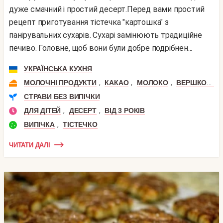
дуже смачний і простий десерт.Перед вами простий
рецепт приготування тістечка "картошка" з
панірувальних сухарів. Сухарі замінюють традиційне
печиво. Головне, щоб вони були добре подрібнен...
УКРАЇНСЬКА КУХНЯ
,
,
,
МОЛОЧНІ ПРОДУКТИ
КАКАО
МОЛОКО
ВЕРШКОВЕ МАСЛО
СТРАВИ БЕЗ ВИПІЧКИ
,
,
ДЛЯ ДІТЕЙ
ДЕСЕРТ
ВІД 3 РОКІВ
,
ВИПІЧКА
ТІСТЕЧКО
ЧИТАТИ ДАЛІ