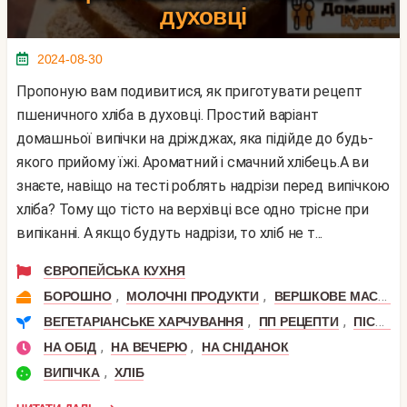
духовці
2024-08-30
Пропоную вам подивитися, як приготувати рецепт
пшеничного хліба в духовці. Простий варіант
домашньої випічки на дріжджах, яка підійде до будь-
якого прийому їжі. Ароматний і смачний хлібець.А ви
знаєте, навіщо на тесті роблять надрізи перед випічкою
хліба? Тому що тісто на верхівці все одно трісне при
випіканні. А якщо будуть надрізи, то хліб не т...
ЄВРОПЕЙСЬКА КУХНЯ
,
,
БОРОШНО
МОЛОЧНІ ПРОДУКТИ
ВЕРШКОВЕ МАСЛО
,
,
ВЕГЕТАРІАНСЬКЕ ХАРЧУВАННЯ
ПП РЕЦЕПТИ
ПІСНІ СТРАВИ
,
,
НА ОБІД
НА ВЕЧЕРЮ
НА СНІДАНОК
,
ВИПІЧКА
ХЛІБ