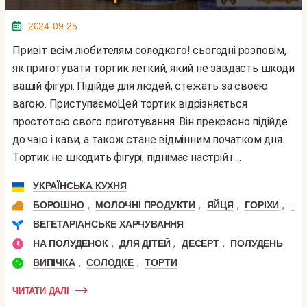
2024-09-25
Привіт всім любителям солодкого! сьогодні розповім,
як приготувати тортик легкий, який не завдасть шкоди
вашій фігурі. Підійде для людей, стежать за своєю
вагою. ПриступаємоЦей тортик відрізняється
простотою свого приготування. Він прекрасно підійде
до чаю і кави, а також стане відмінним початком дня.
Тортик не шкодить фігурі, піднімає настрій і ...
УКРАЇНСЬКА КУХНЯ
,
,
,
,
БОРОШНО
МОЛОЧНІ ПРОДУКТИ
ЯЙЦЯ
ГОРІХИ
ВЕ
ВЕГЕТАРІАНСЬКЕ ХАРЧУВАННЯ
,
,
,
НА ПОЛУДЕНОК
ДЛЯ ДІТЕЙ
ДЕСЕРТ
ПОЛУДЕНЬ
,
,
ВИПІЧКА
СОЛОДКЕ
ТОРТИ
ЧИТАТИ ДАЛІ