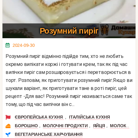
Розумний пиріг
2024-09-30
Розумний пиріг відмінно підійде тим, хто не любить
окремо випікати коржі і готувати крем, так як під час
випічки пиріг сам розшаровується і перетворюється в
торт. Розповім, як приготувати розумний пиріг.Якщо ви
шукали варіант, як приготувати тане в роті пиріг, цей
рецепт -Для вас! Розумний пиріг називається саме так
тому, що під час випічки він с...
,
ЄВРОПЕЙСЬКА КУХНЯ
ІТАЛІЙСЬКА КУХНЯ
,
,
,
,
БОРОШНО
МОЛОЧНІ ПРОДУКТИ
ЯЙЦЯ
МОЛОКО
В
ВЕГЕТАРІАНСЬКЕ ХАРЧУВАННЯ