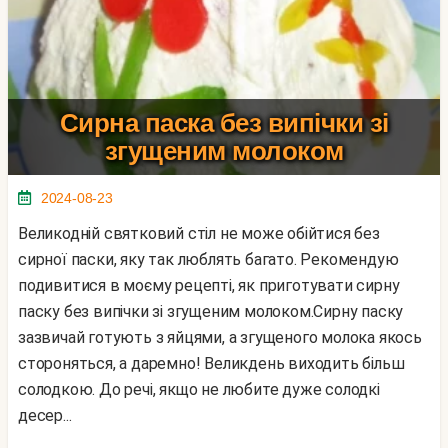
Сирна паска без випічки зі
згущеним молоком
2024-08-23
Великодній святковий стіл не може обійтися без
сирної паски, яку так люблять багато. Рекомендую
подивитися в моєму рецепті, як приготувати сирну
паску без випічки зі згущеним молоком.Сирну паску
зазвичай готують з яйцями, а згущеного молока якось
стороняться, а даремно! Великдень виходить більш
солодкою. До речі, якщо не любите дуже солодкі
десер...