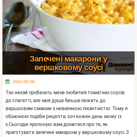
Запечені макарони у
вершковому соусі
2024-09-08
Так нехай пробачать мене любителі томатних соусів
до спагетті, але моя душа більше лежить до
вершковим смакам з невеликою пікантністю. Тому я
обожнюю подібні рецепти, хоч кожен день можу їх
є.Сьогодні пропоную вам дізнатися про те, як
приготувати запечені макарони у вершковому соусі. З