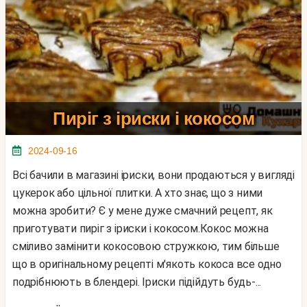
Пиріг з іриски і кокосом
2024-09-16
Всі бачили в магазині іриски, вони продаються у вигляді
цукерок або цільної плитки. А хто знає, що з ними
можна зробити? Є у мене дуже смачний рецепт, як
приготувати пиріг з іриски і кокосом.Кокос можна
сміливо замінити кокосовою стружкою, тим більше
що в оригінальному рецепті м'якоть кокоса все одно
подрібнюють в блендері. Іриски підійдуть будь-...