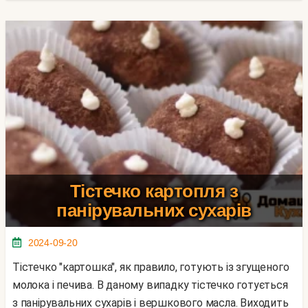
Тістечко картопля з
панірувальних сухарів
2024-09-20
Тістечко "картошка", як правило, готують із згущеного
молока і печива. В даному випадку тістечко готується
з панірувальних сухарів і вершкового масла. Виходить