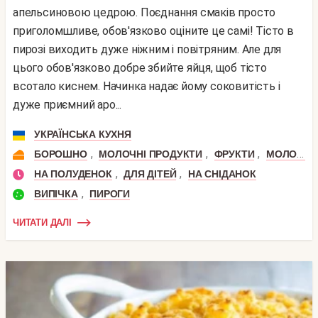
апельсиновою цедрою. Поєднання смаків просто
приголомшливе, обов'язково оціните це самі! Тісто в
пирозі виходить дуже ніжним і повітряним. Але для
цього обов'язково добре збийте яйця, щоб тісто
всотало киснем. Начинка надає йому соковитість і
дуже приємний аро...
УКРАЇНСЬКА КУХНЯ
,
,
,
БОРОШНО
МОЛОЧНІ ПРОДУКТИ
ФРУКТИ
МОЛОКО
,
,
НА ПОЛУДЕНОК
ДЛЯ ДІТЕЙ
НА СНІДАНОК
,
ВИПІЧКА
ПИРОГИ
ЧИТАТИ ДАЛІ