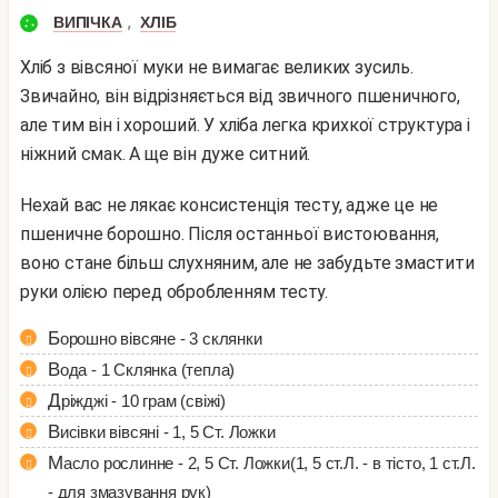
,
ВИПІЧКА
ХЛІБ
Хліб з вівсяної муки не вимагає великих зусиль.
Звичайно, він відрізняється від звичного пшеничного,
але тим він і хороший. У хліба легка крихкої структура і
ніжний смак. А ще він дуже ситний.
Нехай вас не лякає консистенція тесту, адже це не
пшеничне борошно. Після останньої вистоювання,
воно стане більш слухняним, але не забудьте змастити
руки олією перед обробленням тесту.
Борошно вівсяне - 3 склянки
Вода - 1 Склянка (тепла)
Дріжджі - 10 грам (свіжі)
Висівки вівсяні - 1, 5 Ст. Ложки
Масло рослинне - 2, 5 Ст. Ложки(1, 5 ст.Л. - в тісто, 1 ст.Л.
- для змазування рук)