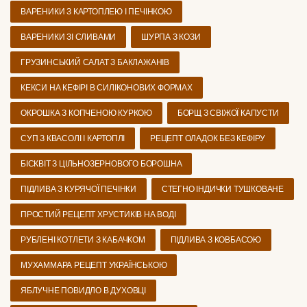
ВАРЕНИКИ З КАРТОПЛЕЮ І ПЕЧІНКОЮ
ВАРЕНИКИ ЗІ СЛИВАМИ
ШУРПА З КОЗИ
ГРУЗИНСЬКИЙ САЛАТ З БАКЛАЖАНІВ
КЕКСИ НА КЕФІРІ В СИЛІКОНОВИХ ФОРМАХ
ОКРОШКА З КОПЧЕНОЮ КУРКОЮ
БОРЩ З СВІЖОЇ КАПУСТИ
СУП З КВАСОЛІ І КАРТОПЛІ
РЕЦЕПТ ОЛАДОК БЕЗ КЕФІРУ
БІСКВІТ З ЦІЛЬНОЗЕРНОВОГО БОРОШНА
ПІДЛИВА З КУРЯЧОЇ ПЕЧІНКИ
СТЕГНО ІНДИЧКИ ТУШКОВАНЕ
ПРОСТИЙ РЕЦЕПТ ХРУСТИКІВ НА ВОДІ
РУБЛЕНІ КОТЛЕТИ З КАБАЧКОМ
ПІДЛИВА З КОВБАСОЮ
МУХАММАРА РЕЦЕПТ УКРАЇНСЬКОЮ
ЯБЛУЧНЕ ПОВИДЛО В ДУХОВЦІ