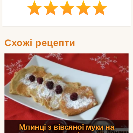
Схожі рецепти
Млинці з вівсяної муки на