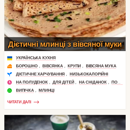
Дієтичні млинці з вівсяної муки
УКРАЇНСЬКА КУХНЯ
,
,
,
БОРОШНО
ВІВСЯНКА
КРУПИ
ВІВСЯНА МУКА
,
ДІЄТИЧНЕ ХАРЧУВАННЯ
НИЗЬКОКАЛОРІЙНІ
,
,
,
НА ПОЛУДЕНОК
ДЛЯ ДІТЕЙ
НА СНІДАНОК
ПОЛУДЕНЬ
,
ВИПІЧКА
МЛИНЦІ
ЧИТАТИ ДАЛІ