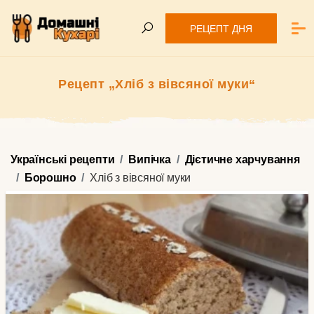
РЕЦЕПТ ДНЯ
Рецепт „Хліб з вівсяної муки“
Українські рецепти
Випічка
Дієтичне харчування
Борошно
Хліб з вівсяної муки