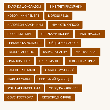
БУЛОЧКИ ШОКОЛАДОМ
ВІНЕГРЕТ КЛАСИЧНИЙ
НОВОРІЧНИЙ РЕЦЕПТ
МОЛОЦІ ЯЄЦЬ
НАПОЛЕОН КЛАСИЧНИЙ
НІЖНІСТЬ КУРКОЮ
ПІСОЧНИЙ ПИРІГ
ЯБЛУКАМИ ПІСНИЙ
ЗИМУ КВАСОЛЯ
ГРИБАМИ КАРТОПЛЯНІ
ЯЙЦЕМ КОВБАСОЮ
БІЛОЮ КВАСОЛЕЮ
КАПУСТА БАНКУ
МИШКА САЛАТ
ЗИМУ КВАШЕНА
САЛАТ МАНГО
ФОЛЬЗІ ТЕЛЯТИНА
ВАРЕННЯ ЯНТАРНЕ
САЛАТ СТРУЧКОВОЇ
ШАРАМИ САЛАТ
СВИНЯЧИЙ ДУХОВЦІ
КУРКА АПЕЛЬСИНАМИ
СОЛОДКА КАРТОПЛЯ
СОУСІ ГОСТРОМУ
СКОВОРОДІ КУРЯЧЕ