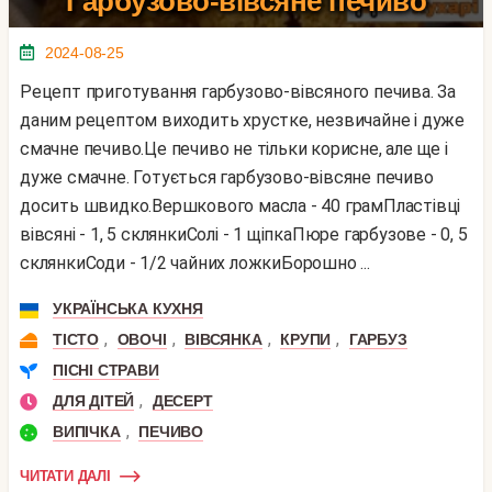
Гарбузово-вівсяне печиво
2024-08-25
Рецепт приготування гарбузово-вівсяного печива. За
даним рецептом виходить хрустке, незвичайне і дуже
смачне печиво.Це печиво не тільки корисне, але ще і
дуже смачне. Готується гарбузово-вівсяне печиво
досить швидко.Вершкового масла - 40 грамПластівці
вівсяні - 1, 5 склянкиСолі - 1 щіпкаПюре гарбузове - 0, 5
склянкиСоди - 1/2 чайних ложкиБорошно ...
УКРАЇНСЬКА КУХНЯ
,
,
,
,
ТІСТО
ОВОЧІ
ВІВСЯНКА
КРУПИ
ГАРБУЗ
ПІСНІ СТРАВИ
,
ДЛЯ ДІТЕЙ
ДЕСЕРТ
,
ВИПІЧКА
ПЕЧИВО
ЧИТАТИ ДАЛІ