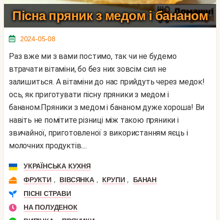
Пісна пряник з медом і бананом
2024-05-08
Раз вже ми з вами постимо, так чи не будемо
втрачати вітаміни, бо без них зовсім сил не
залишиться. А вітаміни до нас прийдуть через медок!
ось, як приготувати пісну пряники з медом і
бананом.Пряники з медом і бананом дуже хороша! Ви
навіть не помітите різниці між такою пряники і
звичайної, приготовленої з використанням яєць і
молочних продуктів....
УКРАЇНСЬКА КУХНЯ
,
,
,
ФРУКТИ
ВІВСЯНКА
КРУПИ
БАНАН
ПІСНІ СТРАВИ
НА ПОЛУДЕНОК