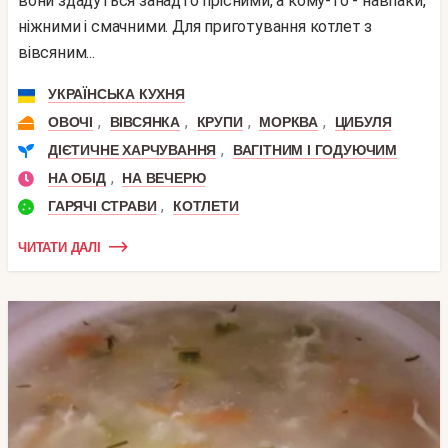
вони здадуться занадто прісними, а кому-то - навпаки,
ніжними і смачними. Для приготування котлет з
вівсяним...
УКРАЇНСЬКА КУХНЯ
,
,
,
,
ОВОЧІ
ВІВСЯНКА
КРУПИ
МОРКВА
ЦИБУЛЯ
,
ДІЄТИЧНЕ ХАРЧУВАННЯ
ВАГІТНИМ І ГОДУЮЧИМ
,
НА ОБІД
НА ВЕЧЕРЮ
,
ГАРЯЧІ СТРАВИ
КОТЛЕТИ
ЧИТАТИ ДАЛІ