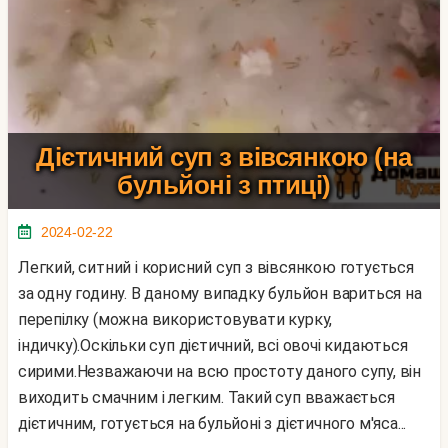
Дієтичний суп з вівсянкою (на
бульйоні з птиці)
2024-02-22
Легкий, ситний і корисний суп з вівсянкою готується
за одну годину. В даному випадку бульйон вариться на
перепілку (можна використовувати курку,
індичку).Оскільки суп дієтичний, всі овочі кидаються
сирими.Незважаючи на всю простоту даного супу, він
виходить смачним і легким. Такий суп вважається
дієтичним, готується на бульйоні з дієтичного м'яса...