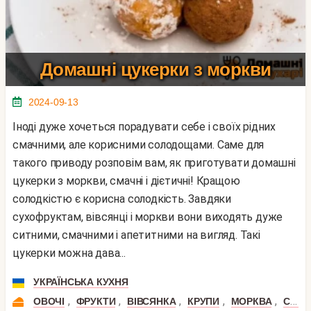
Домашні цукерки з моркви
2024-09-13
Іноді дуже хочеться порадувати себе і своїх рідних
смачними, але корисними солодощами. Саме для
такого приводу розповім вам, як приготувати домашні
цукерки з моркви, смачні і дієтичні! Кращою
солодкістю є корисна солодкість. Завдяки
сухофруктам, вівсянці і моркви вони виходять дуже
ситними, смачними і апетитними на вигляд. Такі
цукерки можна дава...
УКРАЇНСЬКА КУХНЯ
,
,
,
,
,
ОВОЧІ
ФРУКТИ
ВІВСЯНКА
КРУПИ
МОРКВА
СУХОФРУКТИ