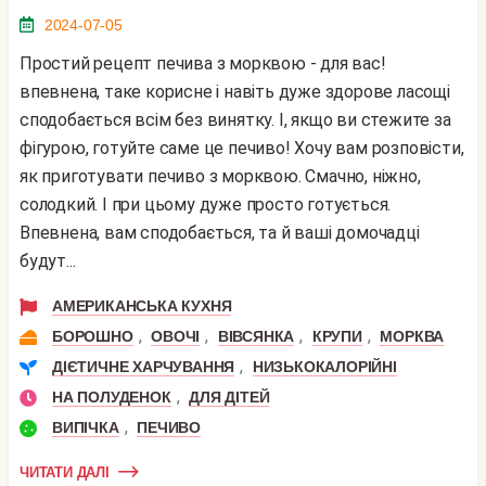
2024-07-05
Простий рецепт печива з морквою - для вас!
впевнена, таке корисне і навіть дуже здорове ласощі
сподобається всім без винятку. І, якщо ви стежите за
фігурою, готуйте саме це печиво! Хочу вам розповісти,
як приготувати печиво з морквою. Смачно, ніжно,
солодкий. І при цьому дуже просто готується.
Впевнена, вам сподобається, та й ваші домочадці
будут...
АМЕРИКАНСЬКА КУХНЯ
,
,
,
,
БОРОШНО
ОВОЧІ
ВІВСЯНКА
КРУПИ
МОРКВА
,
ДІЄТИЧНЕ ХАРЧУВАННЯ
НИЗЬКОКАЛОРІЙНІ
,
НА ПОЛУДЕНОК
ДЛЯ ДІТЕЙ
,
ВИПІЧКА
ПЕЧИВО
ЧИТАТИ ДАЛІ