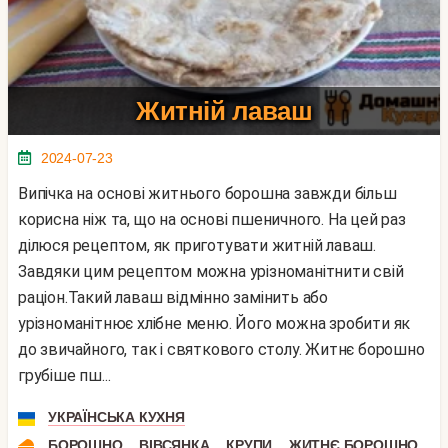
Житній лаваш
2024-07-23
Випічка на основі житнього борошна завжди більш
корисна ніж та, що на основі пшеничного. На цей раз
ділюся рецептом, як приготувати житній лаваш.
Завдяки цим рецептом можна урізноманітнити свій
раціон.Такий лаваш відмінно замінить або
урізноманітнює хлібне меню. Його можна зробити як
до звичайного, так і святкового столу. Житнє борошно
грубіше пш...
УКРАЇНСЬКА КУХНЯ
,
,
,
БОРОШНО
ВІВСЯНКА
КРУПИ
ЖИТНЄ БОРОШНО