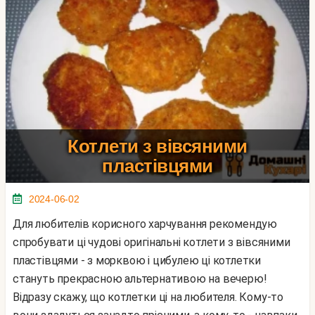
Котлети з вівсяними
пластівцями
2024-06-02
Для любителів корисного харчування рекомендую
спробувати ці чудові оригінальні котлети з вівсяними
пластівцями - з морквою і цибулею ці котлетки
стануть прекрасною альтернативою на вечерю!
Відразу скажу, що котлетки ці на любителя. Кому-то