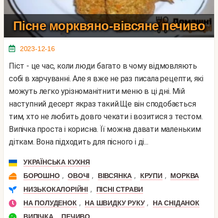
Пісне морквяно-вівсяне печиво
2023-12-16
Піст - це час, коли люди багато в чому відмовляють
собі в харчуванні. Але я вже не раз писала рецепти, які
можуть легко урізноманітнити меню в ці дні. Мій
наступний десерт якраз такий.Ще він сподобається
тим, хто не любить довго чекати і возитися з тестом.
Випічка проста і корисна. Її можна давати маленьким
діткам. Вона підходить для пісного і ді...
УКРАЇНСЬКА КУХНЯ
,
,
,
,
БОРОШНО
ОВОЧІ
ВІВСЯНКА
КРУПИ
МОРКВА
,
НИЗЬКОКАЛОРІЙНІ
ПІСНІ СТРАВИ
,
,
НА ПОЛУДЕНОК
НА ШВИДКУ РУКУ
НА СНІДАНОК
,
ВИПІЧКА
ПЕЧИВО