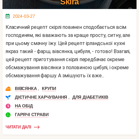
Skira
2024-03-27
Класичний рецепт скірлі повинен сподобається всім
господиням, які вважають за краще просту, ситну, але
при цьому смачну їжу. Цей рецепт ірландської кухні
якраз такий - фарш, вівсянка, цибуля, - готово! Взагалі,
цей рецепт приготування скірлі передбачає окреме
обсмажування вівсянки з половиною цибулі, і окреме
обсмажування фаршу. А змішують їх вже...
,
ВІВСЯНКА
КРУПИ
,
ДІЄТИЧНЕ ХАРЧУВАННЯ
ДЛЯ ДІАБЕТИКІВ
НА ОБІД
ГАРЯЧІ СТРАВИ
ЧИТАТИ ДАЛІ