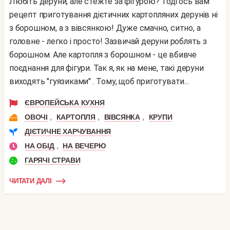
Любіть деруни, але стежте за фігурою? Тоді ось вам
рецепт приготування дієтичних картопляних дерунів ні
з борошном, а з вівсянкою! Дуже смачно, ситно, а
головне - легко і просто! Зазвичай деруни роблять з
борошном. Але картопля з борошном - це вбивче
поєднання для фігури. Так я, як на мене, такі деруни
виходять "гуязиками" . Тому, щоб приготувати...
ЄВРОПЕЙСЬКА КУХНЯ
,
,
,
ОВОЧІ
КАРТОПЛЯ
ВІВСЯНКА
КРУПИ
ДІЄТИЧНЕ ХАРЧУВАННЯ
,
НА ОБІД
НА ВЕЧЕРЮ
ГАРЯЧІ СТРАВИ
ЧИТАТИ ДАЛІ