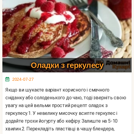
Оладки з геркулесу
2024-07-27
Якщо ви шукаєте варіант корисного і смачного
сніданку або солоденького до чаю, тоді зверніть свою
увагу на цей вельми простий рецепт оладок з
геркулесу.1. У невелику мисочку всипте геркулес і
додайте трохи йогурту або кефіру. Залиште на 5-10
хвилин.2. Перекладіть пластівці в чашу блендера,