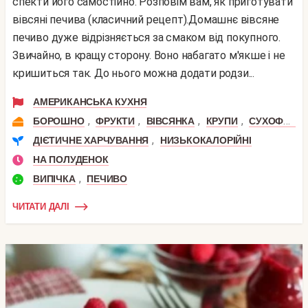
спекти його самостійно. Розповім вам, як приготувати
вівсяні печива (класичний рецепт).Домашнє вівсяне
печиво дуже відрізняється за смаком від покупного.
Звичайно, в кращу сторону. Воно набагато м'якше і не
кришиться так. До нього можна додати родзи...
АМЕРИКАНСЬКА КУХНЯ
,
,
,
,
БОРОШНО
ФРУКТИ
ВІВСЯНКА
КРУПИ
СУХОФРУКТИ
,
ДІЄТИЧНЕ ХАРЧУВАННЯ
НИЗЬКОКАЛОРІЙНІ
НА ПОЛУДЕНОК
,
ВИПІЧКА
ПЕЧИВО
ЧИТАТИ ДАЛІ