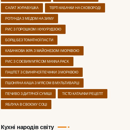
САЛАТ ЖУРАВУШКА
ТЕРТІ КАБАЧКИ НА СКОВОРОДІ
РОТУНДА З МЕДОМ НА ЗИМУ
РИС З ГОРОШКОМ І КУКУРУДЗОЮ
БОРЩ БЕЗ ТОМАТНОЇ ПАСТИ
КАБАЧКОВА ІКРА З МАЙОНЕЗОМ І МОРКВОЮ
РИС З СОЄВИМ М'ЯСОМ MANNA PACK
ПАШТЕТ З СВИНЯЧОЇ ПЕЧІНКИ З МОРКВОЮ
ПШОНЯНА КАША З М'ЯСОМ В МУЛЬТИВАРЦІ
ПЕЧИВО З ДИТЯЧОЇ СУМІШІ
ТІСТО КАТАИФИ РЕЦЕПТ
ЯБЛУКА В СВОЄМУ СОЦІ
Кухні народів світу