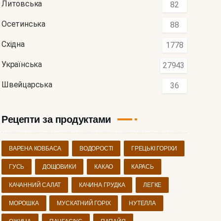
Литовська
82
Осетинська
88
Східна
1778
Українська
27943
Швейцарська
36
Рецепти за продуктами
ВАРЕНА КОВБАСА
ВОДОРОСТІ
ГРЕЦЬКІ ГОРІХИ
ГУСЬ
ДОЩОВИКИ
КАКАО
КАРАСЬ
КАЧАННИЙ САЛАТ
КАЧИНА ГРУДКА
ЛЕГКЕ
МОРОШКА
МУСКАТНИЙ ГОРІХ
НУТЕЛЛА