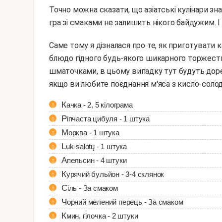
Точно можна сказати, що азіатські кулінари зн
гра зі смаками не залишить нікого байдужим. І
Саме тому я дізналася про те, як приготувати качку по-пекінськи з апельсинами. Таке основне
блюдо гідного будь-якого шикарного торжества
шматочками, в цьому випадку тут будуть доре
якщо ви любите поєднання м'яса з кисло-соло
Качка - 2, 5 кілограма
Ріпчаста цибуля - 1 штука
Морква - 1 штука
Luk-salotų - 1 штука
Апельсин - 4 штуки
Курячий бульйон - 3-4 склянок
Сіль - За смаком
Чорний мелений перець - За смаком
Кмин, гілочка - 2 штуки