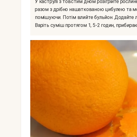
У каструлі з товстим дном розігрійте рослинне масло. Додайте в нього шматочки нутрощів
разом з дрібно нашаткованою цибулею та м
помішуючи. Потім влийте бульйон. Додайте л
Варіть суміш протягом 1, 5-2 годин, прибираю