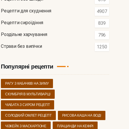
Рецепти для схуднення
4907
Рецепти сироїдіння
839
Роздільне харчування
796
Страви без випічки
1250
Популярні рецепти
РАГУ З КАБАЧКІВ НА ЗИМУ
СКУМБРІЯ В МУЛЬТИВАРЦІ
ЧІАБАТА З СИРОМ РЕЦЕПТ
СОЛОДКИЙ ОМЛЕТ РЕЦЕПТ
РИСОВА КАША НА ВОДІ
ЧІЗКЕЙК З МАСКАРПОНЕ
ПЛАЦИНДИ НА КЕФІРІ