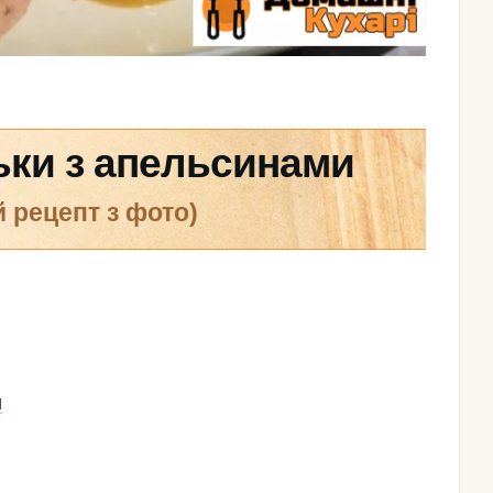
ськи з апельсинами
й рецепт з фото)
Л