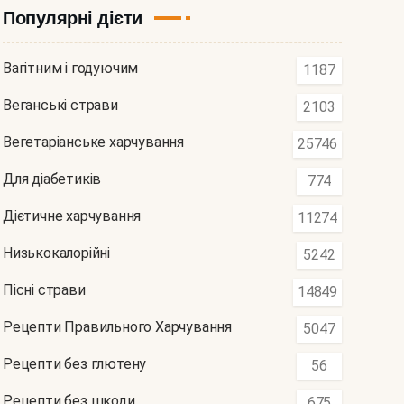
Популярні дієти
Вагітним і годуючим
1187
Веганські страви
2103
Вегетаріанське харчування
25746
Для діабетиків
774
Дієтичне харчування
11274
Низькокалорійні
5242
Пісні страви
14849
Рецепти Правильного Харчування
5047
Рецепти без глютену
56
Рецепти без шкоди
675