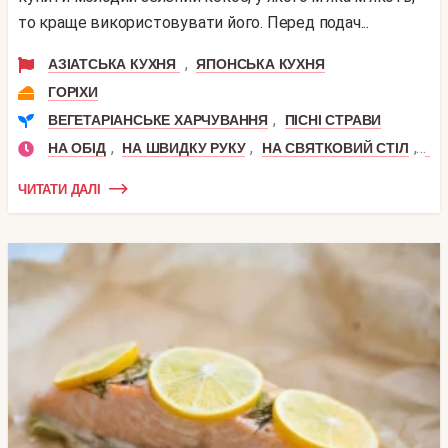
то краще використовувати його. Перед подач...
,
АЗІАТСЬКА КУХНЯ
ЯПОНСЬКА КУХНЯ
ГОРІХИ
,
ВЕГЕТАРІАНСЬКЕ ХАРЧУВАННЯ
ПІСНІ СТРАВИ
,
,
,
НА ОБІД
НА ШВИДКУ РУКУ
НА СВЯТКОВИЙ СТІЛ
ДЕ
ЧИТАТИ ДАЛІ