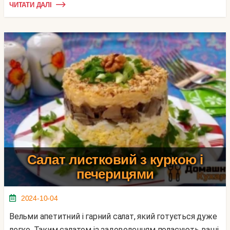
ЧИТАТИ ДАЛІ
Салат листковий з куркою і
печерицями
2024-10-04
Вельми апетитний і гарний салат, який готується дуже
легко. Таким салатом із задоволенням поласують ваші