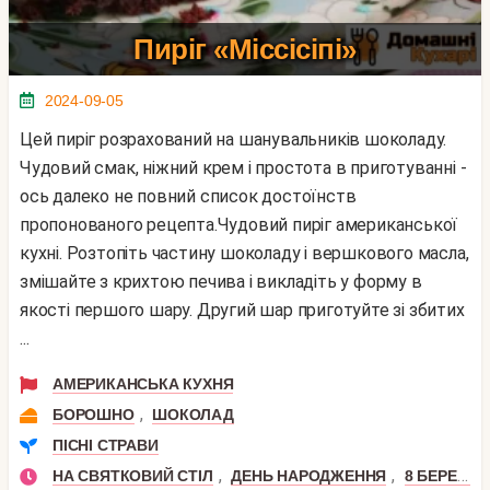
Пиріг «Міссісіпі»
2024-09-05
Цей пиріг розрахований на шанувальників шоколаду.
Чудовий смак, ніжний крем і простота в приготуванні -
ось далеко не повний список достоїнств
пропонованого рецепта.Чудовий пиріг американської
кухні. Розтопіть частину шоколаду і вершкового масла,
змішайте з крихтою печива і викладіть у форму в
якості першого шару. Другий шар приготуйте зі збитих
...
АМЕРИКАНСЬКА КУХНЯ
,
БОРОШНО
ШОКОЛАД
ПІСНІ СТРАВИ
,
,
НА СВЯТКОВИЙ СТІЛ
ДЕНЬ НАРОДЖЕННЯ
8 БЕРЕЗНЯ