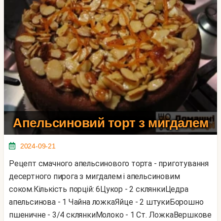
Апельсиновий торт з мигдалем
2024-09-21
Рецепт смачного апельсинового торта - приготування
десертного пирога з мигдалем і апельсиновим
соком.Кількість порцій: 6Цукор - 2 склянкиЦедра
апельсинова - 1 Чайна ложкаЯйце - 2 штукиБорошно
пшеничне - 3/4 склянкиМолоко - 1 Ст. ЛожкаВершкове