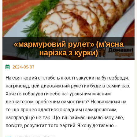
«мармуровий рулет» (м'ясна
нарізка з курки)
2024-09-07
На святковий стіл або в якості закуски на бутерброди,
наприклад, цей дивовижний рулетик буде в самий раз.
Хочете побалувати себе натуральним м'ясним
делікатесом, зробленим самостійно? Незважаючи на
те, що процес здається складним і заморочлівим,
насправді це не так. Що, він займає чимало часу, але,
повірте, результат того вартий. Я хочу детально ...