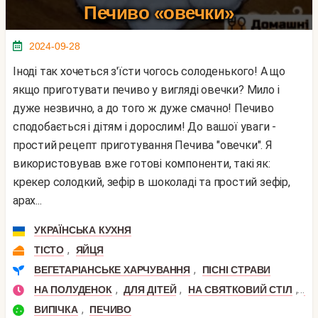
Печиво «овечки»
2024-09-28
Іноді так хочеться з'їсти чогось солоденького! А що
якщо приготувати печиво у вигляді овечки? Мило і
дуже незвично, а до того ж дуже смачно! Печиво
сподобається і дітям і дорослим! До вашої уваги -
простий рецепт приготування Печива "овечки". Я
використовував вже готові компоненти, такі як:
крекер солодкий, зефір в шоколаді та простий зефір,
арах...
УКРАЇНСЬКА КУХНЯ
,
ТІСТО
ЯЙЦЯ
,
ВЕГЕТАРІАНСЬКЕ ХАРЧУВАННЯ
ПІСНІ СТРАВИ
,
,
,
НА ПОЛУДЕНОК
ДЛЯ ДІТЕЙ
НА СВЯТКОВИЙ СТІЛ
ДЕ
,
ВИПІЧКА
ПЕЧИВО