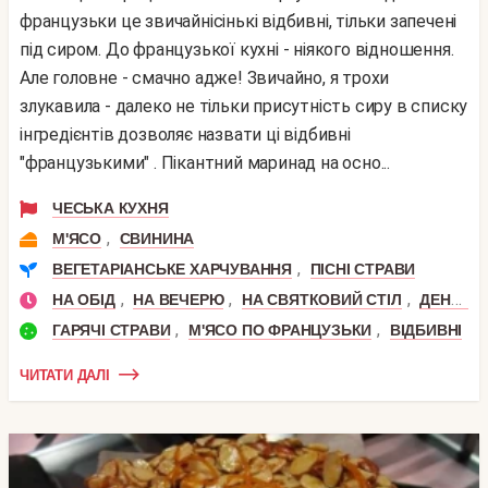
французьки це звичайнісінькі відбивні, тільки запечені
під сиром. До французької кухні - ніякого відношення.
Але головне - смачно адже! Звичайно, я трохи
злукавила - далеко не тільки присутність сиру в списку
інгредієнтів дозволяє назвати ці відбивні
"французькими" . Пікантний маринад на осно...
ЧЕСЬКА КУХНЯ
,
М'ЯСО
СВИНИНА
,
ВЕГЕТАРІАНСЬКЕ ХАРЧУВАННЯ
ПІСНІ СТРАВИ
,
,
,
НА ОБІД
НА ВЕЧЕРЮ
НА СВЯТКОВИЙ СТІЛ
ДЕНЬ НАРОДЖЕННЯ
,
,
ГАРЯЧІ СТРАВИ
М'ЯСО ПО ФРАНЦУЗЬКИ
ВІДБИВНІ
ЧИТАТИ ДАЛІ