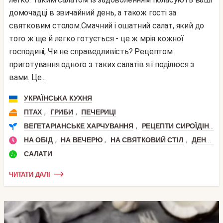
домочадці в звичайний день, а також гості за
святковим столом.Смачний і ошатний салат, який до
того ж ще й легко готується - це ж мрія кожної
господині, Чи не справедливість? Рецептом
приготування одного з таких салатів я і поділюся з
вами. Це...
УКРАЇНСЬКА КУХНЯ
,
,
ПТАХ
ГРИБИ
ПЕЧЕРИЦІ
,
ВЕГЕТАРІАНСЬКЕ ХАРЧУВАННЯ
РЕЦЕПТИ СИРОЇДІННЯ
,
,
,
НА ОБІД
НА ВЕЧЕРЮ
НА СВЯТКОВИЙ СТІЛ
ДЕНЬ НАРОДЖЕННЯ
САЛАТИ
ЧИТАТИ ДАЛІ