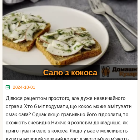
Сало з кокоса
2024-10-01
Ділюся рецептом простого, але дуже незвичайного
страви. Хто б міг подумати, що кокос може зімітувати
смак сала? Однак якщо правильно його підсолити, то
схожість очевидно.Нижче я розповім докладніше, як
приготувати сало з кокоса. Якщо у вас є можливість
купити молодий зелений кокос, у якого м'яка м'якоть,