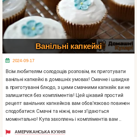
Ванільні капкейкі
2024-09-17
Всім любителям солодощів розповім, як приготувати
ванільні капкейкі в домашніх умовах! Смачне і швидке
в приготуванні блюдо, з цими смачними капкейк ви не
залишитеся без компліментів! Цей цікавий простий
рецепт ванільних капкейков вам обов'язково повинен
сподобатися. Смачні та ніжні, вони з'їдаються
моментально! Купа захоплень і компліментів вам ...
АМЕРИКАНСЬКА КУХНЯ