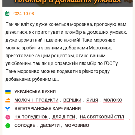
2024-10-08
Так як влітку дуже хочеться морозива, пропоную вам
дізнатися, як приготувати пломбір в домашніх умовах,
дуже ароматний і шалено ніжний! Таке морозиво
можна зробити з різними добавками.Морозиво,
приготоване за цим рецептом, стане вашим
улюбленим, так як це справжній пломбір по ГОСТу.
Таке морозиво можна подавати з різного роду
добавками: рубаним ш...
УКРАЇНСЬКА КУХНЯ
,
,
,
МОЛОЧНІ ПРОДУКТИ
ВЕРШКИ
ЯЙЦЯ
МОЛОКО
ВЕГЕТАРІАНСЬКЕ ХАРЧУВАННЯ
,
,
,
НА ПОЛУДЕНОК
ДЛЯ ДІТЕЙ
НА СВЯТКОВИЙ СТІЛ
ДЕ
,
,
СОЛОДКЕ
ДЕСЕРТИ
МОРОЗИВО