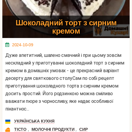
Шоколадний торт з сирним
кремом
2024-10-09
Дуже апетитний, шалено смачний і при цьому зовсім
нескладний у приготуванні шоколадний торт з сирним
кремом в домашніх умовах - це прекрасний варіант
десерту для святкового столу.Сам по собі рецепт
приготування шоколадного торта з сирним кремом
досить простий. Його родзинкою можна сміливо
вважати пюре з чорносливу, яке надає особливої ​​
пікантнос...
УКРАЇНСЬКА КУХНЯ
,
,
ТІСТО
МОЛОЧНІ ПРОДУКТИ
СИР