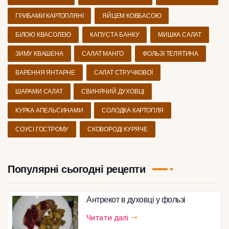
ГРИБАМИ КАРТОПЛЯНІ
ЯЙЦЕМ КОВБАСОЮ
БІЛОЮ КВАСОЛЕЮ
КАПУСТА БАНКУ
МИШКА САЛАТ
ЗИМУ КВАШЕНА
САЛАТ МАНГО
ФОЛЬЗІ ТЕЛЯТИНА
ВАРЕННЯ ЯНТАРНЕ
САЛАТ СТРУЧКОВОЇ
ШАРАМИ САЛАТ
СВИНЯЧИЙ ДУХОВЦІ
КУРКА АПЕЛЬСИНАМИ
СОЛОДКА КАРТОПЛЯ
СОУСІ ГОСТРОМУ
СКОВОРОДІ КУРЯЧЕ
Популярні сьогодні рецепти
Антрекот в духовці у фользі
Читати далі