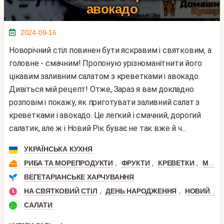
авокадо
2024-09-16
Новорічний стіл повинен бути яскравим і святковим, а
головне - смачним! Пропоную урізноманітнити його
цікавим заливним салатом з креветками і авокадо.
Дивіться мій рецепт! Отже, Зараз я вам докладно
розповім і покажу, як приготувати заливний салат з
креветками і авокадо. Це легкий і смачний, дорогий
салатик, але ж і Новий Рік буває не так вже й ч...
УКРАЇНСЬКА КУХНЯ
,
,
,
РИБА ТА МОРЕПРОДУКТИ
ФРУКТИ
КРЕВЕТКИ
МОРЕПРОДУКТИ
ВЕГЕТАРІАНСЬКЕ ХАРЧУВАННЯ
,
,
НА СВЯТКОВИЙ СТІЛ
ДЕНЬ НАРОДЖЕННЯ
НОВИЙ РІК
САЛАТИ