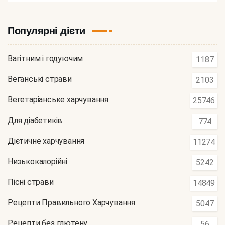
Популярні дієти
Вагітним і годуючим
1187
Веганські страви
2103
Вегетаріанське харчування
25746
Для діабетиків
774
Дієтичне харчування
11274
Низькокалорійні
5242
Пісні страви
14849
Рецепти Правильного Харчування
5047
Рецепти без глютену
56