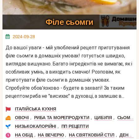
Філе сьомги
2024-09-28
До вашої уваги - мій улюблений рецепт приготування
філе сьомги в домашніх умовах! готується швидко,
виглядає вишукано. Багато інгредієнтів не вимагає, як і
особливих умінь, а виходить смачно! Розповім, як
приготувати філе сьомги в домашніх умовах.
Спробуйте обов'язково - будете в захваті! За таким
рецептом риба не "висихає" в духовці, а залишає в...
ІТАЛІЙСЬКА КУХНЯ
,
,
,
ОВОЧІ
РИБА ТА МОРЕПРОДУКТИ
ЦИБУЛЯ
СЬОМГА
,
НИЗЬКОКАЛОРІЙНІ
ПП РЕЦЕПТИ
,
,
,
НА ОБІД
НА ВЕЧЕРЮ
НА СВЯТКОВИЙ СТІЛ
ДЕНЬ НАРОДЖЕННЯ