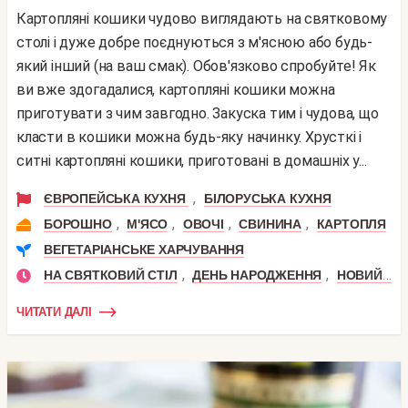
Картопляні кошики чудово виглядають на святковому
столі і дуже добре поєднуються з м'ясною або будь-
який інший (на ваш смак). Обов'язково спробуйте! Як
ви вже здогадалися, картопляні кошики можна
приготувати з чим завгодно. Закуска тим і чудова, що
класти в кошики можна будь-яку начинку. Хрусткі і
ситні картопляні кошики, приготовані в домашніх у...
,
ЄВРОПЕЙСЬКА КУХНЯ
БІЛОРУСЬКА КУХНЯ
,
,
,
,
БОРОШНО
М'ЯСО
ОВОЧІ
СВИНИНА
КАРТОПЛЯ
ВЕГЕТАРІАНСЬКЕ ХАРЧУВАННЯ
,
,
НА СВЯТКОВИЙ СТІЛ
ДЕНЬ НАРОДЖЕННЯ
НОВИЙ РІК
ЧИТАТИ ДАЛІ