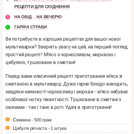
РЕЦЕПТИ ДЛЯ СХУДНЕННЯ
,
НА ОБІД
НА ВЕЧЕРЮ
ГАРЯЧІ СТРАВИ
Ви потребуєте в хороших рецептах для вашої нової
мультиварки? Зверніть увагу на цей, на перший погляд,
простий рецепт! М'ясо з чорносливом, морквою і
цибулею, тушковане в сметані!
Перед вами класичний рецепт приготування м'яса зі
сметаною в мультиварці. Дуже гарне блюдо виходить,
завдяки наявності чорносливу і моркви - м'ясо набуває
особливої ​​нотку пікантності. Тушковане в сметані з
овочами - так і тане в роті. Удачі в приготуванні!
Свинина - 500 грам
Цибуля ріпчаста - 1 штука