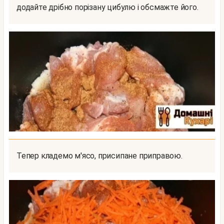
додайте дрібно порізану цибулю і обсмажте його.
Тепер кладемо м'ясо, присипане приправою.