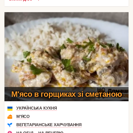
М'ясо в горщиках зі сметаною
УКРАЇНСЬКА КУХНЯ
М'ЯСО
ВЕГЕТАРІАНСЬКЕ ХАРЧУВАННЯ
,