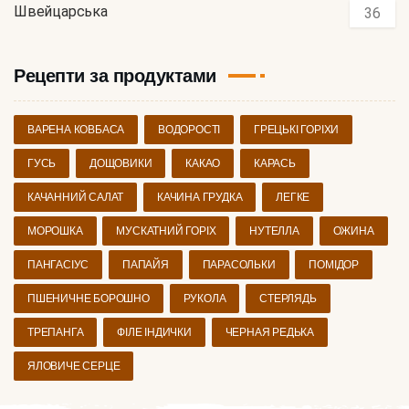
Швейцарська
36
Рецепти за продуктами
ВАРЕНА КОВБАСА
ВОДОРОСТІ
ГРЕЦЬКІ ГОРІХИ
ГУСЬ
ДОЩОВИКИ
КАКАО
КАРАСЬ
КАЧАННИЙ САЛАТ
КАЧИНА ГРУДКА
ЛЕГКЕ
МОРОШКА
МУСКАТНИЙ ГОРІХ
НУТЕЛЛА
ОЖИНА
ПАНГАСІУС
ПАПАЙЯ
ПАРАСОЛЬКИ
ПОМІДОР
ПШЕНИЧНЕ БОРОШНО
РУКОЛА
СТЕРЛЯДЬ
ТРЕПАНГА
ФІЛЕ ІНДИЧКИ
ЧЕРНАЯ РЕДЬКА
ЯЛОВИЧЕ СЕРЦЕ