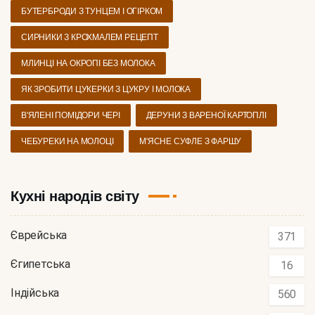
БУТЕРБРОДИ З ТУНЦЕМ І ОГІРКОМ
СИРНИКИ З КРОХМАЛЕМ РЕЦЕПТ
МЛИНЦІ НА ОКРОПІ БЕЗ МОЛОКА
ЯК ЗРОБИТИ ЦУКЕРКИ З ЦУКРУ І МОЛОКА
В'ЯЛЕНІ ПОМІДОРИ ЧЕРІ
ДЕРУНИ З ВАРЕНОЇ КАРТОПЛІ
ЧЕБУРЕКИ НА МОЛОЦІ
М'ЯСНЕ СУФЛЕ З ФАРШУ
Кухні народів світу
Єврейська
371
Єгипетська
16
Індійська
560