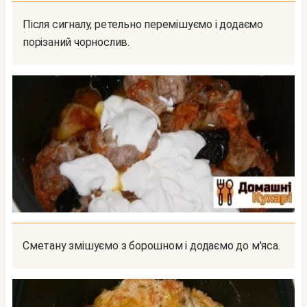
Після сигналу, ретельно перемішуємо і додаємо
порізаний чорнослив.
Сметану змішуємо з борошном і додаємо до м'яса.