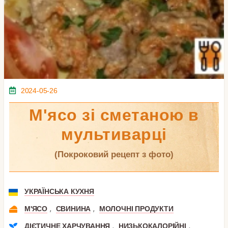
2024-05-26
М'ясо зі сметаною в
мультиварці
(покроковий рецепт з фото)
УКРАЇНСЬКА КУХНЯ
,
,
М'ЯСО
СВИНИНА
МОЛОЧНІ ПРОДУКТИ
,
,
ДІЄТИЧНЕ ХАРЧУВАННЯ
НИЗЬКОКАЛОРІЙНІ