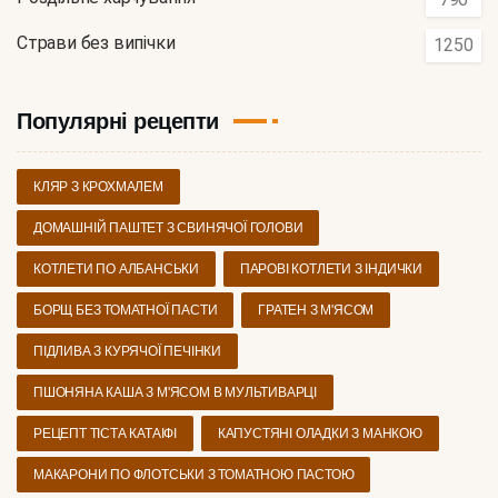
Страви без випічки
1250
Популярні рецепти
КЛЯР З КРОХМАЛЕМ
ДОМАШНІЙ ПАШТЕТ З СВИНЯЧОЇ ГОЛОВИ
КОТЛЕТИ ПО АЛБАНСЬКИ
ПАРОВІ КОТЛЕТИ З ІНДИЧКИ
БОРЩ БЕЗ ТОМАТНОЇ ПАСТИ
ГРАТЕН З М'ЯСОМ
ПІДЛИВА З КУРЯЧОЇ ПЕЧІНКИ
ПШОНЯНА КАША З М'ЯСОМ В МУЛЬТИВАРЦІ
РЕЦЕПТ ТІСТА КАТАІФІ
КАПУСТЯНІ ОЛАДКИ З МАНКОЮ
МАКАРОНИ ПО ФЛОТСЬКИ З ТОМАТНОЮ ПАСТОЮ