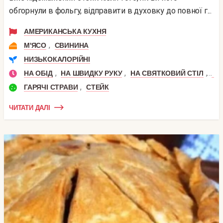
обгорнули в фольгу, відправити в духовку до повної г...
АМЕРИКАНСЬКА КУХНЯ
,
М'ЯСО
СВИНИНА
НИЗЬКОКАЛОРІЙНІ
,
,
,
НА ОБІД
НА ШВИДКУ РУКУ
НА СВЯТКОВИЙ СТІЛ
23
,
ГАРЯЧІ СТРАВИ
СТЕЙК
ЧИТАТИ ДАЛІ