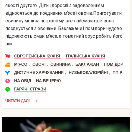
якості другого. Діти і дорослі з задоволенням
відносяться до поєднання м'яса і овочів.Приготувати
свинину можна по-різному, але найсмачніше вона
поєднується з овочами. Баклажани і помідори чудово
підсилюють смак м'яса, а томатний соус робить його
ніж...
,
ЄВРОПЕЙСЬКА КУХНЯ
ІТАЛІЙСЬКА КУХНЯ
,
,
,
,
М'ЯСО
ОВОЧІ
СВИНИНА
БАКЛАЖАН
ПОМІДОР
,
,
ДІЄТИЧНЕ ХАРЧУВАННЯ
НИЗЬКОКАЛОРІЙНІ
ПП РЕЦЕПТИ
,
НА ОБІД
НА ВЕЧЕРЮ
ГАРЯЧІ СТРАВИ
ЧИТАТИ ДАЛІ