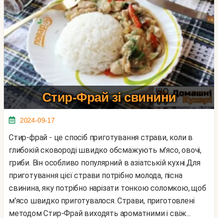
Стир-Фрай зі свинини
2024-09-17
Стир-фрай - це спосіб приготування страви, коли в
глибокій сковороді швидко обсмажують м'ясо, овочі,
гриби. Він особливо популярний в азіатській кухні.Для
приготування цієї страви потрібно молода, пісна
свинина, яку потрібно нарізати тонкою соломкою, щоб
м'ясо швидко приготувалося. Страви, приготовлені
методом Стир-Фрай виходять ароматними і свіж...