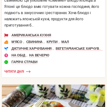
свининою. Це улюблене «сімейне» блюдо японців.В
Японії це блюдо вміє готувати кожна господиня, його
подають в закусочних і ресторанах. Хоча блюдо і
належить японській кухні, продукти для його
приготування б...
АМЕРИКАНСЬКА КУХНЯ
,
,
,
М'ЯСО
СВИНИНА
КРУПИ
МАЛ
,
ДІЄТИЧНЕ ХАРЧУВАННЯ
ВЕГЕТАРІАНСЬКЕ ХАРЧУВАННЯ
,
НА ОБІД
НА ВЕЧЕРЮ
ГАРЯЧІ СТРАВИ
ЧИТАТИ ДАЛІ