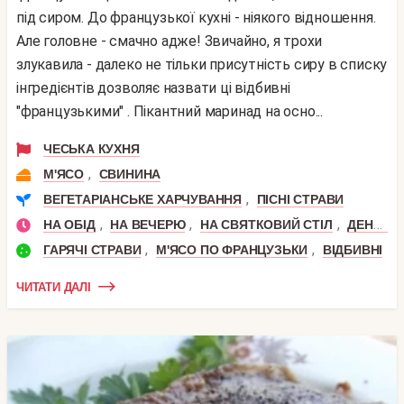
під сиром. До французької кухні - ніякого відношення.
Але головне - смачно адже! Звичайно, я трохи
злукавила - далеко не тільки присутність сиру в списку
інгредієнтів дозволяє назвати ці відбивні
"французькими" . Пікантний маринад на осно...
ЧЕСЬКА КУХНЯ
,
М'ЯСО
СВИНИНА
,
ВЕГЕТАРІАНСЬКЕ ХАРЧУВАННЯ
ПІСНІ СТРАВИ
,
,
,
НА ОБІД
НА ВЕЧЕРЮ
НА СВЯТКОВИЙ СТІЛ
ДЕНЬ НАРОДЖЕННЯ
,
,
ГАРЯЧІ СТРАВИ
М'ЯСО ПО ФРАНЦУЗЬКИ
ВІДБИВНІ
ЧИТАТИ ДАЛІ