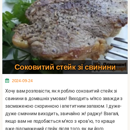
Соковитий стейк зі свинини
2024-09-24
Хочу вам розповісти, як я роблю соковитий стейк зі
свинини в домашніх умовах! Виходить м'ясо завжди з
засмаженою скоринкою і апетитним запахом. І дуже-
дуже смачним виходить, звичайно ж! раджу! Взагалі,
якщо вам не подобається м'ясо з кров'ю, то краще
вже підсмажений стейк після того, як ви його