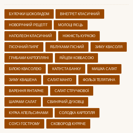
БУЛОЧКИ ШОКОЛАДОМ
ВІНЕГРЕТ КЛАСИЧНИЙ
НОВОРІЧНИЙ РЕЦЕПТ
МОЛОЦІ ЯЄЦЬ
НАПОЛЕОН КЛАСИЧНИЙ
НІЖНІСТЬ КУРКОЮ
ПІСОЧНИЙ ПИРІГ
ЯБЛУКАМИ ПІСНИЙ
ЗИМУ КВАСОЛЯ
ГРИБАМИ КАРТОПЛЯНІ
ЯЙЦЕМ КОВБАСОЮ
БІЛОЮ КВАСОЛЕЮ
КАПУСТА БАНКУ
МИШКА САЛАТ
ЗИМУ КВАШЕНА
САЛАТ МАНГО
ФОЛЬЗІ ТЕЛЯТИНА
ВАРЕННЯ ЯНТАРНЕ
САЛАТ СТРУЧКОВОЇ
ШАРАМИ САЛАТ
СВИНЯЧИЙ ДУХОВЦІ
КУРКА АПЕЛЬСИНАМИ
СОЛОДКА КАРТОПЛЯ
СОУСІ ГОСТРОМУ
СКОВОРОДІ КУРЯЧЕ