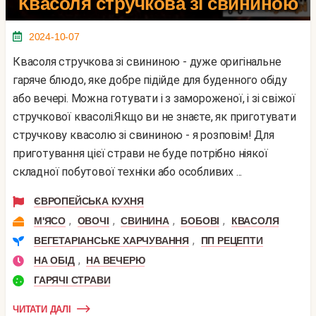
Квасоля стручкова зі свининою
2024-10-07
Квасоля стручкова зі свининою - дуже оригінальне
гаряче блюдо, яке добре підійде для буденного обіду
або вечері. Можна готувати і з замороженої, і зі свіжої
стручкової квасолі.Якщо ви не знаєте, як приготувати
стручкову квасолю зі свининою - я розповім! Для
приготування цієї страви не буде потрібно ніякої
складної побутової техніки або особливих ...
ЄВРОПЕЙСЬКА КУХНЯ
,
,
,
,
М'ЯСО
ОВОЧІ
СВИНИНА
БОБОВІ
КВАСОЛЯ
,
ВЕГЕТАРІАНСЬКЕ ХАРЧУВАННЯ
ПП РЕЦЕПТИ
,
НА ОБІД
НА ВЕЧЕРЮ
ГАРЯЧІ СТРАВИ
ЧИТАТИ ДАЛІ