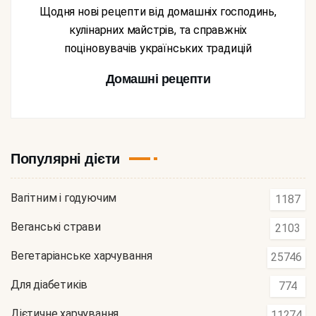
Щодня нові рецепти від домашніх господинь,
кулінарних майстрів, та справжніх
поціновувачів українських традицій
Домашні рецепти
Популярні дієти
Вагітним і годуючим
1187
Веганські страви
2103
Вегетаріанське харчування
25746
Для діабетиків
774
Дієтичне харчування
11274