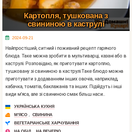
Картопля, тушкована з
свининою в каструлі
2024-09-21
Найпростіший, ситний і поживний рецепт гарячого
блюда. Таке можна зробити в мультиварці, казані або в
каструлі. Розповідаю, як приготувати картоплю,
тушковану зі свининою в каструлі.Таке блюдо можна
приготувати з додаванням інших овочів, наприклад,
кабачка, томатів, баклажанів та інших. Підійдуть і інші
види м'яса, але зі свининою смак більш наси...
УКРАЇНСЬКА КУХНЯ
,
М'ЯСО
СВИНИНА
ВЕГЕТАРІАНСЬКЕ ХАРЧУВАННЯ
,
НА ОБІД
НА ВЕЧЕРЮ