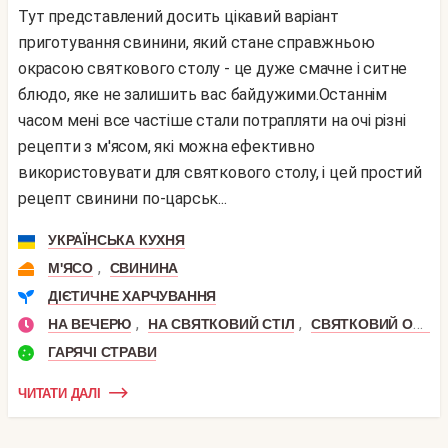
Тут представлений досить цікавий варіант
приготування свинини, який стане справжньою
окрасою святкового столу - це дуже смачне і ситне
блюдо, яке не залишить вас байдужими.Останнім
часом мені все частіше стали потрапляти на очі різні
рецепти з м'ясом, які можна ефективно
використовувати для святкового столу, і цей простий
рецепт свинини по-царськ...
УКРАЇНСЬКА КУХНЯ
,
М'ЯСО
СВИНИНА
ДІЄТИЧНЕ ХАРЧУВАННЯ
,
,
НА ВЕЧЕРЮ
НА СВЯТКОВИЙ СТІЛ
СВЯТКОВИЙ ОБІД
ГАРЯЧІ СТРАВИ
ЧИТАТИ ДАЛІ