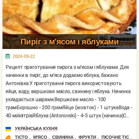
Пиріг з м'ясом і яблуками
2024-09-22
Рецепт приготування пирога з м'ясом і яблуками. Для
начинки в пиріг, до м'яса додаємо яблука, бажано
Антонівка.У приготуванні пирога використовують
яйця, воду, вершкове масло, свинину і яблука. Начинка
укладається шарами.Вершкове масло - 100
грамБорошно - 200 грамЯйце (жовток) - 1 штукаВода -
40 мілілітрівЯблука (Antonovski) - 4-5 штук (начинка)С...
УКРАЇНСЬКА КУХНЯ
,
,
,
,
,
ТІСТО
М'ЯСО
СВИНИНА
ФРУКТИ
ПІСОЧНЕ ТІСТО