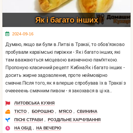
Як і багато інших
2024-09-16
Думаю, якщо ви були в Литві в Тракаї, то обов'язково
пробували караїмські пиріжки - Як і багато інших, які
там вважаються місцевою визначною пам'яткою.
Пропоную класичний рецепт Кибіна.Як і багато інших -
досить жирне задоволення, проте неймовірно
смачне.Після того, як я вперше спробував їх в Тракаї з
очееееень смачним пивом - я закохався в ці ка...
ЛИТОВСЬКА КУХНЯ
,
,
,
ТІСТО
БОРОШНО
М'ЯСО
СВИНИНА
,
ПІСНІ СТРАВИ
РОЗДІЛЬНЕ ХАРЧУВАННЯ
,
НА ОБІД
НА ВЕЧЕРЮ