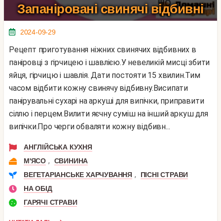
Запаніровані свинячі відбивні
2024-09-29
Рецепт приготування ніжних свинячих відбивних в
паніровці з гірчицею і шавлією.У невеликій мисці збити
яйця, гірчицю і шавлія. Дати постояти 15 хвилин.Тим
часом відбити кожну свинячу відбивну.Висипати
панірувальні сухарі на аркуші для випічки, приправити
сіллю і перцем.Вилити яєчну суміш на інший аркуш для
випічки.Про черги обваляти кожну відбивн...
АНГЛІЙСЬКА КУХНЯ
,
М'ЯСО
СВИНИНА
,
ВЕГЕТАРІАНСЬКЕ ХАРЧУВАННЯ
ПІСНІ СТРАВИ
НА ОБІД
ГАРЯЧІ СТРАВИ