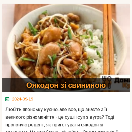
Оякодон зі свининою
2024-09-19
Любіть японську кухню, але все, що знаєте з її
великого різноманіття - це суші і суп з вугра? Тоді
пропоную рецепт, як приготувати оякодон зі