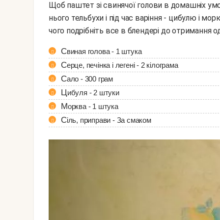
Щоб паштет зі свинячої голови в домашніх умовах вийшов більш ніжніше і смачніше, додайте до
нього тельбухи і під час варіння - цибулю і мор
чого подрібніть все в блендері до отримання о
Свиная голова - 1 штука
Серце, печінка і легені - 2 кілограма
Сало - 300 грам
Цибуля - 2 штуки
Морква - 1 штука
Сіль, приправи - За смаком