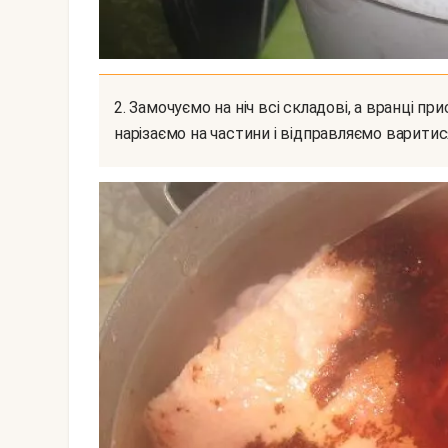
2. Замочуємо на ніч всі складові, а вранці приступаємо до їх ретельній обробці. Після миття
нарізаємо на частини і відправляємо варитис