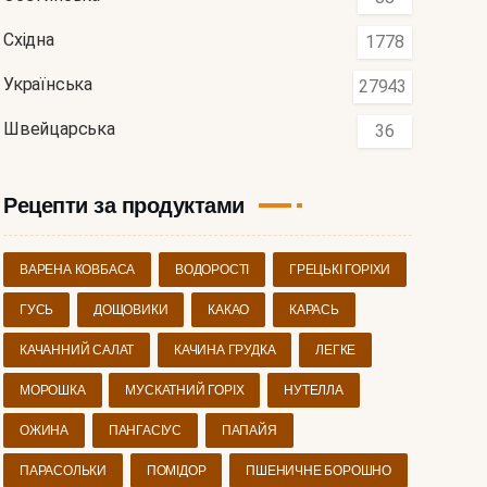
Східна
1778
Українська
27943
Швейцарська
36
Рецепти за продуктами
ВАРЕНА КОВБАСА
ВОДОРОСТІ
ГРЕЦЬКІ ГОРІХИ
ГУСЬ
ДОЩОВИКИ
КАКАО
КАРАСЬ
КАЧАННИЙ САЛАТ
КАЧИНА ГРУДКА
ЛЕГКЕ
МОРОШКА
МУСКАТНИЙ ГОРІХ
НУТЕЛЛА
ОЖИНА
ПАНГАСІУС
ПАПАЙЯ
ПАРАСОЛЬКИ
ПОМІДОР
ПШЕНИЧНЕ БОРОШНО