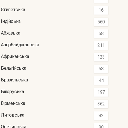
Єгипетська
16
Індійська
560
Абхазька
58
Азербайджанська
211
Африканська
123
Бельгійська
58
Бразильська
44
Білоруська
197
Вірменська
362
Литовська
82
Осетинська
88