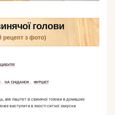
винячої голови
й рецепт з фото)
ЦИБУЛЯ
,
,
Л
НА СНІДАНОК
ФУРШЕТ
ь, але паштет зі свинячої голови в домашніх
може виступити в якості ситної закуски.