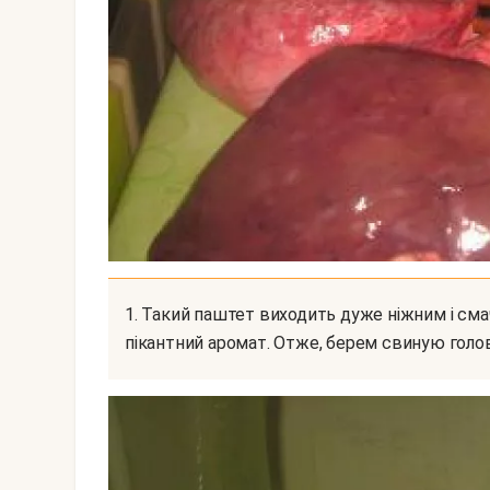
1. Такий паштет виходить дуже ніжним і смачним. Приправи додадуть йому ще більше
пікантний аромат. Отже, берем свиную голову 