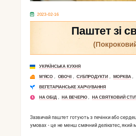
2023-02-16
Паштет зі с
(покрокови
УКРАЇНСЬКА КУХНЯ
,
,
,
,
М'ЯСО
ОВОЧІ
СУБПРОДУКТИ
МОРКВА
ВЕГЕТАРІАНСЬКЕ ХАРЧУВАННЯ
,
,
НА ОБІД
НА ВЕЧЕРЮ
НА СВЯТКОВИЙ СТІ
Зазвичай паштет готують з печінки або сердец
умовах - це не менш смачний делікатес, який 