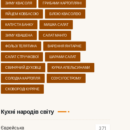
ЗИМУ КВАСОЛЯ
ГРИБАМИ КАРТОПЛЯНІ
ЯЙЦЕМ КОВБАСОЮ
БІЛОЮ КВАСОЛЕЮ
КАПУСТА БАНКУ
МИШКА САЛАТ
ЗИМУ КВАШЕНА
САЛАТ МАНГО
ФОЛЬЗІ ТЕЛЯТИНА
ВАРЕННЯ ЯНТАРНЕ
САЛАТ СТРУЧКОВОЇ
ШАРАМИ САЛАТ
СВИНЯЧИЙ ДУХОВЦІ
КУРКА АПЕЛЬСИНАМИ
СОЛОДКА КАРТОПЛЯ
СОУСІ ГОСТРОМУ
СКОВОРОДІ КУРЯЧЕ
Кухні народів світу
Єврейська
371