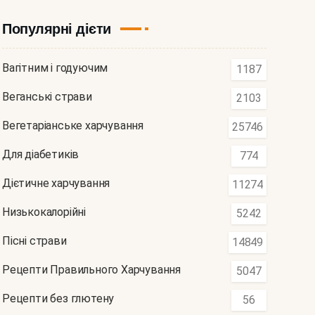
Популярні дієти
Вагітним і годуючим
1187
Веганські страви
2103
Вегетаріанське харчування
25746
Для діабетиків
774
Дієтичне харчування
11274
Низькокалорійні
5242
Пісні страви
14849
Рецепти Правильного Харчування
5047
Рецепти без глютену
56