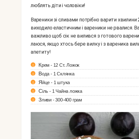
люблять діти і чоловіки!
Вареники зі сливами потрібно варити хвилини 2-3 після того, як вони спливуть. Головне, щоб тісто
виходило еластичним і вареники не рвалися. В
важливо щоб сік не вилився з готового варени
лаюся, якщо хтось бере вилку і з вареника вил
апетиту!
Крем - 12 Ст. Ложок
Вода - 1 Склянка
Яйце - 1 штука
Сіль - 1 Чайна ложка
Зливи - 300-400 грам