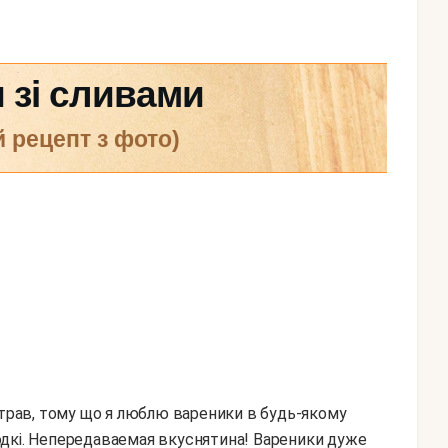
 зі сливами
й рецепт з фото)
страв, тому що я люблю вареники в будь-якому
олодкі. Непередаваемая вкуснятина! Вареники дуже