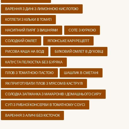
ВАРЕННЯ З ДИНІ З ЛИМОННОЮ КИСЛОТОЮ
КОТЛЕТИ З КІЛЬКИ В ТОМАТІ
НАСИПНИЙ ПИРІГ З ВИШНЯМИ
СОТЕ З КУРКОЮ
СОЛОДКИЙ ОМЛЕТ
ЯПОНСЬКЕ КАРІ РЕЦЕПТ
РИСОВА КАША НА ВОДІ
БІЛКОВИЙ ОМЛЕТ В ДУХОВЦІ
КАПУСТА ПЕЛЮСТКА БЕЗ БУРЯКА
ПЛОВ З ТОМАТНОЮ ПАСТОЮ
ШАШЛИК В СМЕТАНІ
ЯК ПРИГОТУВАТИ ПЛОВ З М'ЯСОМ В КАСТРУЛІ
СОЛОДКА ЗАПІКАНКА З МАКАРОНІВ І ДОМАШНЬОГО СИРУ
СУП З РИБНОЇ КОНСЕРВИ В ТОМАТНОМУ СОУСІ
ВАРЕННЯ З АЛИЧІ БЕЗ КІСТОЧОК