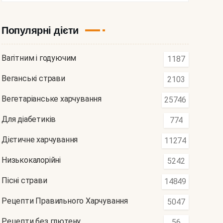
Популярні дієти
Вагітним і годуючим
1187
Веганські страви
2103
Вегетаріанське харчування
25746
Для діабетиків
774
Дієтичне харчування
11274
Низькокалорійні
5242
Пісні страви
14849
Рецепти Правильного Харчування
5047
Рецепти без глютену
56