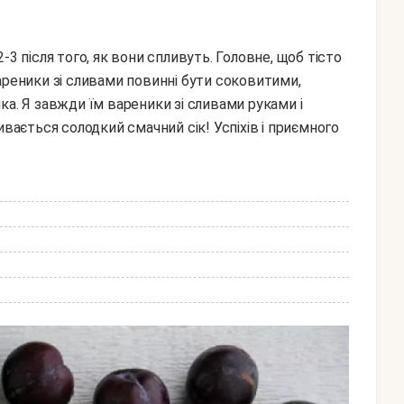
ареники зі сливами повинні бути соковитими,
ка. Я завжди їм вареники зі сливами руками і
ивається солодкий смачний сік! Успіхів і приємного