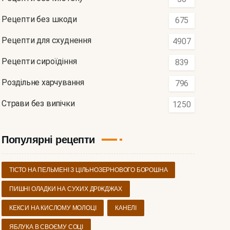
Рецепти без шкоди
675
Рецепти для схуднення
4907
Рецепти сироїдіння
839
Роздільне харчування
796
Страви без випічки
1250
Популярні рецепти
ТІСТО НА ПЕЛЬМЕНІ З ЦІЛЬНОЗЕРНОВОГО БОРОШНА
ПИШНІ ОЛАДКИ НА СУХИХ ДРІЖДЖАХ
КЕКСИ НА КИСЛОМУ МОЛОЦІ
КАНЕЛІ
ЯБЛУКА В СВОЄМУ СОЦІ