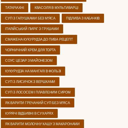
ТАТАРІАХНІ
КВАСОЛЯ В МУЛЬТИВАРЦІ
СУП З ГАЛУШКАМИ БЕЗ М'ЯСА
ПІДЛИВА З КАБАЧКІВ
ІТАЛІЙСЬКИЙ ПИРІГ З ГРУШАМИ
СМАЖЕНА КУКУРУДЗА ДО ПИВА РЕЦЕПТ
ЧОРНИЧНИЙ КРЕМ ДЛЯ ТОРТА
СОУС ЦЕЗАР З МАЙОНЕЗОМ
КУКУРУДЗА НА МАНГАЛІ В ФОЛЬЗІ
СУП З ЛИСИЧОК З ВЕРШКАМИ
СУП З ЛОСОСЕМ І ПЛАВЛЕНИМ СИРОМ
ЯК ВАРИТИ ГРЕЧАНИЙ СУП БЕЗ М'ЯСА
КУРЯЧІ ВІДБИВНІ В СУХАРЯХ
ЯК ВАРИТИ МОЛОЧНУ КАШУ З МАКАРОНАМИ