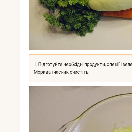
1. Підготуйте необхідні продукти, спеції і зелень. Кабачок вимийте, зріжте у нього хвостики.
Морква і часник очистіть.