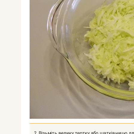
2. Візьміть велику тертку або шатківницю для овочів по-корейськи, наріжте на ній кабачок.