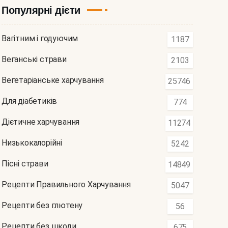
Популярні дієти
Вагітним і годуючим
1187
Веганські страви
2103
Вегетаріанське харчування
25746
Для діабетиків
774
Дієтичне харчування
11274
Низькокалорійні
5242
Пісні страви
14849
Рецепти Правильного Харчування
5047
Рецепти без глютену
56
Рецепти без шкоди
675