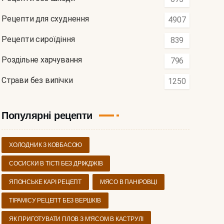
Рецепти для схуднення
4907
Рецепти сироїдіння
839
Роздільне харчування
796
Страви без випічки
1250
Популярні рецепти
ХОЛОДНИК З КОВБАСОЮ
СОСИСКИ В ТІСТІ БЕЗ ДРІЖДЖІВ
ЯПОНСЬКЕ КАРІ РЕЦЕПТ
МЯСО В ПАНІРОВЦІ
ТІРАМІСУ РЕЦЕПТ БЕЗ ВЕРШКІВ
ЯК ПРИГОТУВАТИ ПЛОВ З М'ЯСОМ В КАСТРУЛІ