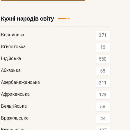
Кухні народів світу
Єврейська
371
Єгипетська
16
Індійська
560
Абхазька
58
Азербайджанська
211
Африканська
123
Бельгійська
58
Бразильська
44
Білоруська