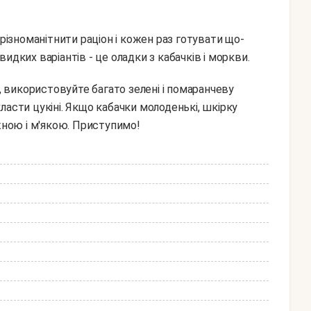
урізноманітнити раціон і кожен раз готувати що-
идких варіантів - це оладки з кабачків і моркви.
ласти цукіні. Якщо кабачки молоденькі, шкірку
іжною і м'якою. Приступимо!