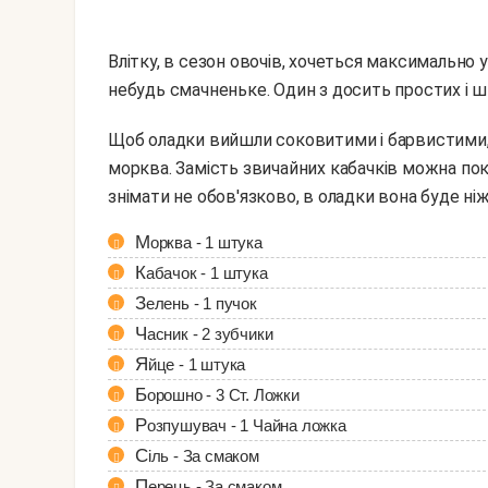
Влітку, в сезон овочів, хочеться максимально 
небудь смачненьке. Один з досить простих і шв
Щоб оладки вийшли соковитими і барвистими, використовуйте багато зелені і помаранчеву
морква. Замість звичайних кабачків можна пок
знімати не обов'язково, в оладки вона буде н
Морква - 1 штука
Кабачок - 1 штука
Зелень - 1 пучок
Часник - 2 зубчики
Яйце - 1 штука
Борошно - 3 Ст. Ложки
Розпушувач - 1 Чайна ложка
Сіль - За смаком
Перець - За смаком