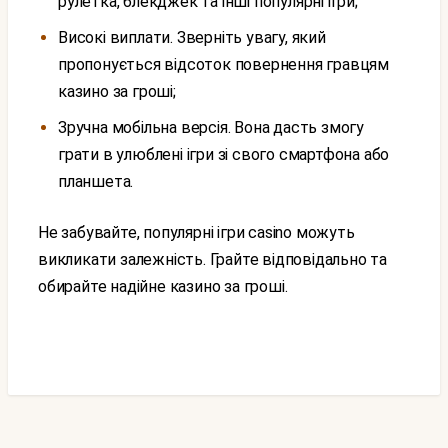
рулетка, блекджек та інші популярні ігри;
високі виплати. Зверніть увагу, який
пропонується відсоток повернення гравцям
казино за гроші;
зручна мобільна версія. Вона дасть змогу
грати в улюблені ігри зі свого смартфона або
планшета.
Не забувайте, популярні ігри casino можуть
викликати залежність. Грайте відповідально та
обирайте надійне казино за гроші.