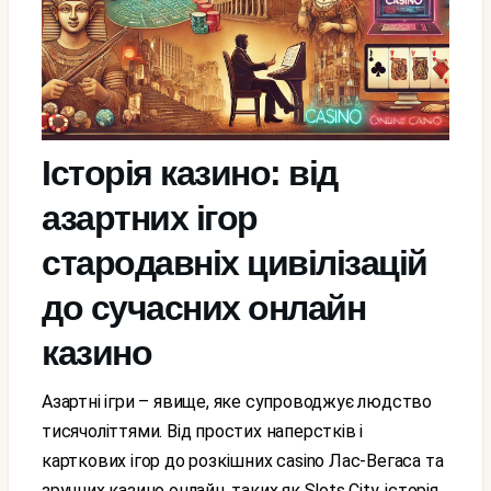
Історія казино: від
азартних ігор
стародавніх цивілізацій
до сучасних онлайн
казино
Азартні ігри – явище, яке супроводжує людство
тисячоліттями. Від простих наперстків і
карткових ігор до розкішних casino Лас-Вегаса та
зручних казино онлайн, таких як Slots City, історія