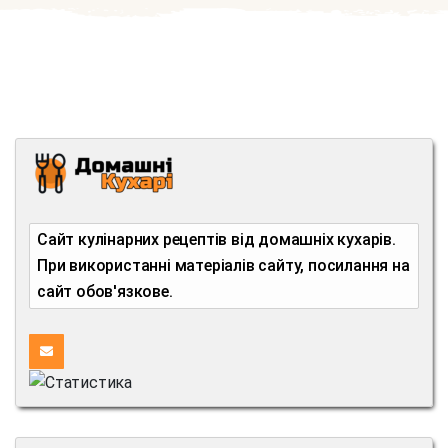
Сайт кулінарних рецептів від домашніх кухарів.
При використанні матеріалів сайту, посилання на
сайт обов'язкове.