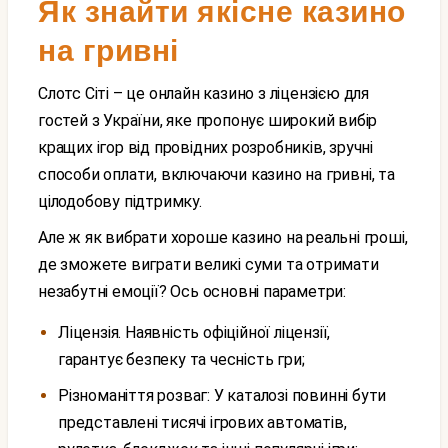
Як знайти якісне казино
на гривні
Слотс Сіті – це онлайн казино з ліцензією для
гостей з України, яке пропонує широкий вибір
кращих ігор від провідних розробників, зручні
способи оплати, включаючи казино на гривні, та
цілодобову підтримку.
Але ж як вибрати хороше казино на реальні гроші,
де зможете виграти великі суми та отримати
незабутні емоції? Ось основні параметри:
ліцензія. Наявність офіційної ліцензії,
гарантує безпеку та чесність гри;
різноманіття розваг: У каталозі повинні бути
представлені тисячі ігрових автоматів,