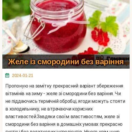
Желе із смородини без варіння
2024-01-21
Пропоную на замітку прекрасний варіант збереження
вітамінів на зиму - желе зі смородини без варіння. Чи
не піддаючись термічній обробці, ягоди можуть стояти
в холодильнику, не втрачаючи корисних
властивостей.Завдяки своїм властивостям, желе зі
смородини без варіння в домашніх умовах прекрасно
густіє і без додаткових інгредієнтів. Нічого крім цукр...