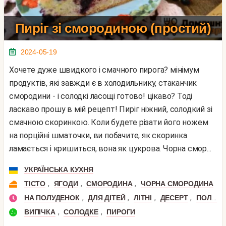
Пиріг зі смородиною (простий)
2024-05-19
Хочете дуже швидкого і смачного пирога? мінімум
продуктів, які завжди є в холодильнику, стаканчик
смородини - і солодкі ласощі готово! цікаво? Тоді
ласкаво прошу в мій рецепт! Пиріг ніжний, солодкий зі
смачною скоринкою. Коли будете різати його ножем
на порційні шматочки, ви побачите, як скоринка
ламається і кришиться, вона як цукрова. Чорна смор...
УКРАЇНСЬКА КУХНЯ
,
,
,
ТІСТО
ЯГОДИ
СМОРОДИНА
ЧОРНА СМОРОДИНА
,
,
,
,
НА ПОЛУДЕНОК
ДЛЯ ДІТЕЙ
ЛІТНІ
ДЕСЕРТ
ПОЛУДЕНЬ
,
,
ВИПІЧКА
СОЛОДКЕ
ПИРОГИ