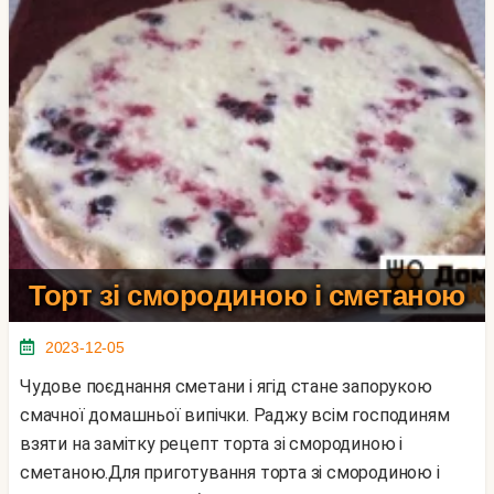
Торт зі смородиною і сметаною
2023-12-05
Чудове поєднання сметани і ягід стане запорукою
смачної домашньої випічки. Раджу всім господиням
взяти на замітку рецепт торта зі смородиною і
сметаною.Для приготування торта зі смородиною і