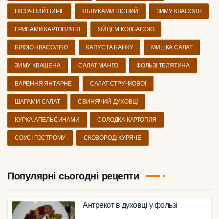
ПІСОЧНИЙ ПИРІГ
ЯБЛУКАМИ ПІСНИЙ
ЗИМУ КВАСОЛЯ
ГРИБАМИ КАРТОПЛЯНІ
ЯЙЦЕМ КОВБАСОЮ
БІЛОЮ КВАСОЛЕЮ
КАПУСТА БАНКУ
МИШКА САЛАТ
ЗИМУ КВАШЕНА
САЛАТ МАНГО
ФОЛЬЗІ ТЕЛЯТИНА
ВАРЕННЯ ЯНТАРНЕ
САЛАТ СТРУЧКОВОЇ
ШАРАМИ САЛАТ
СВИНЯЧИЙ ДУХОВЦІ
КУРКА АПЕЛЬСИНАМИ
СОЛОДКА КАРТОПЛЯ
СОУСІ ГОСТРОМУ
СКОВОРОДІ КУРЯЧЕ
Популярні сьогодні рецепти
Антрекот в духовці у фользі