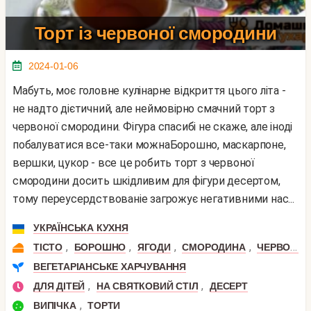
Торт із червоної смородини
2024-01-06
Мабуть, моє головне кулінарне відкриття цього літа -
не надто дієтичний, але неймовірно смачний торт з
червоної смородини. Фігура спасибі не скаже, але іноді
побалуватися все-таки можнаБорошно, маскарпоне,
вершки, цукор - все це робить торт з червоної
смородини досить шкідливим для фігури десертом,
тому переусердствованіе загрожує негативними нас...
УКРАЇНСЬКА КУХНЯ
,
,
,
,
ТІСТО
БОРОШНО
ЯГОДИ
СМОРОДИНА
ЧЕРВОНА СМОРОДИНА
ВЕГЕТАРІАНСЬКЕ ХАРЧУВАННЯ
,
,
ДЛЯ ДІТЕЙ
НА СВЯТКОВИЙ СТІЛ
ДЕСЕРТ
,
ВИПІЧКА
ТОРТИ