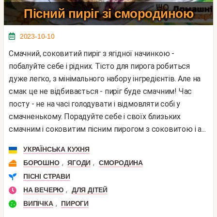
Пісний пиріг зі смородиною
2023-10-10
Смачний, соковитий пиріг з ягідної начинкою -
побалуйте себе і рідних. Тісто для пирога робиться
дуже легко, з мінімального набору інгредієнтів. Але на
смак це не відбивається - пиріг буде смачним! Час
посту - не на часі голодувати і відмовляти собі у
смачненькому. Порадуйте себе і своїх близьких
смачним і соковитим пісним пирогом з соковитою і а...
УКРАЇНСЬКА КУХНЯ
,
,
БОРОШНО
ЯГОДИ
СМОРОДИНА
ПІСНІ СТРАВИ
,
НА ВЕЧЕРЮ
ДЛЯ ДІТЕЙ
,
ВИПІЧКА
ПИРОГИ