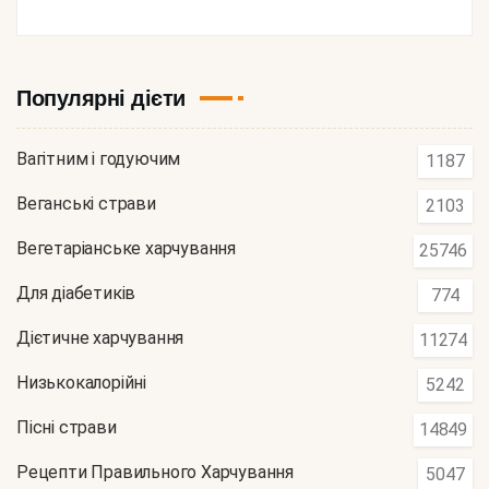
Популярні дієти
Вагітним і годуючим
1187
Веганські страви
2103
Вегетаріанське харчування
25746
Для діабетиків
774
Дієтичне харчування
11274
Низькокалорійні
5242
Пісні страви
14849
Рецепти Правильного Харчування
5047