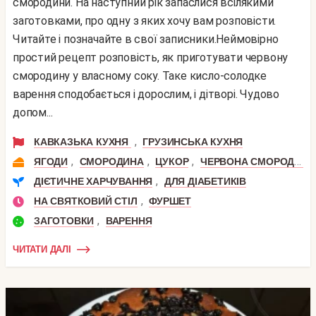
смородини. На наступний рік запаслися всілякими
заготовками, про одну з яких хочу вам розповісти.
Читайте і позначайте в свої записники.Неймовірно
простий рецепт розповість, як приготувати червону
смородину у власному соку. Таке кисло-солодке
варення сподобається і дорослим, і дітворі. Чудово
допом...
,
КАВКАЗЬКА КУХНЯ
ГРУЗИНСЬКА КУХНЯ
,
,
,
ЯГОДИ
СМОРОДИНА
ЦУКОР
ЧЕРВОНА СМОРОДИНА
,
ДІЄТИЧНЕ ХАРЧУВАННЯ
ДЛЯ ДІАБЕТИКІВ
,
НА СВЯТКОВИЙ СТІЛ
ФУРШЕТ
,
ЗАГОТОВКИ
ВАРЕННЯ
ЧИТАТИ ДАЛІ