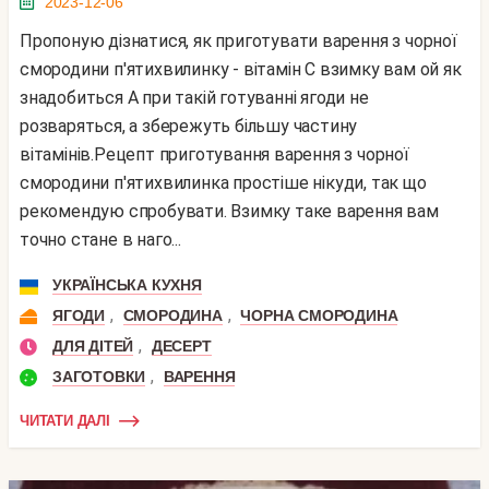
2023-12-06
Пропоную дізнатися, як приготувати варення з чорної
смородини п'ятихвилинку - вітамін С взимку вам ой як
знадобиться А при такій готуванні ягоди не
розваряться, а збережуть більшу частину
вітамінів.Рецепт приготування варення з чорної
смородини п'ятихвилинка простіше нікуди, так що
рекомендую спробувати. Взимку таке варення вам
точно стане в наго...
УКРАЇНСЬКА КУХНЯ
,
,
ЯГОДИ
СМОРОДИНА
ЧОРНА СМОРОДИНА
,
ДЛЯ ДІТЕЙ
ДЕСЕРТ
,
ЗАГОТОВКИ
ВАРЕННЯ
ЧИТАТИ ДАЛІ