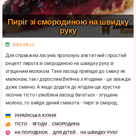
Пиріг зі смородиною на швидку
руку
2024-09-12
Для справжніх ласунів пропоную апетитний і простий
рецепт пирога зі смородиною на швидку руку зі
згущеним молоком. Таке ласощі припаде до смаку як
малюкам, так і дорослим.Випічка з ягодами - це завжди
дуже смачно. А якщо додати до ягодам ще хрустке
пісочне тісто і улюблені ласощі багатьох - згущене
молоко, то вийде даний смакота - пиріг зі смород...
УКРАЇНСЬКА КУХНЯ
,
,
ТІСТО
ЯГОДИ
СМОРОДИНА
,
,
НА ПОЛУДЕНОК
ДЛЯ ДІТЕЙ
НА ШВИДКУ РУКУ