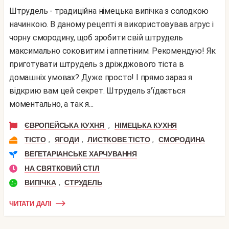
Штрудель - традиційна німецька випічка з солодкою
начинкою. В даному рецепті я використовував агрус і
чорну смородину, щоб зробити свій штрудель
максимально соковитим і аппетіним. Рекомендую! Як
приготувати штрудель з дріжджового тіста в
домашніх умовах? Дуже просто! І прямо зараз я
відкрию вам цей секрет. Штрудель з'їдається
моментально, а так я...
,
ЄВРОПЕЙСЬКА КУХНЯ
НІМЕЦЬКА КУХНЯ
,
,
,
ТІСТО
ЯГОДИ
ЛИСТКОВЕ ТІСТО
СМОРОДИНА
ВЕГЕТАРІАНСЬКЕ ХАРЧУВАННЯ
НА СВЯТКОВИЙ СТІЛ
,
ВИПІЧКА
СТРУДЕЛЬ
ЧИТАТИ ДАЛІ