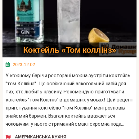
Коктейль «Том коллінз»
2023-12-02
У кожному барі чи ресторані можна зустріти коктейль
"том Коллінз" . Це освіжаючий алкогольний напій для
тих, хто любить класику. Рекомендую приготувати
коктейль "том Коллінз" в домашніх умовах! Цей рецепт
приготування коктейлю "том Коллінз" мені розповів
знайомий бармен. Взагалі коктейль вважається
чоловічим: у нього стриманий смак і скромна пода...
АМЕРИКАНСЬКА КУХНЯ