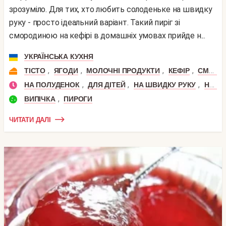
зрозуміло. Для тих, хто любить солоденьке на швидку
руку - просто ідеальний варіант. Такий пиріг зі
смородиною на кефірі в домашніх умовах прийде н...
УКРАЇНСЬКА КУХНЯ
,
,
,
,
ТІСТО
ЯГОДИ
МОЛОЧНІ ПРОДУКТИ
КЕФІР
СМОРОДИНА
,
,
,
НА ПОЛУДЕНОК
ДЛЯ ДІТЕЙ
НА ШВИДКУ РУКУ
НА ПРИРОДУ
,
ВИПІЧКА
ПИРОГИ
ЧИТАТИ ДАЛІ