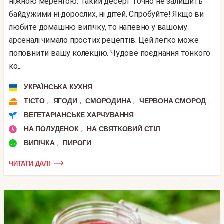
ніжною меренгою. Такий десерт точно не залишить
байдужими ні дорослих, ні дітей. Спробуйте! Якщо ви
любите домашню випічку, то напевно у вашому
арсеналі чимало простих рецептів. Цей легко може
поповнити вашу колекцію. Чудове поєднання тонкого
ко...
УКРАЇНСЬКА КУХНЯ
,
,
,
ТІСТО
ЯГОДИ
СМОРОДИНА
ЧЕРВОНА СМОРОДИНА
ВЕГЕТАРІАНСЬКЕ ХАРЧУВАННЯ
,
НА ПОЛУДЕНОК
НА СВЯТКОВИЙ СТІЛ
,
ВИПІЧКА
ПИРОГИ
ЧИТАТИ ДАЛІ