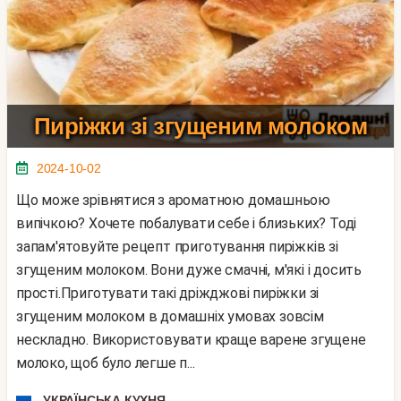
Пиріжки зі згущеним молоком
2024-10-02
Що може зрівнятися з ароматною домашньою
випічкою? Хочете побалувати себе і близьких? Тоді
запам'ятовуйте рецепт приготування пиріжків зі
згущеним молоком. Вони дуже смачні, м'які і досить
прості.Приготувати такі дріжджові пиріжки зі
згущеним молоком в домашніх умовах зовсім
нескладно. Використовувати краще варене згущене
молоко, щоб було легше п...
УКРАЇНСЬКА КУХНЯ