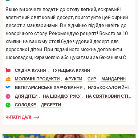
Якщо ви хочете подати до столу легкий, яскравий і
апетитний святковий десерт, приготуйте цей сирний
десерт з мандаринами. Він відмінно підійде навіть до
новорічного столу. Рекомендую рецепт! Всього за 10
хвилин на вашому столі буде чудовий десерт для
дорослих і дітей. При подачі його можна доповнити
шоколадом, карамеллю або цукатами за бажанням.С...
,
СХІДНА КУХНЯ
ТУРЕЦЬКА КУХНЯ
,
,
,
МОЛОЧНІ ПРОДУКТИ
ФРУКТИ
СИР
МАНДАРИН
,
,
ВЕГЕТАРІАНСЬКЕ ХАРЧУВАННЯ
НИЗЬКОКАЛОРІЙНІ
П
,
,
,
ДЛЯ ДІТЕЙ
НА ШВИДКУ РУКУ
НА СВЯТКОВИЙ СТІЛ
,
СОЛОДКЕ
ДЕСЕРТИ
ЧИТАТИ ДАЛІ