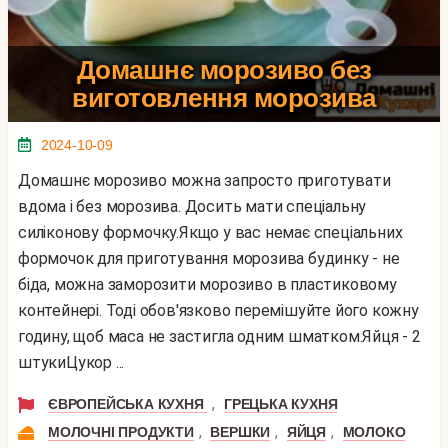
Домашнє морозиво без
виготовлення морозива
2024-10-09
Домашнє морозиво можна запросто приготувати
вдома і без морозива. Досить мати спеціальну
силіконову формочку.Якщо у вас немає спеціальних
формочок для приготування морозива будинку - не
біда, можна заморозити морозиво в пластиковому
контейнері. Тоді обов'язково перемішуйте його кожну
годину, щоб маса не застигла одним шматком.Яйця - 2
штукиЦукор ...
,
ЄВРОПЕЙСЬКА КУХНЯ
ГРЕЦЬКА КУХНЯ
,
,
,
МОЛОЧНІ ПРОДУКТИ
ВЕРШКИ
ЯЙЦЯ
МОЛОКО