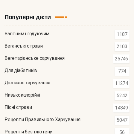
Популярні дієти
Вагітним і годуючим
1187
Веганські страви
2103
Вегетаріанське харчування
25746
Для діабетиків
774
Дієтичне харчування
11274
Низькокалорійні
5242
Пісні страви
14849
Рецепти Правильного Харчування
5047
Рецепти без глютену
56