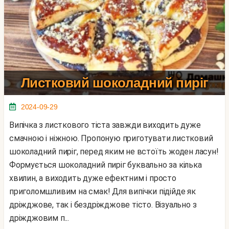
Листковий шоколадний пиріг
2024-09-29
Випічка з листкового тіста завжди виходить дуже
смачною і ніжною. Пропоную приготувати листковий
шоколадний пиріг, перед яким не встоїть жоден ласун!
Формується шоколадний пиріг буквально за кілька
хвилин, а виходить дуже ефектним і просто
приголомшливим на смак! Для випічки підійде як
дріжджове, так і бездріжджове тісто. Візуально з
дріжджовим п...