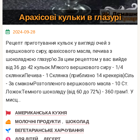
Арахісові кульки в глазурі
2024-09-28
Рецепт приготування кульок у вигляді очей з
вершкового сиру, арахісового масла, печива з
шоколадною глазур'ю.За цим рецептом у вас вийде
від 36 до 42 кульок.М'якого вершкового сиру - 1/4
склянкиПечива - 1 Склянка (приблизно 14 крекерів)Сіль
- За смакомРозтопленого вершкового масла - 10 Ст.
ЛожокТемного шоколаду (від 60 до 72%) - 360 грам1. У
мисц...
АМЕРИКАНСЬКА КУХНЯ
,
МОЛОЧНІ ПРОДУКТИ
ШОКОЛАД
ВЕГЕТАРІАНСЬКЕ ХАРЧУВАННЯ
,
ДЛЯ ДІТЕЙ
ДЕСЕРТ