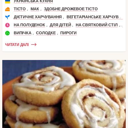
УКРАЇНСЬКА КУХНЯ
,
,
ТІСТО
МАК
ЗДОБНЕ ДРОЖЕВОЕ ТІСТО
,
ДІЄТИЧНЕ ХАРЧУВАННЯ
ВЕГЕТАРІАНСЬКЕ ХАРЧУВАННЯ
,
,
,
НА ПОЛУДЕНОК
ДЛЯ ДІТЕЙ
НА СВЯТКОВИЙ СТІЛ
ДЕ
,
,
ВИПІЧКА
СОЛОДКЕ
ПИРОГИ
ЧИТАТИ ДАЛІ