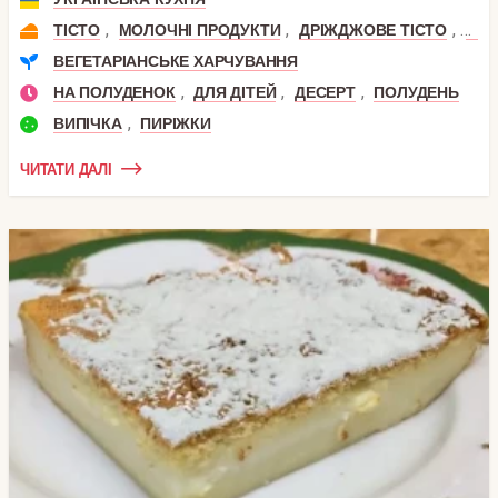
,
,
,
ТІСТО
МОЛОЧНІ ПРОДУКТИ
ДРІЖДЖОВЕ ТІСТО
ЗГУ
ВЕГЕТАРІАНСЬКЕ ХАРЧУВАННЯ
,
,
,
НА ПОЛУДЕНОК
ДЛЯ ДІТЕЙ
ДЕСЕРТ
ПОЛУДЕНЬ
,
ВИПІЧКА
ПИРІЖКИ
ЧИТАТИ ДАЛІ