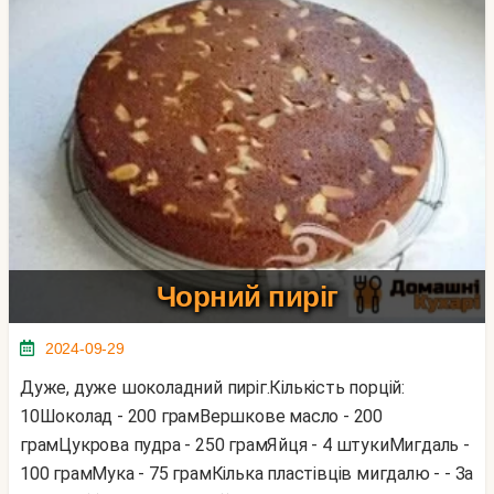
Чорний пиріг
2024-09-29
Дуже, дуже шоколадний пиріг.Кількість порцій:
10Шоколад - 200 грамВершкове масло - 200
грамЦукрова пудра - 250 грамЯйця - 4 штукиМигдаль -
100 грамМука - 75 грамКілька пластівців мигдалю - - За