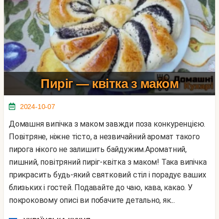
Пиріг — квітка з маком
2024-10-07
Домашня випічка з маком завжди поза конкуренцією.
Повітряне, ніжне тісто, а незвичайний аромат такого
пирога нікого не залишить байдужим.Ароматний,
пишний, повітряний пиріг-квітка з маком! Така випічка
прикрасить будь-який святковий стіл і порадує ваших
близьких і гостей. Подавайте до чаю, кава, какао. У
покроковому описі ви побачите детально, як...