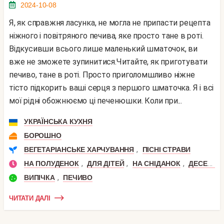
2024-10-08
Я, як справжня ласунка, не могла не припасти рецепта
ніжного і повітряного печива, яке просто тане в роті.
Відкусивши всього лише маленький шматочок, ви
вже не зможете зупинитися.Читайте, як приготувати
печиво, тане в роті. Просто приголомшливо ніжне
тісто підкорить ваші серця з першого шматочка. Я і всі
мої рідні обожнюємо ці печенюшки. Коли при...
УКРАЇНСЬКА КУХНЯ
БОРОШНО
,
ВЕГЕТАРІАНСЬКЕ ХАРЧУВАННЯ
ПІСНІ СТРАВИ
,
,
,
НА ПОЛУДЕНОК
ДЛЯ ДІТЕЙ
НА СНІДАНОК
ДЕСЕРТ
,
ВИПІЧКА
ПЕЧИВО
ЧИТАТИ ДАЛІ