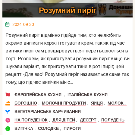
Розумний пиріг
2024-09-30
Розумний пиріг відмінно підійде тим, хто не любить
окремо випікати коржі і готувати крем, так як під час
випічки пиріг сам розшаровується і перетворюється в
торт. Розповім, як приготувати розумний пиріг.Якщо ви
шукали варіант, як приготувати тане в роті пиріг, цей
рецепт -Для вас! Розумний пиріг називається саме так
тому, що під час випічки він с...
,
ЄВРОПЕЙСЬКА КУХНЯ
ІТАЛІЙСЬКА КУХНЯ
,
,
,
,
БОРОШНО
МОЛОЧНІ ПРОДУКТИ
ЯЙЦЯ
МОЛОКО
В
ВЕГЕТАРІАНСЬКЕ ХАРЧУВАННЯ
,
,
,
НА ПОЛУДЕНОК
ДЛЯ ДІТЕЙ
ДЕСЕРТ
ПОЛУДЕНЬ
,
,
ВИПІЧКА
СОЛОДКЕ
ПИРОГИ