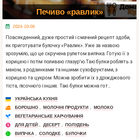
Печиво «равлик»
2024-10-06
Повсякденний, дуже простий і смачний рецепт здоби,
як приготувати булочку «Равлик». Уже за назвою
зрозуміло, що це скручена рулетом випічка. Готую її з
корицею і потім поливаю глазур'ю.Такі булки роблять з
маком, з родзинками та іншими сухофруктами, з
корицею та цукром. Можна зробити їх з дріжджового
тіста, пісочного і інших. Такі булки можна гот...
УКРАЇНСЬКА КУХНЯ
,
,
БОРОШНО
МОЛОЧНІ ПРОДУКТИ
МОЛОКО
ВЕГЕТАРІАНСЬКЕ ХАРЧУВАННЯ
,
,
ДЛЯ ДІТЕЙ
ДЕСЕРТ
ПОЛУДЕНЬ
,
,
ВИПІЧКА
СОЛОДКЕ
БУЛОЧКИ