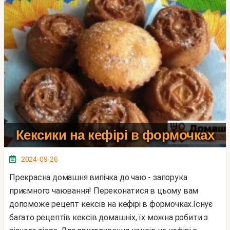
Кексики на кефірі в формочках
2024-09-26
Прекрасна домашня випічка до чаю - запорука
приємного чаювання! Переконатися в цьому вам
допоможе рецепт кексів на кефірі в формочках.Існує
багато рецептів кексів домашніх, їх можна робити з