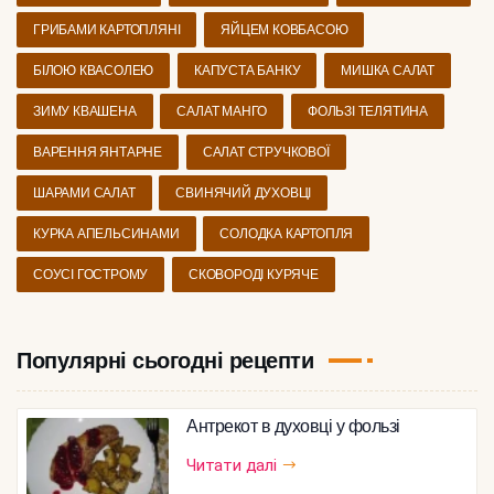
ГРИБАМИ КАРТОПЛЯНІ
ЯЙЦЕМ КОВБАСОЮ
БІЛОЮ КВАСОЛЕЮ
КАПУСТА БАНКУ
МИШКА САЛАТ
ЗИМУ КВАШЕНА
САЛАТ МАНГО
ФОЛЬЗІ ТЕЛЯТИНА
ВАРЕННЯ ЯНТАРНЕ
САЛАТ СТРУЧКОВОЇ
ШАРАМИ САЛАТ
СВИНЯЧИЙ ДУХОВЦІ
КУРКА АПЕЛЬСИНАМИ
СОЛОДКА КАРТОПЛЯ
СОУСІ ГОСТРОМУ
СКОВОРОДІ КУРЯЧЕ
Популярні сьогодні рецепти
Антрекот в духовці у фользі
Читати далі