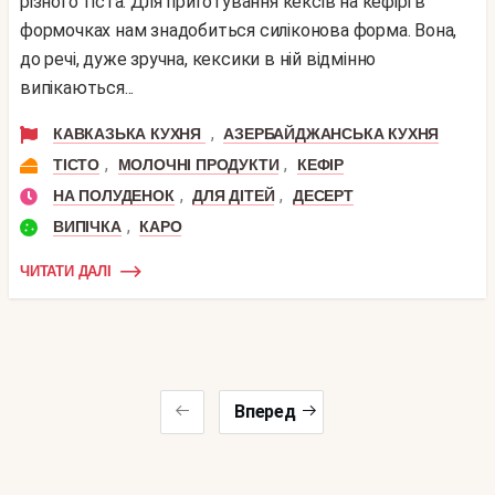
різного тіста. Для приготування кексів на кефірі в
формочках нам знадобиться силіконова форма. Вона,
до речі, дуже зручна, кексики в ній відмінно
випікаються...
,
КАВКАЗЬКА КУХНЯ
АЗЕРБАЙДЖАНСЬКА КУХНЯ
,
,
ТІСТО
МОЛОЧНІ ПРОДУКТИ
КЕФІР
,
,
НА ПОЛУДЕНОК
ДЛЯ ДІТЕЙ
ДЕСЕРТ
,
ВИПІЧКА
КАРО
ЧИТАТИ ДАЛІ
Вперед