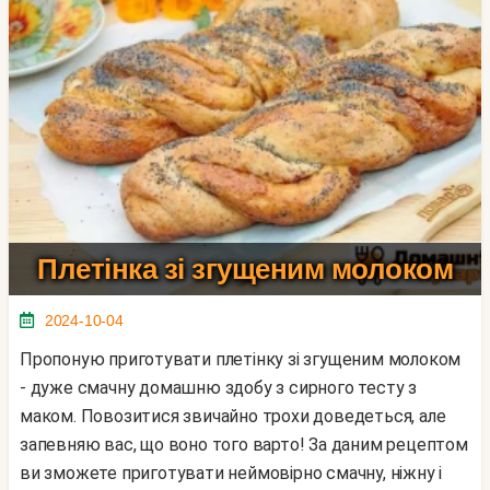
Плетінка зі згущеним молоком
2024-10-04
Пропоную приготувати плетінку зі згущеним молоком
- дуже смачну домашню здобу з сирного тесту з
маком. Повозитися звичайно трохи доведеться, але
запевняю вас, що воно того варто! За даним рецептом
ви зможете приготувати неймовірно смачну, ніжну і