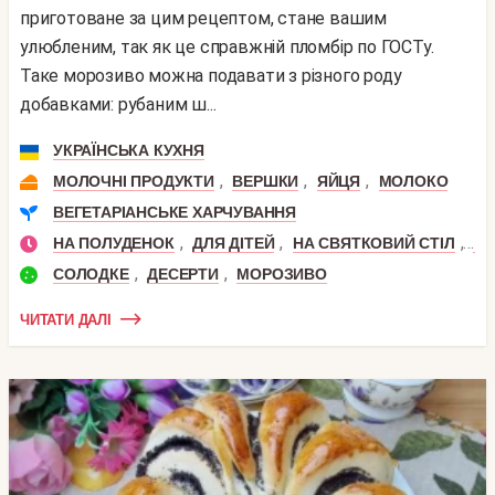
приготоване за цим рецептом, стане вашим
улюбленим, так як це справжній пломбір по ГОСТу.
Таке морозиво можна подавати з різного роду
добавками: рубаним ш...
УКРАЇНСЬКА КУХНЯ
,
,
,
МОЛОЧНІ ПРОДУКТИ
ВЕРШКИ
ЯЙЦЯ
МОЛОКО
ВЕГЕТАРІАНСЬКЕ ХАРЧУВАННЯ
,
,
,
НА ПОЛУДЕНОК
ДЛЯ ДІТЕЙ
НА СВЯТКОВИЙ СТІЛ
ДЕ
,
,
СОЛОДКЕ
ДЕСЕРТИ
МОРОЗИВО
ЧИТАТИ ДАЛІ