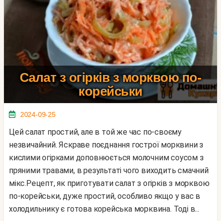
Салат з огірків з морквою по-
корейськи
2024-09-25
Цей салат простий, але в той же час по-своєму
незвичайний. Яскраве поєднання гострої морквини з
кислими огірками доповнюється молочним соусом з
пряними травами, в результаті чого виходить смачний
мікс.Рецепт, як приготувати салат з огірків з морквою
по-корейськи, дуже простий, особливо якщо у вас в
холодильнику є готова корейська морквина. Тоді в...