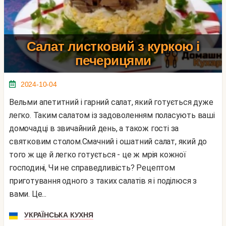
Салат листковий з куркою і
печерицями
2024-10-04
Вельми апетитний і гарний салат, який готується дуже
легко. Таким салатом із задоволенням поласують ваші
домочадці в звичайний день, а також гості за
святковим столом.Смачний і ошатний салат, який до
того ж ще й легко готується - це ж мрія кожної
господині, Чи не справедливість? Рецептом
приготування одного з таких салатів я і поділюся з
вами. Це...
УКРАЇНСЬКА КУХНЯ