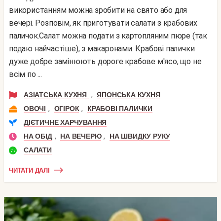
використанням можна зробити на свято або для
вечері. Розповім, як приготувати салати з крабових
паличок.Салат можна подати з картопляним пюре (так
подаю найчастіше), з макаронами. Крабові палички
дуже добре замінюють дороге крабове м'ясо, що не
всім по ...
,
АЗІАТСЬКА КУХНЯ
ЯПОНСЬКА КУХНЯ
,
,
ОВОЧІ
ОГІРОК
КРАБОВІ ПАЛИЧКИ
ДІЄТИЧНЕ ХАРЧУВАННЯ
,
,
НА ОБІД
НА ВЕЧЕРЮ
НА ШВИДКУ РУКУ
САЛАТИ
ЧИТАТИ ДАЛІ