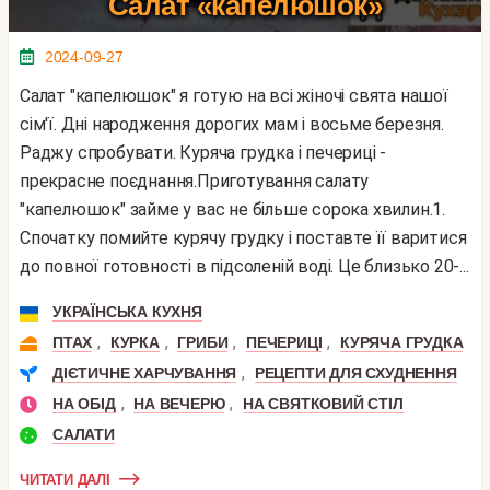
Салат «капелюшок»
2024-09-27
Салат "капелюшок" я готую на всі жіночі свята нашої
сім'ї. Дні народження дорогих мам і восьме березня.
Раджу спробувати. Куряча грудка і печериці -
прекрасне поєднання.Приготування салату
"капелюшок" займе у вас не більше сорока хвилин.1.
Спочатку помийте курячу грудку і поставте її варитися
до повної готовності в підсоленій воді. Це близько 20-...
УКРАЇНСЬКА КУХНЯ
,
,
,
,
ПТАХ
КУРКА
ГРИБИ
ПЕЧЕРИЦІ
КУРЯЧА ГРУДКА
,
ДІЄТИЧНЕ ХАРЧУВАННЯ
РЕЦЕПТИ ДЛЯ СХУДНЕННЯ
,
,
НА ОБІД
НА ВЕЧЕРЮ
НА СВЯТКОВИЙ СТІЛ
САЛАТИ
ЧИТАТИ ДАЛІ