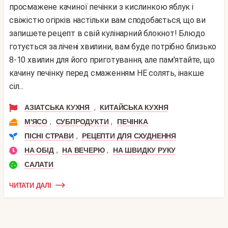
просмажене качиної печінки з кислинкою яблук і
свіжістю огірків настільки вам сподобається, що ви
запишете рецепт в свій кулінарний блокнот! Блюдо
готується за лічені хвилини, вам буде потрібно близько
8-10 хвилин для його приготування, але пам'ятайте, що
качину печінку перед смаженням НЕ солять, інакше
сіл...
,
АЗІАТСЬКА КУХНЯ
КИТАЙСЬКА КУХНЯ
,
,
М'ЯСО
СУБПРОДУКТИ
ПЕЧІНКА
,
ПІСНІ СТРАВИ
РЕЦЕПТИ ДЛЯ СХУДНЕННЯ
,
,
НА ОБІД
НА ВЕЧЕРЮ
НА ШВИДКУ РУКУ
САЛАТИ
ЧИТАТИ ДАЛІ