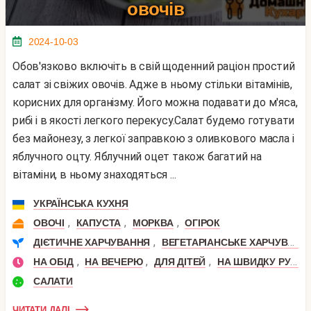
овочів
2024-10-03
Обов'язково включіть в свій щоденний раціон простий
салат зі свіжих овочів. Адже в ньому стільки вітамінів,
корисних для організму. Його можна подавати до м'яса,
рибі і в якості легкого перекусу.Салат будемо готувати
без майонезу, з легкої заправкою з оливкового масла і
яблучного оцту. Яблучний оцет також багатий на
вітаміни, в ньому знаходяться ...
УКРАЇНСЬКА КУХНЯ
,
,
,
ОВОЧІ
КАПУСТА
МОРКВА
ОГІРОК
,
ДІЄТИЧНЕ ХАРЧУВАННЯ
ВЕГЕТАРІАНСЬКЕ ХАРЧУВАННЯ
,
,
,
НА ОБІД
НА ВЕЧЕРЮ
ДЛЯ ДІТЕЙ
НА ШВИДКУ РУКУ
САЛАТИ
ЧИТАТИ ДАЛІ