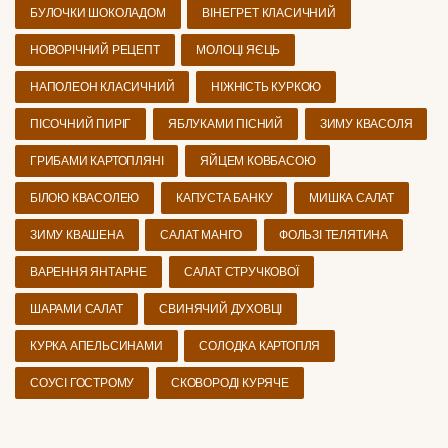
БУЛОЧКИ ШОКОЛАДОМ
ВІНЕГРЕТ КЛАСИЧНИЙ
НОВОРІЧНИЙ РЕЦЕПТ
МОЛОЦІ ЯЄЦЬ
НАПОЛЕОН КЛАСИЧНИЙ
НІЖНІСТЬ КУРКОЮ
ПІСОЧНИЙ ПИРІГ
ЯБЛУКАМИ ПІСНИЙ
ЗИМУ КВАСОЛЯ
ГРИБАМИ КАРТОПЛЯНІ
ЯЙЦЕМ КОВБАСОЮ
БІЛОЮ КВАСОЛЕЮ
КАПУСТА БАНКУ
МИШКА САЛАТ
ЗИМУ КВАШЕНА
САЛАТ МАНГО
ФОЛЬЗІ ТЕЛЯТИНА
ВАРЕННЯ ЯНТАРНЕ
САЛАТ СТРУЧКОВОЇ
ШАРАМИ САЛАТ
СВИНЯЧИЙ ДУХОВЦІ
КУРКА АПЕЛЬСИНАМИ
СОЛОДКА КАРТОПЛЯ
СОУСІ ГОСТРОМУ
СКОВОРОДІ КУРЯЧЕ