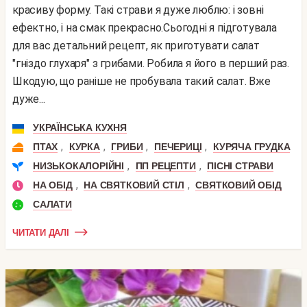
красиву форму. Такі страви я дуже люблю: і зовні
ефектно, і на смак прекрасно.Сьогодні я підготувала
для вас детальний рецепт, як приготувати салат
"гніздо глухаря" з грибами. Робила я його в перший раз.
Шкодую, що раніше не пробувала такий салат. Вже
дуже...
УКРАЇНСЬКА КУХНЯ
,
,
,
,
ПТАХ
КУРКА
ГРИБИ
ПЕЧЕРИЦІ
КУРЯЧА ГРУДКА
,
,
НИЗЬКОКАЛОРІЙНІ
ПП РЕЦЕПТИ
ПІСНІ СТРАВИ
,
,
НА ОБІД
НА СВЯТКОВИЙ СТІЛ
СВЯТКОВИЙ ОБІД
САЛАТИ
ЧИТАТИ ДАЛІ