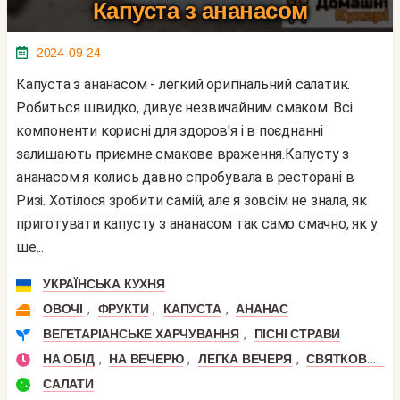
Капуста з ананасом
2024-09-24
Капуста з ананасом - легкий оригінальний салатик.
Робиться швидко, дивує незвичайним смаком. Всі
компоненти корисні для здоров'я і в поєднанні
залишають приємне смакове враження.Капусту з
ананасом я колись давно спробувала в ресторані в
Ризі. Хотілося зробити самій, але я зовсім не знала, як
приготувати капусту з ананасом так само смачно, як у
ше...
УКРАЇНСЬКА КУХНЯ
,
,
,
ОВОЧІ
ФРУКТИ
КАПУСТА
АНАНАС
,
ВЕГЕТАРІАНСЬКЕ ХАРЧУВАННЯ
ПІСНІ СТРАВИ
,
,
,
НА ОБІД
НА ВЕЧЕРЮ
ЛЕГКА ВЕЧЕРЯ
СВЯТКОВИЙ ОБІД
САЛАТИ