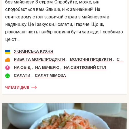
без майонезу. З сиром. Спробуйте, може, він
сподобається вам більше, ніж звичайний! На
святковому столі зазвичай страв з майонезом в
надлишку. Це і закуски, і салати, і гаряче. Що ж,
різноманітність і вибір повинні бути завжди. І особливо
це ст...
УКРАЇНСЬКА КУХНЯ
,
,
,
РИБА ТА МОРЕПРОДУКТИ
МОЛОЧНІ ПРОДУКТИ
СИР
,
,
НА ОБІД
НА ВЕЧЕРЮ
НА СВЯТКОВИЙ СТІЛ
,
САЛАТИ
САЛАТ МІМОЗА
ЧИТАТИ ДАЛІ