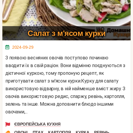
Салат з м'ясом курки
2024-09-29
З появою весняних овочів поступово починаю
вводити їх в свій раціон. Вони відмінно поєднуються з
дієтичної куркою, тому пропоную рецепт, як
приготувати салат з м'ясом курки.Курку для салату
використовую відварну, в ній найменше вміст жиру. З
овочів використовую редис, спаржу, ревінь, картопля,
зелень та інше. Можна доповнити блюдо іншими
овочами,...
ЄВРОПЕЙСЬКА КУХНЯ
,
,
,
,
ОВОЧІ
ПТАХ
КАРТОПЛЯ
КУРКА
РЕВІНЬ