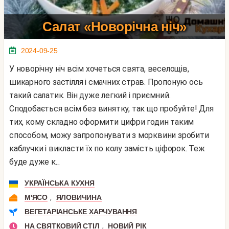
Салат «Новорічна ніч»
2024-09-25
У новорічну ніч всім хочеться свята, веселощів,
шикарного застілля і смачних страв. Пропоную ось
такий салатик. Він дуже легкий і приємний.
Сподобається всім без винятку, так що пробуйте! Для
тих, кому складно оформити цифри годин таким
способом, можу запропонувати з морквини зробити
каблучки і викласти їх по колу замість ціфорок. Теж
буде дуже к...
УКРАЇНСЬКА КУХНЯ
,
М'ЯСО
ЯЛОВИЧИНА
ВЕГЕТАРІАНСЬКЕ ХАРЧУВАННЯ
,
НА СВЯТКОВИЙ СТІЛ
НОВИЙ РІК