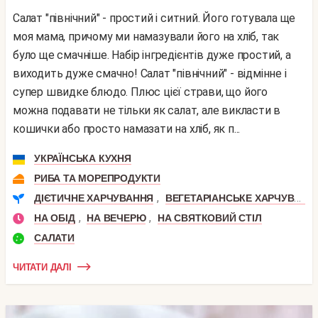
Салат "північний" - простий і ситний. Його готувала ще
моя мама, причому ми намазували його на хліб, так
було ще смачніше. Набір інгредієнтів дуже простий, а
виходить дуже смачно! Салат "північний" - відмінне і
супер швидке блюдо. Плюс цієї страви, що його
можна подавати не тільки як салат, але викласти в
кошички або просто намазати на хліб, як п...
УКРАЇНСЬКА КУХНЯ
РИБА ТА МОРЕПРОДУКТИ
,
ДІЄТИЧНЕ ХАРЧУВАННЯ
ВЕГЕТАРІАНСЬКЕ ХАРЧУВАННЯ
,
,
НА ОБІД
НА ВЕЧЕРЮ
НА СВЯТКОВИЙ СТІЛ
САЛАТИ
ЧИТАТИ ДАЛІ