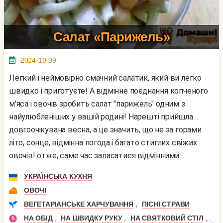
Салат «Парижель»
2024-10-09
Легкий і неймовірно смачний салатик, який ви легко
швидко і приготуєте! А відмінне поєднання копченого
м'яса і овочів зробить салат "парижель" одним з
найулюбленіших у вашій родині! Нарешті прийшла
довгоочікувана весна, а це значить, що не за горами
літо, сонце, відмінна погода і багато стиглих свіжих
овочів! отже, саме час запасатися відмінними ...
УКРАЇНСЬКА КУХНЯ
ОВОЧІ
,
ВЕГЕТАРІАНСЬКЕ ХАРЧУВАННЯ
ПІСНІ СТРАВИ
,
,
,
НА ОБІД
НА ШВИДКУ РУКУ
НА СВЯТКОВИЙ СТІЛ
СВ