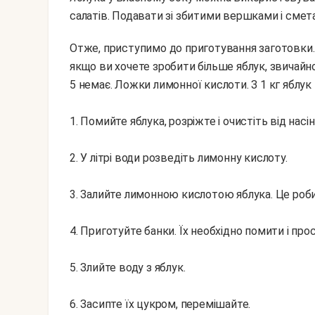
салатів. Подавати зі збитими вершками і смет
Отже, приступимо до приготування заготовки. Відразу попереджу вас про параметри. По перше,
якщо ви хочете зробити більше яблук, звичайно, 
5 немає. Ложки лимонної кислоти. З 1 кг яблук 
1. Помийте яблука, розріжте і очистіть від насін
2. У літрі води розведіть лимонну кислоту.
3. Залийте лимонною кислотою яблука. Це роби
4. Приготуйте банки. Їх необхідно помити і про
5. Злийте воду з яблук.
6. Засипте їх цукром, перемішайте.