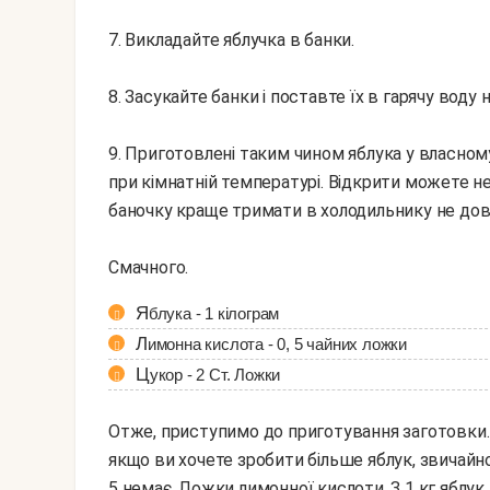
7. Викладайте яблучка в банки.
8. Засукайте банки і поставте їх в гарячу воду 
9. Приготовлені таким чином яблука у власном
при кімнатній температурі. Відкрити можете не
баночку краще тримати в холодильнику не дов
Смачного.
Яблука - 1 кілограм
Лимонна кислота - 0, 5 чайних ложки
Цукор - 2 Ст. Ложки
Отже, приступимо до приготування заготовки.
якщо ви хочете зробити більше яблук, звичайно, 
5 немає. Ложки лимонної кислоти. З 1 кг яблук 