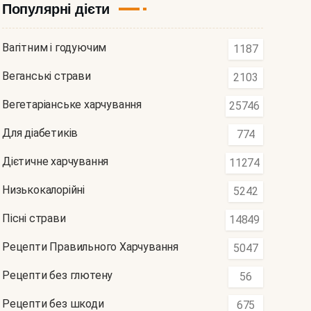
Популярні дієти
Вагітним і годуючим
1187
Веганські страви
2103
Вегетаріанське харчування
25746
Для діабетиків
774
Дієтичне харчування
11274
Низькокалорійні
5242
Пісні страви
14849
Рецепти Правильного Харчування
5047
Рецепти без глютену
56
Рецепти без шкоди
675