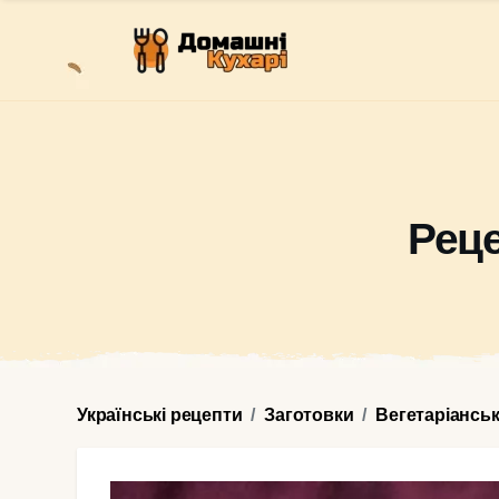
Реце
Українські рецепти
Заготовки
Вегетаріансь