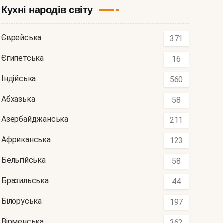
Кухні народів світу
Єврейська
371
Єгипетська
16
Індійська
560
Абхазька
58
Азербайджанська
211
Африканська
123
Бельгійська
58
Бразильська
44
Білоруська
197
Вірменська
362