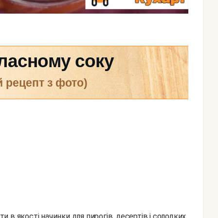
ласному соку
й рецепт з фото)
 в якості начинки для пирогів, десертів і солодких