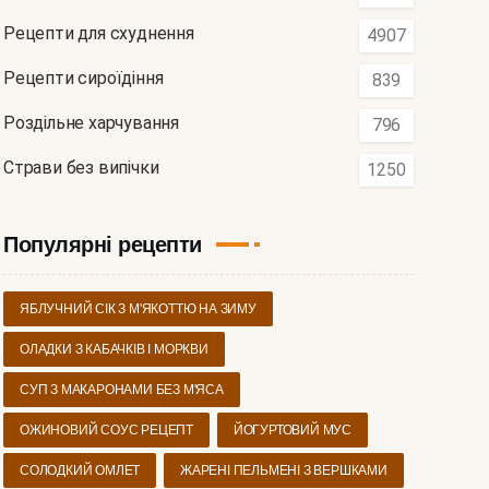
Рецепти для схуднення
4907
Рецепти сироїдіння
839
Роздільне харчування
796
Страви без випічки
1250
Популярні рецепти
ЯБЛУЧНИЙ СІК З М'ЯКОТТЮ НА ЗИМУ
ОЛАДКИ З КАБАЧКІВ І МОРКВИ
СУП З МАКАРОНАМИ БЕЗ М'ЯСА
ОЖИНОВИЙ СОУС РЕЦЕПТ
ЙОГУРТОВИЙ МУС
СОЛОДКИЙ ОМЛЕТ
ЖАРЕНІ ПЕЛЬМЕНІ З ВЕРШКАМИ