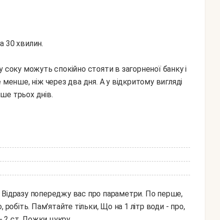
на 30 хвилин.
у соку можуть спокійно стояти в загорненої банку і
 менше, ніж через два дня. А у відкритому вигляді
ше трьох днів.
 Відразу попереджу вас про параметри. По перше,
робіть. Пам'ятайте тільки, Що на 1 літр води - про,
- 2 ст. Ложки цукру.