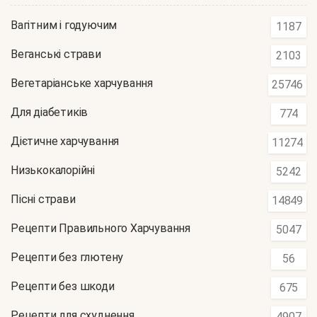
Вагітним і годуючим
1187
Веганські страви
2103
Вегетаріанське харчування
25746
Для діабетиків
774
Дієтичне харчування
11274
Низькокалорійні
5242
Пісні страви
14849
Рецепти Правильного Харчування
5047
Рецепти без глютену
56
Рецепти без шкоди
675
Рецепти для схуднення
4907