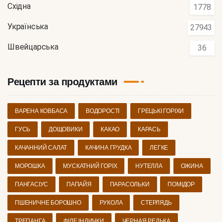
Східна
1778
Українська
27943
Швейцарська
36
Рецепти за продуктами
ВАРЕНА КОВБАСА
ВОДОРОСТІ
ГРЕЦЬКІ ГОРІХИ
ГУСЬ
ДОЩОВИКИ
КАКАО
КАРАСЬ
КАЧАННИЙ САЛАТ
КАЧИНА ГРУДКА
ЛЕГКЕ
МОРОШКА
МУСКАТНИЙ ГОРІХ
НУТЕЛЛА
ОЖИНА
ПАНГАСІУС
ПАПАЙЯ
ПАРАСОЛЬКИ
ПОМІДОР
ПШЕНИЧНЕ БОРОШНО
РУКОЛА
СТЕРЛЯДЬ
ТРЕПАНГА
ФІЛЕ ІНДИЧКИ
ЧЕРНАЯ РЕДЬКА