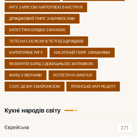
РАГУ З М'ЯСОМ І КАРТОПЛЕЮ В КАСТРУЛІ
ДРІЖДЖОВИЙ ПИРІГ З АБРИКОСАМИ
КАПУСТЯНІ ОЛАДКИ З МАНКОЮ
ТІСТО НА СОСИСКИ В ТІСТІ БЕЗ ДРІЖДЖІВ
КАРТОПЛЯНЕ РАГУ
НАСИПНИЙ ПИРІГ З ВИШНЯМИ
ЯК ВАРИТИ БОРЩ З ДОМАШНЬОЮ ЗАПРАВКОЮ
ФАРШ З ОВОЧАМИ
КОТЛЕТИ НА МАНГАЛІ
СОУС ЦЕЗАР З МАЙОНЕЗОМ
ЯПОНСЬКЕ КАРІ РЕЦЕПТ
Кухні народів світу
Єврейська
371