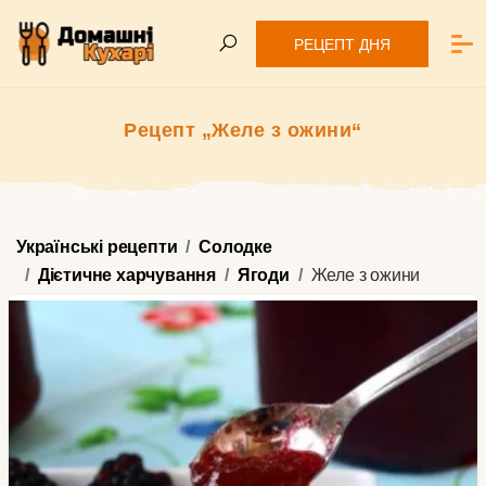
РЕЦЕПТ ДНЯ
Рецепт „Желе з ожини“
Українські рецепти
Солодке
Дієтичне харчування
Ягоди
Желе з ожини