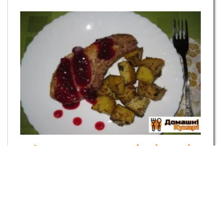
Антрекот в духовці у фользі