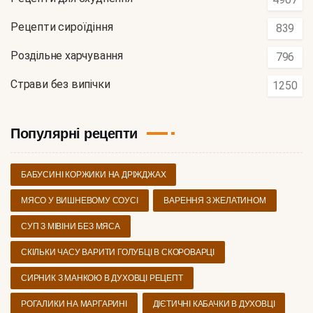
Рецепти сироїдіння
839
Роздільне харчування
796
Страви без випічки
1250
Популярні рецепти
БАБУСИНІ КОРЖИКИ НА ДРІЖДЖАХ
МЯСО У ВИШНЕВОМУ СОУСІ
ВАРЕННЯ З ЖЕЛАТИНОМ
СУП З МІВІНИ БЕЗ МЯСА
СКІЛЬКИ ЧАСУ ВАРИТИ ГОЛУБЦІ В СКОРОВАРЦІ
СИРНИК З МАНКОЮ В ДУХОВЦІ РЕЦЕПТ
РОГАЛИКИ НА МАРГАРИНІ
ДІЄТИЧНІ КАБАЧКИ В ДУХОВЦІ