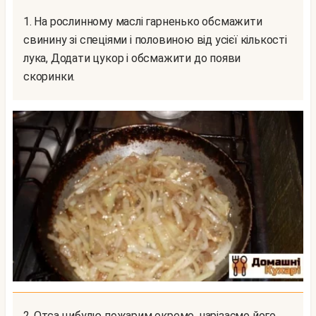
1. На рослинному маслі гарненько обсмажити
свинину зі спеціями і половиною від усієї кількості
лука, Додати цукор і обсмажити до появи
скоринки.
2. Отса цибулю пожарим окремо, нарізаємо його