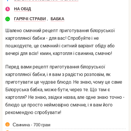
НА ОБІД
,
ГАРЯЧІ СТРАВИ
БАБКА
Шалено смачний рецепт приготування білоруської
картопляної бабки - для вас! Спробуйте і не
пошкодуєте, це смачний і ситний варіант обіду або
вечері для всіх! кмин, картопля і свинина, смачно!
Перед вами рецепт приготування білоруської
картопляної бабки, і я вам з радістю розповім, як
приготувати це чудове блюдо. Не знаю, чому це саме
Білоруська бабка, може бути, через те. Що там є
картопля? Не знаю, звідки назва, але одне знаю точно -
блюдо це просто неймовірно смачне, і я вам його
рекомендую спробувати!
Свинина - 700 грам