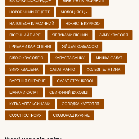
БУЛОЧКИ ШОКОЛАДОМ
ВІНЕГРЕТ КЛАСИЧНИЙ
НОВОРІЧНИЙ РЕЦЕПТ
МОЛОЦІ ЯЄЦЬ
НАПОЛЕОН КЛАСИЧНИЙ
НІЖНІСТЬ КУРКОЮ
ПІСОЧНИЙ ПИРІГ
ЯБЛУКАМИ ПІСНИЙ
ЗИМУ КВАСОЛЯ
ГРИБАМИ КАРТОПЛЯНІ
ЯЙЦЕМ КОВБАСОЮ
БІЛОЮ КВАСОЛЕЮ
КАПУСТА БАНКУ
МИШКА САЛАТ
ЗИМУ КВАШЕНА
САЛАТ МАНГО
ФОЛЬЗІ ТЕЛЯТИНА
ВАРЕННЯ ЯНТАРНЕ
САЛАТ СТРУЧКОВОЇ
ШАРАМИ САЛАТ
СВИНЯЧИЙ ДУХОВЦІ
КУРКА АПЕЛЬСИНАМИ
СОЛОДКА КАРТОПЛЯ
СОУСІ ГОСТРОМУ
СКОВОРОДІ КУРЯЧЕ