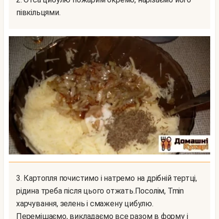
півкільцями.
3. Картопля почистимо і натремо на дрібній тертці,
рідина треба після цього отжать.Посолім, Tmin
харчування, зелень і смажену цибулю.
Перемішаємо, викладаємо все разом в форму і