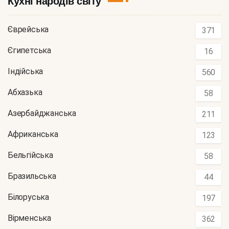
Кухні народів світу
Єврейська
371
Єгипетська
16
Індійська
560
Абхазька
58
Азербайджанська
211
Африканська
123
Бельгійська
58
Бразильська
44
Білоруська
197
Вірменська
362