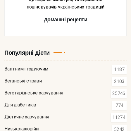
поціновувачів українських традицій
Домашні рецепти
Популярні дієти
Вагітним і годуючим
1187
Веганські страви
2103
Вегетаріанське харчування
25746
Для діабетиків
774
Дієтичне харчування
11274
Низькокалорійні
5242