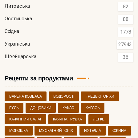
Литовська
82
Осетинська
88
Східна
1778
Українська
27943
Швейцарська
36
Рецепти за продуктами
ВАРЕНА КОВБАСА
ВОДОРОСТІ
ГРЕЦЬКІ ГОРІХИ
ГУСЬ
ДОЩОВИКИ
КАКАО
КАРАСЬ
КАЧАННИЙ САЛАТ
КАЧИНА ГРУДКА
ЛЕГКЕ
МОРОШКА
МУСКАТНИЙ ГОРІХ
НУТЕЛЛА
ОЖИНА