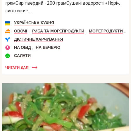
грамСир твердий - 200 грамСушені водорості «Норі»,
листочки - ...
УКРАЇНСЬКА КУХНЯ
,
,
,
ОВОЧІ
РИБА ТА МОРЕПРОДУКТИ
МОРЕПРОДУКТИ
М
ДІЄТИЧНЕ ХАРЧУВАННЯ
,
НА ОБІД
НА ВЕЧЕРЮ
САЛАТИ
ЧИТАТИ ДАЛІ