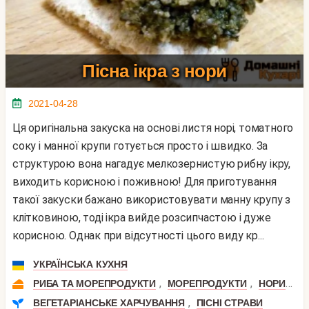
Пісна ікра з нори
2021-04-28
Ця оригінальна закуска на основі листя норі, томатного
соку і манної крупи готується просто і швидко. За
структурою вона нагадує мелкозернистую рибну ікру,
виходить корисною і поживною! Для приготування
такої закуски бажано використовувати манну крупу з
клітковиною, тоді ікра вийде розсипчастою і дуже
корисною. Однак при відсутності цього виду кр...
УКРАЇНСЬКА КУХНЯ
,
,
,
РИБА ТА МОРЕПРОДУКТИ
МОРЕПРОДУКТИ
НОРИ
В
,
ВЕГЕТАРІАНСЬКЕ ХАРЧУВАННЯ
ПІСНІ СТРАВИ