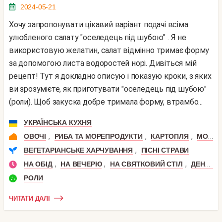
2024-05-21
Хочу запропонувати цікавий варіант подачі всіма
улюбленого салату "оселедець під шубою" . Я не
використовую желатин, салат відмінно тримає форму
за допомогою листа водоростей норі. Дивіться мій
рецепт! Тут я докладно описую і показую кроки, з яких
ви зрозумієте, як приготувати "оселедець під шубою"
(роли). Щоб закуска добре тримала форму, втрамбо...
УКРАЇНСЬКА КУХНЯ
,
,
,
ОВОЧІ
РИБА ТА МОРЕПРОДУКТИ
КАРТОПЛЯ
МОРЕПРОДУКТИ
,
ВЕГЕТАРІАНСЬКЕ ХАРЧУВАННЯ
ПІСНІ СТРАВИ
,
,
,
НА ОБІД
НА ВЕЧЕРЮ
НА СВЯТКОВИЙ СТІЛ
ДЕНЬ НАРОДЖЕННЯ
РОЛИ
ЧИТАТИ ДАЛІ