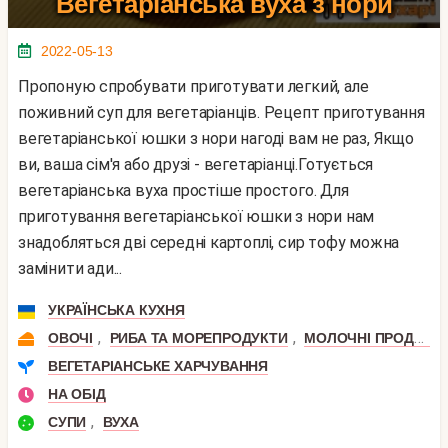
Вегетаріанська вуха з нори
2022-05-13
Пропоную спробувати приготувати легкий, але
поживний суп для вегетаріанців. Рецепт приготування
вегетаріанської юшки з нори нагоді вам не раз, Якщо
ви, ваша сім'я або друзі - вегетаріанці.Готується
вегетаріанська вуха простіше простого. Для
приготування вегетаріанської юшки з нори нам
знадобляться дві середні картоплі, сир тофу можна
замінити ади...
УКРАЇНСЬКА КУХНЯ
,
,
ОВОЧІ
РИБА ТА МОРЕПРОДУКТИ
МОЛОЧНІ ПРОДУКТИ
ВЕГЕТАРІАНСЬКЕ ХАРЧУВАННЯ
НА ОБІД
,
СУПИ
ВУХА