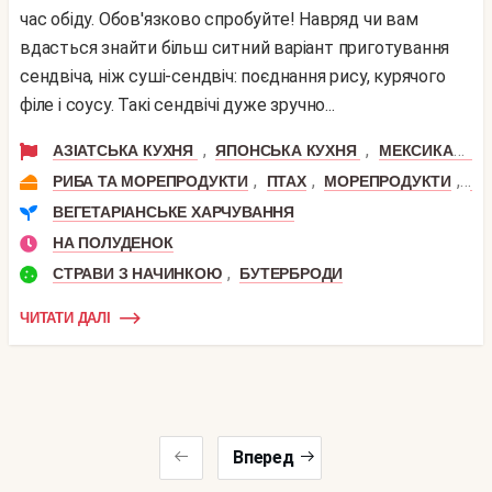
час обіду. Обов'язково спробуйте! Навряд чи вам
вдасться знайти більш ситний варіант приготування
сендвіча, ніж суші-сендвіч: поєднання рису, курячого
філе і соусу. Такі сендвічі дуже зручно...
,
,
АЗІАТСЬКА КУХНЯ
ЯПОНСЬКА КУХНЯ
МЕКСИКАНСЬКА КУХНЯ
,
,
,
РИБА ТА МОРЕПРОДУКТИ
ПТАХ
МОРЕПРОДУКТИ
КУ
ВЕГЕТАРІАНСЬКЕ ХАРЧУВАННЯ
НА ПОЛУДЕНОК
,
СТРАВИ З НАЧИНКОЮ
БУТЕРБРОДИ
ЧИТАТИ ДАЛІ
Вперед