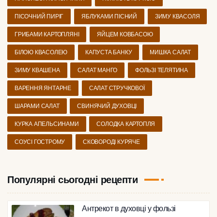
ПІСОЧНИЙ ПИРІГ
ЯБЛУКАМИ ПІСНИЙ
ЗИМУ КВАСОЛЯ
ГРИБАМИ КАРТОПЛЯНІ
ЯЙЦЕМ КОВБАСОЮ
БІЛОЮ КВАСОЛЕЮ
КАПУСТА БАНКУ
МИШКА САЛАТ
ЗИМУ КВАШЕНА
САЛАТ МАНГО
ФОЛЬЗІ ТЕЛЯТИНА
ВАРЕННЯ ЯНТАРНЕ
САЛАТ СТРУЧКОВОЇ
ШАРАМИ САЛАТ
СВИНЯЧИЙ ДУХОВЦІ
КУРКА АПЕЛЬСИНАМИ
СОЛОДКА КАРТОПЛЯ
СОУСІ ГОСТРОМУ
СКОВОРОДІ КУРЯЧЕ
Популярні сьогодні рецепти
Антрекот в духовці у фользі