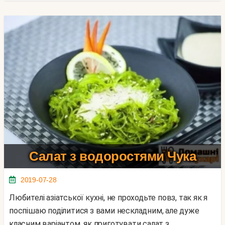
Салат з водоростями Чука
2019-07-28
Любителі азіатської кухні, не проходьте повз, так як я
поспішаю поділитися з вами нескладним, але дуже
класним варіантом, як приготувати салат з