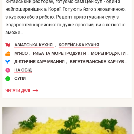
китайський ресторан, готуємо самі.Цей суп - один з
найпоширеніших в Кореї. Готують його з яловичиною,
з куркою або з рибою. Рецепт приготування супу з
водоростей корейського дуже простий, ви з легкістю
зможе...
,
АЗІАТСЬКА КУХНЯ
КОРЕЙСЬКА КУХНЯ
,
,
,
М'ЯСО
РИБА ТА МОРЕПРОДУКТИ
МОРЕПРОДУКТИ
Я
,
ДІЄТИЧНЕ ХАРЧУВАННЯ
ВЕГЕТАРІАНСЬКЕ ХАРЧУВАННЯ
НА ОБІД
СУПИ
ЧИТАТИ ДАЛІ