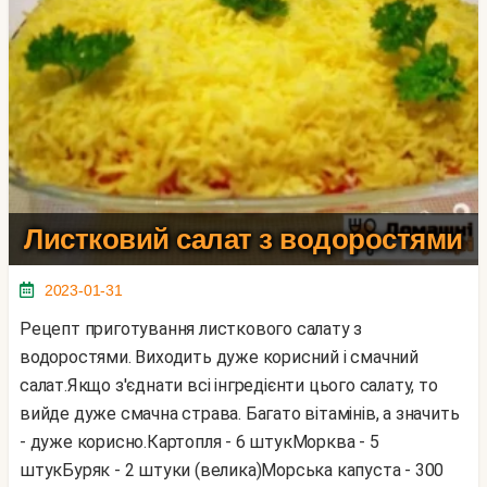
Листковий салат з водоростями
2023-01-31
Рецепт приготування листкового салату з
водоростями. Виходить дуже корисний і смачний
салат.Якщо з'єднати всі інгредієнти цього салату, то
вийде дуже смачна страва. Багато вітамінів, а значить
- дуже корисно.Картопля - 6 штукМорква - 5
штукБуряк - 2 штуки (велика)Морська капуста - 300