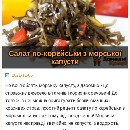
Салат по-корейськи з морської
капусти
2021-11-06
Не всі люблять морську капусту, а даремно - це
справжнє джерело вітамінів і корисних речовин! До
того ж, з неї можна приготувати безліч смачних і
красивих страв: простий рецепт салату по корейськи з
морської капусти - тому підтвердження! Морська
капуста насправді, звичайно, не капуста, а водорість,