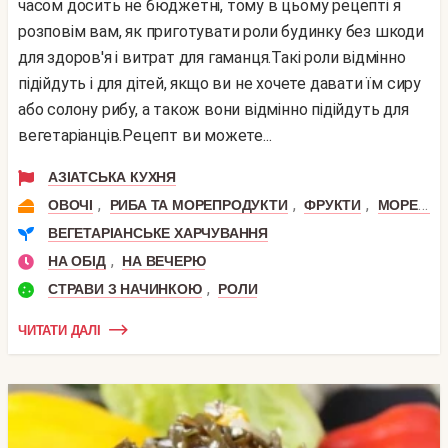
часом досить не бюджетні, тому в цьому рецепті я
розповім вам, як приготувати роли будинку без шкоди
для здоров'я і витрат для гаманця.Такі роли відмінно
підійдуть і для дітей, якщо ви не хочете давати їм сиру
або солону рибу, а також вони відмінно підійдуть для
вегетаріанців.Рецепт ви можете...
АЗІАТСЬКА КУХНЯ
,
,
,
ОВОЧІ
РИБА ТА МОРЕПРОДУКТИ
ФРУКТИ
МОРЕПРОДУКТИ
ВЕГЕТАРІАНСЬКЕ ХАРЧУВАННЯ
,
НА ОБІД
НА ВЕЧЕРЮ
,
СТРАВИ З НАЧИНКОЮ
РОЛИ
ЧИТАТИ ДАЛІ