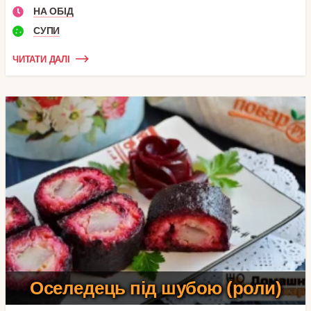
НА ОБІД
СУПИ
ЧИТАТИ ДАЛІ
Оселедець під шубою (роли)