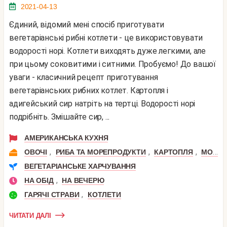
2021-04-13
Єдиний, відомий мені спосіб приготувати
вегетаріанські рибні котлети - це використовувати
водорості норі. Котлети виходять дуже легкими, але
при цьому соковитими і ситними. Пробуємо! До вашої
уваги - класичний рецепт приготування
вегетаріанських рибних котлет. Картопля і
адигейський сир натріть на тертці. Водорості норі
подрібніть. Змішайте сир, ...
АМЕРИКАНСЬКА КУХНЯ
,
,
,
ОВОЧІ
РИБА ТА МОРЕПРОДУКТИ
КАРТОПЛЯ
МОРЕПРОДУКТИ
ВЕГЕТАРІАНСЬКЕ ХАРЧУВАННЯ
,
НА ОБІД
НА ВЕЧЕРЮ
,
ГАРЯЧІ СТРАВИ
КОТЛЕТИ
ЧИТАТИ ДАЛІ