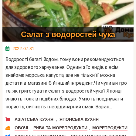
Салат з водоростей чука
2022-07-31
Водорості багаті йодом, тому вони рекомендуються
для здорового харчування. Одним з їх видів є всім
знайома морська капуста, але не тільки її можна
дістати в магазині. Є й інший інгредієнт.Чи чули ви про
те, як приготувати салат з водоростей чука? Японці
знають толк в подібних блюдах. Уміють поєднувати
користь, ситність і неординарний смак. Варіан...
,
АЗІАТСЬКА КУХНЯ
ЯПОНСЬКА КУХНЯ
,
,
,
ОВОЧІ
РИБА ТА МОРЕПРОДУКТИ
МОРЕПРОДУКТИ
О