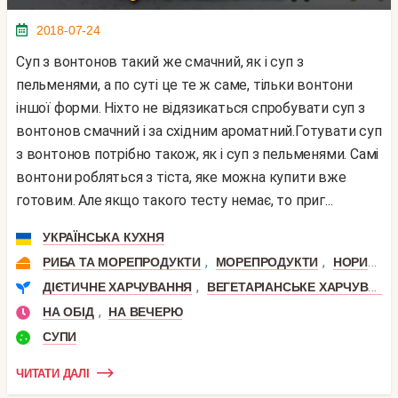
2018-07-24
Суп з вонтонов такий же смачний, як і суп з
пельменями, а по суті це те ж саме, тільки вонтони
іншої форми. Ніхто не відязикаться спробувати суп з
вонтонов смачний і за східним ароматний.Готувати суп
з вонтонов потрібно також, як і суп з пельменями. Самі
вонтони робляться з тіста, яке можна купити вже
готовим. Але якщо такого тесту немає, то приг...
УКРАЇНСЬКА КУХНЯ
,
,
,
РИБА ТА МОРЕПРОДУКТИ
МОРЕПРОДУКТИ
НОРИ
В
,
ДІЄТИЧНЕ ХАРЧУВАННЯ
ВЕГЕТАРІАНСЬКЕ ХАРЧУВАННЯ
,
НА ОБІД
НА ВЕЧЕРЮ
СУПИ
ЧИТАТИ ДАЛІ