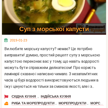
Суп з морської капусти
2019-01-23
Ви любите морську капусту? немає? Це потрібно
виправити! думаю, простий рецепт супу з морською
капустою переконає вас у тому, що навіть водорості
можуть бути справжнім делікатесом! Про користь
ламінарії сказано і написано чимало. З незапам'ятних
часів ці бурі водорості використовуються людьми в
їжу і цінуються на тільки за смакові якості, але і з...
,
СХІДНА КУХНЯ
ІНДІЙСЬКА КУХНЯ
,
,
РИБА ТА МОРЕПРОДУКТИ
МОРЕПРОДУКТИ
МОРСЬКА КАПУСТА