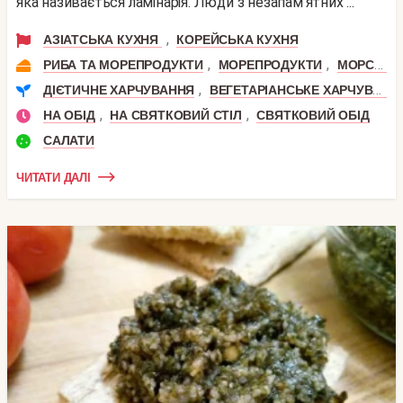
яка називається ламінарія. Люди з незапам'ятних ...
,
АЗІАТСЬКА КУХНЯ
КОРЕЙСЬКА КУХНЯ
,
,
РИБА ТА МОРЕПРОДУКТИ
МОРЕПРОДУКТИ
МОРСЬКА КАПУСТА
,
ДІЄТИЧНЕ ХАРЧУВАННЯ
ВЕГЕТАРІАНСЬКЕ ХАРЧУВАННЯ
,
,
НА ОБІД
НА СВЯТКОВИЙ СТІЛ
СВЯТКОВИЙ ОБІД
САЛАТИ
ЧИТАТИ ДАЛІ