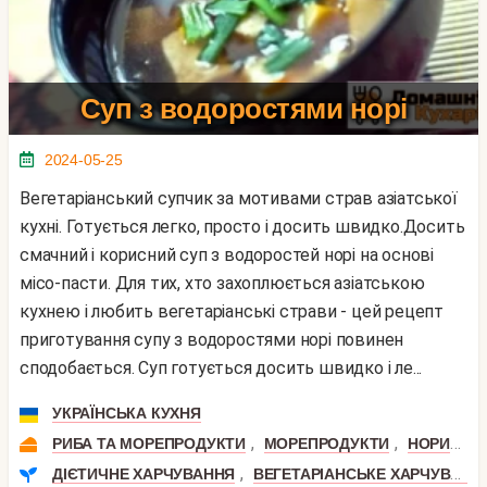
Суп з водоростями норі
2024-05-25
Вегетаріанський супчик за мотивами страв азіатської
кухні. Готується легко, просто і досить швидко.Досить
смачний і корисний суп з водоростей норі на основі
місо-пасти. Для тих, хто захоплюється азіатською
кухнею і любить вегетаріанські страви - цей рецепт
приготування супу з водоростями норі повинен
сподобається. Суп готується досить швидко і ле...
УКРАЇНСЬКА КУХНЯ
,
,
,
РИБА ТА МОРЕПРОДУКТИ
МОРЕПРОДУКТИ
НОРИ
В
,
ДІЄТИЧНЕ ХАРЧУВАННЯ
ВЕГЕТАРІАНСЬКЕ ХАРЧУВАННЯ