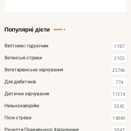
Популярні дієти
Вагітним і годуючим
1187
Веганські страви
2103
Вегетаріанське харчування
25746
Для діабетиків
774
Дієтичне харчування
11274
Низькокалорійні
5242
Пісні страви
14849
Рецепти Правильного Харчування
5047