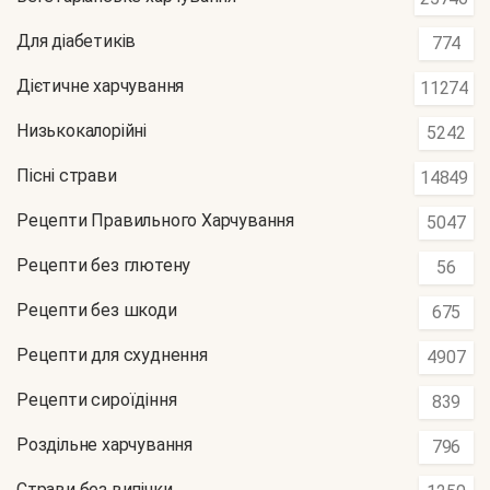
Для діабетиків
774
Дієтичне харчування
11274
Низькокалорійні
5242
Пісні страви
14849
Рецепти Правильного Харчування
5047
Рецепти без глютену
56
Рецепти без шкоди
675
Рецепти для схуднення
4907
Рецепти сироїдіння
839
Роздільне харчування
796
Страви без випічки