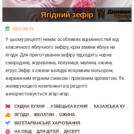
Ягідний зефір
2021-08-31
У цьому рецепті немає особливих відмінностей від
класичного яблучного зефіру, крім заміни яблук на
ягоди. Для приготування зефіру підходять чорна
смородина, журавлина, полуниця, малина, ожина,
агрус.Зефір з ожини володіє яскравим кольором,
вираженим ягідним смаком і приємним ароматом. Як
желирующего компонента в рецепті
використовується агар-агар...
,
,
СХІДНА КУХНЯ
УЗБЕЦЬКА КУХНЯ
КАЗАХСЬКА КУХНЯ
,
,
ЯГОДИ
ЖЕЛАТИН
ОЖИНА
ВЕГЕТАРІАНСЬКЕ ХАРЧУВАННЯ
,
,
НА ОБІД
ДЛЯ ДІТЕЙ
ДЕСЕРТ