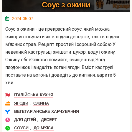
Соус з ожини
2024-05-07
Соус з ожини - це прекрасний соус, який можна
використовувати як в подачі десертів, так і в подачі
м'ясних страв. Рецепт простий і хороший собою.У
невеликій каструльці змішати: цукор, воду і ожину.
Ожину обов'язково помийте, очищені від Sora,
плодоніжок і видаліть погані ягоди. Вміст каструлі
поставте на вогонь і доведіть до кипіння, варите 5
хви...
ІТАЛІЙСЬКА КУХНЯ
,
ЯГОДИ
ОЖИНА
ВЕГЕТАРІАНСЬКЕ ХАРЧУВАННЯ
,
ДЛЯ ДІТЕЙ
ДЕСЕРТ
,
СОУСИ
ДО М'ЯСА