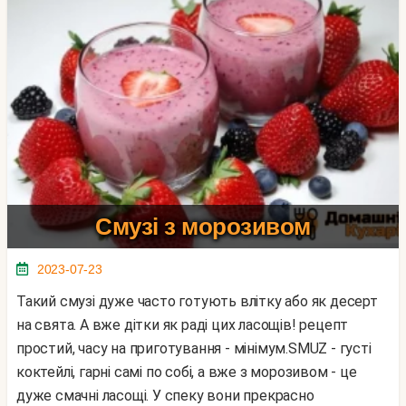
Смузі з морозивом
2023-07-23
Такий смузі дуже часто готують влітку або як десерт
на свята. А вже дітки як раді цих ласощів! рецепт
простий, часу на приготування - мінімум.SMUZ - густі
коктейлі, гарні самі по собі, а вже з морозивом - це
дуже смачні ласощі. У спеку вони прекрасно