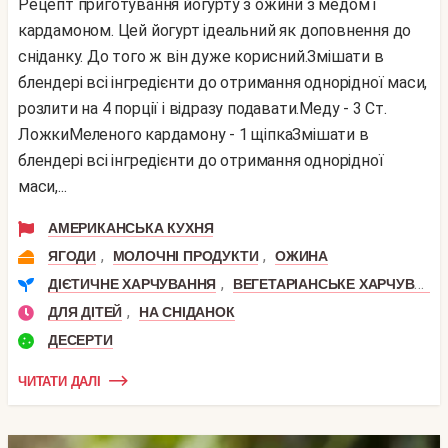
Рецепт приготування йогурту з ожини з медом і
кардамоном. Цей йогурт ідеальний як доповнення до
сніданку. До того ж він дуже корисний.Змішати в
блендері всі інгредієнти до отримання однорідної маси,
розлити на 4 порції і відразу подавати.Меду - 3 Ст.
ЛожкиМеленого кардамону - 1 щіпкаЗмішати в
блендері всі інгредієнти до отримання однорідної
маси,...
АМЕРИКАНСЬКА КУХНЯ
,
,
ЯГОДИ
МОЛОЧНІ ПРОДУКТИ
ОЖИНА
,
ДІЄТИЧНЕ ХАРЧУВАННЯ
ВЕГЕТАРІАНСЬКЕ ХАРЧУВАННЯ
,
ДЛЯ ДІТЕЙ
НА СНІДАНОК
ДЕСЕРТИ
ЧИТАТИ ДАЛІ