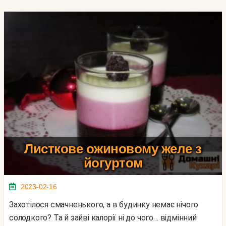
Листкове ожиновому желе з
йогуртом
2023-02-16
Захотілося смачненького, а в будинку немає нічого
солодкого? Та й зайві калорії ні до чого… відмінний