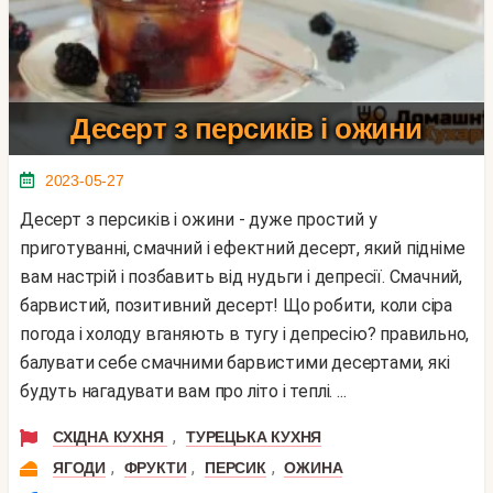
Десерт з персиків і ожини
2023-05-27
Десерт з персиків і ожини - дуже простий у
приготуванні, смачний і ефектний десерт, який підніме
вам настрій і позбавить від нудьги і депресії. Смачний,
барвистий, позитивний десерт! Що робити, коли сіра
погода і холоду вганяють в тугу і депресію? правильно,
балувати себе смачними барвистими десертами, які
будуть нагадувати вам про літо і теплі. ...
,
СХІДНА КУХНЯ
ТУРЕЦЬКА КУХНЯ
,
,
,
ЯГОДИ
ФРУКТИ
ПЕРСИК
ОЖИНА