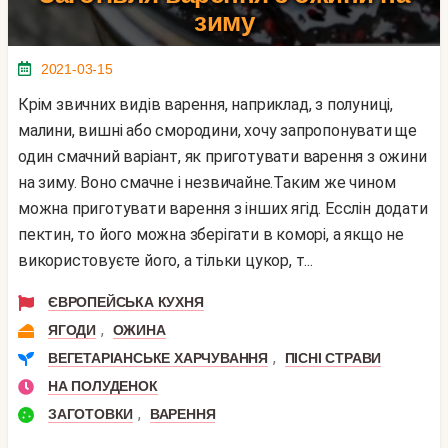
зиму
2021-03-15
Крім звичних видів варення, наприклад, з полуниці,
малини, вишні або смородини, хочу запропонувати ще
один смачний варіант, як приготувати варення з ожини
на зиму. Воно смачне і незвичайне.Таким же чином
можна приготувати варення з інших ягід. Есслін додати
пектин, то його можна зберігати в коморі, а якщо не
використовуєте його, а тільки цукор, т...
ЄВРОПЕЙСЬКА КУХНЯ
,
ЯГОДИ
ОЖИНА
,
ВЕГЕТАРІАНСЬКЕ ХАРЧУВАННЯ
ПІСНІ СТРАВИ
НА ПОЛУДЕНОК
,
ЗАГОТОВКИ
ВАРЕННЯ