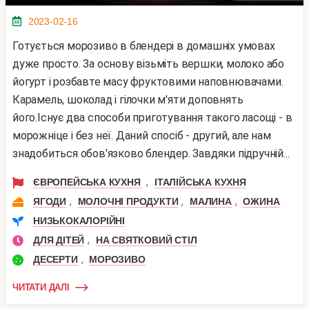
2023-02-16
Готується морозиво в блендері в домашніх умовах
дуже просто. За основу візьміть вершки, молоко або
йогурт і розбавте масу фруктовими наповнювачами.
Карамель, шоколад і гілочки м'яти доповнять
його.Існує два способи приготування такого ласощі - в
морожніце і без неї. Даний спосіб - другий, але нам
знадобиться обов'язково блендер. Завдяки підручній...
,
ЄВРОПЕЙСЬКА КУХНЯ
ІТАЛІЙСЬКА КУХНЯ
,
,
,
ЯГОДИ
МОЛОЧНІ ПРОДУКТИ
МАЛИНА
ОЖИНА
НИЗЬКОКАЛОРІЙНІ
,
ДЛЯ ДІТЕЙ
НА СВЯТКОВИЙ СТІЛ
,
ДЕСЕРТИ
МОРОЗИВО
ЧИТАТИ ДАЛІ