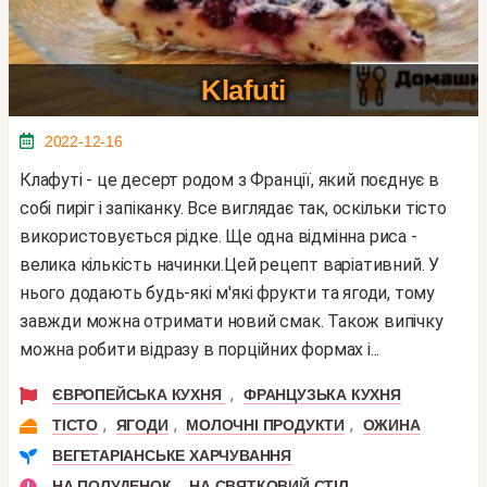
Klafuti
2022-12-16
Клафуті - це десерт родом з Франції, який поєднує в
собі пиріг і запіканку. Все виглядає так, оскільки тісто
використовується рідке. Ще одна відмінна риса -
велика кількість начинки.Цей рецепт варіативний. У
нього додають будь-які м'які фрукти та ягоди, тому
завжди можна отримати новий смак. Також випічку
можна робити відразу в порційних формах і...
,
ЄВРОПЕЙСЬКА КУХНЯ
ФРАНЦУЗЬКА КУХНЯ
,
,
,
ТІСТО
ЯГОДИ
МОЛОЧНІ ПРОДУКТИ
ОЖИНА
ВЕГЕТАРІАНСЬКЕ ХАРЧУВАННЯ
,
НА ПОЛУДЕНОК
НА СВЯТКОВИЙ СТІЛ