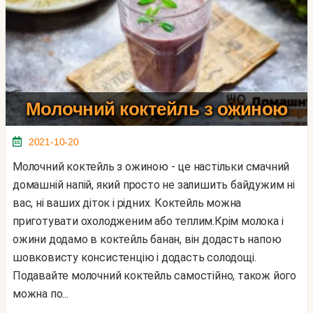
Молочний коктейль з ожиною
2021-10-20
Молочний коктейль з ожиною - це настільки смачний
домашній напій, який просто не залишить байдужим ні
вас, ні ваших діток і рідних. Коктейль можна
приготувати охолодженим або теплим.Крім молока і
ожини додамо в коктейль банан, він додасть напою
шовковисту консистенцію і додасть солодощі.
Подавайте молочний коктейль самостійно, також його
можна по...