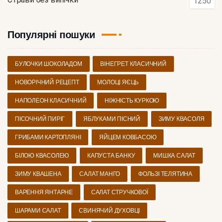
1250
Популярні пошуки
БУЛОЧКИ ШОКОЛАДОМ
ВІНЕГРЕТ КЛАСИЧНИЙ
НОВОРІЧНИЙ РЕЦЕПТ
МОЛОЦІ ЯЄЦЬ
НАПОЛЕОН КЛАСИЧНИЙ
НІЖНІСТЬ КУРКОЮ
ПІСОЧНИЙ ПИРІГ
ЯБЛУКАМИ ПІСНИЙ
ЗИМУ КВАСОЛЯ
ГРИБАМИ КАРТОПЛЯНІ
ЯЙЦЕМ КОВБАСОЮ
БІЛОЮ КВАСОЛЕЮ
КАПУСТА БАНКУ
МИШКА САЛАТ
ЗИМУ КВАШЕНА
САЛАТ МАНГО
ФОЛЬЗІ ТЕЛЯТИНА
ВАРЕННЯ ЯНТАРНЕ
САЛАТ СТРУЧКОВОЇ
ШАРАМИ САЛАТ
СВИНЯЧИЙ ДУХОВЦІ