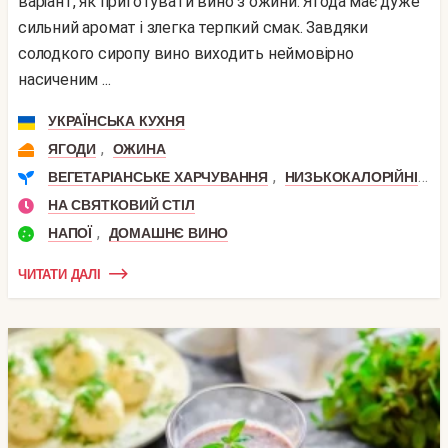
варіант, як приготувати вино з ожини. Ягода має дуже
сильний аромат і злегка терпкий смак. Завдяки
солодкого сиропу вино виходить неймовірно
насиченим ...
УКРАЇНСЬКА КУХНЯ
,
ЯГОДИ
ОЖИНА
,
,
ВЕГЕТАРІАНСЬКЕ ХАРЧУВАННЯ
НИЗЬКОКАЛОРІЙНІ
П
НА СВЯТКОВИЙ СТІЛ
,
НАПОЇ
ДОМАШНЄ ВИНО
ЧИТАТИ ДАЛІ