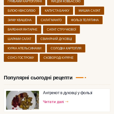
ГРИБАМИ КАРТОПЛЯНІ
ЯЙЦЕМ КОВБАСОЮ
БІЛОЮ КВАСОЛЕЮ
КАПУСТА БАНКУ
МИШКА САЛАТ
ЗИМУ КВАШЕНА
САЛАТ МАНГО
ФОЛЬЗІ ТЕЛЯТИНА
ВАРЕННЯ ЯНТАРНЕ
САЛАТ СТРУЧКОВОЇ
ШАРАМИ САЛАТ
СВИНЯЧИЙ ДУХОВЦІ
КУРКА АПЕЛЬСИНАМИ
СОЛОДКА КАРТОПЛЯ
СОУСІ ГОСТРОМУ
СКОВОРОДІ КУРЯЧЕ
Популярні сьогодні рецепти
Антрекот в духовці у фользі
Читати далі