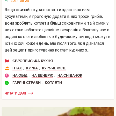
2024-09-29
Якщо звичайні курячі котлети здаються вам
сухуватими, я пропоную додати в них трохи грибів,
вони зроблять котлети більш соковитими, та й смак у
них стане набагато цікавіше і яскравіше.Взагалі у нас в
родині котлети люблять в будь-якому вигляді і можуть
їсти їх хоч кожен день, але після того, як я дізналася
цей рецепт приготування котлет курячих з...
ЄВРОПЕЙСЬКА КУХНЯ
,
,
ПТАХ
КУРКА
КУРЯЧЕ ФІЛЕ
,
,
НА ОБІД
НА ВЕЧЕРЮ
НА СНІДАНОК
,
ГАРЯЧІ СТРАВИ
КОТЛЕТИ
ЧИТАТИ ДАЛІ