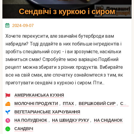
Сендвічі з куркою і сиром
2024-09-07
Хочете перекусити, але звичайні бутерброди вам
набридли? Тоді додайте в них побільше інгредієнтів і
зробіть спеціальний соус - і ви зрозумієте, наскільки
зміниться смак! Спробуйте мою варіацію.Подібний
рецепт можна збирати з різних продуктів. Вибирайте
все на свій смак, але спочатку ознайомтеся з тим, як
приготувати сендвічі з куркою і сиром. Пти...
АМЕРИКАНСЬКА КУХНЯ
,
,
,
,
МОЛОЧНІ ПРОДУКТИ
ПТАХ
ВЕРШКОВИЙ СИР
СИР
ВЕГЕТАРІАНСЬКЕ ХАРЧУВАННЯ
,
,
НА ПОЛУДЕНОК
НА ШВИДКУ РУКУ
НА СНІДАНОК
САНДВІЧ