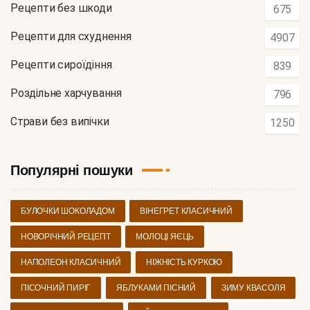
Рецепти без шкоди
675
Рецепти для схуднення
4907
Рецепти сироїдіння
839
Роздільне харчування
796
Страви без випічки
1250
Популярні пошуки
БУЛОЧКИ ШОКОЛАДОМ
ВІНЕГРЕТ КЛАСИЧНИЙ
НОВОРІЧНИЙ РЕЦЕПТ
МОЛОЦІ ЯЄЦЬ
НАПОЛЕОН КЛАСИЧНИЙ
НІЖНІСТЬ КУРКОЮ
ПІСОЧНИЙ ПИРІГ
ЯБЛУКАМИ ПІСНИЙ
ЗИМУ КВАСОЛЯ