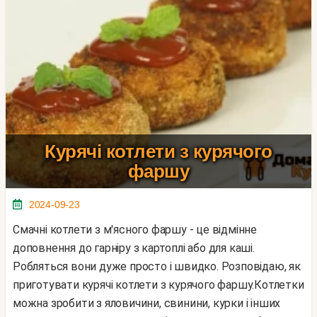
Курячі котлети з курячого
фаршу
2024-09-23
Смачні котлети з м'ясного фаршу - це відмінне
доповнення до гарніру з картоплі або для каші.
Робляться вони дуже просто і швидко. Розповідаю, як
приготувати курячі котлети з курячого фаршу.Котлетки
можна зробити з яловичини, свинини, курки і інших