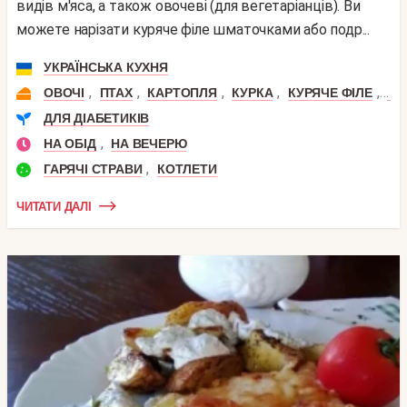
видів м'яса, а також овочеві (для вегетаріанців). Ви
можете нарізати куряче філе шматочками або подр...
УКРАЇНСЬКА КУХНЯ
,
,
,
,
,
ОВОЧІ
ПТАХ
КАРТОПЛЯ
КУРКА
КУРЯЧЕ ФІЛЕ
ЯЙ
ДЛЯ ДІАБЕТИКІВ
,
НА ОБІД
НА ВЕЧЕРЮ
,
ГАРЯЧІ СТРАВИ
КОТЛЕТИ
ЧИТАТИ ДАЛІ