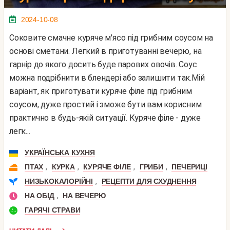
2024-10-08
Соковите смачне куряче м'ясо під грибним соусом на
основі сметани. Легкий в приготуванні вечерю, на
гарнір до якого досить буде парових овочів. Соус
можна подрібнити в блендері або залишити так.Мій
варіант, як приготувати куряче філе під грибним
соусом, дуже простий і зможе бути вам корисним
практично в будь-якій ситуації. Куряче філе - дуже
легк...
УКРАЇНСЬКА КУХНЯ
,
,
,
,
ПТАХ
КУРКА
КУРЯЧЕ ФІЛЕ
ГРИБИ
ПЕЧЕРИЦІ
,
НИЗЬКОКАЛОРІЙНІ
РЕЦЕПТИ ДЛЯ СХУДНЕННЯ
,
НА ОБІД
НА ВЕЧЕРЮ
ГАРЯЧІ СТРАВИ