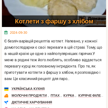
Котлети з фаршу з хлібом
2024-09-30
Є безліч варіацій рецептів котлет. Напевно, у кожної
домогосподарки є свої переваги в цій страві. Тому, що
в нашій країні це одне з найпопулярніших гарячих.У
мене в родині теж його люблять, особливо віддається
перевагу курці як головному інгредієнта. Про те, як
приготувати котлети з фаршу з хлібом, я розповідаю і
вам. Це класичний рецепт для паро...
УКРАЇНСЬКА КУХНЯ
,
,
,
,
МОЛОЧНІ ПРОДУКТИ
ПТАХ
КУРКА
КУРЯЧЕ ФІЛЕ
М
ДІЄТИЧНЕ ХАРЧУВАННЯ