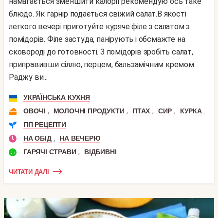
намагається зменшити калорії рекомендую ось таке
блюдо. Як гарнір подається свіжий салат.В якості
легкого вечері приготуйте куряче філе з салатом з
помідорів. Філе застуда, панірують і обсмажте на
сковороді до готовності. З помідорів зробіть салат,
приправивши сіллю, перцем, бальзамічним кремом.
Раджу ви...
УКРАЇНСЬКА КУХНЯ
,
,
,
,
,
ОВОЧІ
МОЛОЧНІ ПРОДУКТИ
ПТАХ
СИР
КУРКА
К
ПП РЕЦЕПТИ
,
НА ОБІД
НА ВЕЧЕРЮ
,
ГАРЯЧІ СТРАВИ
ВІДБИВНІ
ЧИТАТИ ДАЛІ