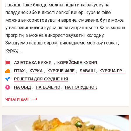
лаваші. Таке блюдо можна подати на закуску на
полуденок або в якості легкої вечері.Куряче філе
можна використовувати варене, смажене, бути може,
у вас залишилася курка після вчорашнього. Філе можна
прогріти, а можна використовувати і холодну.
Змащуємо лаваш сиром, викладаємо моркву і салат,
курку, ...
,
АЗІАТСЬКА КУХНЯ
КОРЕЙСЬКА КУХНЯ
,
,
,
,
ПТАХ
КУРКА
КУРЯЧЕ ФІЛЕ
ЛАВАШ
КУРЯЧА ГРУДКА
РЕЦЕПТИ ДЛЯ СХУДНЕННЯ
,
,
НА ОБІД
НА ВЕЧЕРЮ
НА ПОЛУДЕНОК
ЧИТАТИ ДАЛІ