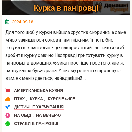
Курка в паніровці
2024-09-18
Для того щоб у курки вийшла хрустка скоринка, а саме
м'ясо залишалося соковитим і ніжним, її потрібно
готувати в паніровці - це найпростіший і легкий спосіб
зробити курку смачно.Насправді приготувати курку в
паніровці в домашніх уязика простіше простого, але ж
панірування буває різна. У цьому рецепті я пропоную
вам, як мені здається, найвдаліший ...
АМЕРИКАНСЬКА КУХНЯ
,
,
ПТАХ
КУРКА
КУРЯЧЕ ФІЛЕ
ДІЄТИЧНЕ ХАРЧУВАННЯ
,
НА ОБІД
НА ВЕЧЕРЮ
СТРАВИ В ПАНІРОВЦІ