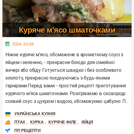
Куряче м'ясо шматочками
2024-10-08
Ніжне куряче м'ясо, обсмажене в ароматному соусі з
яйцем і зеленню, - прекрасне блюдо для сімейної
вечері або обіду. Готується швидко і без особливого
клопоту, прекрасно поєднуючись з будь-якими
гарнірами.Перед вами - простий рецепт приготування
курячого м'яса шматочками. Розігріваємо в сковороді
соєвий соус з цукром і водою, обсмажуємо цибулю. П...
УКРАЇНСЬКА КУХНЯ
,
,
,
ПТАХ
КУРКА
КУРЯЧЕ ФІЛЕ
ЯЙЦЯ
ПП РЕЦЕПТИ