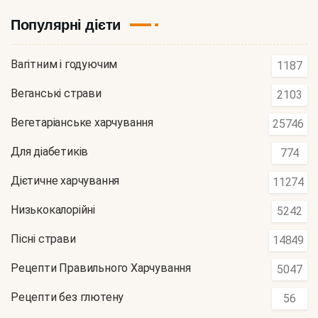
Популярні дієти
Вагітним і годуючим
1187
Веганські страви
2103
Вегетаріанське харчування
25746
Для діабетиків
774
Дієтичне харчування
11274
Низькокалорійні
5242
Пісні страви
14849
Рецепти Правильного Харчування
5047
Рецепти без глютену
56