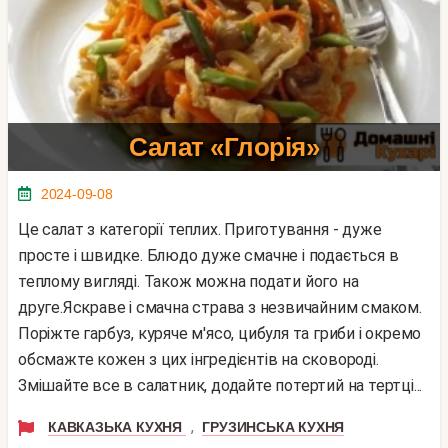
Салат «Глорія»
2024-09-08
Це салат з категорії теплих. Приготування - дуже
просте і швидке. Блюдо дуже смачне і подається в
теплому вигляді. Також можна подати його на
друге.Яскраве і смачна страва з незвичайним смаком.
Поріжте гарбуз, куряче м'ясо, цибуля та гриби і окремо
обсмажте кожен з цих інгредієнтів на сковороді.
Змішайте все в салатник, додайте потертий на тертці...
,
КАВКАЗЬКА КУХНЯ
ГРУЗИНСЬКА КУХНЯ