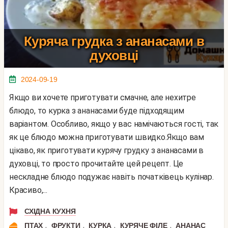
Куряча грудка з ананасами в
духовці
2024-09-19
Якщо ви хочете приготувати смачне, але нехитре
блюдо, то курка з ананасами буде підходящим
варіантом. Особливо, якщо у вас намічаються гості, так
як це блюдо можна приготувати швидко.Якщо вам
цікаво, як приготувати курячу грудку з ананасами в
духовці, то просто прочитайте цей рецепт. Це
нескладне блюдо подужає навіть початківець кулінар.
Красиво,...
СХІДНА КУХНЯ
,
,
,
,
ПТАХ
ФРУКТИ
КУРКА
КУРЯЧЕ ФІЛЕ
АНАНАС