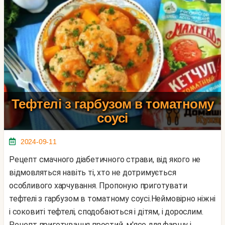
Тефтелі з гарбузом в томатному
соусі
2024-09-11
Рецепт смачного діабетичного страви, від якого не
відмовляться навіть ті, хто не дотримується
особливого харчування. Пропоную приготувати
тефтелі з гарбузом в томатному соусі.Неймовірно ніжні
і соковиті тефтелі, сподобаються і дітям, і дорослим.
Рецепт приготування простий, м'ясо для фаршу і