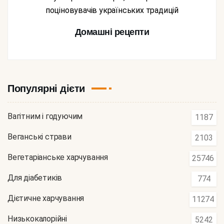
поціновувачів українських традицій
Домашні рецепти
Популярні дієти
Вагітним і годуючим
1187
Веганські страви
2103
Вегетаріанське харчування
25746
Для діабетиків
774
Дієтичне харчування
11274
Низькокалорійні
5242