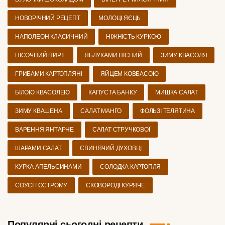
НОВОРІЧНИЙ РЕЦЕПТ
МОЛОЦІ ЯЄЦЬ
НАПОЛЕОН КЛАСИЧНИЙ
НІЖНІСТЬ КУРКОЮ
ПІСОЧНИЙ ПИРІГ
ЯБЛУКАМИ ПІСНИЙ
ЗИМУ КВАСОЛЯ
ГРИБАМИ КАРТОПЛЯНІ
ЯЙЦЕМ КОВБАСОЮ
БІЛОЮ КВАСОЛЕЮ
КАПУСТА БАНКУ
МИШКА САЛАТ
ЗИМУ КВАШЕНА
САЛАТ МАНГО
ФОЛЬЗІ ТЕЛЯТИНА
ВАРЕННЯ ЯНТАРНЕ
САЛАТ СТРУЧКОВОЇ
ШАРАМИ САЛАТ
СВИНЯЧИЙ ДУХОВЦІ
КУРКА АПЕЛЬСИНАМИ
СОЛОДКА КАРТОПЛЯ
СОУСІ ГОСТРОМУ
СКОВОРОДІ КУРЯЧЕ
Популярні сьогодні рецепти