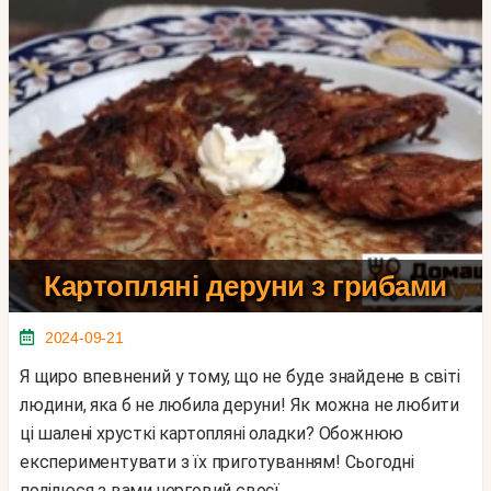
Картопляні деруни з грибами
2024-09-21
Я щиро впевнений у тому, що не буде знайдене в світі
людини, яка б не любила деруни! Як можна не любити
ці шалені хрусткі картопляні оладки? Обожнюю
експериментувати з їх приготуванням! Сьогодні
поділюся з вами черговий своєї