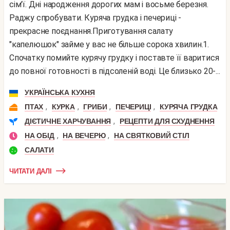
сім'ї. Дні народження дорогих мам і восьме березня.
Раджу спробувати. Куряча грудка і печериці -
прекрасне поєднання.Приготування салату
"капелюшок" займе у вас не більше сорока хвилин.1.
Спочатку помийте курячу грудку і поставте її варитися
до повної готовності в підсоленій воді. Це близько 20-...
УКРАЇНСЬКА КУХНЯ
,
,
,
,
ПТАХ
КУРКА
ГРИБИ
ПЕЧЕРИЦІ
КУРЯЧА ГРУДКА
,
ДІЄТИЧНЕ ХАРЧУВАННЯ
РЕЦЕПТИ ДЛЯ СХУДНЕННЯ
,
,
НА ОБІД
НА ВЕЧЕРЮ
НА СВЯТКОВИЙ СТІЛ
САЛАТИ
ЧИТАТИ ДАЛІ