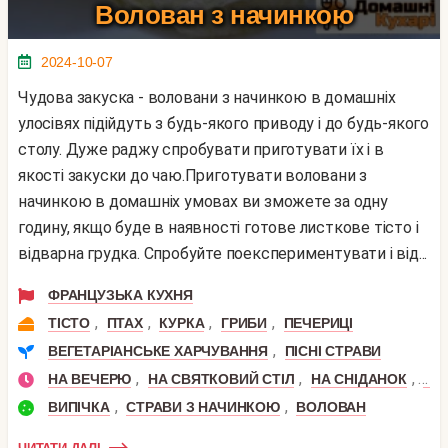
Волован з начинкою
2024-10-07
Чудова закуска - воловани з начинкою в домашніх
улосівях підійдуть з будь-якого приводу і до будь-якого
столу. Дуже раджу спробувати приготувати їх і в
якості закуски до чаю.Приготувати воловани з
начинкою в домашніх умовах ви зможете за одну
годину, якщо буде в наявності готове листкове тісто і
відварна грудка. Спробуйте поекспериментувати і від...
ФРАНЦУЗЬКА КУХНЯ
,
,
,
,
ТІСТО
ПТАХ
КУРКА
ГРИБИ
ПЕЧЕРИЦІ
,
ВЕГЕТАРІАНСЬКЕ ХАРЧУВАННЯ
ПІСНІ СТРАВИ
,
,
,
НА ВЕЧЕРЮ
НА СВЯТКОВИЙ СТІЛ
НА СНІДАНОК
ФУ
,
,
ВИПІЧКА
СТРАВИ З НАЧИНКОЮ
ВОЛОВАН