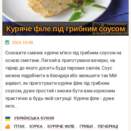
Куряче філе під грибним соусом
2024-10-08
Соковите смачне куряче м'ясо під грибним соусом на
основі сметани. Легкий в приготуванні вечерю, на
гарнір до якого досить буде парових овочів. Соус
можна подрібнити в блендері або залишити так.Мій
варіант, як приготувати куряче філе під грибним
соусом, дуже простий і зможе бути вам корисним
практично в будь-якій ситуації. Куряче філе - дуже
легк...
УКРАЇНСЬКА КУХНЯ
,
,
,
,
ПТАХ
КУРКА
КУРЯЧЕ ФІЛЕ
ГРИБИ
ПЕЧЕРИЦІ