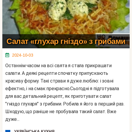
Салат «глухар гніздо» з грибами
2024-10-03
Останнім часом на всі свята я стала прикрашати
салати. А деякі рецепти спочатку припускають
красиву форму. Такі страви я дуже люблю: і зовні
ефектно, і на смак прекрасно.Сьогодні я підготувала
для вас детальний рецепт, як приготувати салат
"гніздо глухаря" з грибами. Робила я його в перший раз.
Шкодую, що раніше не пробувала такий салат. Вже
дуже...
УКРАЇНСЬКА КУХНЯ