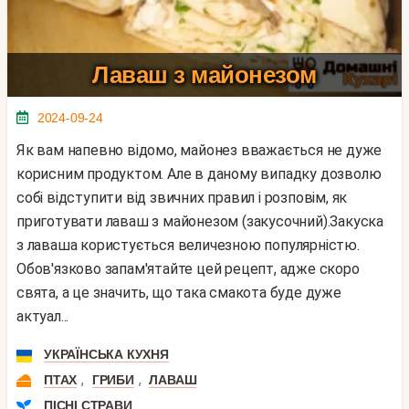
Лаваш з майонезом
2024-09-24
Як вам напевно відомо, майонез вважається не дуже
корисним продуктом. Але в даному випадку дозволю
собі відступити від звичних правил і розповім, як
приготувати лаваш з майонезом (закусочний).Закуска
з лаваша користується величезною популярністю.
Обов'язково запам'ятайте цей рецепт, адже скоро
свята, а це значить, що така смакота буде дуже
актуал...
УКРАЇНСЬКА КУХНЯ
,
,
ПТАХ
ГРИБИ
ЛАВАШ
ПІСНІ СТРАВИ