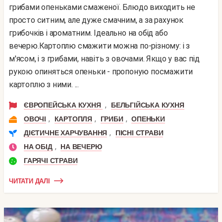
грибами опеньками смаженої. Блюдо виходить не
просто ситним, але дуже смачним, а за рахунок
грибочків і ароматним. Ідеально на обід або
вечерю.Картоплю смажити можна по-різному: і з
м'ясом, і з грибами, навіть з овочами. Якщо у вас під
рукою опиняться опеньки - пропоную посмажити
картоплю з ними. ...
,
ЄВРОПЕЙСЬКА КУХНЯ
БЕЛЬГІЙСЬКА КУХНЯ
,
,
,
ОВОЧІ
КАРТОПЛЯ
ГРИБИ
ОПЕНЬКИ
,
ДІЄТИЧНЕ ХАРЧУВАННЯ
ПІСНІ СТРАВИ
,
НА ОБІД
НА ВЕЧЕРЮ
ГАРЯЧІ СТРАВИ
ЧИТАТИ ДАЛІ