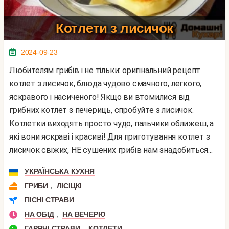
Котлети з лисичок
2024-09-23
Любителям грибів і не тільки: оригінальний рецепт
котлет з лисичок, блюда чудово смачного, легкого,
яскравого і насиченого! Якщо ви втомилися від
грибних котлет з печериць, спробуйте з лисичок.
Котлетки виходять просто чудо, пальчики оближеш, а
які вони яскраві і красиві! Для приготування котлет з
лисичок свіжих, НЕ сушених грибів нам знадобиться...
УКРАЇНСЬКА КУХНЯ
,
ГРИБИ
ЛІСІЦКІ
ПІСНІ СТРАВИ
,
НА ОБІД
НА ВЕЧЕРЮ
,
ГАРЯЧІ СТРАВИ
КОТЛЕТИ