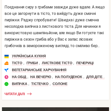
Поєднання сиру з грибами завжди дуже вдале. А якщо
все це загорнути в тісто, то вийдуть дуже смачні
пиріжки. Раджу спробувати! Швидка і дуже смачна
несолодка випічка з листкового тіста. Для начинки я
використовую шампіньйони, але якщо Ви готуєте такі
пиріжки в сезон грибів або у Вас є запас лісових
грибочків в замороженому вигляді, то сміливо бер...
УКРАЇНСЬКА КУХНЯ
,
,
,
ТІСТО
ГРИБИ
ЛИСТКОВЕ ТІСТО
ПЕЧЕРИЦІ
ВЕГЕТАРІАНСЬКЕ ХАРЧУВАННЯ
,
,
,
,
НА ОБІД
НА ВЕЧЕРЮ
НА ПОЛУДЕНОК
ДЛЯ ДІТЕЙ
,
,
ВИПІЧКА
ТІСТЕЧКО
СОЛОНЕ
ЧИТАТИ ДАЛІ