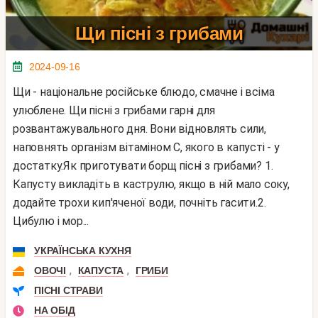
Щи пісні з грибами
2024-09-16
Щи - національне російське блюдо, смачне і всіма
улюблене. Щи пісні з грибами гарні для
розвантажувального дня. Вони відновлять сили,
наповнять організм вітаміном С, якого в капусті - у
достатку.Як приготувати борщ пісні з грибами? 1.
Капусту викладіть в каструлю, якщо в ній мало соку,
додайте трохи кип'яченої води, почніть гасити.2.
Цибулю і мор...
УКРАЇНСЬКА КУХНЯ
,
,
ОВОЧІ
КАПУСТА
ГРИБИ
ПІСНІ СТРАВИ
НА ОБІД