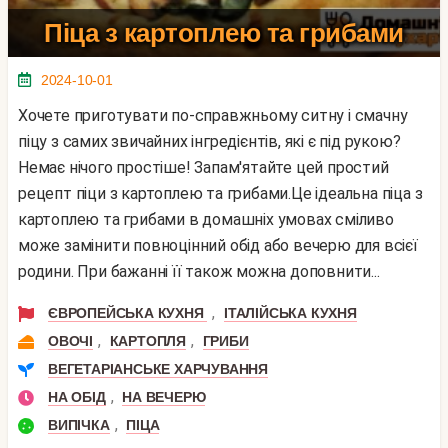
Піца з картоплею та грибами
2024-10-01
Хочете приготувати по-справжньому ситну і смачну
піцу з самих звичайних інгредієнтів, які є під рукою?
Немає нічого простіше! Запам'ятайте цей простий
рецепт піци з картоплею та грибами.Це ідеальна піца з
картоплею та грибами в домашніх умовах сміливо
може замінити повноцінний обід або вечерю для всієї
родини. При бажанні її також можна доповнити...
,
ЄВРОПЕЙСЬКА КУХНЯ
ІТАЛІЙСЬКА КУХНЯ
,
,
ОВОЧІ
КАРТОПЛЯ
ГРИБИ
ВЕГЕТАРІАНСЬКЕ ХАРЧУВАННЯ
,
НА ОБІД
НА ВЕЧЕРЮ
,
ВИПІЧКА
ПІЦА