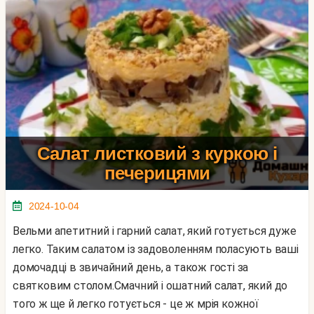
Салат листковий з куркою і
печерицями
2024-10-04
Вельми апетитний і гарний салат, який готується дуже
легко. Таким салатом із задоволенням поласують ваші
домочадці в звичайний день, а також гості за
святковим столом.Смачний і ошатний салат, який до
того ж ще й легко готується - це ж мрія кожної