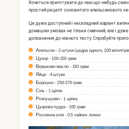
Хочеться приготувати до чаю що-небудь смачн
простий рецепт соковитого апельсинового кекс
Це дуже доступний і нескладний варіант випічки для всієї родини. Соковитий апельсиновий кекс в
домашніх умовах не тільки смачний, але і дуже
доповнення до ніжного тесту. Спробуйте пригот
Апельсин - 2 штуки (цедра одного, 100 мілілітрів 
Цукор - 100-150 грам
Вершкове масло - 150 грам
Яйце - 4 штуки
Борошно - 250-270 грам
Сіль - 1 щіпка
Розпушувач - 1 щіпка
Цукрова пудра - 100 грам
Рослинна олія - 0.5 чайних ложки