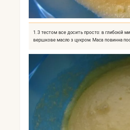
1. З тестом все досить просто: в глибокій мисці збийте до однорідності розм'якшене
вершкове масло з цукром. Маса повинна по