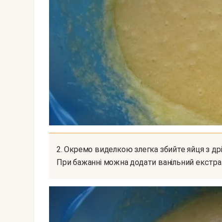
2. Окремо виделкою злегка збийте яйця з дрібкою солі. Додайте яйця до цукру, перемішайте.
При бажанні можна додати ванільний екстрак