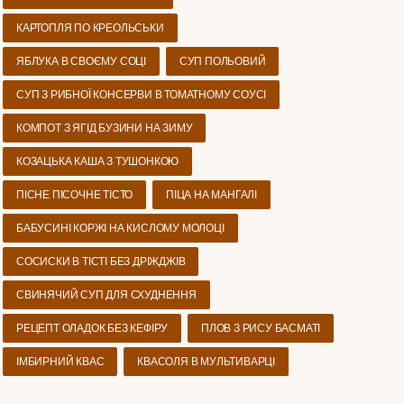
КАРТОПЛЯ ПО КРЕОЛЬСЬКИ
ЯБЛУКА В СВОЄМУ СОЦІ
СУП ПОЛЬОВИЙ
СУП З РИБНОЇ КОНСЕРВИ В ТОМАТНОМУ СОУСІ
КОМПОТ З ЯГІД БУЗИНИ НА ЗИМУ
КОЗАЦЬКА КАША З ТУШОНКОЮ
ПІСНЕ ПІСОЧНЕ ТІСТО
ПІЦА НА МАНГАЛІ
БАБУСИНІ КОРЖІ НА КИСЛОМУ МОЛОЦІ
СОСИСКИ В ТІСТІ БЕЗ ДРІЖДЖІВ
СВИНЯЧИЙ СУП ДЛЯ СХУДНЕННЯ
РЕЦЕПТ ОЛАДОК БЕЗ КЕФІРУ
ПЛОВ З РИСУ БАСМАТІ
ІМБИРНИЙ КВАС
КВАСОЛЯ В МУЛЬТИВАРЦІ