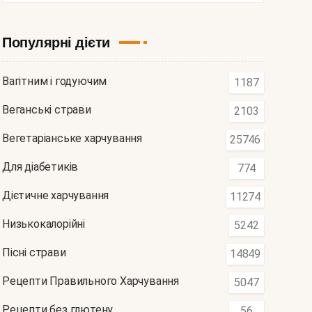
Популярні дієти
Вагітним і годуючим
1187
Веганські страви
2103
Вегетаріанське харчування
25746
Для діабетиків
774
Дієтичне харчування
11274
Низькокалорійні
5242
Пісні страви
14849
Рецепти Правильного Харчування
5047
Рецепти без глютену
56