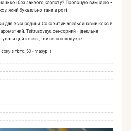
еньке і без зайвого клопоту? Пропоную вам ідею -
у, який буквально тане в роті.
 ароматний. Tsitrusovaya сенсорний - ідеальне
увати цей кексік, і ви не пошкодуєте.
соку в тісто, 50 - глазур. )