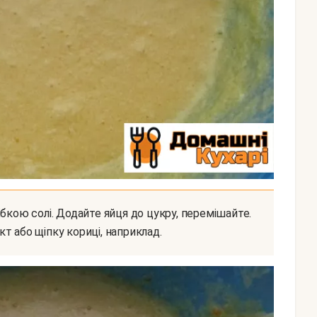
т або щіпку кориці, наприклад.