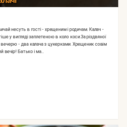
алачі
іше у вигляді заплетеною в коло коси.За різдвяної
вечерю - два калача з цукерками. Хрещеник совім
вечір! Батько і ма...