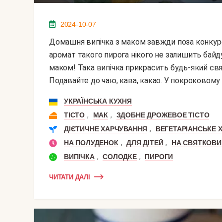
2024-10-07
Домашня випічка з маком завжди поза конкуренцією. Повітряне, ніжне тісто, а незвичайний
аромат такого пирога нікого не залишить байд
маком! Така випічка прикрасить будь-який свят
Подавайте до чаю, кава, какао. У покроковому о
УКРАЇНСЬКА КУХНЯ
,
,
ТІСТО
МАК
ЗДОБНЕ ДРОЖЕВОЕ ТІСТО
,
ДІЄТИЧНЕ ХАРЧУВАННЯ
ВЕГЕТАРІАНСЬКЕ 
,
,
НА ПОЛУДЕНОК
ДЛЯ ДІТЕЙ
НА СВЯТКОВИ
,
,
ВИПІЧКА
СОЛОДКЕ
ПИРОГИ
ЧИТАТИ ДАЛІ