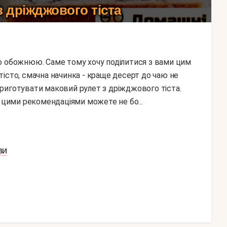
 дріжджового тіста
істо, смачна начинка - краще десерт до чаю не
риготувати маковий рулет з дріжджового тіста.
з цими рекомендаціями можете не бо...
ВИ