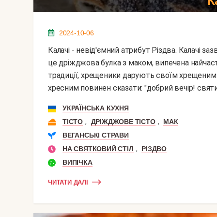
К
2024-10-06
Калачі - невід'ємний атрибут Різдва. Калачі зазвичай несуть в гості - хрещеним і родичам. Калач -
це дріжджова булка з маком, випечена найчаст
традиції, хрещеники дарують своїм хрещеним 
хресним повинен сказати: "добрий вечір! святий 
УКРАЇНСЬКА КУХНЯ
,
,
ТІСТО
ДРІЖДЖОВЕ ТІСТО
МАК
ВЕГАНСЬКІ СТРАВИ
,
НА СВЯТКОВИЙ СТІЛ
РІЗДВО
ВИПІЧКА
ЧИТАТИ ДАЛІ