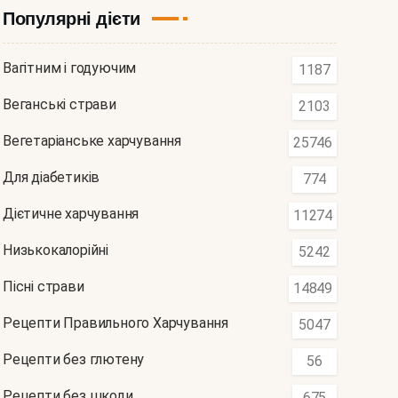
Популярні дієти
Вагітним і годуючим
1187
Веганські страви
2103
Вегетаріанське харчування
25746
Для діабетиків
774
Дієтичне харчування
11274
Низькокалорійні
5242
Пісні страви
14849
Рецепти Правильного Харчування
5047
Рецепти без глютену
56
Рецепти без шкоди
675