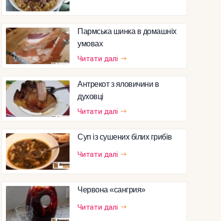
Пармська шинка в домашніх
умовах
Читати далі
Антрекот з яловичини в
духовці
Читати далі
Суп із сушених білих грибів
Читати далі
Червона «сангрия»
Читати далі