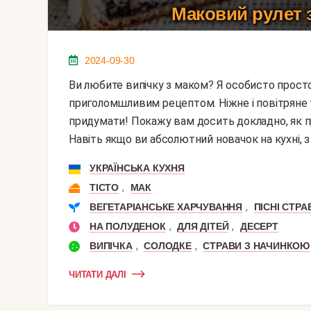
Маковий рулет з
2024-09-30
Ви любите випічку з маком? Я особисто просто обожнюю. Саме тому хочу поділитися з вами цим
приголомшливим рецептом. Ніжне і повітряне т
придумати! Покажу вам досить докладно, як п
Навіть якщо ви абсолютний новачок на кухні, 
УКРАЇНСЬКА КУХНЯ
,
ТІСТО
МАК
,
ВЕГЕТАРІАНСЬКЕ ХАРЧУВАННЯ
ПІСНІ СТРА
,
,
НА ПОЛУДЕНОК
ДЛЯ ДІТЕЙ
ДЕСЕРТ
,
,
ВИПІЧКА
СОЛОДКЕ
СТРАВИ З НАЧИНКОЮ
ЧИТАТИ ДАЛІ