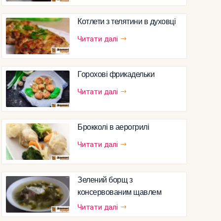
Котлети з телятини в духовці
Читати далі
Горохові фрикадельки
Читати далі
Брокколі в аерогрилі
Читати далі
Зелений борщ з
консервованим щавлем
Читати далі