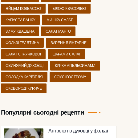
ЯЙЦЕМ КОВБАСОЮ
БІЛОЮ КВАСОЛЕЮ
КАПУСТА БАНКУ
МИШКА САЛАТ
ЗИМУ КВАШЕНА
САЛАТ МАНГО
ФОЛЬЗІ ТЕЛЯТИНА
ВАРЕННЯ ЯНТАРНЕ
САЛАТ СТРУЧКОВОЇ
ШАРАМИ САЛАТ
СВИНЯЧИЙ ДУХОВЦІ
КУРКА АПЕЛЬСИНАМИ
СОЛОДКА КАРТОПЛЯ
СОУСІ ГОСТРОМУ
СКОВОРОДІ КУРЯЧЕ
Популярні сьогодні рецепти
Антрекот в духовці у фользі