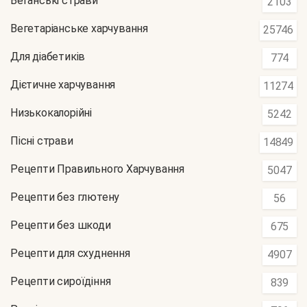
Веганські страви
2103
Вегетаріанське харчування
25746
Для діабетиків
774
Дієтичне харчування
11274
Низькокалорійні
5242
Пісні страви
14849
Рецепти Правильного Харчування
5047
Рецепти без глютену
56
Рецепти без шкоди
675
Рецепти для схуднення
4907
Рецепти сироїдіння
839