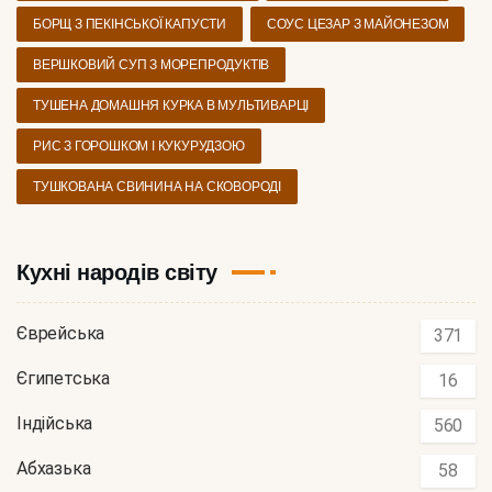
БОРЩ З ПЕКІНСЬКОЇ КАПУСТИ
СОУС ЦЕЗАР З МАЙОНЕЗОМ
ВЕРШКОВИЙ СУП З МОРЕПРОДУКТІВ
ТУШЕНА ДОМАШНЯ КУРКА В МУЛЬТИВАРЦІ
РИС З ГОРОШКОМ І КУКУРУДЗОЮ
ТУШКОВАНА СВИНИНА НА СКОВОРОДІ
Кухні народів світу
Єврейська
371
Єгипетська
16
Індійська
560
Абхазька
58