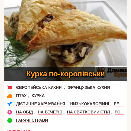
Курка по-королівськи
,
ЄВРОПЕЙСЬКА КУХНЯ
ФРАНЦУЗЬКА КУХНЯ
,
ПТАХ
КУРКА
,
,
ДІЄТИЧНЕ ХАРЧУВАННЯ
НИЗЬКОКАЛОРІЙНІ
РЕЦЕПТИ ДЛЯ СХУДНЕННЯ
,
,
,
НА ОБІД
НА ВЕЧЕРЮ
НА СВЯТКОВИЙ СТІЛ
РОМАНТИЧНА ВЕЧЕРЯ
ГАРЯЧІ СТРАВИ