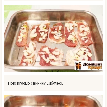
Присипаємо свинину цибулею.