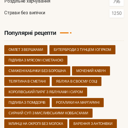
Роздільне харчування
796
Страви без випічки
1250
Популярні рецепти
ОМЛЕТ З ВЕРШКАМИ
БУТЕРБРОДИ З ТУНЦЕМ І ОГІРКОМ
ПІДЛИВА З М'ЯСОМ І СМЕТАНОЮ
СМАЖЕНІ КАБАЧКИ БЕЗ БОРОШНА
МОЧЕНИЙ КАВУН
ТЕЛЯТИНА В СМЕТАНІ
ЯБЛУКА В СВОЄМУ СОЦІ
КОРОЛІВСЬКИЙ ПИРІГ З ЯБЛУКАМИ І СИРОМ
ПІДЛИВА З ПОМІДОРІВ
РОГАЛИКИ НА МАРГАРИНІ
СИРНИЙ СУП З МИСЛИВСЬКИМИ КОВБАСКАМИ
МЛИНЦІ НА ОКРОПІ БЕЗ МОЛОКА
ВАРЕННЯ З АНТОНІВКИ