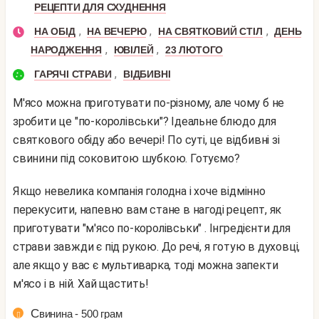
РЕЦЕПТИ ДЛЯ СХУДНЕННЯ
,
,
,
НА ОБІД
НА ВЕЧЕРЮ
НА СВЯТКОВИЙ СТІЛ
ДЕНЬ
,
,
НАРОДЖЕННЯ
ЮВІЛЕЙ
23 ЛЮТОГО
,
ГАРЯЧІ СТРАВИ
ВІДБИВНІ
М'ясо можна приготувати по-різному, але чому б не
зробити це "по-королівськи"? Ідеальне блюдо для
святкового обіду або вечері! По суті, це відбивні зі
свинини під соковитою шубкою. Готуємо?
Якщо невелика компанія голодна і хоче відмінно
перекусити, напевно вам стане в нагоді рецепт, як
приготувати "м'ясо по-королівськи" . Інгредієнти для
страви завжди є під рукою. До речі, я готую в духовці,
але якщо у вас є мультиварка, тоді можна запекти
м'ясо і в ній. Хай щастить!
Свинина - 500 грам