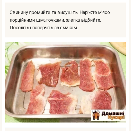
Свинину промийте та висушіть. Наріжте м'ясо
порційними шматочками, злегка відбийте.
Посоліть і поперчіть за смаком.