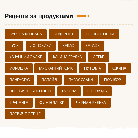
Рецепти за продуктами
ВАРЕНА КОВБАСА
ВОДОРОСТІ
ГРЕЦЬКІ ГОРІХИ
ГУСЬ
ДОЩОВИКИ
КАКАО
КАРАСЬ
КАЧАННИЙ САЛАТ
КАЧИНА ГРУДКА
ЛЕГКЕ
МОРОШКА
МУСКАТНИЙ ГОРІХ
НУТЕЛЛА
ОЖИНА
ПАНГАСІУС
ПАПАЙЯ
ПАРАСОЛЬКИ
ПОМІДОР
ПШЕНИЧНЕ БОРОШНО
РУКОЛА
СТЕРЛЯДЬ
ТРЕПАНГА
ФІЛЕ ІНДИЧКИ
ЧЕРНАЯ РЕДЬКА
ЯЛОВИЧЕ СЕРЦЕ