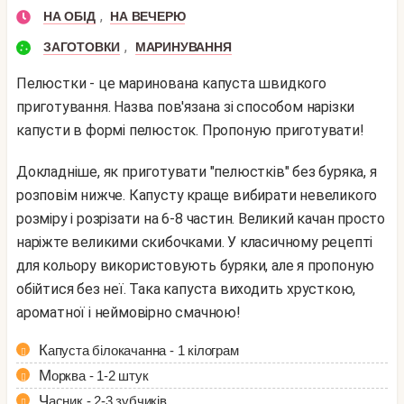
,
НА ОБІД
НА ВЕЧЕРЮ
,
ЗАГОТОВКИ
МАРИНУВАННЯ
Пелюстки - це маринована капуста швидкого
приготування. Назва пов'язана зі способом нарізки
капусти в формі пелюсток. Пропоную приготувати!
Докладніше, як приготувати "пелюстків" без буряка, я
розповім нижче. Капусту краще вибирати невеликого
розміру і розрізати на 6-8 частин. Великий качан просто
наріжте великими скибочками. У класичному рецепті
для кольору використовують буряки, але я пропоную
обійтися без неї. Така капуста виходить хрусткою,
ароматної і неймовірно смачною!
Капуста білокачанна - 1 кілограм
Морква - 1-2 штук
Часник - 2-3 зубчиків