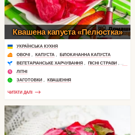
Квашена капуста «Пелюстка»
УКРАЇНСЬКА КУХНЯ
,
,
ОВОЧІ
КАПУСТА
БІЛОКАЧАННА КАПУСТА
,
,
ВЕГЕТАРІАНСЬКЕ ХАРЧУВАННЯ
ПІСНІ СТРАВИ
РЕЦЕП
ЛІТНІ
,
ЗАГОТОВКИ
КВАШЕННЯ
ЧИТАТИ ДАЛІ