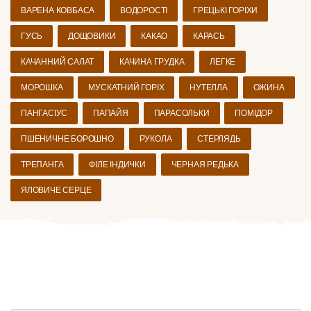
ВАРЕНА КОВБАСА
ВОДОРОСТІ
ГРЕЦЬКІ ГОРІХИ
ГУСЬ
ДОЩОВИКИ
КАКАО
КАРАСЬ
КАЧАННИЙ САЛАТ
КАЧИНА ГРУДКА
ЛЕГКЕ
МОРОШКА
МУСКАТНИЙ ГОРІХ
НУТЕЛЛА
ОЖИНА
ПАНГАСІУС
ПАПАЙЯ
ПАРАСОЛЬКИ
ПОМІДОР
ПШЕНИЧНЕ БОРОШНО
РУКОЛА
СТЕРЛЯДЬ
ТРЕПАНГА
ФІЛЕ ІНДИЧКИ
ЧЕРНАЯ РЕДЬКА
ЯЛОВИЧЕ СЕРЦЕ