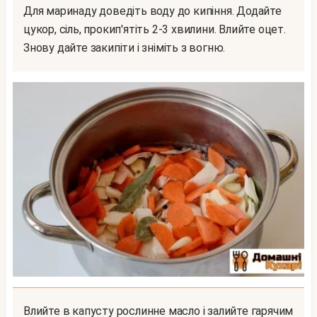
Для маринаду доведіть воду до кипіння. Додайте
цукор, сіль, прокип'ятіть 2-3 хвилини. Влийте оцет.
Знову дайте закипіти і зніміть з вогню.
Влийте в капусту рослинне масло і залийте гарячим