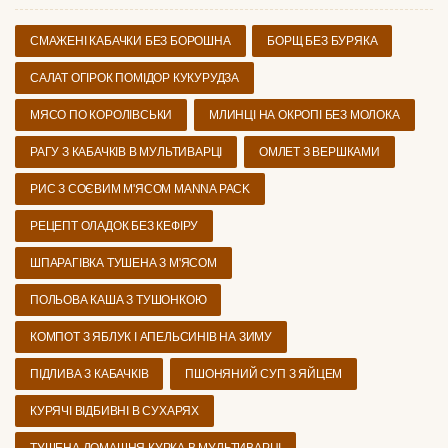
СМАЖЕНІ КАБАЧКИ БЕЗ БОРОШНА
БОРЩ БЕЗ БУРЯКА
САЛАТ ОГІРОК ПОМІДОР КУКУРУДЗА
МЯСО ПО КОРОЛІВСЬКИ
МЛИНЦІ НА ОКРОПІ БЕЗ МОЛОКА
РАГУ З КАБАЧКІВ В МУЛЬТИВАРЦІ
ОМЛЕТ З ВЕРШКАМИ
РИС З СОЄВИМ М'ЯСОМ MANNA PACK
РЕЦЕПТ ОЛАДОК БЕЗ КЕФІРУ
ШПАРАГІВКА ТУШЕНА З М'ЯСОМ
ПОЛЬОВА КАША З ТУШОНКОЮ
КОМПОТ З ЯБЛУК І АПЕЛЬСИНІВ НА ЗИМУ
ПІДЛИВА З КАБАЧКІВ
ПШОНЯНИЙ СУП З ЯЙЦЕМ
КУРЯЧІ ВІДБИВНІ В СУХАРЯХ
ТУШЕНА ДОМАШНЯ КУРКА В МУЛЬТИВАРЦІ