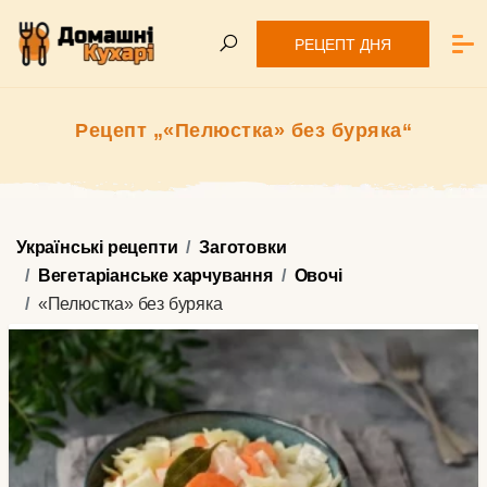
РЕЦЕПТ ДНЯ
Рецепт „«Пелюстка» без буряка“
Українські рецепти
Заготовки
Вегетаріанське харчування
Овочі
«Пелюстка» без буряка