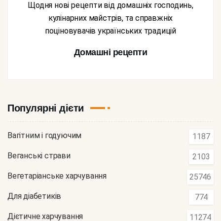
Щодня нові рецепти від домашніх господинь,
кулінарних майстрів, та справжніх
поціновувачів українських традицій
Домашні рецепти
Популярні дієти
Вагітним і годуючим
1187
Веганські страви
2103
Вегетаріанське харчування
25746
Для діабетиків
774
Дієтичне харчування
11274