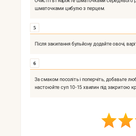
Очистіть і наріжте шматочками середнього розміру картопля, кружечками морква і дрібними
шматочками цибулю з перцем.
5
Після закипання бульйону додайте овочі, варі
6
За смаком посоліть і поперчіть, добавьте любисток, оцет і шматочки риби. Вимкніть вогонь і
настоюйте суп 10-15 хвилин під закритою к