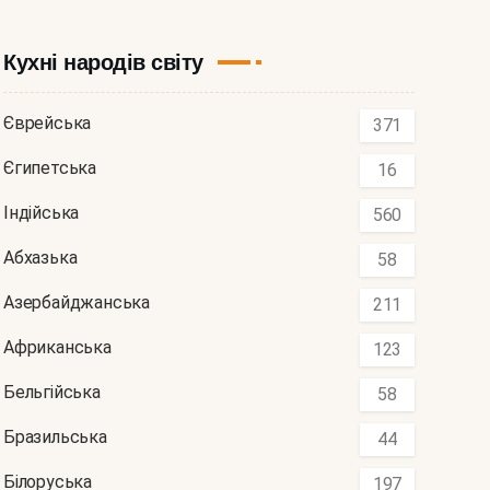
Кухні народів світу
Єврейська
371
Єгипетська
16
Індійська
560
Абхазька
58
Азербайджанська
211
Африканська
123
Бельгійська
58
Бразильська
44
Білоруська
197