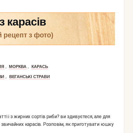
 карасів
й рецепт з фото)
,
,
ЛЯ
МОРКВА
КАРАСЬ
,
ВИ
ВЕГАНСЬКІ СТРАВИ
ті і з жирних сортів риби? ви здивуєтеся, але для
звичайних карасів. Розповім, як приготувати юшку