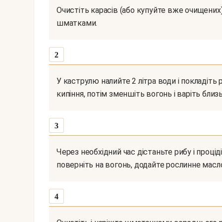
Очистіть карасів (або купуйте вже очищених), потім гарненько вимийте і наріжте кожного
шматками.
2
У каструлю налийте 2 літра води і покладіть рибу, посоліть і відправте на вогонь, доведіть до
кипіння, потім зменшіть вогонь і варіть близ
3
Через необхідний час дістаньте рибу і процідіть бульйон, перелийте його в каструлю і
поверніть на вогонь, додайте рослинне масл
4