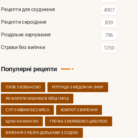
Рецепти для схуднення
4907
Рецепти сироїдіння
839
Роздільне харчування
796
Страви без випічки
1250
Популярні рецепти
ПЛОВ З КОВБАСОЮ
РОТУНДА З МЕДОМ НА ЗИМУ
ЯК ЖАРИТИ КАБАЧКИ В ЯЙЦІ І МУЦІ
СУП З МІВІНИ БЕЗ МЯСА
КОМПОТ З ВАРЕННЯ
ЩУКА НА МАНГАЛІ
ГРЕЧКА З МОРКВОЮ І ЦИБУЛЕЮ
ВАРЕННЯ З ЯБЛУК ДОЛЬКАМИ З СОДОЮ