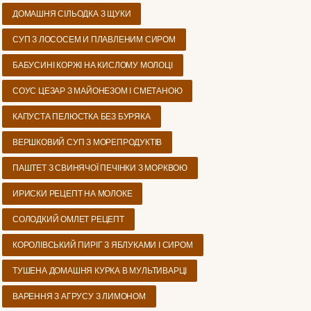
ДОМАШНЯ СІЛЬОДКА З ЩУКИ
СУП З ЛОСОСЕМ И ПЛАВЛЕНИМ СИРОМ
БАБУСИНІ КОРЖІ НА КИСЛОМУ МОЛОЦІ
СОУС ЦЕЗАР З МАЙОНЕЗОМ І СМЕТАНОЮ
КАПУСТА ПЕЛЮСТКА БЕЗ БУРЯКА
ВЕРШКОВИЙ СУП З МОРЕПРОДУКТІВ
ПАШТЕТ З СВИНЯЧОЇ ПЕЧІНКИ З МОРКВОЮ
ИРИСКИ РЕЦЕПТ НА МОЛОКЕ
СОЛОДКИЙ ОМЛЕТ РЕЦЕПТ
КОРОЛІВСЬКИЙ ПИРІГ З ЯБЛУКАМИ І СИРОМ
ТУШЕНА ДОМАШНЯ КУРКА В МУЛЬТИВАРЦІ
ВАРЕННЯ З АГРУСУ З ЛИМОНОМ