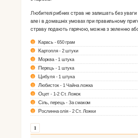
Любителі рибних страв не залишать без уваги вуха. В ідеалі вона готується на відкритому вогнищі,
але і в домашніх умовах при правильному приг
страву подають гарячою, можна з зеленню або
Карась - 650 грам
Картопля - 2 штуки
Морква - 1 штука
Перець - 1 штука
Цибуля - 1 штука
Любисток - 1 Чайна ложка
Оцет - 1-2 Ст. Ложок
Сіль, перець - За смаком
Рослинна олія - 2 Ст. Ложки
1