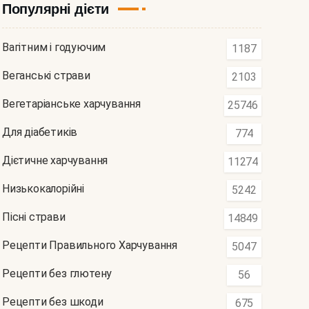
Популярні дієти
Вагітним і годуючим
1187
Веганські страви
2103
Вегетаріанське харчування
25746
Для діабетиків
774
Дієтичне харчування
11274
Низькокалорійні
5242
Пісні страви
14849
Рецепти Правильного Харчування
5047
Рецепти без глютену
56
Рецепти без шкоди
675