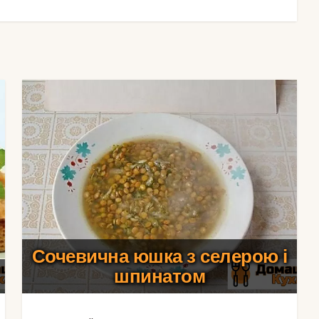
Сочевична юшка з селерою і
шпинатом