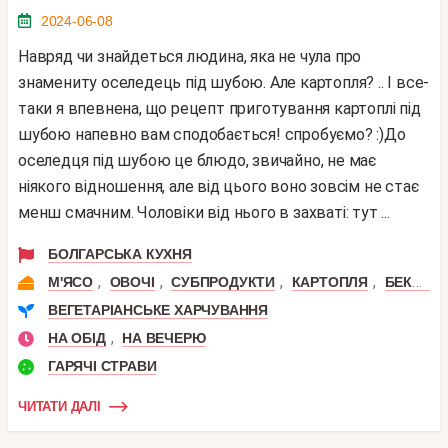
2024-06-08
Навряд чи знайдеться людина, яка не чула про
знамениту оселедець під шубою. Але картопля? .. І все-
таки я впевнена, що рецепт приготування картоплі під
шубою напевно вам сподобається! спробуємо? :)До
оселедця під шубою це блюдо, звичайно, не має
ніякого відношення, але від цього воно зовсім не стає
менш смачним. Чоловіки від нього в захваті: тут ...
БОЛГАРСЬКА КУХНЯ
,
,
,
,
М'ЯСО
ОВОЧІ
СУБПРОДУКТИ
КАРТОПЛЯ
БЕКОН
ВЕГЕТАРІАНСЬКЕ ХАРЧУВАННЯ
,
НА ОБІД
НА ВЕЧЕРЮ
ГАРЯЧІ СТРАВИ
ЧИТАТИ ДАЛІ