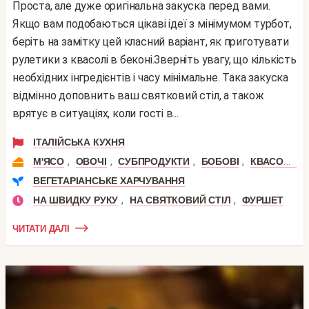
Проста, але дуже оригінальна закуска перед вами.
Якщо вам подобаються цікаві ідеї з мінімумом турбот,
беріть на замітку цей класний варіант, як приготувати
рулетики з квасолі в беконі.Зверніть увагу, що кількість
необхідних інгредієнтів і часу мінімальне. Така закуска
відмінно доповнить ваш святковий стіл, а також
врятує в ситуаціях, коли гості в...
ІТАЛІЙСЬКА КУХНЯ
,
,
,
,
,
М'ЯСО
ОВОЧІ
СУБПРОДУКТИ
БОБОВІ
КВАСОЛЯ
ВЕГЕТАРІАНСЬКЕ ХАРЧУВАННЯ
,
,
НА ШВИДКУ РУКУ
НА СВЯТКОВИЙ СТІЛ
ФУРШЕТ
ЧИТАТИ ДАЛІ