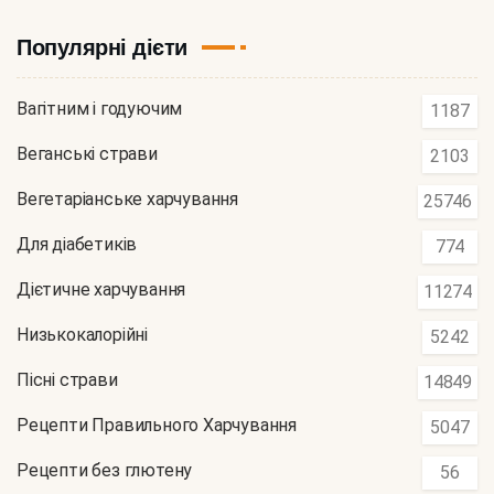
Популярні дієти
Вагітним і годуючим
1187
Веганські страви
2103
Вегетаріанське харчування
25746
Для діабетиків
774
Дієтичне харчування
11274
Низькокалорійні
5242
Пісні страви
14849
Рецепти Правильного Харчування
5047
Рецепти без глютену
56