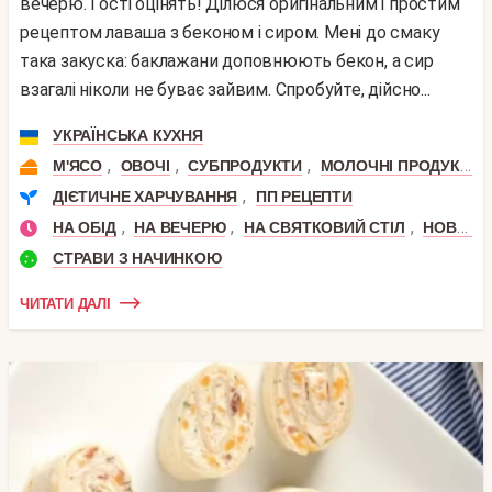
вечерю. Гості оцінять! Ділюся оригінальним і простим
рецептом лаваша з беконом і сиром. Мені до смаку
така закуска: баклажани доповнюють бекон, а сир
взагалі ніколи не буває зайвим. Спробуйте, дійсно...
УКРАЇНСЬКА КУХНЯ
,
,
,
М'ЯСО
ОВОЧІ
СУБПРОДУКТИ
МОЛОЧНІ ПРОДУКТИ
,
ДІЄТИЧНЕ ХАРЧУВАННЯ
ПП РЕЦЕПТИ
,
,
,
НА ОБІД
НА ВЕЧЕРЮ
НА СВЯТКОВИЙ СТІЛ
НОВИЙ РІК
СТРАВИ З НАЧИНКОЮ
ЧИТАТИ ДАЛІ