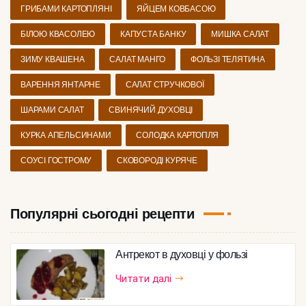
ГРИБАМИ КАРТОПЛЯНІ
ЯЙЦЕМ КОВБАСОЮ
БІЛОЮ КВАСОЛЕЮ
КАПУСТА БАНКУ
МИШКА САЛАТ
ЗИМУ КВАШЕНА
САЛАТ МАНГО
ФОЛЬЗІ ТЕЛЯТИНА
ВАРЕННЯ ЯНТАРНЕ
САЛАТ СТРУЧКОВОЇ
ШАРАМИ САЛАТ
СВИНЯЧИЙ ДУХОВЦІ
КУРКА АПЕЛЬСИНАМИ
СОЛОДКА КАРТОПЛЯ
СОУСІ ГОСТРОМУ
СКОВОРОДІ КУРЯЧЕ
Популярні сьогодні рецепти
Антрекот в духовці у фользі
Читати далі