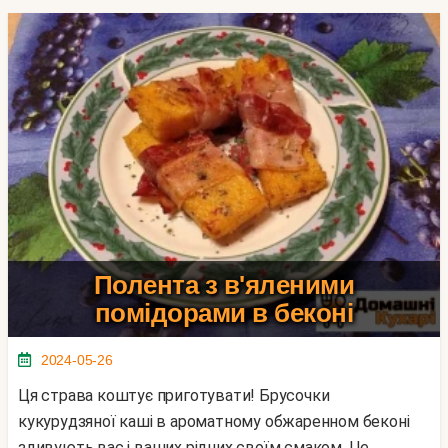
Полента з в'яленими
помідорами в беконі
2024-05-26
Ця страва коштує приготувати! Брусочки
кукурудзяної каші в ароматному обжаренном беконі
здивують вас і ваших рідних своїм смаком. Це