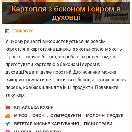
Картопля з беконом і сиром в
духовці
2024-06-26
У цьому рецепті використовується не зовсім
картопля, а картопляна шкірка, з якої вирізаю м'якоть.
Просте і смачне блюдо, що роблю за рецептом, як
приготувати картоплю з беконом і сиром в
духовці.Рецепт дуже простий. Для начинки можна
використовувати не тільки сир і бекон, а також зелень,
перець, ковбаски, яйця та інші продукти. Подавайте
таку кар...
КИТАЙСЬКА КУХНЯ
,
,
,
М'ЯСО
ОВОЧІ
СУБПРОДУКТИ
МОЛОЧНІ ПРОДУКТИ
,
ВЕГЕТАРІАНСЬКЕ ХАРЧУВАННЯ
ПІСНІ СТРАВИ
,