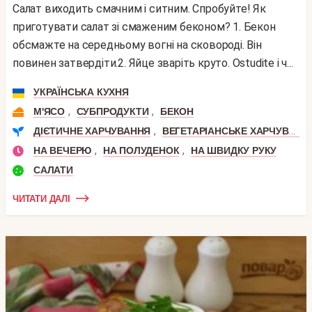
Салат виходить смачним і ситним. Спробуйте! Як
приготувати салат зі смаженим беконом? 1. Бекон
обсмажте на середньому вогні на сковороді. Він
повинен затвердіти.2. Яйце зваріть круто. Ostudite і ч...
УКРАЇНСЬКА КУХНЯ
,
,
М'ЯСО
СУБПРОДУКТИ
БЕКОН
,
ДІЄТИЧНЕ ХАРЧУВАННЯ
ВЕГЕТАРІАНСЬКЕ ХАРЧУВАННЯ
,
,
НА ВЕЧЕРЮ
НА ПОЛУДЕНОК
НА ШВИДКУ РУКУ
САЛАТИ
ЧИТАТИ ДАЛІ