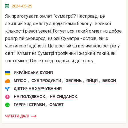
2024-09-29
Як приготувати омлет "суматра"? Насправді це
звичний вид омлету з додатками бекону і великої
кількості різної зелені. Готується такий омлет на добре
розігрітій сковороді на олії.Суматра - острів, він є
частиною Індонезії. Це шостий за величиною острів у
світі. Клімат на Суматрі тропічний і жаркий, такий, як
наш омлет. Омлет слід подавати до столу...
УКРАЇНСЬКА КУХНЯ
,
,
,
,
М'ЯСО
СУБПРОДУКТИ
ЗЕЛЕНЬ
ЯЙЦЯ
БЕКОН
ДІЄТИЧНЕ ХАРЧУВАННЯ
,
НА ПОЛУДЕНОК
НА СНІДАНОК
,
ГАРЯЧІ СТРАВИ
ОМЛЕТ
ЧИТАТИ ДАЛІ