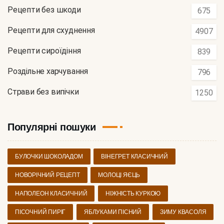
Рецепти без шкоди
675
Рецепти для схуднення
4907
Рецепти сироїдіння
839
Роздільне харчування
796
Страви без випічки
1250
Популярні пошуки
БУЛОЧКИ ШОКОЛАДОМ
ВІНЕГРЕТ КЛАСИЧНИЙ
НОВОРІЧНИЙ РЕЦЕПТ
МОЛОЦІ ЯЄЦЬ
НАПОЛЕОН КЛАСИЧНИЙ
НІЖНІСТЬ КУРКОЮ
ПІСОЧНИЙ ПИРІГ
ЯБЛУКАМИ ПІСНИЙ
ЗИМУ КВАСОЛЯ