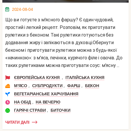
2024-08-04
Що ви готуєте з м'ясного фаршу? Є один чудовий,
простий і легкий рецепт. Розповім, як приготувати
рулетики з беконом. Такі рулетики готуються без
додавання жиру і запікаються в духовці.Обернути
беконом і приготувати рулетики можна з будь-якої
«начинкою»: з м'яса, печінки, курячого філе і овочів. До
таких рулетиками можна приготувати соус: м'ясну ...
,
ЄВРОПЕЙСЬКА КУХНЯ
ІТАЛІЙСЬКА КУХНЯ
,
,
,
М'ЯСО
СУБПРОДУКТИ
ФАРШ
БЕКОН
ВЕГЕТАРІАНСЬКЕ ХАРЧУВАННЯ
,
НА ОБІД
НА ВЕЧЕРЮ
,
ГАРЯЧІ СТРАВИ
БИТОЧКИ
ЧИТАТИ ДАЛІ