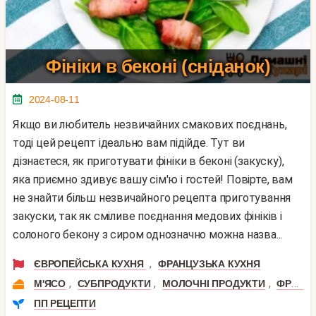
Фініки в беконі (сніданок)
2024-08-11
Якщо ви любитель незвичайних смакових поєднань,
тоді цей рецепт ідеально вам підійде. Тут ви
дізнаєтеся, як приготувати фініки в беконі (закуску),
яка приємно здивує вашу сім'ю і гостей! Повірте, вам
не знайти більш незвичайного рецепта приготування
закуски, так як сміливе поєднання медових фініків і
солоного бекону з сиром однозначно можна назва...
,
ЄВРОПЕЙСЬКА КУХНЯ
ФРАНЦУЗЬКА КУХНЯ
,
,
,
М'ЯСО
СУБПРОДУКТИ
МОЛОЧНІ ПРОДУКТИ
ФРУКТИ
ПП РЕЦЕПТИ