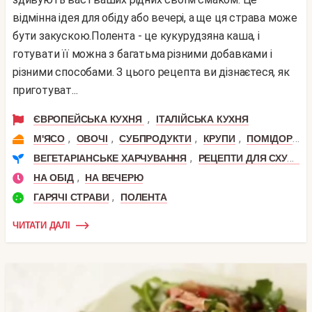
відмінна ідея для обіду або вечері, а ще ця страва може
бути закускою.Полента - це кукурудзяна каша, і
готувати її можна з багатьма різними добавками і
різними способами. З цього рецепта ви дізнаєтеся, як
приготуват...
,
ЄВРОПЕЙСЬКА КУХНЯ
ІТАЛІЙСЬКА КУХНЯ
,
,
,
,
,
М'ЯСО
ОВОЧІ
СУБПРОДУКТИ
КРУПИ
ПОМІДОР
Б
,
ВЕГЕТАРІАНСЬКЕ ХАРЧУВАННЯ
РЕЦЕПТИ ДЛЯ СХУДНЕННЯ
,
НА ОБІД
НА ВЕЧЕРЮ
,
ГАРЯЧІ СТРАВИ
ПОЛЕНТА
ЧИТАТИ ДАЛІ