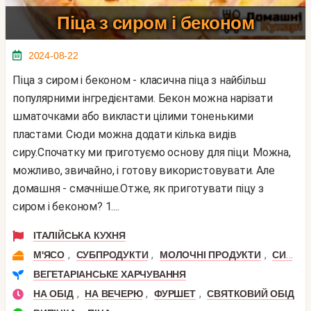
Піца з сиром і беконом
2024-08-22
Піца з сиром і беконом - класична піца з найбільш
популярними інгредієнтами. Бекон можна нарізати
шматочками або викласти цілими тоненькими
пластами. Сюди можна додати кілька видів
сиру.Спочатку ми приготуємо основу для піци. Можна,
можливо, звичайно, і готову використовувати. Але
домашня - смачніше.Отже, як приготувати піцу з
сиром і беконом? 1....
ІТАЛІЙСЬКА КУХНЯ
,
,
,
,
М'ЯСО
СУБПРОДУКТИ
МОЛОЧНІ ПРОДУКТИ
СИР
Б
ВЕГЕТАРІАНСЬКЕ ХАРЧУВАННЯ
,
,
,
НА ОБІД
НА ВЕЧЕРЮ
ФУРШЕТ
СВЯТКОВИЙ ОБІД