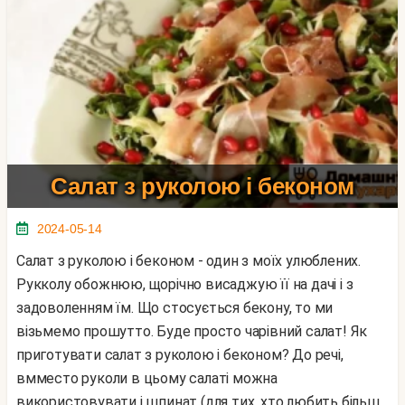
Салат з руколою і беконом
2024-05-14
Салат з руколою і беконом - один з моїх улюблених.
Рукколу обожнюю, щорічно висаджую її на дачі і з
задоволенням їм. Що стосується бекону, то ми
візьмемо прошутто. Буде просто чарівний салат! Як
приготувати салат з руколою і беконом? До речі,
вмместо руколи в цьому салаті можна
використовувати і шпинат (для тих, хто любить більш