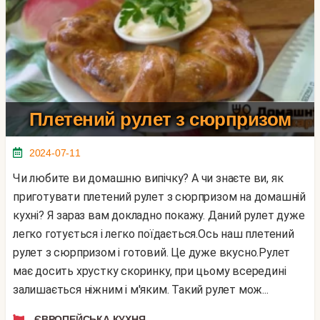
Плетений рулет з сюрпризом
2024-07-11
Чи любите ви домашню випічку? А чи знаєте ви, як
приготувати плетений рулет з сюрпризом на домашній
кухні? Я зараз вам докладно покажу. Даний рулет дуже
легко готується і легко поїдається.Ось наш плетений
рулет з сюрпризом і готовий. Це дуже вкусно.Рулет
має досить хрустку скоринку, при цьому всередині
залишається ніжним і м'яким. Такий рулет мож...
ЄВРОПЕЙСЬКА КУХНЯ