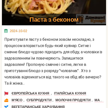
Паста з беконом
2024-10-02
Приготувати пасту з беконом зовсім нескладно, з
процесом впорається будь-який кулінар. Ситне і
смачне блюдо чудово підходить для обіду, а чоловіки із
задоволенням їм повечеряють. Залишитеся
задоволені! Пропоную смачне і ситне, легке в
приготуванні блюдо з розряду "чоловічих" . Хто з
чоловіків відязикаться від такого на обід або вечерю?
Та й жінка...
,
ЄВРОПЕЙСЬКА КУХНЯ
ІТАЛІЙСЬКА КУХНЯ
,
,
,
М'ЯСО
СУБПРОДУКТИ
МОЛОЧНІ ПРОДУКТИ
МАКАРОНИ
ВЕГЕТАРІАНСЬКЕ ХАРЧУВАННЯ