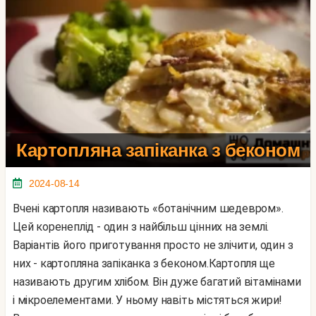
Картопляна запіканка з беконом
2024-08-14
Вчені картопля називають «ботанічним шедевром».
Цей коренеплід - один з найбільш цінних на землі.
Варіантів його приготування просто не злічити, один з
них - картопляна запіканка з беконом.Картопля ще
називають другим хлібом. Він дуже багатий вітамінами
і мікроелементами. У ньому навіть містяться жири!