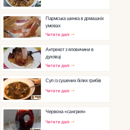
Пармська шинка в домашніх
умовах
Читати далі
Антрекот з яловичини в
духовці
Читати далі
Суп із сушених білих грибів
Читати далі
Червона «сангрия»
Читати далі