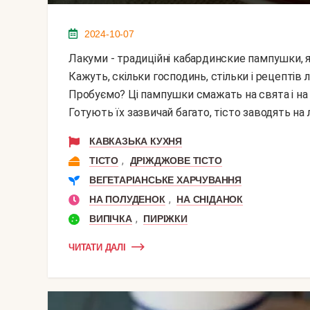
2024-10-07
Лакуми - традиційні кабардинские пампушки, які можна готувати як солодкими, так і солоними.
Кажуть, скільки господинь, стільки і рецептів 
Пробуємо? Ці пампушки смажать на свята і на к
Готують їх зазвичай багато, тісто заводять на лі
КАВКАЗЬКА КУХНЯ
,
ТІСТО
ДРІЖДЖОВЕ ТІСТО
ВЕГЕТАРІАНСЬКЕ ХАРЧУВАННЯ
,
НА ПОЛУДЕНОК
НА СНІДАНОК
,
ВИПІЧКА
ПИРІЖКИ
ЧИТАТИ ДАЛІ