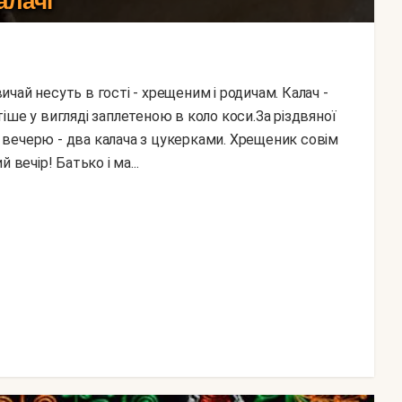
алачі
іше у вигляді заплетеною в коло коси.За різдвяної
вечерю - два калача з цукерками. Хрещеник совім
вечір! Батько і ма...