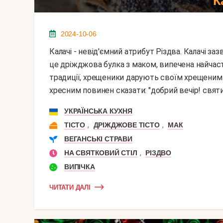
К
2024-10-06
Калачі - невід'ємний атрибут Різдва. Калачі зазвичай несуть в гості - хрещеним і родичам. Калач -
це дріжджова булка з маком, випечена найчаст
традиції, хрещеники дарують своїм хрещеним 
хресним повинен сказати: "добрий вечір! святий 
УКРАЇНСЬКА КУХНЯ
,
,
ТІСТО
ДРІЖДЖОВЕ ТІСТО
МАК
ВЕГАНСЬКІ СТРАВИ
,
НА СВЯТКОВИЙ СТІЛ
РІЗДВО
ВИПІЧКА
ЧИТАТИ ДАЛІ