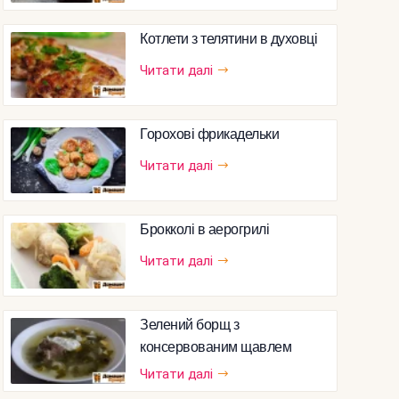
Котлети з телятини в духовці
Читати далі
Горохові фрикадельки
Читати далі
Брокколі в аерогрилі
Читати далі
Зелений борщ з
консервованим щавлем
Читати далі