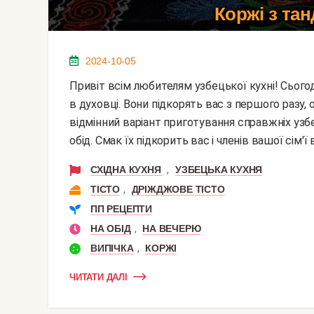
Коржі з тан
2024-10-05
Привіт всім любителям узбецької кухні! Сьогодні я розповім вам, як приготувати коржі з тандира
в духовці. Вони підкорять вас з першого разу
відмінний варіант приготування справжніх узбе
обід. Смак їх підкорить вас і членів вашої сім'ї 
,
СХІДНА КУХНЯ
УЗБЕЦЬКА КУХНЯ
,
ТІСТО
ДРІЖДЖОВЕ ТІСТО
ПП РЕЦЕПТИ
,
НА ОБІД
НА ВЕЧЕРЮ
,
ВИПІЧКА
КОРЖІ
ЧИТАТИ ДАЛІ