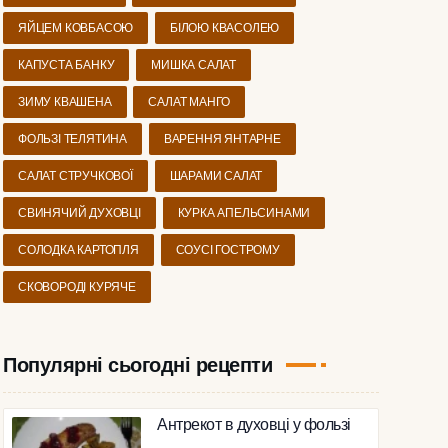
ЯЙЦЕМ КОВБАСОЮ
БІЛОЮ КВАСОЛЕЮ
КАПУСТА БАНКУ
МИШКА САЛАТ
ЗИМУ КВАШЕНА
САЛАТ МАНГО
ФОЛЬЗІ ТЕЛЯТИНА
ВАРЕННЯ ЯНТАРНЕ
САЛАТ СТРУЧКОВОЇ
ШАРАМИ САЛАТ
СВИНЯЧИЙ ДУХОВЦІ
КУРКА АПЕЛЬСИНАМИ
СОЛОДКА КАРТОПЛЯ
СОУСІ ГОСТРОМУ
СКОВОРОДІ КУРЯЧЕ
Популярні сьогодні рецепти
Антрекот в духовці у фользі