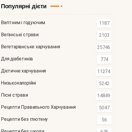
Популярні дієти
Вагітним і годуючим
1187
Веганські страви
2103
Вегетаріанське харчування
25746
Для діабетиків
774
Дієтичне харчування
11274
Низькокалорійні
5242
Пісні страви
14849
Рецепти Правильного Харчування
5047
Рецепти без глютену
56
Рецепти без шкоди
675