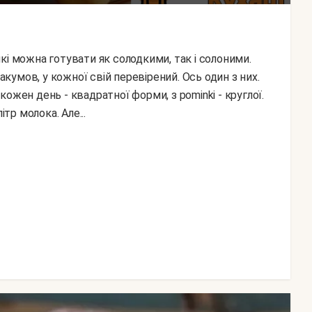
лакумов, у кожної свій перевірений. Ось один з них.
ожен день - квадратної форми, з pominki - круглої.
тр молока. Але...