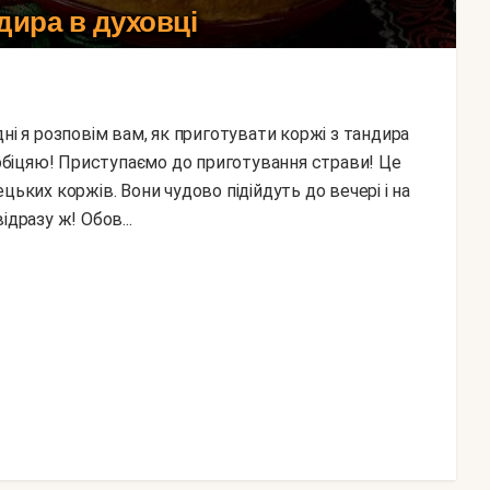
дира в духовці
, обіцяю! Приступаємо до приготування страви! Це
цьких коржів. Вони чудово підійдуть до вечері і на
відразу ж! Обов...