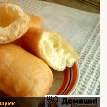
акуми