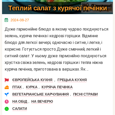
Теплий салат з курячої печінки
2024-08-27
Дуже гармонійне блюдо в якому чудово поєднуються
зелень, куряча печінка і кедрові горішки. Відмінне
блюдо для легкої вечері, одночасно і ситне, і легке, і
корисне. Готується просто.Дуже смачний, легкий і
ситний салат. У ньому дуже гармонійно поєднуються
хрустка свіжа зелень, кедрові горішки і тепла ніжна
куряча печінка, приготована в вершках. Як ...
,
ЄВРОПЕЙСЬКА КУХНЯ
ГРЕЦЬКА КУХНЯ
,
,
ПТАХ
КУРКА
КУРЯЧА ПЕЧІНКА
,
ВЕГЕТАРІАНСЬКЕ ХАРЧУВАННЯ
ПІСНІ СТРАВИ
,
НА ОБІД
НА ВЕЧЕРЮ
САЛАТИ