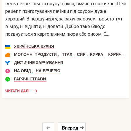
весь секрет цього соусу! ніжно, смачно і поживно! Цей
рецепт приготування печінки під соусом дуже
хороший. В першу чергу, за рахунок соусу - всього тут
в міру, ні відняти, ні додати. Добре таке блюдо
поєднується з картопляним пюре або рисом. С...
УКРАЇНСЬКА КУХНЯ
,
,
,
,
МОЛОЧНІ ПРОДУКТИ
ПТАХ
СИР
КУРКА
КУРЯЧА ПЕЧІНКА
ДІЄТИЧНЕ ХАРЧУВАННЯ
,
НА ОБІД
НА ВЕЧЕРЮ
ГАРЯЧІ СТРАВИ
ЧИТАТИ ДАЛІ
Вперед