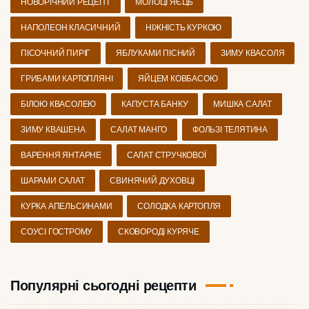
НОВОРІЧНИЙ РЕЦЕПТ
МОЛОЦІ ЯЄЦЬ
НАПОЛЕОН КЛАСИЧНИЙ
НІЖНІСТЬ КУРКОЮ
ПІСОЧНИЙ ПИРІГ
ЯБЛУКАМИ ПІСНИЙ
ЗИМУ КВАСОЛЯ
ГРИБАМИ КАРТОПЛЯНІ
ЯЙЦЕМ КОВБАСОЮ
БІЛОЮ КВАСОЛЕЮ
КАПУСТА БАНКУ
МИШКА САЛАТ
ЗИМУ КВАШЕНА
САЛАТ МАНГО
ФОЛЬЗІ ТЕЛЯТИНА
ВАРЕННЯ ЯНТАРНЕ
САЛАТ СТРУЧКОВОЇ
ШАРАМИ САЛАТ
СВИНЯЧИЙ ДУХОВЦІ
КУРКА АПЕЛЬСИНАМИ
СОЛОДКА КАРТОПЛЯ
СОУСІ ГОСТРОМУ
СКОВОРОДІ КУРЯЧЕ
Популярні сьогодні рецепти