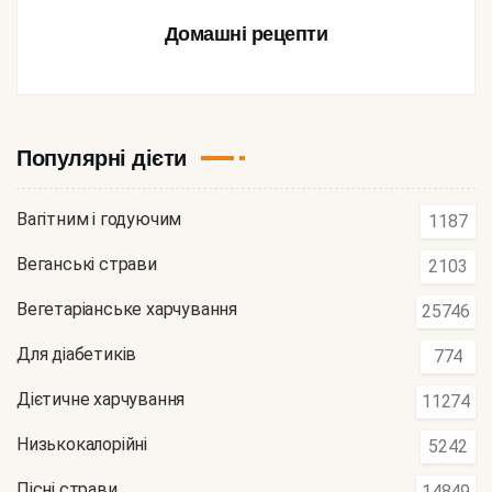
Домашні рецепти
Популярні дієти
Вагітним і годуючим
1187
Веганські страви
2103
Вегетаріанське харчування
25746
Для діабетиків
774
Дієтичне харчування
11274
Низькокалорійні
5242
Пісні страви
14849