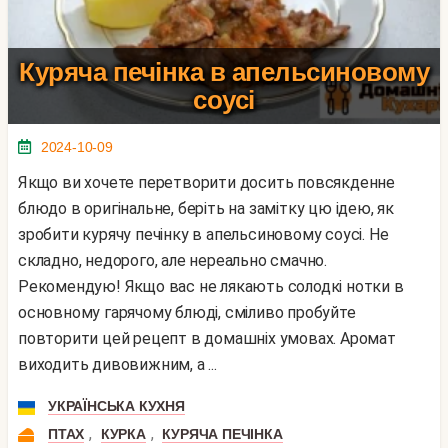
Куряча печінка в апельсиновому
соусі
2024-10-09
Якщо ви хочете перетворити досить повсякденне
блюдо в оригінальне, беріть на замітку цю ідею, як
зробити курячу печінку в апельсиновому соусі. Не
складно, недорого, але нереально смачно.
Рекомендую! Якщо вас не лякають солодкі нотки в
основному гарячому блюді, сміливо пробуйте
повторити цей рецепт в домашніх умовах. Аромат
виходить дивовижним, а ...
УКРАЇНСЬКА КУХНЯ
,
,
ПТАХ
КУРКА
КУРЯЧА ПЕЧІНКА