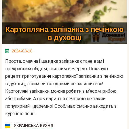
Картопляна запіканка з печінкою
в духовці
2024-08-10
Проста, смачна і швидка запіканка стане вам і
прекрасним обідом, і ситним вечерею. Показую
рецепт приготування картопляної запіканки з печінкою
в духовці, з ним ви голодними не залишитеся!
Картопляні запіканки можна робити з м'ясом, рибою
або грибами. А ось варіант з печінкою не такий
популярний, і даремно! Особливо смачно виходить з
курячою печі...
УКРАЇНСЬКА КУХНЯ