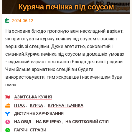
Куряча печінка під соусом
2024-06-12
На основне блюдо пропоную вам нескладний варіант,
як приготувати курячу печінку під соусом з овочів і
вершків зі спеціями. Дуже апетитно, соковитий і
смачний.Куряча печінка під соусом в домашніх умовах
- відмінний варіант основного блюда для всієї родини.
Чим більше ароматних спецій ви будете
використовувати, тим яскравіше і насиченішим буде
смак...
АЗІАТСЬКА КУХНЯ
,
,
ПТАХ
КУРКА
КУРЯЧА ПЕЧІНКА
ДІЄТИЧНЕ ХАРЧУВАННЯ
,
,
НА ОБІД
НА ВЕЧЕРЮ
НА СВЯТКОВИЙ СТІЛ
ГАРЯЧІ СТРАВИ