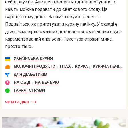
субпродуктів. Але деякі рецепти гідні вашої уваги. Їх
навіть можна подавати до святкового столу. Ця
варіація тому доказ. Запам'ятовуйте рецепт!
Подивіться, як приготувати курячу печінку. У складі є
два неймовірно смачних доповнення: сметанний соус і
карамелізований апельсин. Текстура страви м'яка,
просто тане...
УКРАЇНСЬКА КУХНЯ
,
,
,
МОЛОЧНІ ПРОДУКТИ
ПТАХ
КУРКА
КУРЯЧА ПЕЧІНКА
ДЛЯ ДІАБЕТИКІВ
,
НА ОБІД
НА ВЕЧЕРЮ
ГАРЯЧІ СТРАВИ
ЧИТАТИ ДАЛІ