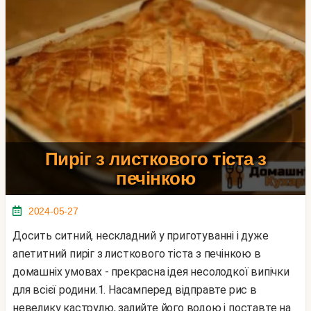
Пиріг з листкового тіста з
печінкою
2024-05-27
Досить ситний, нескладний у приготуванні і дуже
апетитний пиріг з листкового тіста з печінкою в
домашніх умовах - прекрасна ідея несолодкої випічки
для всієї родини.1. Насамперед відправте рис в
невелику каструлю, залийте його водою і поставте на