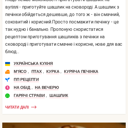
вугіллі - приготуйте шашлик на сковороді. А шашлик з
печінки обійдеться дешевше, до того ж - він смачний,
соковитий і корисний.Просто посмажити печінку - це
так нудно і банально. Пропоную скористатися
рецептом приготування шашликів з печінки на
сковороді і приготувати смачне і корисне, нове для вас
блюд...
УКРАЇНСЬКА КУХНЯ
,
,
,
М'ЯСО
ПТАХ
КУРКА
КУРЯЧА ПЕЧІНКА
ПП РЕЦЕПТИ
,
НА ОБІД
НА ВЕЧЕРЮ
,
ГАРЯЧІ СТРАВИ
ШАШЛИК
ЧИТАТИ ДАЛІ