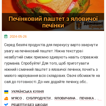
Печінковий паштет з яловичої
печінки
2024-05-26
Серед безлічі продуктів для перекусу варто звернути
увагу на печінковий паштет. Ніжна текстура і
незабутній смак приємно здивують навіть справжніх
гурманів. Спробуйте! Для того, щоб приготувати
ніжний і смачний паштет з яловичої печінки, почніть з
малого нарізування всіх складових. Овочі обсмажте на
салі до готовності. До них додайте печінку, обс...
УКРАЇНСЬКА КУХНЯ
,
,
,
,
М'ЯСО
СУБПРОДУКТИ
ЯЛОВИЧИНА
ПЕЧІНКА
ЯЛО
РЕЦЕПТИ БЕЗ ШКОДИ