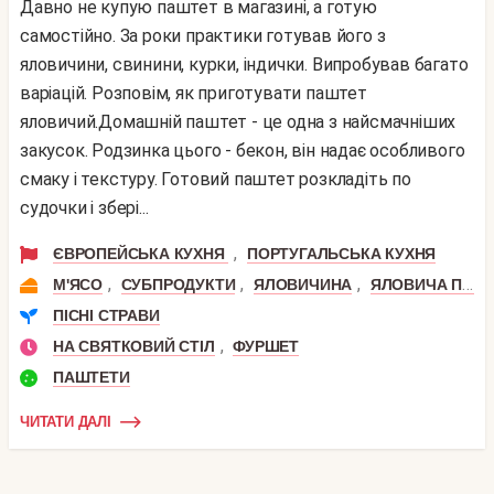
Давно не купую паштет в магазині, а готую
самостійно. За роки практики готував його з
яловичини, свинини, курки, індички. Випробував багато
варіацій. Розповім, як приготувати паштет
яловичий.Домашній паштет - це одна з найсмачніших
закусок. Родзинка цього - бекон, він надає особливого
смаку і текстуру. Готовий паштет розкладіть по
судочки і збері...
,
ЄВРОПЕЙСЬКА КУХНЯ
ПОРТУГАЛЬСЬКА КУХНЯ
,
,
,
М'ЯСО
СУБПРОДУКТИ
ЯЛОВИЧИНА
ЯЛОВИЧА ПЕЧІНКА
ПІСНІ СТРАВИ
,
НА СВЯТКОВИЙ СТІЛ
ФУРШЕТ
ПАШТЕТИ
ЧИТАТИ ДАЛІ