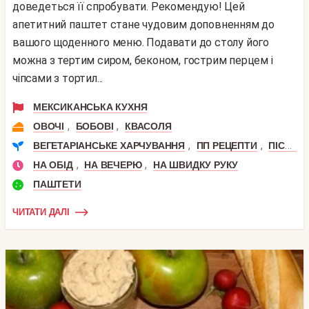
доведеться її спробувати. Рекомендую! Цей
апетитний паштет стане чудовим доповненням до
вашого щоденного меню. Подавати до столу його
можна з тертим сиром, беконом, гострим перцем і
чіпсами з тортил...
МЕКСИКАНСЬКА КУХНЯ
,
,
ОВОЧІ
БОБОВІ
КВАСОЛЯ
,
,
ВЕГЕТАРІАНСЬКЕ ХАРЧУВАННЯ
ПП РЕЦЕПТИ
ПІСНІ СТРАВИ
,
,
НА ОБІД
НА ВЕЧЕРЮ
НА ШВИДКУ РУКУ
ПАШТЕТИ
ЧИТАТИ ДАЛІ