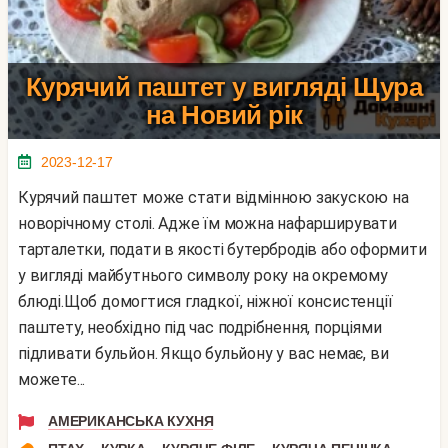
Курячий паштет у вигляді Щура
на Новий рік
2023-12-17
Курячий паштет може стати відмінною закускою на
новорічному столі. Адже їм можна нафарширувати
тарталетки, подати в якості бутербродів або оформити
у вигляді майбутнього символу року на окремому
блюді.Щоб домогтися гладкої, ніжної консистенції
паштету, необхідно під час подрібнення, порціями
підливати бульйон. Якщо бульйону у вас немає, ви
можете...
АМЕРИКАНСЬКА КУХНЯ