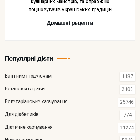
кулінарних майстрів, та справжніх
поціновувачів українських традицій
Домашні рецепти
Популярні дієти
Вагітним і годуючим
1187
Веганські страви
2103
Вегетаріанське харчування
25746
Для діабетиків
774
Дієтичне харчування
11274
Низькокалорійні