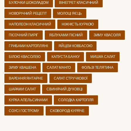
БУЛОЧКИ ШОКОЛАДОМ
ВІНЕГРЕТ КЛАСИЧНИЙ
НОВОРІЧНИЙ РЕЦЕПТ
МОЛОЦІ ЯЄЦЬ
НАПОЛЕОН КЛАСИЧНИЙ
НІЖНІСТЬ КУРКОЮ
ПІСОЧНИЙ ПИРІГ
ЯБЛУКАМИ ПІСНИЙ
ЗИМУ КВАСОЛЯ
ГРИБАМИ КАРТОПЛЯНІ
ЯЙЦЕМ КОВБАСОЮ
БІЛОЮ КВАСОЛЕЮ
КАПУСТА БАНКУ
МИШКА САЛАТ
ЗИМУ КВАШЕНА
САЛАТ МАНГО
ФОЛЬЗІ ТЕЛЯТИНА
ВАРЕННЯ ЯНТАРНЕ
САЛАТ СТРУЧКОВОЇ
ШАРАМИ САЛАТ
СВИНЯЧИЙ ДУХОВЦІ
КУРКА АПЕЛЬСИНАМИ
СОЛОДКА КАРТОПЛЯ
СОУСІ ГОСТРОМУ
СКОВОРОДІ КУРЯЧЕ