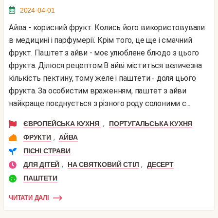
2024-04-01
Айва - корисний фрукт. Колись його використовували
в медицині і парфумерії. Крім того, це ще і смачний
фрукт. Паштет з айви - моє улюблене блюдо з цього
фрукта. Ділюся рецептом.В айві міститься величезна
кількість пектину, тому желе і паштети - доля цього
фрукта. За особистим враженням, паштет з айви
найкраще поєднується з різного роду солоними с...
,
ЄВРОПЕЙСЬКА КУХНЯ
ПОРТУГАЛЬСЬКА КУХНЯ
,
ФРУКТИ
АЙВА
ПІСНІ СТРАВИ
,
,
ДЛЯ ДІТЕЙ
НА СВЯТКОВИЙ СТІЛ
ДЕСЕРТ
ПАШТЕТИ
ЧИТАТИ ДАЛІ