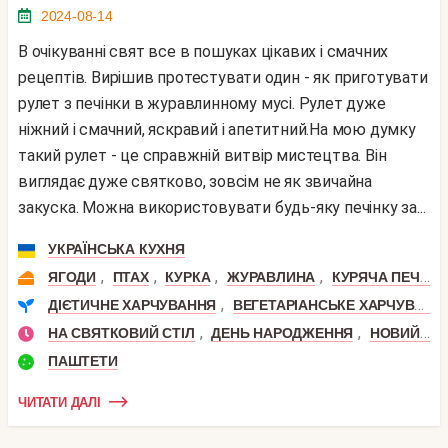
2024-08-14
В очікуванні свят все в пошуках цікавих і смачних
рецептів. Вирішив протестувати один - як приготувати
рулет з печінки в журавлинному мусі. Рулет дуже
ніжний і смачний, яскравий і апетитний.На мою думку
такий рулет - це справжній витвір мистецтва. Він
виглядає дуже святково, зовсім не як звичайна
закуска. Можна використовувати будь-яку печінку за...
УКРАЇНСЬКА КУХНЯ
,
,
,
,
ЯГОДИ
ПТАХ
КУРКА
ЖУРАВЛИНА
КУРЯЧА ПЕЧІНКА
,
ДІЄТИЧНЕ ХАРЧУВАННЯ
ВЕГЕТАРІАНСЬКЕ ХАРЧУВАННЯ
,
,
НА СВЯТКОВИЙ СТІЛ
ДЕНЬ НАРОДЖЕННЯ
НОВИЙ РІК
ПАШТЕТИ
ЧИТАТИ ДАЛІ