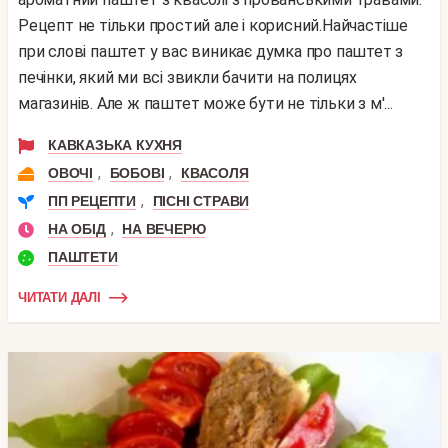
Рецепт не тільки простий але і корисний.Найчастіше
при слові паштет у вас виникає думка про паштет з
печінки, який ми всі звикли бачити на полицях
магазинів. Але ж паштет може бути не тільки з м'...
КАВКАЗЬКА КУХНЯ
,
,
ОВОЧІ
БОБОВІ
КВАСОЛЯ
,
ПП РЕЦЕПТИ
ПІСНІ СТРАВИ
,
НА ОБІД
НА ВЕЧЕРЮ
ПАШТЕТИ
ЧИТАТИ ДАЛІ