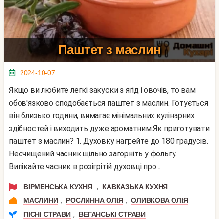
Паштет з маслин
2024-10-07
Якщо ви любите легкі закуски з ягід і овочів, то вам
обов'язково сподобається паштет з маслин. Готується
він близько години, вимагає мінімальних кулінарних
здібностей і виходить дуже ароматним.Як приготувати
паштет з маслин? 1. Духовку нагрейте до 180 градусів.
Неочищений часник щільно загорніть у фольгу.
Випікайте часник в розігрітій духовці про...
,
ВІРМЕНСЬКА КУХНЯ
КАВКАЗЬКА КУХНЯ
,
,
МАСЛИНИ
РОСЛИННА ОЛІЯ
ОЛИВКОВА ОЛІЯ
,
ПІСНІ СТРАВИ
ВЕГАНСЬКІ СТРАВИ