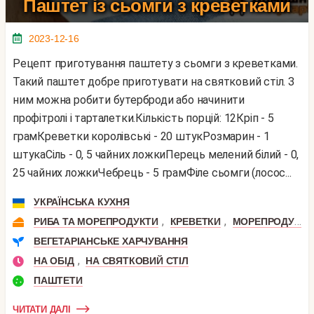
Паштет із сьомги з креветками
2023-12-16
Рецепт приготування паштету з сьомги з креветками.
Такий паштет добре приготувати на святковий стіл. З
ним можна робити бутерброди або начинити
профітролі і тарталетки.Кількість порцій: 12Кріп - 5
грамКреветки королівські - 20 штукРозмарин - 1
штукаСіль - 0, 5 чайних ложкиПерець мелений білий - 0,
25 чайних ложкиЧебрець - 5 грамФіле сьомги (лосос...
УКРАЇНСЬКА КУХНЯ
,
,
РИБА ТА МОРЕПРОДУКТИ
КРЕВЕТКИ
МОРЕПРОДУКТИ
ВЕГЕТАРІАНСЬКЕ ХАРЧУВАННЯ
,
НА ОБІД
НА СВЯТКОВИЙ СТІЛ
ПАШТЕТИ
ЧИТАТИ ДАЛІ