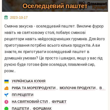
Оселедцевий паштет
2023-10-17
Смачна закуска - оселедцевий паштет. Викличе фурор
навіть на святковому столі, побалує смакові
рецептори навіть найдосвідченіших гурманів. Для його
приготування потрібно всього кілька продуктів..А ви
знаєте, як приготувати оселедцевий паштет в
домашніх умовах? Це просто і швидко, якщо у вас під
рукою буде готове філе оселедця, плавлений сир,
розм...
УКРАЇНСЬКА КУХНЯ
,
,
РИБА ТА МОРЕПРОДУКТИ
МОЛОЧНІ ПРОДУКТИ
ВЕРШКОВЕ МАСЛО
ПП РЕЦЕПТИ
,
НА СВЯТКОВИЙ СТІЛ
ФУРШЕТ
,
ПАШТЕТИ
ФОРШМАК