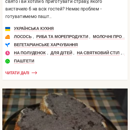
свято і ви хотіли б приготувати страву, якого
вистачило б на всіх гостей? Немає проблем -
готуватимемо пашт...
УКРАЇНСЬКА КУХНЯ
,
,
ЛОСОСЬ
РИБА ТА МОРЕПРОДУКТИ
МОЛОЧНІ ПРОДУКТИ
ВЕГЕТАРІАНСЬКЕ ХАРЧУВАННЯ
,
,
,
НА ПОЛУДЕНОК
ДЛЯ ДІТЕЙ
НА СВЯТКОВИЙ СТІЛ
НА
ПАШТЕТИ
ЧИТАТИ ДАЛІ