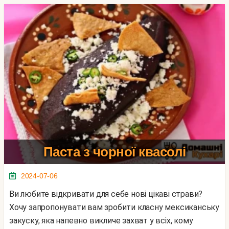
Паста з чорної квасолі
2024-07-06
Ви любите відкривати для себе нові цікаві страви?
Хочу запропонувати вам зробити класну мексиканську
закуску, яка напевно викличе захват у всіх, кому