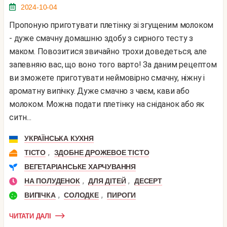
2024-10-04
Пропоную приготувати плетінку зі згущеним молоком
- дуже смачну домашню здобу з сирного тесту з
маком. Повозитися звичайно трохи доведеться, але
запевняю вас, що воно того варто! За даним рецептом
ви зможете приготувати неймовірно смачну, ніжну і
ароматну випічку. Дуже смачно з чаєм, кави або
молоком. Можна подати плетінку на сніданок або як
ситн...
УКРАЇНСЬКА КУХНЯ
,
ТІСТО
ЗДОБНЕ ДРОЖЕВОЕ ТІСТО
ВЕГЕТАРІАНСЬКЕ ХАРЧУВАННЯ
,
,
НА ПОЛУДЕНОК
ДЛЯ ДІТЕЙ
ДЕСЕРТ
,
,
ВИПІЧКА
СОЛОДКЕ
ПИРОГИ
ЧИТАТИ ДАЛІ