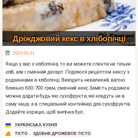
Дріжджовий кекс в хлібопічці
2023-02-21
Якщо у вас є хлібопічка, то ви можете спекти не тільки
хліб, але і смачний десерт. Поділюся рецептом кексу з
родзинками в хлібопічці. Виходить невеликий, вагою
близько 600-700 грам, смачний кекс.Замість родзинок
можна додати будь-які сухофрукти, які кладуть не в
саму чашу, а в спеціальний контейнер для сухофруктів.
Додайте корицю, щоб випічка бул...
УКРАЇНСЬКА КУХНЯ
,
ТІСТО
ЗДОБНЕ ДРОЖЕВОЕ ТІСТО