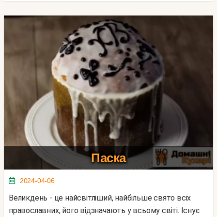
Паска
2024-04-06
Великдень - це найсвітліший, найбільше свято всіх
православних, його відзначають у всьому світі. Існує