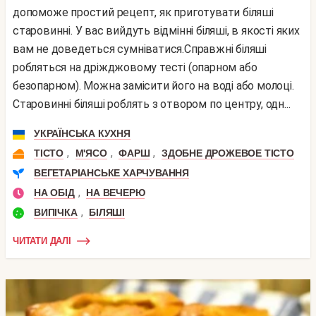
допоможе простий рецепт, як приготувати біляші
старовинні. У вас вийдуть відмінні біляші, в якості яких
вам не доведеться сумніватися.Справжні біляші
робляться на дріжджовому тесті (опарном або
безопарном). Можна замісити його на воді або молоці.
Старовинні біляші роблять з отвором по центру, одн...
УКРАЇНСЬКА КУХНЯ
,
,
,
ТІСТО
М'ЯСО
ФАРШ
ЗДОБНЕ ДРОЖЕВОЕ ТІСТО
ВЕГЕТАРІАНСЬКЕ ХАРЧУВАННЯ
,
НА ОБІД
НА ВЕЧЕРЮ
,
ВИПІЧКА
БІЛЯШІ
ЧИТАТИ ДАЛІ