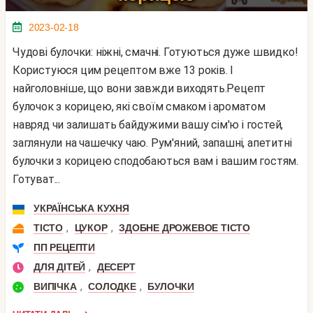
2023-02-18
Чудові булочки: ніжні, смачні. Готуються дуже швидко!
Користуюся цим рецептом вже 13 років. І
найголовніше, що вони завжди виходять.Рецепт
булочок з корицею, які своїм смаком і ароматом
навряд чи залишать байдужими вашу сім'ю і гостей,
заглянули на чашечку чаю. Рум'яний, запашні, апетитні
булочки з корицею сподобаються вам і вашим гостям.
Готуват...
УКРАЇНСЬКА КУХНЯ
,
,
ТІСТО
ЦУКОР
ЗДОБНЕ ДРОЖЕВОЕ ТІСТО
ПП РЕЦЕПТИ
,
ДЛЯ ДІТЕЙ
ДЕСЕРТ
,
,
ВИПІЧКА
СОЛОДКЕ
БУЛОЧКИ