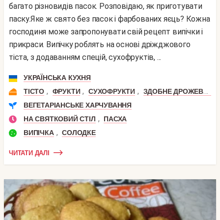
багато різновидів пасок. Розповідаю, як приготувати
паску.Яке ж свято без пасок і фарбованих яєць? Кожна
господиня може запропонувати свій рецепт випічки і
прикраси. Випічку роблять на основі дріжджового
тіста, з додаванням спецій, сухофруктів, ...
УКРАЇНСЬКА КУХНЯ
,
,
,
ТІСТО
ФРУКТИ
СУХОФРУКТИ
ЗДОБНЕ ДРОЖЕВОЕ ТІСТО
ВЕГЕТАРІАНСЬКЕ ХАРЧУВАННЯ
,
НА СВЯТКОВИЙ СТІЛ
ПАСХА
,
ВИПІЧКА
СОЛОДКЕ
ЧИТАТИ ДАЛІ