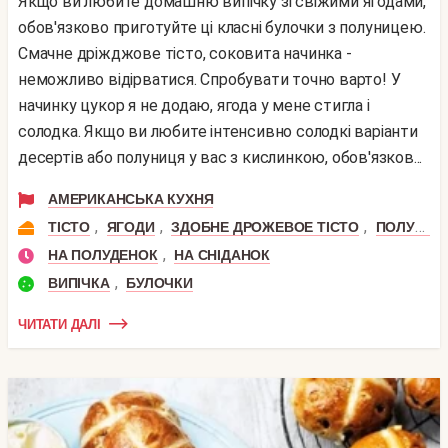
Якщо ви любите домашню випічку зі свіжими ягодами,
обов'язково приготуйте ці класні булочки з полуницею.
Смачне дріжджове тісто, соковита начинка -
неможливо відірватися. Спробувати точно варто! У
начинку цукор я не додаю, ягода у мене стигла і
солодка. Якщо ви любите інтенсивно солодкі варіанти
десертів або полуниця у вас з кислинкою, обов'язков...
АМЕРИКАНСЬКА КУХНЯ
,
,
,
ТІСТО
ЯГОДИ
ЗДОБНЕ ДРОЖЕВОЕ ТІСТО
ПОЛУНИЦЯ
,
НА ПОЛУДЕНОК
НА СНІДАНОК
,
ВИПІЧКА
БУЛОЧКИ
ЧИТАТИ ДАЛІ