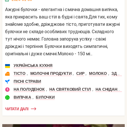
Ажурні булочки - елегантна і смачна домашня випічка,
яка прикрасить ваш стіл в будні і свята.Для тих, кому
знайоме здобне, дріжджове тісто, приготувати ажурні
булочки не складе особливих труднощів. Складного
тут нічого немає. Головна запорука успіху - свіжі
дріжджі і терпіння. Булочки виходять симпатичні,
оригінальні і дуже смачні.Молоко - 150 мі...
УКРАЇНСЬКА КУХНЯ
,
,
,
,
ТІСТО
МОЛОЧНІ ПРОДУКТИ
СИР
МОЛОКО
ЗДОБНЕ ДРОЖЕВОЕ ТІСТО
ПІСНІ СТРАВИ
,
,
НА ПОЛУДЕНОК
НА СВЯТКОВИЙ СТІЛ
НА СНІДАНОК
,
ВИПІЧКА
БУЛОЧКИ
ЧИТАТИ ДАЛІ