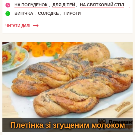
,
,
,
НА ПОЛУДЕНОК
ДЛЯ ДІТЕЙ
НА СВЯТКОВИЙ СТІЛ
ДЕ
,
,
ВИПІЧКА
СОЛОДКЕ
ПИРОГИ
ЧИТАТИ ДАЛІ
Плетінка зі згущеним молоком