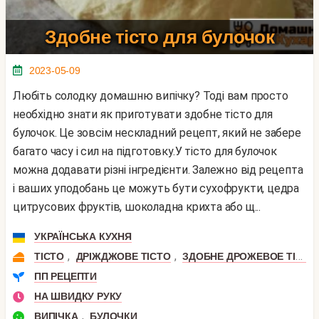
Здобне тісто для булочок
2023-05-09
Любіть солодку домашню випічку? Тоді вам просто
необхідно знати як приготувати здобне тісто для
булочок. Це зовсім нескладний рецепт, який не забере
багато часу і сил на підготовку.У тісто для булочок
можна додавати різні інгредієнти. Залежно від рецепта
і ваших уподобань це можуть бути сухофрукти, цедра
цитрусових фруктів, шоколадна крихта або щ...
УКРАЇНСЬКА КУХНЯ
,
,
ТІСТО
ДРІЖДЖОВЕ ТІСТО
ЗДОБНЕ ДРОЖЕВОЕ ТІСТО
ПП РЕЦЕПТИ
НА ШВИДКУ РУКУ
,
ВИПІЧКА
БУЛОЧКИ