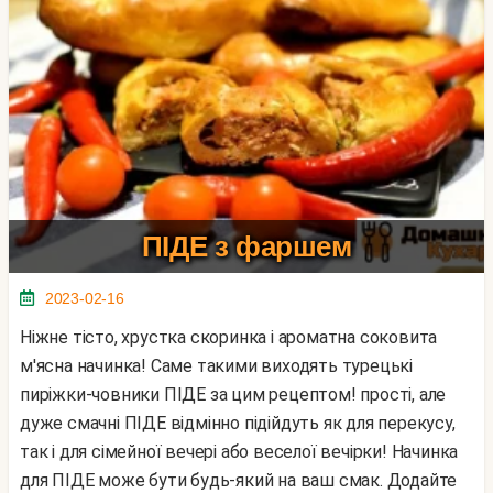
ПІДЕ з фаршем
2023-02-16
Ніжне тісто, хрустка скоринка і ароматна соковита
м'ясна начинка! Саме такими виходять турецькі
пиріжки-човники ПІДЕ за цим рецептом! прості, але
дуже смачні ПІДЕ відмінно підійдуть як для перекусу,
так і для сімейної вечері або веселої вечірки! Начинка
для ПІДЕ може бути будь-який на ваш смак. Додайте