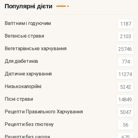
Популярні дієти
Вагітним і годуючим
1187
Веганські страви
2103
Вегетаріанське харчування
25746
Для діабетиків
774
Дієтичне харчування
11274
Низькокалорійні
5242
Пісні страви
14849
Рецепти Правильного Харчування
5047
Рецепти без глютену
56
Рецепти без шкоди
675