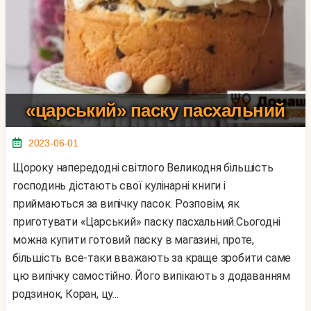
«царський» паску пасхальний
2023-06-01
Щороку напередодні світлого Великодня більшість
господинь дістають свої кулінарні книги і
приймаються за випічку пасок. Розповім, як
приготувати «Царський» паску пасхальний.Сьогодні
можна купити готовий паску в магазині, проте,
більшість все-таки вважають за краще зробити саме
цю випічку самостійно. Його випікають з додаванням
родзинок, Коран, цу...