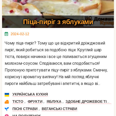
Піца-пиріг з яблуками
2024-02-12
Чому піца-пиріг? Тому що це відкритий дріжджовий
пиріг, який робиться за подобою піци. Круглий шар
тіста, поверх начинка і все це поливається згущеним
молоком-соусом. Сподіваюся, вам сподобається!
Пропоную приготувати піцу-пиріг з яблуками. Смачну,
корисну і ароматну випічку! На мій погляд яблучні
пироги найбільш затребувані і апетитні, а якщо ві...
УКРАЇНСЬКА КУХНЯ
,
,
,
ТІСТО
ФРУКТИ
ЯБЛУКА
ЗДОБНЕ ДРОЖЕВОЕ ТІСТО
,
ПІСНІ СТРАВИ
ВЕГАНСЬКІ СТРАВИ