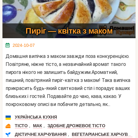
Пиріг — квітка з маком
2024-10-07
Домашня випічка з маком завжди поза конкуренцією.
Повітряне, ніжне тісто, а незвичайний аромат такого
пирога нікого не залишить байдужим.Ароматний,
пишний, повітряний пиріг-квітка з маком! Така випічка
прикрасить будь-який святковий стіл і порадує ваших
близьких і гостей. Подавайте до чаю, кава, какао. У
покроковому описі ви побачите детально, як...
УКРАЇНСЬКА КУХНЯ
,
,
ТІСТО
МАК
ЗДОБНЕ ДРОЖЕВОЕ ТІСТО
,
ДІЄТИЧНЕ ХАРЧУВАННЯ
ВЕГЕТАРІАНСЬКЕ ХАРЧУВАННЯ