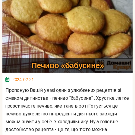
Печиво «бабусине»
2024-02-21
Пропоную Вашій увазі один з улюблених рецептів зі
смаком дитинства - печиво "бабусине" . Хрустке, легке
і розсипчасте печиво, яке тане в роті.Готується це
печиво дуже легко і інгредієнти для нього завжди
можна знайти у себе в холодильнику. Ну а головне
достоїнство рецепта - це те, що тісто можна