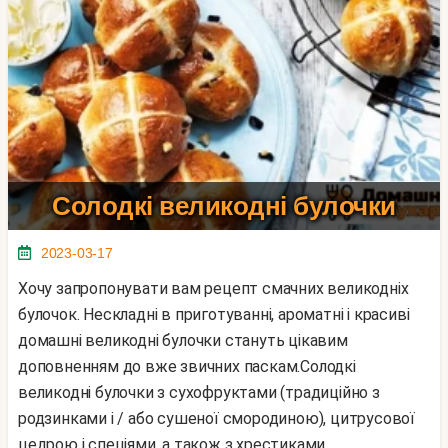
Солодкі великодні булочки
2023-03-17
Хочу запропонувати вам рецепт смачних великодніх
булочок. Нескладні в приготуванні, ароматні і красиві
домашні великодні булочки стануть цікавим
доповненням до вже звичних паскам.Солодкі
великодні булочки з сухофруктами (традиційно з
родзинками і / або сушеної смородиною), цитрусової
цедрою і спеціями, а також з хрестиками,