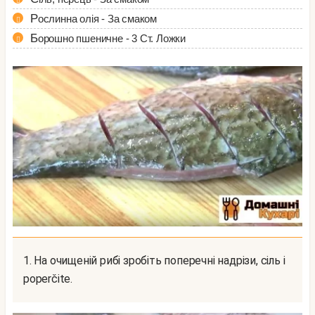
Рослинна олія - За смаком
Борошно пшеничне - 3 Ст. Ложки
1. На очищеній рибі зробіть поперечні надрізи, сіль і
poperčite.