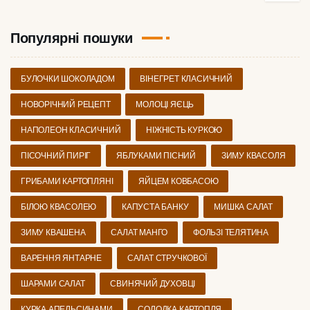
Популярні пошуки
БУЛОЧКИ ШОКОЛАДОМ
ВІНЕГРЕТ КЛАСИЧНИЙ
НОВОРІЧНИЙ РЕЦЕПТ
МОЛОЦІ ЯЄЦЬ
НАПОЛЕОН КЛАСИЧНИЙ
НІЖНІСТЬ КУРКОЮ
ПІСОЧНИЙ ПИРІГ
ЯБЛУКАМИ ПІСНИЙ
ЗИМУ КВАСОЛЯ
ГРИБАМИ КАРТОПЛЯНІ
ЯЙЦЕМ КОВБАСОЮ
БІЛОЮ КВАСОЛЕЮ
КАПУСТА БАНКУ
МИШКА САЛАТ
ЗИМУ КВАШЕНА
САЛАТ МАНГО
ФОЛЬЗІ ТЕЛЯТИНА
ВАРЕННЯ ЯНТАРНЕ
САЛАТ СТРУЧКОВОЇ
ШАРАМИ САЛАТ
СВИНЯЧИЙ ДУХОВЦІ
КУРКА АПЕЛЬСИНАМИ
СОЛОДКА КАРТОПЛЯ