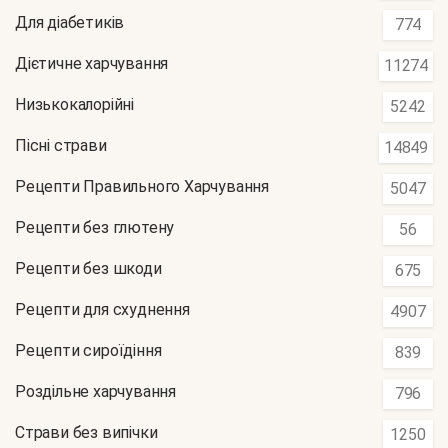
Для діабетиків
774
Дієтичне харчування
11274
Низькокалорійні
5242
Пісні страви
14849
Рецепти Правильного Харчування
5047
Рецепти без глютену
56
Рецепти без шкоди
675
Рецепти для схуднення
4907
Рецепти сироїдіння
839
Роздільне харчування
796
Страви без випічки
1250