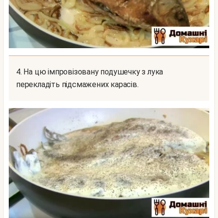
4. На цю імпровізовану подушечку з лука
перекладіть підсмажених карасів.