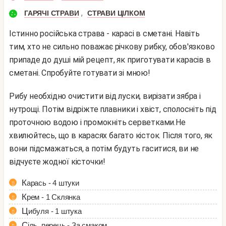
,
ГАРЯЧІ СТРАВИ
СТРАВИ ЦІЛКОМ
Істинно російська страва - карасі в сметані. Навіть
тим, хто не сильно поважає річкову рибку, обов'язково
припаде до душі мій рецепт, як приготувати карасів в
сметані. Спробуйте готувати зі мною!
Рибу необхідно очистити від луски, вирізати зябра і
нутрощі. Потім відріжте плавники і хвіст, сполосніть під
проточною водою і промокніть серветками.
Не
хвилюйтесь, що в карасях багато кісток. Після того, як
вони підсмажаться, а потім будуть гаситися, ви не
відчуєте жодної кісточки!
Карась - 4 штуки
Крем - 1 Склянка
Цибуля - 1 штука
Сіль, перець - За смаком