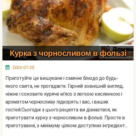
Курка з чорносливом в фользі
2024-07-29
Приготуйте це вишукане і смачне блюдо до будь-
якого свята, не прогадаєте. Гарний зовнішній вигляд,
ніжне і соковите куряче м'ясо з легкою кислинкою і
ароматом чорносливу підкорять і вас, і ваших
гостей.Сьогодні з цього рецепта ви дізнаєтеся, як
приготувати курку з чорносливом в фользі. Просте в
приготуванні, з мінімуму цілком доступних інгредієнт...