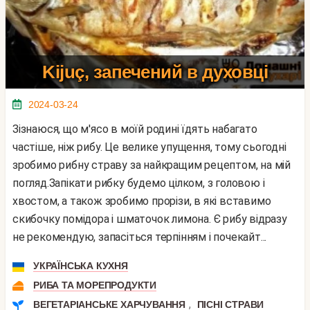
Kijuç, запечений в духовці
2024-03-24
Зізнаюся, що м'ясо в моїй родині їдять набагато
частіше, ніж рибу. Це велике упущення, тому сьогодні
зробимо рибну страву за найкращим рецептом, на мій
погляд.Запікати рибку будемо цілком, з головою і
хвостом, а також зробимо прорізи, в які вставимо
скибочку помідора і шматочок лимона. Є рибу відразу
не рекомендую, запасіться терпінням і почекайт...
УКРАЇНСЬКА КУХНЯ
РИБА ТА МОРЕПРОДУКТИ
,
ВЕГЕТАРІАНСЬКЕ ХАРЧУВАННЯ
ПІСНІ СТРАВИ