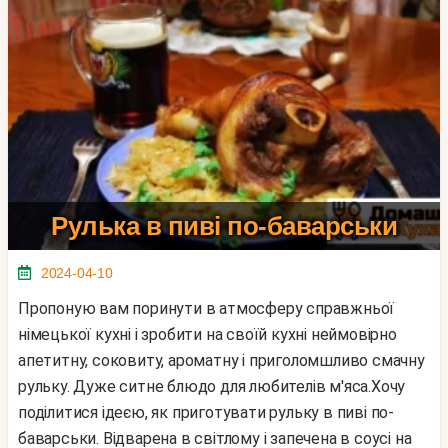
Рулька в пиві по-баварськи
2024-04-10
Пропоную вам поринути в атмосферу справжньої
німецької кухні і зробити на своїй кухні неймовірно
апетитну, соковиту, ароматну і приголомшливо смачну
рульку. Дуже ситне блюдо для любителів м'яса.Хочу
поділитися ідеєю, як приготувати рульку в пиві по-
баварськи. Відварена в світлому і запечена в соусі на