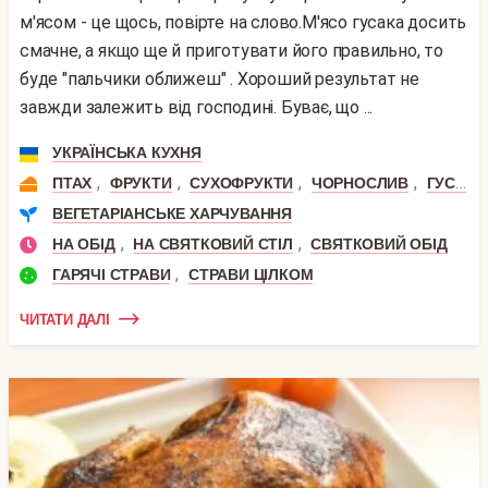
м'ясом - це щось, повірте на слово.М'ясо гусака досить
смачне, а якщо ще й приготувати його правильно, то
буде "пальчики оближеш" . Хороший результат не
завжди залежить від господині. Буває, що ...
УКРАЇНСЬКА КУХНЯ
,
,
,
,
ПТАХ
ФРУКТИ
СУХОФРУКТИ
ЧОРНОСЛИВ
ГУСЬ
ВЕГЕТАРІАНСЬКЕ ХАРЧУВАННЯ
,
,
НА ОБІД
НА СВЯТКОВИЙ СТІЛ
СВЯТКОВИЙ ОБІД
,
ГАРЯЧІ СТРАВИ
СТРАВИ ЦІЛКОМ
ЧИТАТИ ДАЛІ