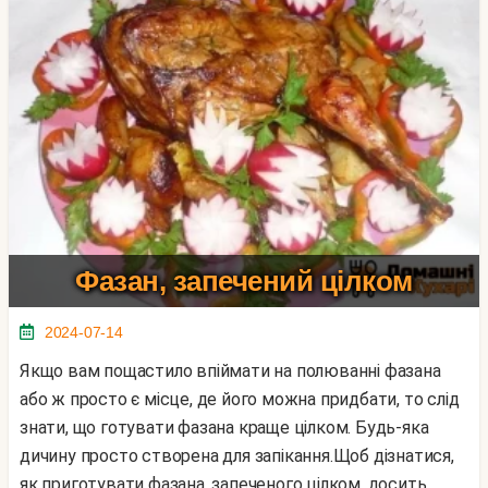
Фазан, запечений цілком
2024-07-14
Якщо вам пощастило впіймати на полюванні фазана
або ж просто є місце, де його можна придбати, то слід
знати, що готувати фазана краще цілком. Будь-яка
дичину просто створена для запікання.Щоб дізнатися,
як приготувати фазана, запеченого цілком, досить