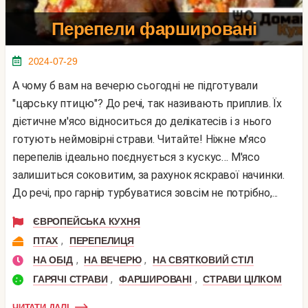
Перепели фаршировані
2024-07-29
А чому б вам на вечерю сьогодні не підготували
"царську птицю"? До речі, так називають приплив. Їх
дієтичне м'ясо відноситься до делікатесів і з нього
готують неймовірні страви. Читайте! Ніжне м'ясо
перепелів ідеально поєднується з кускус… М'ясо
залишиться соковитим, за рахунок яскравої начинки.
До речі, про гарнір турбуватися зовсім не потрібно,...
ЄВРОПЕЙСЬКА КУХНЯ
,
ПТАХ
ПЕРЕПЕЛИЦЯ
,
,
НА ОБІД
НА ВЕЧЕРЮ
НА СВЯТКОВИЙ СТІЛ
,
,
ГАРЯЧІ СТРАВИ
ФАРШИРОВАНІ
СТРАВИ ЦІЛКОМ
ЧИТАТИ ДАЛІ