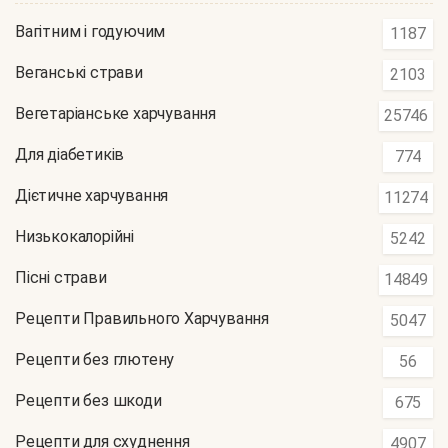
Вагітним і годуючим
1187
Веганські страви
2103
Вегетаріанське харчування
25746
Для діабетиків
774
Дієтичне харчування
11274
Низькокалорійні
5242
Пісні страви
14849
Рецепти Правильного Харчування
5047
Рецепти без глютену
56
Рецепти без шкоди
675
Рецепти для схуднення
4907