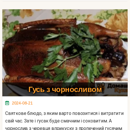
Гусь з чорносливом
2024-08-21
Святкове блюдо, з яким варто повозитися і витратити
свій час. Зате і гусак буде смачним і соковитим. А
чорнослив з черевця вприкуску з пропечений гусячим