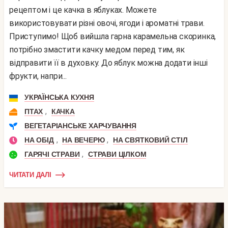
рецептом і це качка в яблуках. Можете
використовувати різні овочі, ягоди і ароматні трави.
Приступимо! Щоб вийшла гарна карамельна скоринка,
потрібно змастити качку медом перед тим, як
відправити її в духовку. До яблук можна додати інші
фрукти, напри...
УКРАЇНСЬКА КУХНЯ
,
ПТАХ
КАЧКА
ВЕГЕТАРІАНСЬКЕ ХАРЧУВАННЯ
,
,
НА ОБІД
НА ВЕЧЕРЮ
НА СВЯТКОВИЙ СТІЛ
,
ГАРЯЧІ СТРАВИ
СТРАВИ ЦІЛКОМ
ЧИТАТИ ДАЛІ