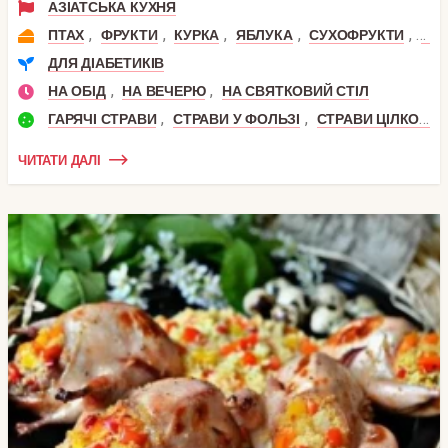
АЗІАТСЬКА КУХНЯ
,
,
,
,
,
ПТАХ
ФРУКТИ
КУРКА
ЯБЛУКА
СУХОФРУКТИ
ЧО
ДЛЯ ДІАБЕТИКІВ
,
,
НА ОБІД
НА ВЕЧЕРЮ
НА СВЯТКОВИЙ СТІЛ
,
,
ГАРЯЧІ СТРАВИ
СТРАВИ У ФОЛЬЗІ
СТРАВИ ЦІЛКОМ
ЧИТАТИ ДАЛІ