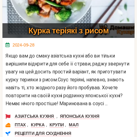
Курка теріякі з рисом
2024-09-28
Якщо вам до смаку азіатська кухні або ви тільки
вирішили відкрити для себе її страви, раджу звернути
увагу на цей досить простий варіант, як приготувати
курку терияки з рисом.Соус теріякі, напевно, знають
навіть ті, хто жодного разу його пробував. Хочете
повторити на своїй кухні родзинку японської кухні?
Немає нічого простіше! Маринована в соусі ...
,
АЗІАТСЬКА КУХНЯ
ЯПОНСЬКА КУХНЯ
,
,
,
ПТАХ
КУРКА
КРУПИ
МАЛ
РЕЦЕПТИ ДЛЯ СХУДНЕННЯ