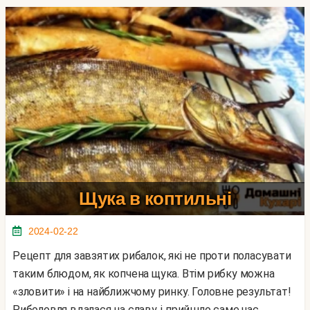
Щука в коптильні
2024-02-22
Рецепт для завзятих рибалок, які не проти поласувати
таким блюдом, як копчена щука. Втім рибку можна
«зловити» і на найближчому ринку. Головне результат!
Риболовля вдалася на славу, і прийшло саме час