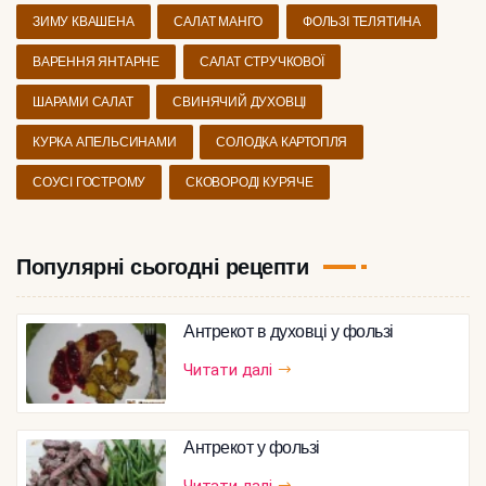
ЗИМУ КВАШЕНА
САЛАТ МАНГО
ФОЛЬЗІ ТЕЛЯТИНА
ВАРЕННЯ ЯНТАРНЕ
САЛАТ СТРУЧКОВОЇ
ШАРАМИ САЛАТ
СВИНЯЧИЙ ДУХОВЦІ
КУРКА АПЕЛЬСИНАМИ
СОЛОДКА КАРТОПЛЯ
СОУСІ ГОСТРОМУ
СКОВОРОДІ КУРЯЧЕ
Популярні сьогодні рецепти
Антрекот в духовці у фользі
Читати далі
Антрекот у фользі
Читати далі