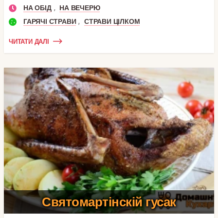
,
НА ОБІД
НА ВЕЧЕРЮ
,
ГАРЯЧІ СТРАВИ
СТРАВИ ЦІЛКОМ
ЧИТАТИ ДАЛІ
Святомартінскій гусак