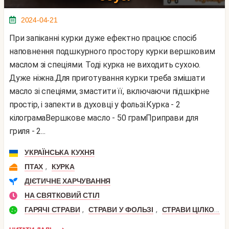
2024-04-21
При запіканні курки дуже ефектно працює спосіб
наповнення подшкурного простору курки вершковим
маслом зі спеціями. Тоді курка не виходить сухою.
Дуже ніжна.Для приготування курки треба змішати
масло зі спеціями, змастити її, включаючи підшкірне
простір, і запекти в духовці у фользі.Курка - 2
кілограмаВершкове масло - 50 грамПриправи для
гриля - 2...
УКРАЇНСЬКА КУХНЯ
,
ПТАХ
КУРКА
ДІЄТИЧНЕ ХАРЧУВАННЯ
НА СВЯТКОВИЙ СТІЛ
,
,
ГАРЯЧІ СТРАВИ
СТРАВИ У ФОЛЬЗІ
СТРАВИ ЦІЛКОМ