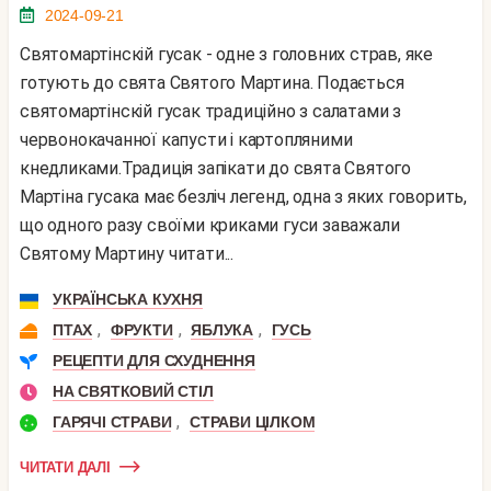
2024-09-21
Святомартінскій гусак - одне з головних страв, яке
готують до свята Святого Мартина. Подається
святомартінскій гусак традиційно з салатами з
червонокачанної капусти і картопляними
кнедликами.Традиція запікати до свята Святого
Мартіна гусака має безліч легенд, одна з яких говорить,
що одного разу своїми криками гуси заважали
Святому Мартину читати...
УКРАЇНСЬКА КУХНЯ
,
,
,
ПТАХ
ФРУКТИ
ЯБЛУКА
ГУСЬ
РЕЦЕПТИ ДЛЯ СХУДНЕННЯ
НА СВЯТКОВИЙ СТІЛ
,
ГАРЯЧІ СТРАВИ
СТРАВИ ЦІЛКОМ
ЧИТАТИ ДАЛІ