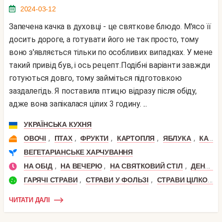
2024-03-12
Запечена качка в духовці - це святкове блюдо. М'ясо її
досить дороге, а готувати його не так просто, тому
воно з'являється тільки по особливих випадках. У мене
такий привід був, і ось рецепт.Подібні варіанти завжди
готуються довго, тому займіться підготовкою
заздалегідь. Я поставила птицю відразу після обіду,
адже вона запікалася цілих 3 годину. ...
УКРАЇНСЬКА КУХНЯ
,
,
,
,
,
ОВОЧІ
ПТАХ
ФРУКТИ
КАРТОПЛЯ
ЯБЛУКА
КАЧКА
ВЕГЕТАРІАНСЬКЕ ХАРЧУВАННЯ
,
,
,
НА ОБІД
НА ВЕЧЕРЮ
НА СВЯТКОВИЙ СТІЛ
ДЕНЬ НАРОДЖЕННЯ
,
,
ГАРЯЧІ СТРАВИ
СТРАВИ У ФОЛЬЗІ
СТРАВИ ЦІЛКОМ
ЧИТАТИ ДАЛІ