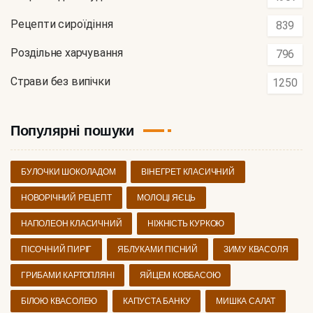
Рецепти сироїдіння
839
Роздільне харчування
796
Страви без випічки
1250
Популярні пошуки
БУЛОЧКИ ШОКОЛАДОМ
ВІНЕГРЕТ КЛАСИЧНИЙ
НОВОРІЧНИЙ РЕЦЕПТ
МОЛОЦІ ЯЄЦЬ
НАПОЛЕОН КЛАСИЧНИЙ
НІЖНІСТЬ КУРКОЮ
ПІСОЧНИЙ ПИРІГ
ЯБЛУКАМИ ПІСНИЙ
ЗИМУ КВАСОЛЯ
ГРИБАМИ КАРТОПЛЯНІ
ЯЙЦЕМ КОВБАСОЮ
БІЛОЮ КВАСОЛЕЮ
КАПУСТА БАНКУ
МИШКА САЛАТ