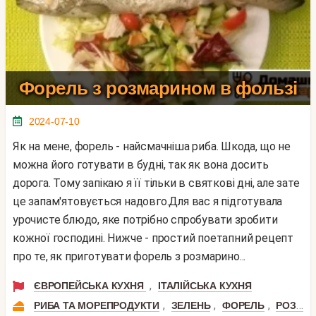
Форель з розмарином в фользі
2024-07-10
Як на мене, форель - найсмачніша риба. Шкода, що не
можна його готувати в будні, так як вона досить
дорога. Тому запікаю я її тільки в святкові дні, але зате
це запам'ятовується надовго.Для вас я підготувала
урочисте блюдо, яке потрібно спробувати зробити
кожної господині. Нижче - простий поетапний рецепт
про те, як приготувати форель з розмарино...
,
ЄВРОПЕЙСЬКА КУХНЯ
ІТАЛІЙСЬКА КУХНЯ
,
,
,
РИБА ТА МОРЕПРОДУКТИ
ЗЕЛЕНЬ
ФОРЕЛЬ
РОЗМАРИН