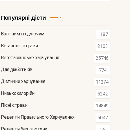
Популярні дієти
Вагітним і годуючим
1187
Веганські страви
2103
Вегетаріанське харчування
25746
Для діабетиків
774
Дієтичне харчування
11274
Низькокалорійні
5242
Пісні страви
14849
Рецепти Правильного Харчування
5047
Рецепти без глютену
56