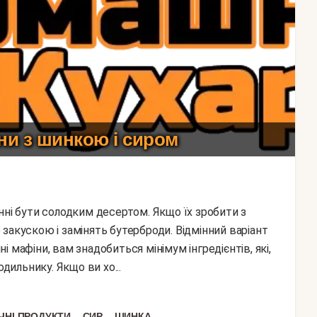
ни з шинкою і сиром
закускою і замінять бутерброди. Відмінний варіант
 мафіни, вам знадобиться мінімум інгредієнтів, які,
одильнику. Якщо ви хо...
,
,
НІ ПРОДУКТИ
СИР
ШИНКА