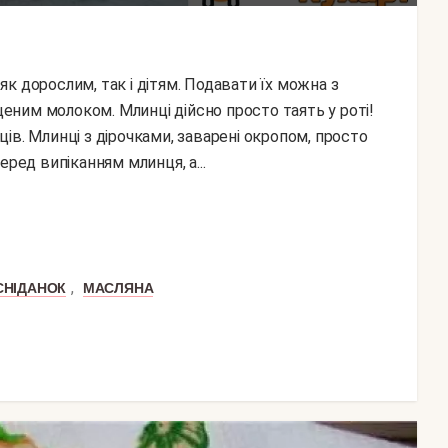
ним молоком. Млинці дійсно просто таять у роті!
ів. Млинці з дірочками, заварені окропом, просто
еред випіканням млинця, а...
,
СНІДАНОК
МАСЛЯНА