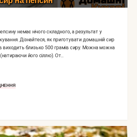
сир на пепсин
ікування. Дізнайтеся, як приготувати домашній сир
тів виходить близько 500 грамів сиру. Можна можна
(натираючи його сіллю). От...
ДНЕННЯ