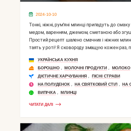
2024-10-10
Тонкі, ніжні, рум'яні млинці припадуть до смаку як дорослим, так і дітям. Подавати їх можна з
медом, варенням, джемом, сметаною або згуще
Простий рецепт шалено смачних і ніжних млинц
таять у роті! Я сковороду змащую кожен раз, п
УКРАЇНСЬКА КУХНЯ
,
,
БОРОШНО
МОЛОЧНІ ПРОДУКТИ
МОЛОКО
,
ДІЄТИЧНЕ ХАРЧУВАННЯ
ПІСНІ СТРАВИ
,
,
НА ПОЛУДЕНОК
НА СВЯТКОВИЙ СТІЛ
НА 
,
ВИПІЧКА
МЛИНЦІ
ЧИТАТИ ДАЛІ