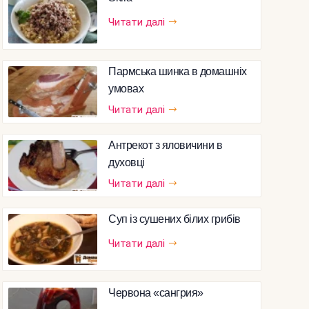
Читати далі
Пармська шинка в домашніх
умовах
Читати далі
Антрекот з яловичини в
духовці
Читати далі
Суп із сушених білих грибів
Читати далі
Червона «сангрия»