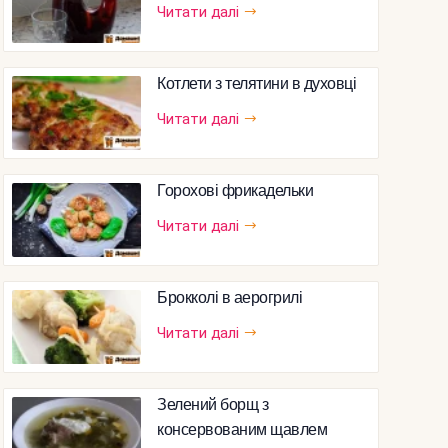
Читати далі
Котлети з телятини в духовці
Читати далі
Горохові фрикадельки
Читати далі
Брокколі в аерогрилі
Читати далі
Зелений борщ з
консервованим щавлем