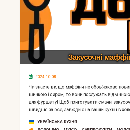
Закусочні маффі
2024-10-09
Чи знаєте ви, що маффіни не обов'язково повинні бути солодким десертом. Якщо їх зробити з
шинкою і сиром, то вони послужать відмінною 
для фуршету! Щоб приготувати смачні закусочні
швидше за все, завжди є на вашій кухні і в хол
УКРАЇНСЬКА КУХНЯ
,
,
,
БОРОШНО
М'ЯСО
СУБПРОДУКТИ
МОЛОЧ