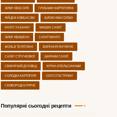
ЗИМУ КВАСОЛЯ
ГРИБАМИ КАРТОПЛЯНІ
ЯЙЦЕМ КОВБАСОЮ
БІЛОЮ КВАСОЛЕЮ
КАПУСТА БАНКУ
МИШКА САЛАТ
ЗИМУ КВАШЕНА
САЛАТ МАНГО
ФОЛЬЗІ ТЕЛЯТИНА
ВАРЕННЯ ЯНТАРНЕ
САЛАТ СТРУЧКОВОЇ
ШАРАМИ САЛАТ
СВИНЯЧИЙ ДУХОВЦІ
КУРКА АПЕЛЬСИНАМИ
СОЛОДКА КАРТОПЛЯ
СОУСІ ГОСТРОМУ
СКОВОРОДІ КУРЯЧЕ
Популярні сьогодні рецепти