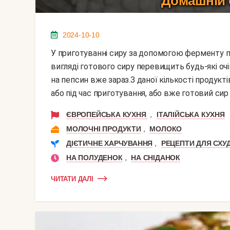
Домашній 
2024-10-10
У приготуванні сиру за допомогою ферменту пепсину немає нічого складного, а результат у
вигляді готового сиру перевищить будь-які оч
на пепсин вже зараз.З даної кількості продук
або під час приготування, або вже готовий сир 
,
ЄВРОПЕЙСЬКА КУХНЯ
ІТАЛІЙСЬКА КУХНЯ
,
МОЛОЧНІ ПРОДУКТИ
МОЛОКО
,
ДІЄТИЧНЕ ХАРЧУВАННЯ
РЕЦЕПТИ ДЛЯ СХУ
,
НА ПОЛУДЕНОК
НА СНІДАНОК
ЧИТАТИ ДАЛІ