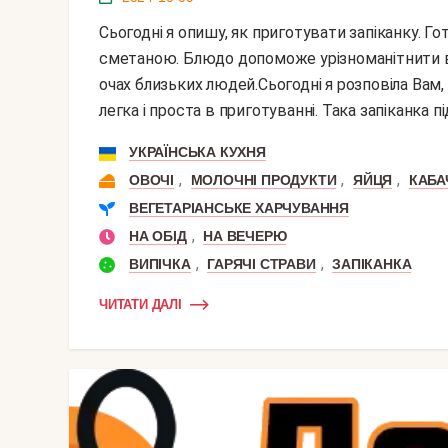
Сьогодні я опишу, як приготувати запіканку. Готувати будемо запіканку з кабачків з сиром і
сметаною. Блюдо допоможе урізноманітнити ва
очах близьких людей.Сьогодні я розповіла Вам, 
легка і проста в приготуванні. Така запіканка пі
УКРАЇНСЬКА КУХНЯ
,
,
,
ОВОЧІ
МОЛОЧНІ ПРОДУКТИ
ЯЙЦЯ
КАБА
ВЕГЕТАРІАНСЬКЕ ХАРЧУВАННЯ
,
НА ОБІД
НА ВЕЧЕРЮ
,
,
ВИПІЧКА
ГАРЯЧІ СТРАВИ
ЗАПІКАНКА
ЧИТАТИ ДАЛІ