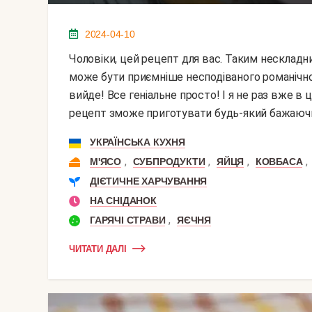
2024-04-10
Чоловіки, цей рецепт для вас. Таким нескладним стравою, можна здивувати улюблених. А що
може бути приємніше несподіваного романічног
вийде! Все геніальне просто! І я не раз вже в
рецепт зможе приготувати будь-який бажаючий.
УКРАЇНСЬКА КУХНЯ
,
,
,
,
М'ЯСО
СУБПРОДУКТИ
ЯЙЦЯ
КОВБАСА
ДІЄТИЧНЕ ХАРЧУВАННЯ
НА СНІДАНОК
,
ГАРЯЧІ СТРАВИ
ЯЄЧНЯ
ЧИТАТИ ДАЛІ