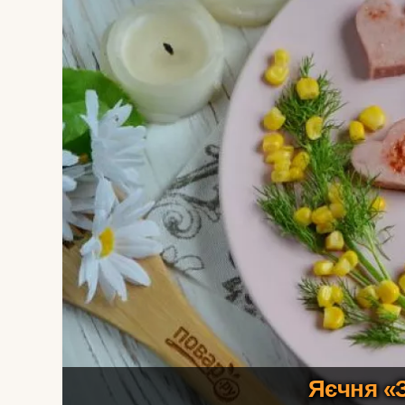
Яєчня «З