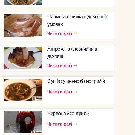
Пармська шинка в домашніх
умовах
Читати далі
Антрекот з яловичини в
духовці
Читати далі
Суп із сушених білих грибів
Читати далі
Червона «сангрия»
Читати далі