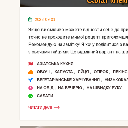
Салат «пекі
2023-09-01
Якщо ви сміливо можете віднести себе до прихильників простих, швидких і легких салатів, тоді
точно не проходите мимо! рецепт приголомшли
Рекомендую на замітку! Я хочу поділитися з ва
з овочами і яйцями. Це відмінний варіант на шви
АЗІАТСЬКА КУХНЯ
,
,
,
,
ОВОЧІ
КАПУСТА
ЯЙЦЯ
ОГІРОК
ПЕКІНС
,
ВЕГЕТАРІАНСЬКЕ ХАРЧУВАННЯ
НИЗЬКОКАЛ
,
,
НА ОБІД
НА ВЕЧЕРЮ
НА ШВИДКУ РУКУ
САЛАТИ
ЧИТАТИ ДАЛІ