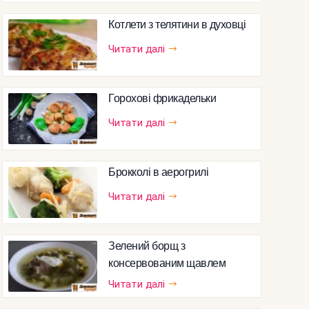
Котлети з телятини в духовці
Читати далі
Горохові фрикадельки
Читати далі
Брокколі в аерогрилі
Читати далі
Зелений борщ з
консервованим щавлем
Читати далі