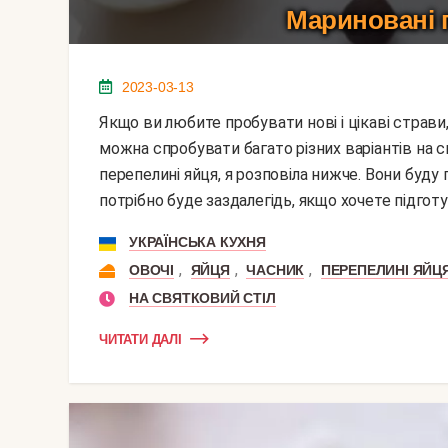
Мариновані 
2023-03-13
Якщо ви любите пробувати нові і цікаві страви, то я вам раджу почати з закусок. Їх легше зробити і
можна спробувати багато різних варіантів на с
перепелині яйця, я розповіла нижче. Вони буду
потрібно буде заздалегідь, якщо хочете підготув
УКРАЇНСЬКА КУХНЯ
,
,
,
ОВОЧІ
ЯЙЦЯ
ЧАСНИК
ПЕРЕПЕЛИНІ ЯЙЦ
НА СВЯТКОВИЙ СТІЛ
ЧИТАТИ ДАЛІ