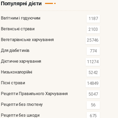
Популярні дієти
Вагітним і годуючим
1187
Веганські страви
2103
Вегетаріанське харчування
25746
Для діабетиків
774
Дієтичне харчування
11274
Низькокалорійні
5242
Пісні страви
14849
Рецепти Правильного Харчування
5047
Рецепти без глютену
56
Рецепти без шкоди
675