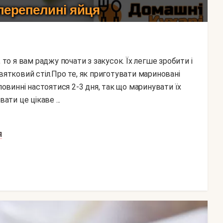
перепелині яйця
вятковий стіл.Про те, як приготувати мариновані
 повинні настоятися 2-3 дня, так що маринувати їх
ати це цікаве ...
Я