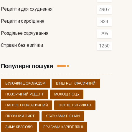
Рецепти для схуднення
4907
Рецепти сироїдіння
839
Роздільне харчування
796
Страви без випічки
1250
Популярні пошуки
БУЛОЧКИ ШОКОЛАДОМ
ВІНЕГРЕТ КЛАСИЧНИЙ
НОВОРІЧНИЙ РЕЦЕПТ
МОЛОЦІ ЯЄЦЬ
НАПОЛЕОН КЛАСИЧНИЙ
НІЖНІСТЬ КУРКОЮ
ПІСОЧНИЙ ПИРІГ
ЯБЛУКАМИ ПІСНИЙ
ЗИМУ КВАСОЛЯ
ГРИБАМИ КАРТОПЛЯНІ