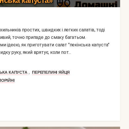
нська капуста»
вий, точно припаде до смаку багатьом.
ми ідеєю, як приготувати салат "пекінська капуста"
дку руку, який врятує, коли пот...
,
ЬКА КАПУСТА
ПЕРЕПЕЛИНІ ЯЙЦЯ
ОРІЙНІ