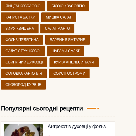
ЯЙЦЕМ КОВБАСОЮ
БІЛОЮ КВАСОЛЕЮ
КАПУСТА БАНКУ
МИШКА САЛАТ
ЗИМУ КВАШЕНА
САЛАТ МАНГО
ФОЛЬЗІ ТЕЛЯТИНА
ВАРЕННЯ ЯНТАРНЕ
САЛАТ СТРУЧКОВОЇ
ШАРАМИ САЛАТ
СВИНЯЧИЙ ДУХОВЦІ
КУРКА АПЕЛЬСИНАМИ
СОЛОДКА КАРТОПЛЯ
СОУСІ ГОСТРОМУ
СКОВОРОДІ КУРЯЧЕ
Популярні сьогодні рецепти
Антрекот в духовці у фользі