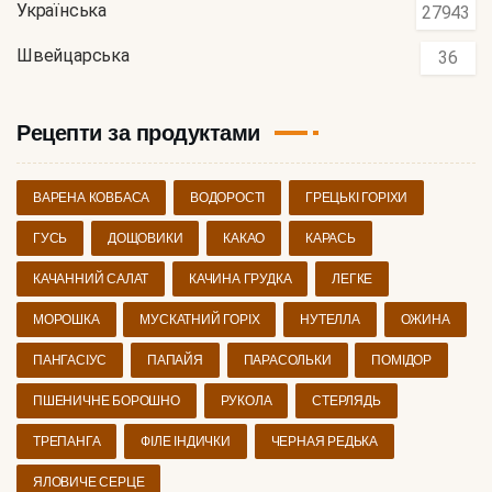
Українська
27943
Швейцарська
36
Рецепти за продуктами
ВАРЕНА КОВБАСА
ВОДОРОСТІ
ГРЕЦЬКІ ГОРІХИ
ГУСЬ
ДОЩОВИКИ
КАКАО
КАРАСЬ
КАЧАННИЙ САЛАТ
КАЧИНА ГРУДКА
ЛЕГКЕ
МОРОШКА
МУСКАТНИЙ ГОРІХ
НУТЕЛЛА
ОЖИНА
ПАНГАСІУС
ПАПАЙЯ
ПАРАСОЛЬКИ
ПОМІДОР
ПШЕНИЧНЕ БОРОШНО
РУКОЛА
СТЕРЛЯДЬ
ТРЕПАНГА
ФІЛЕ ІНДИЧКИ
ЧЕРНАЯ РЕДЬКА
ЯЛОВИЧЕ СЕРЦЕ