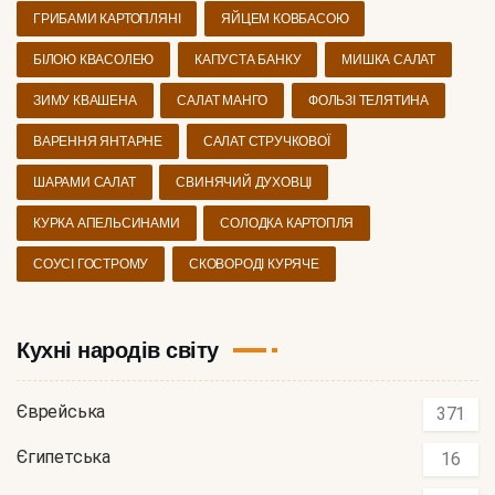
ГРИБАМИ КАРТОПЛЯНІ
ЯЙЦЕМ КОВБАСОЮ
БІЛОЮ КВАСОЛЕЮ
КАПУСТА БАНКУ
МИШКА САЛАТ
ЗИМУ КВАШЕНА
САЛАТ МАНГО
ФОЛЬЗІ ТЕЛЯТИНА
ВАРЕННЯ ЯНТАРНЕ
САЛАТ СТРУЧКОВОЇ
ШАРАМИ САЛАТ
СВИНЯЧИЙ ДУХОВЦІ
КУРКА АПЕЛЬСИНАМИ
СОЛОДКА КАРТОПЛЯ
СОУСІ ГОСТРОМУ
СКОВОРОДІ КУРЯЧЕ
Кухні народів світу
Єврейська
371
Єгипетська
16