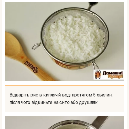
Відваріть рис в киплячій воді протягом 5 хвилин,
після чого відкиньте на сито або друшляк.