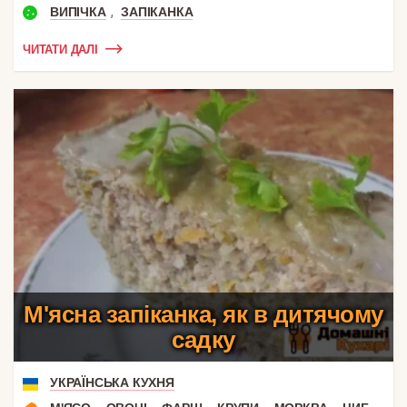
,
ВИПІЧКА
ЗАПІКАНКА
ЧИТАТИ ДАЛІ
М'ясна запіканка, як в дитячому
садку
УКРАЇНСЬКА КУХНЯ