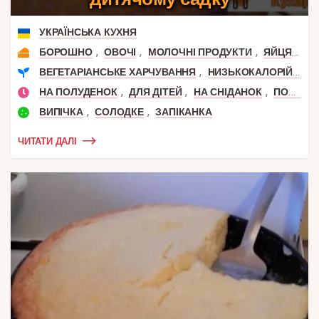
УКРАЇНСЬКА КУХНЯ
,
,
,
,
БОРОШНО
ОВОЧІ
МОЛОЧНІ ПРОДУКТИ
ЯЙЦЯ
МО
,
,
ВЕГЕТАРІАНСЬКЕ ХАРЧУВАННЯ
НИЗЬКОКАЛОРІЙНІ
,
,
,
НА ПОЛУДЕНОК
ДЛЯ ДІТЕЙ
НА СНІДАНОК
ПОЛУДЕНЬ
,
,
ВИПІЧКА
СОЛОДКЕ
ЗАПІКАНКА
ЧИТАТИ ДАЛІ