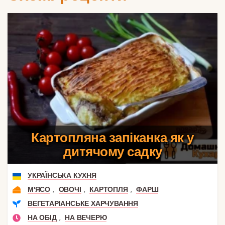
Картопляна запіканка як у
дитячому садку
УКРАЇНСЬКА КУХНЯ
,
,
,
М'ЯСО
ОВОЧІ
КАРТОПЛЯ
ФАРШ
ВЕГЕТАРІАНСЬКЕ ХАРЧУВАННЯ
,
НА ОБІД
НА ВЕЧЕРЮ