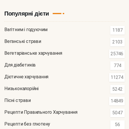
Популярні дієти
Вагітним і годуючим
1187
Веганські страви
2103
Вегетаріанське харчування
25746
Для діабетиків
774
Дієтичне харчування
11274
Низькокалорійні
5242
Пісні страви
14849
Рецепти Правильного Харчування
5047
Рецепти без глютену
56