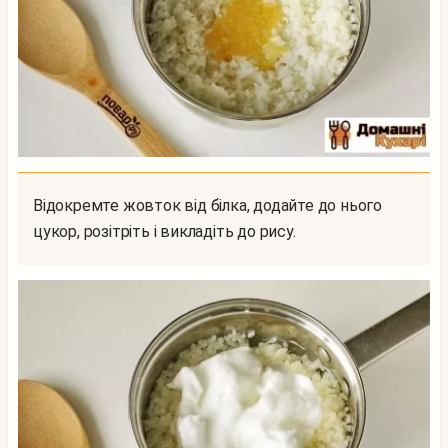
Відокремте жовток від білка, додайте до нього
цукор, розітріть і викладіть до рису.