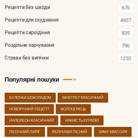
Рецепти без шкоди
675
Рецепти для схуднення
4907
Рецепти сироїдіння
839
Роздільне харчування
796
Страви без випічки
1250
Популярні пошуки
БУЛОЧКИ ШОКОЛАДОМ
ВІНЕГРЕТ КЛАСИЧНИЙ
НОВОРІЧНИЙ РЕЦЕПТ
МОЛОЦІ ЯЄЦЬ
НАПОЛЕОН КЛАСИЧНИЙ
НІЖНІСТЬ КУРКОЮ
ПІСОЧНИЙ ПИРІГ
ЯБЛУКАМИ ПІСНИЙ
ЗИМУ КВАСОЛЯ