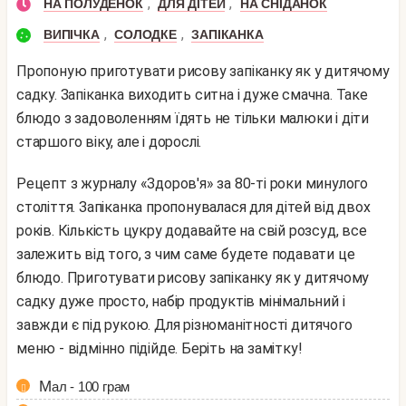
,
,
НА ПОЛУДЕНОК
ДЛЯ ДІТЕЙ
НА СНІДАНОК
,
,
ВИПІЧКА
СОЛОДКЕ
ЗАПІКАНКА
Пропоную приготувати рисову запіканку як у дитячому
садку. Запіканка виходить ситна і дуже смачна. Таке
блюдо з задоволенням їдять не тільки малюки і діти
старшого віку, але і дорослі.
Рецепт з журналу «Здоров'я» за 80-ті роки минулого
століття. Запіканка пропонувалася для дітей від двох
років. Кількість цукру додавайте на свій розсуд, все
залежить від того, з чим саме будете подавати це
блюдо. Приготувати рисову запіканку як у дитячому
садку дуже просто, набір продуктів мінімальний і
завжди є під рукою. Для різноманітності дитячого
меню - відмінно підійде. Беріть на замітку!
Мал - 100 грам