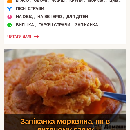
,
,
,
,
,
М'ЯСО
ОВОЧІ
ФАРШ
КРУПИ
МОРКВА
ЦИБУЛЯ
ПІСНІ СТРАВИ
,
,
НА ОБІД
НА ВЕЧЕРЮ
ДЛЯ ДІТЕЙ
,
,
ВИПІЧКА
ГАРЯЧІ СТРАВИ
ЗАПІКАНКА
ЧИТАТИ ДАЛІ
Запіканка морквяна, як в
дитячому садку