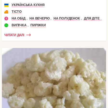
УКРАЇНСЬКА КУХНЯ
ТІСТО
,
,
,
,
НА ОБІД
НА ВЕЧЕРЮ
НА ПОЛУДЕНОК
ДЛЯ ДІТЕЙ
Н
,
ВИПІЧКА
ПИРІЖКИ
ЧИТАТИ ДАЛІ