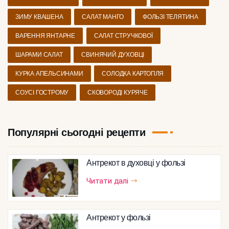
ЗИМУ КВАШЕНА
САЛАТ МАНГО
ФОЛЬЗІ ТЕЛЯТИНА
ВАРЕННЯ ЯНТАРНЕ
САЛАТ СТРУЧКОВОЇ
ШАРАМИ САЛАТ
СВИНЯЧИЙ ДУХОВЦІ
КУРКА АПЕЛЬСИНАМИ
СОЛОДКА КАРТОПЛЯ
СОУСІ ГОСТРОМУ
СКОВОРОДІ КУРЯЧЕ
Популярні сьогодні рецепти
Антрекот в духовці у фользі
Читати далі
Антрекот у фользі