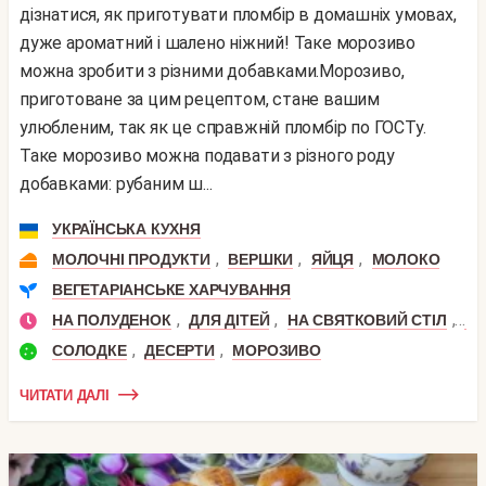
дізнатися, як приготувати пломбір в домашніх умовах,
дуже ароматний і шалено ніжний! Таке морозиво
можна зробити з різними добавками.Морозиво,
приготоване за цим рецептом, стане вашим
улюбленим, так як це справжній пломбір по ГОСТу.
Таке морозиво можна подавати з різного роду
добавками: рубаним ш...
УКРАЇНСЬКА КУХНЯ
,
,
,
МОЛОЧНІ ПРОДУКТИ
ВЕРШКИ
ЯЙЦЯ
МОЛОКО
ВЕГЕТАРІАНСЬКЕ ХАРЧУВАННЯ
,
,
,
НА ПОЛУДЕНОК
ДЛЯ ДІТЕЙ
НА СВЯТКОВИЙ СТІЛ
ДЕ
,
,
СОЛОДКЕ
ДЕСЕРТИ
МОРОЗИВО
ЧИТАТИ ДАЛІ