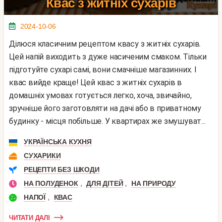
Квас з житніх сухарів
2024-10-06
Ділюся класичним рецептом квасу з житніх сухарів.
Цей напій виходить з дуже насиченим смаком. Тільки
підготуйте сухарі самі, вони смачніше магазинних. І
квас вийде краще! Цей квас з житніх сухарів в
домашніх умовах готується легко, хоча, звичайно,
зручніше його заготовляти на дачі або в приватному
будинку - місця побільше. У квартирах же змушуват...
УКРАЇНСЬКА КУХНЯ
СУХАРИКИ
РЕЦЕПТИ БЕЗ ШКОДИ
,
,
НА ПОЛУДЕНОК
ДЛЯ ДІТЕЙ
НА ПРИРОДУ
,
НАПОЇ
КВАС
ЧИТАТИ ДАЛІ