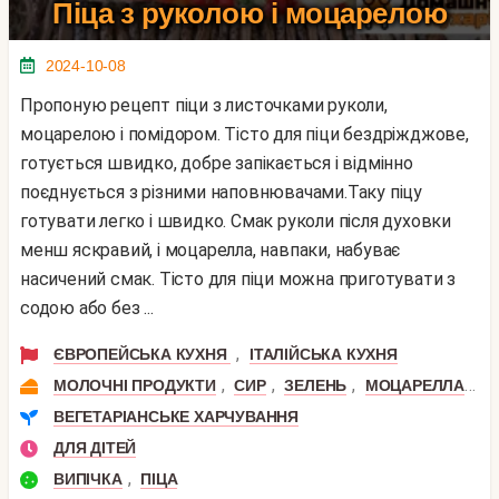
Піца з руколою і моцарелою
2024-10-08
Пропоную рецепт піци з листочками руколи,
моцарелою і помідором. Тісто для піци бездріжджове,
готується швидко, добре запікається і відмінно
поєднується з різними наповнювачами.Таку піцу
готувати легко і швидко. Смак руколи після духовки
менш яскравий, і моцарелла, навпаки, набуває
насичений смак. Тісто для піци можна приготувати з
содою або без ...
,
ЄВРОПЕЙСЬКА КУХНЯ
ІТАЛІЙСЬКА КУХНЯ
,
,
,
,
МОЛОЧНІ ПРОДУКТИ
СИР
ЗЕЛЕНЬ
МОЦАРЕЛЛА
Р
ВЕГЕТАРІАНСЬКЕ ХАРЧУВАННЯ
ДЛЯ ДІТЕЙ
,
ВИПІЧКА
ПІЦА