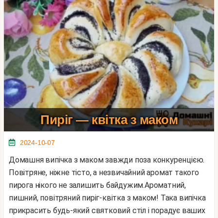
Пиріг — квітка з маком
2024-10-07
Домашня випічка з маком завжди поза конкуренцією.
Повітряне, ніжне тісто, а незвичайний аромат такого
пирога нікого не залишить байдужим.Ароматний,
пишний, повітряний пиріг-квітка з маком! Така випічка
прикрасить будь-який святковий стіл і порадує ваших