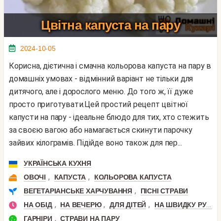
Цвітна капуста на пару
2024-10-05
Корисна, дієтична і смачна кольорова капуста на пару в
домашніх умовах - відмінний варіант не тільки для
дитячого, але і дорослого меню. До того ж, її дуже
просто приготувати.Цей простий рецепт цвітної
капусти на пару - ідеальне блюдо для тих, хто стежить
за своєю вагою або намагається скинути парочку
зайвих кілограмів. Підійде воно також для пер...
УКРАЇНСЬКА КУХНЯ
,
,
ОВОЧІ
КАПУСТА
КОЛЬОРОВА КАПУСТА
,
ВЕГЕТАРІАНСЬКЕ ХАРЧУВАННЯ
ПІСНІ СТРАВИ
,
,
,
НА ОБІД
НА ВЕЧЕРЮ
ДЛЯ ДІТЕЙ
НА ШВИДКУ РУКУ
,
ГАРНІРИ
СТРАВИ НА ПАРУ