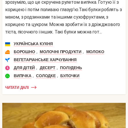
зрозуміло, що це скручена рулетом випічка. Готую її з
корицею і потім поливаю глазур'ю.Такі булки роблять з
маком, з родзинками та іншими сухофруктами, з
корицею та цукром. Можна зробити їх з дріжджового
тіста, пісочного і інших. Такі булки можна гот...
УКРАЇНСЬКА КУХНЯ
,
,
БОРОШНО
МОЛОЧНІ ПРОДУКТИ
МОЛОКО
ВЕГЕТАРІАНСЬКЕ ХАРЧУВАННЯ
,
,
ДЛЯ ДІТЕЙ
ДЕСЕРТ
ПОЛУДЕНЬ
,
,
ВИПІЧКА
СОЛОДКЕ
БУЛОЧКИ
ЧИТАТИ ДАЛІ