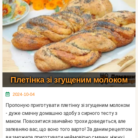
Плетінка зі згущеним молоком
2024-10-04
Пропоную приготувати плетінку зі згущеним молоком
- дуже смачну домашню здобу з сирного тесту з
маком. Повозитися звичайно трохи доведеться, але
запевняю вас, що воно того варто! За даним рецептом
ви зможете приготувати неймовірно смачну, ніжну і