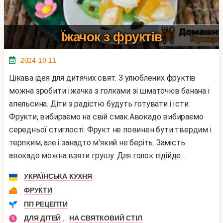
Їжачок з фруктів
2024-10-11
Цікава ідея для дитячих свят. З улюблених фруктів
можна зробити їжачка з голками зі шматочків банана і
апельсина. Діти з радістю будуть готувати і їсти.
Фрукти, вибираємо на свій смак.Авокадо вибираємо
середньої стиглості. Фрукт не повинен бути твердим і
терпким, але і занадто м'який не беріть. Замість
авокадо можна взяти грушу. Для голок підійде...
УКРАЇНСЬКА КУХНЯ
ФРУКТИ
ПП РЕЦЕПТИ
,
ДЛЯ ДІТЕЙ
НА СВЯТКОВИЙ СТІЛ