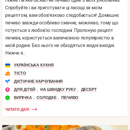
Ніжне і м'яке бісквітне печиво одне з моїх улюблених.
Спробуйте і ви приготувати ці ласощі за моїм
рецептом, вам обов'язково сподобається! Домашнє
печиво завжди особливо смачне, можливо, тому що
готується з любов'ю господині. Пропоную рецепт
печива, користується величезною популярністю в
моїй родині. Без нього не обходяться жодні вихідні.
Нижче я...
УКРАЇНСЬКА КУХНЯ
ТІСТО
ДІЄТИЧНЕ ХАРЧУВАННЯ
,
,
ДЛЯ ДІТЕЙ
НА ШВИДКУ РУКУ
ДЕСЕРТ
,
,
ВИПІЧКА
СОЛОДКЕ
ПЕЧИВО
ЧИТАТИ ДАЛІ