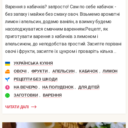
Варення з кабачків? запросто! Сам по себе кабачок -
без запаху і майже без смаку овоч. Візьмемо ароматні
лимон і апельсин, додамо ванілін, а взимку будемо
насолоджуватися смачним варенням.Рецепт, як
приготувати варення з кабачків з лимоном і
апельсином, до неподобства простий. Засипте порізані
овочі і фрукти, засипте їх цукром і проваріть кілька ...
УКРАЇНСЬКА КУХНЯ
,
,
,
,
ОВОЧІ
ФРУКТИ
АПЕЛЬСИН
КАБАЧОК
ЛИМОН
РЕЦЕПТИ БЕЗ ШКОДИ
,
,
НА ВЕЧЕРЮ
НА ПОЛУДЕНОК
ДЛЯ ДІТЕЙ
,
ЗАГОТОВКИ
ВАРЕННЯ
ЧИТАТИ ДАЛІ