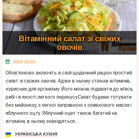
Вітамінний салат зі свіжих
овочів
2024-10-03
Обов'язково включіть в свій щоденний раціон простий
салат зі свіжих овочів. Адже в ньому стільки вітамінів,
корисних для організму. Його можна подавати до м'яса,
рибі і в якості легкого перекусу.Салат будемо готувати
без майонезу, з легкої заправкою з оливкового масла і
яблучного оцту. Яблучний оцет також багатий на
вітаміни, в ньому знаходяться ...
УКРАЇНСЬКА КУХНЯ