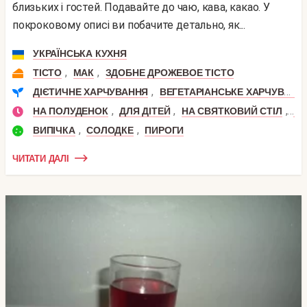
близьких і гостей. Подавайте до чаю, кава, какао. У
покроковому описі ви побачите детально, як...
УКРАЇНСЬКА КУХНЯ
,
,
ТІСТО
МАК
ЗДОБНЕ ДРОЖЕВОЕ ТІСТО
,
ДІЄТИЧНЕ ХАРЧУВАННЯ
ВЕГЕТАРІАНСЬКЕ ХАРЧУВАННЯ
,
,
,
НА ПОЛУДЕНОК
ДЛЯ ДІТЕЙ
НА СВЯТКОВИЙ СТІЛ
ДЕ
,
,
ВИПІЧКА
СОЛОДКЕ
ПИРОГИ
ЧИТАТИ ДАЛІ