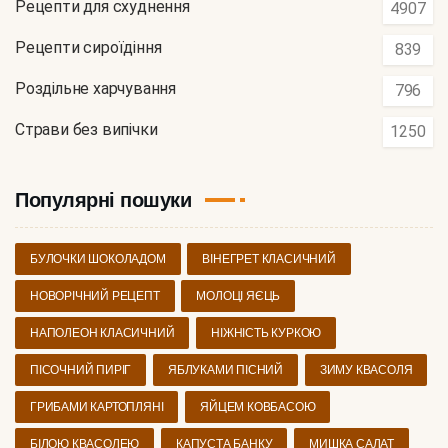
Рецепти для схуднення
4907
Рецепти сироїдіння
839
Роздільне харчування
796
Страви без випічки
1250
Популярні пошуки
БУЛОЧКИ ШОКОЛАДОМ
ВІНЕГРЕТ КЛАСИЧНИЙ
НОВОРІЧНИЙ РЕЦЕПТ
МОЛОЦІ ЯЄЦЬ
НАПОЛЕОН КЛАСИЧНИЙ
НІЖНІСТЬ КУРКОЮ
ПІСОЧНИЙ ПИРІГ
ЯБЛУКАМИ ПІСНИЙ
ЗИМУ КВАСОЛЯ
ГРИБАМИ КАРТОПЛЯНІ
ЯЙЦЕМ КОВБАСОЮ
БІЛОЮ КВАСОЛЕЮ
КАПУСТА БАНКУ
МИШКА САЛАТ