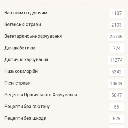
Вагітним і годуючим
1187
Веганські страви
2103
Вегетаріанське харчування
25746
Для діабетиків
774
Дієтичне харчування
11274
Низькокалорійні
5242
Пісні страви
14849
Рецепти Правильного Харчування
5047
Рецепти без глютену
56
Рецепти без шкоди
675