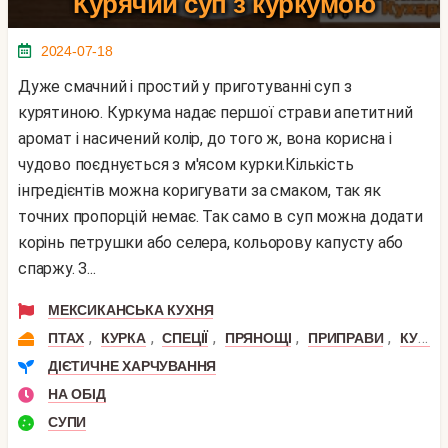
Курячий суп з куркумою
2024-07-18
Дуже смачний і простий у приготуванні суп з
курятиною. Куркума надає першої страви апетитний
аромат і насичений колір, до того ж, вона корисна і
чудово поєднується з м'ясом курки.Кількість
інгредієнтів можна коригувати за смаком, так як
точних пропорцій немає. Так само в суп можна додати
корінь петрушки або селера, кольорову капусту або
спаржу. З...
МЕКСИКАНСЬКА КУХНЯ
,
,
,
,
,
ПТАХ
КУРКА
СПЕЦІЇ
ПРЯНОЩІ
ПРИПРАВИ
КУРКУМА
ДІЄТИЧНЕ ХАРЧУВАННЯ
НА ОБІД
СУПИ