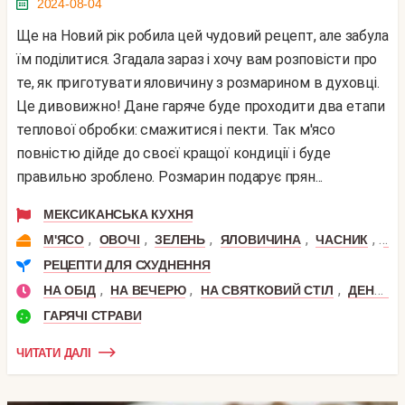
2024-08-04
Ще на Новий рік робила цей чудовий рецепт, але забула
їм поділитися. Згадала зараз і хочу вам розповісти про
те, як приготувати яловичину з розмарином в духовці.
Це дивовижно! Дане гаряче буде проходити два етапи
теплової обробки: смажитися і пекти. Так м'ясо
повністю дійде до своєї кращої кондиції і буде
правильно зроблено. Розмарин подарує прян...
МЕКСИКАНСЬКА КУХНЯ
,
,
,
,
,
М'ЯСО
ОВОЧІ
ЗЕЛЕНЬ
ЯЛОВИЧИНА
ЧАСНИК
РО
РЕЦЕПТИ ДЛЯ СХУДНЕННЯ
,
,
,
НА ОБІД
НА ВЕЧЕРЮ
НА СВЯТКОВИЙ СТІЛ
ДЕНЬ НАРОДЖЕННЯ
ГАРЯЧІ СТРАВИ
ЧИТАТИ ДАЛІ