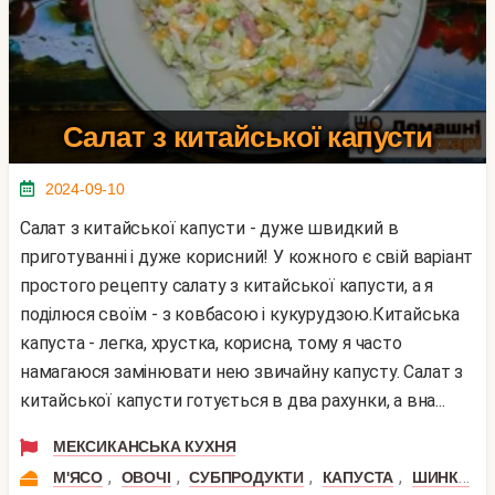
Салат з китайської капусти
2024-09-10
Салат з китайської капусти - дуже швидкий в
приготуванні і дуже корисний! У кожного є свій варіант
простого рецепту салату з китайської капусти, а я
поділюся своїм - з ковбасою і кукурудзою.Китайська
капуста - легка, хрустка, корисна, тому я часто
намагаюся замінювати нею звичайну капусту. Салат з
китайської капусти готується в два рахунки, а вна...
МЕКСИКАНСЬКА КУХНЯ
,
,
,
,
,
М'ЯСО
ОВОЧІ
СУБПРОДУКТИ
КАПУСТА
ШИНКА