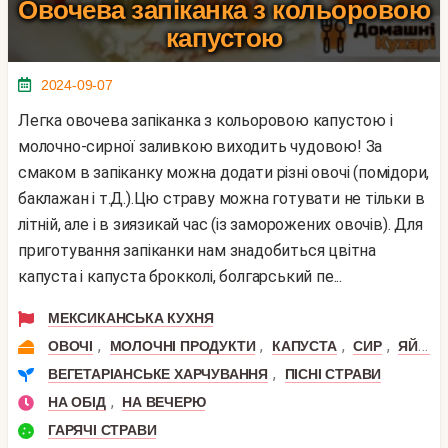
Овочева запіканка з кольоровою
капустою
2024-09-07
Легка овочева запіканка з кольоровою капустою і
молочно-сирної заливкою виходить чудовою! За
смаком в запіканку можна додати різні овочі (помідори,
баклажан і т.Д.).Цю страву можна готувати не тільки в
літній, але і в зиязикай час (із заморожених овочів). Для
приготування запіканки нам знадобиться цвітна
капуста і капуста брокколі, болгарський пе...
МЕКСИКАНСЬКА КУХНЯ
,
,
,
,
ОВОЧІ
МОЛОЧНІ ПРОДУКТИ
КАПУСТА
СИР
ЯЙЦЯ
,
ВЕГЕТАРІАНСЬКЕ ХАРЧУВАННЯ
ПІСНІ СТРАВИ
,
НА ОБІД
НА ВЕЧЕРЮ
ГАРЯЧІ СТРАВИ