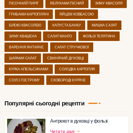
ПІСОЧНИЙ ПИРІГ
ЯБЛУКАМИ ПІСНИЙ
ЗИМУ КВАСОЛЯ
ГРИБАМИ КАРТОПЛЯНІ
ЯЙЦЕМ КОВБАСОЮ
БІЛОЮ КВАСОЛЕЮ
КАПУСТА БАНКУ
МИШКА САЛАТ
ЗИМУ КВАШЕНА
САЛАТ МАНГО
ФОЛЬЗІ ТЕЛЯТИНА
ВАРЕННЯ ЯНТАРНЕ
САЛАТ СТРУЧКОВОЇ
ШАРАМИ САЛАТ
СВИНЯЧИЙ ДУХОВЦІ
КУРКА АПЕЛЬСИНАМИ
СОЛОДКА КАРТОПЛЯ
СОУСІ ГОСТРОМУ
СКОВОРОДІ КУРЯЧЕ
Популярні сьогодні рецепти
Антрекот в духовці у фользі
Читати далі