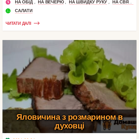
,
,
,
НА ОБІД
НА ВЕЧЕРЮ
НА ШВИДКУ РУКУ
НА СВЯТКОВИЙ СТІЛ
САЛАТИ
ЧИТАТИ ДАЛІ
Яловичина з розмарином в
духовці