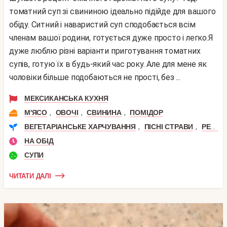
томатний суп зі свининою ідеально підійде для вашого
обіду. Ситний і наваристий суп сподобається всім
членам вашої родини, готується дуже просто і легко.Я
дуже люблю різні варіанти приготування томатних
супів, готую їх в будь-який час року. Але для мене як
чоловіки більше подобаються не прості, без ...
МЕКСИКАНСЬКА КУХНЯ
,
,
,
М'ЯСО
ОВОЧІ
СВИНИНА
ПОМІДОР
,
,
ВЕГЕТАРІАНСЬКЕ ХАРЧУВАННЯ
ПІСНІ СТРАВИ
РЕЦЕПТИ СИРОЇДІННЯ
НА ОБІД
СУПИ
ЧИТАТИ ДАЛІ