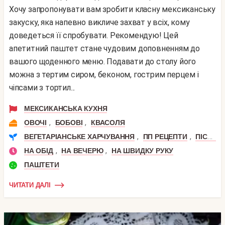
Хочу запропонувати вам зробити класну мексиканську
закуску, яка напевно викличе захват у всіх, кому
доведеться її спробувати. Рекомендую! Цей
апетитний паштет стане чудовим доповненням до
вашого щоденного меню. Подавати до столу його
можна з тертим сиром, беконом, гострим перцем і
чіпсами з тортил...
МЕКСИКАНСЬКА КУХНЯ
,
,
ОВОЧІ
БОБОВІ
КВАСОЛЯ
,
,
ВЕГЕТАРІАНСЬКЕ ХАРЧУВАННЯ
ПП РЕЦЕПТИ
ПІСНІ СТРАВИ
,
,
НА ОБІД
НА ВЕЧЕРЮ
НА ШВИДКУ РУКУ
ПАШТЕТИ
ЧИТАТИ ДАЛІ