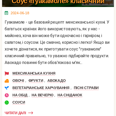
Соус «гуакамоле» класичний
2024-06-18
Гуакамоле - це базовий рецепт мексиканської кухні. У
багатьох країнах його використовують, як у нас -
майонез, хоча він може бути одночасно і гарніром, і
салатом, і соусом. Це смачно, корисно і легко! Якщо ви
хочете дізнатися, як приготувати соус "гуакамоле"
класичний правильно, то уважно підбирайте продукти.
Авокадо повинні бути обов'язково м'як...
МЕКСИКАНСЬКА КУХНЯ
,
,
ОВОЧІ
ФРУКТИ
АВОКАДО
,
ВЕГЕТАРІАНСЬКЕ ХАРЧУВАННЯ
ПІСНІ СТРАВИ
,
,
НА ОБІД
НА ВЕЧЕРЮ
НА СНІДАНОК
СОУСИ
ЧИТАТИ ДАЛІ