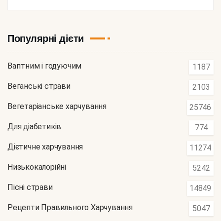
Популярні дієти
Вагітним і годуючим
1187
Веганські страви
2103
Вегетаріанське харчування
25746
Для діабетиків
774
Дієтичне харчування
11274
Низькокалорійні
5242
Пісні страви
14849
Рецепти Правильного Харчування
5047