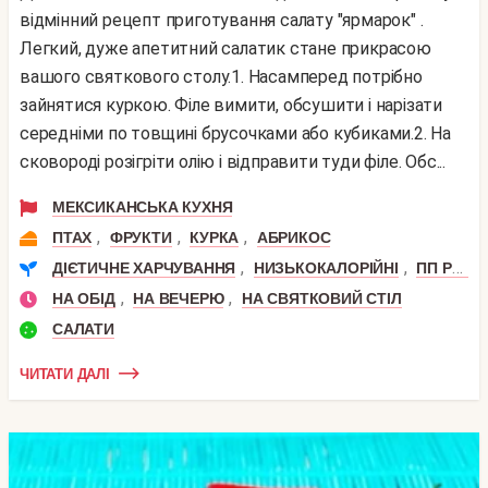
відмінний рецепт приготування салату "ярмарок" .
Легкий, дуже апетитний салатик стане прикрасою
вашого святкового столу.1. Насамперед потрібно
зайнятися куркою. Філе вимити, обсушити і нарізати
середніми по товщині брусочками або кубиками.2. На
сковороді розігріти олію і відправити туди філе. Обс...
МЕКСИКАНСЬКА КУХНЯ
,
,
,
ПТАХ
ФРУКТИ
КУРКА
АБРИКОС
,
,
ДІЄТИЧНЕ ХАРЧУВАННЯ
НИЗЬКОКАЛОРІЙНІ
ПП РЕЦЕПТИ
,
,
НА ОБІД
НА ВЕЧЕРЮ
НА СВЯТКОВИЙ СТІЛ
САЛАТИ
ЧИТАТИ ДАЛІ