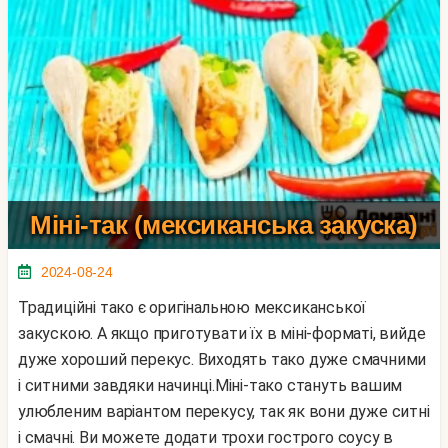
Міні-так (мексиканська закуска)
2024-08-24
Традиційні тако є оригінальною мексиканської
закускою. А якщо приготувати їх в міні-форматі, вийде
дуже хороший перекус. Виходять тако дуже смачними
і ситними завдяки начинці.Міні-тако стануть вашим
улюбленим варіантом перекусу, так як вони дуже ситні
і смачні. Ви можете додати трохи гострого соусу в