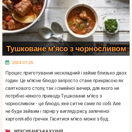
Тушковане м'ясо з чорносливом
2024-07-26
Процес приготування нескладний і займе близько двох
годин. Це м'ясне блюдо запросто стане прикрасою як
святкового столу, так і сімейної вечері, для якого не
потрібно ніякого приводу.Тушковане м'ясо з
чорносливом - це блюдо, яке ситне саме по собі. Але
не буде зайвим і гарнір у вигляді рису, запеченої
картоплі або гречки. Гаситися м'ясо може з буд...
МЕКСИКАНСЬКА КУХНЯ