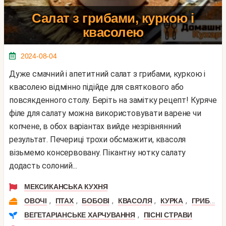
Салат з грибами, куркою і
квасолею
2024-08-04
Дуже смачний і апетитний салат з грибами, куркою і
квасолею відмінно підійде для святкового або
повсякденного столу. Беріть на замітку рецепт! Куряче
філе для салату можна використовувати варене чи
копчене, в обох варіантах вийде незрівнянний
результат. Печериці трохи обсмажити, квасоля
візьмемо консервовану. Пікантну нотку салату
додасть солоний...
МЕКСИКАНСЬКА КУХНЯ
,
,
,
,
,
,
ОВОЧІ
ПТАХ
БОБОВІ
КВАСОЛЯ
КУРКА
ГРИБИ
,
ВЕГЕТАРІАНСЬКЕ ХАРЧУВАННЯ
ПІСНІ СТРАВИ