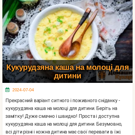
Кукурудзяна каша на молоці для
дитини
2024-07-04
Прекрасний варіант ситного і поживного сніданку -
кукурудзяна каша на молоці для дитини. Беріть на
замітку! Дуже смачно і швидко! Проста і доступна
кукурудзяна каша на молоці для дитини. Безумовно,
всі діти різні і кожна дитина має свої переваги в їжі.