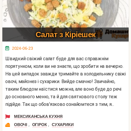
Салат з Кіріешек
2024-06-23
Швидкий свіжий салат буде для вас справжнім
порятунком, коли ви не знаєте, що зробити на вечерю.
На цей випадок завжди тримайте в холодильнику свіжі
овочі, майонез і сухарики. Вийде смачно! Звичайно,
таким блюдом наїстися можна, але воно буде до речі
до основного меню, та й для святкового столу теж
підійде. Так що обов'язково ознайомтеся з тим, я...
МЕКСИКАНСЬКА КУХНЯ
,
,
ОВОЧІ
ОГІРОК
СУХАРИКИ